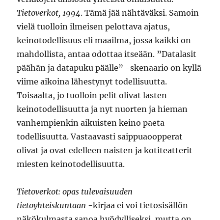
Tietoverkot, 1994
. Tämä jää nähtäväksi. Samoin
vielä tuolloin ilmeisen pelottava ajatus,
keinotodellisuus eli maailma, jossa kaikki on
mahdollista, antaa odottaa itseään. ”Datalasit
päähän ja datapuku päälle” -skenaario on kyllä
viime aikoina lähestynyt todellisuutta.
Toisaalta, jo tuolloin pelit olivat lasten
keinotodellisuutta ja nyt nuorten ja hieman
vanhempienkin aikuisten keino paeta
todellisuutta. Vastaavasti saippuaoopperat
olivat ja ovat edelleen naisten ja kotiteatterit
miesten keinotodellisuutta.
Tietoverkot: opas tulevaisuuden
tietoyhteiskuntaan
-kirjaa ei voi tietosisällön
näkökulmasta sanoa hyödylliseksi, mutta on