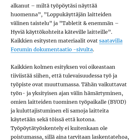
alkanut – miltä työpöytäsi näyttää
huomenna”, ”Loppukäyttäjän laitteiden
välinen taistelu” ja ”Tabletit & enemmän –
Hyviä käyttökohteita käteville laitteille”.
Kaikkien esitysten materiaalit ovat
saatavilla
Forumin dokumentaatio -sivulta
.
Kaikkien kolmen esityksen voi oikeastaan
tiiviistää siihen, että tulevaisuudessa työ ja
työpiste ovat muuttumassa. Tähän vaikuttavat
työn- ja yksityisen ajan välin hämärtyminen,
omien laitteiden tuominen työpaikalle (BYOD)
ja kuluttajistuminen eli samoja laitteita
käytetään sekä töissä että kotona.
Työpöytätyöskentely ei kuitenkaan ole
poistumassa, sillä aina tarvitaan laskentatehoa,