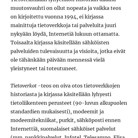
muutosvauhti on ollut nopeata ja vaikka teos
on kirjoitettu vuonna 1994, ei kirjassa
mainittuja tietoverkkoja tai palveluita juuri
nykyään löydä, Internetiä lukuun ottamatta.
Toisaalta kirjassa käsitellään sähköisten
palveluiden tulevaisuutta ja visioita, jotka eivät
ole tähänkään päivään mennessä vielä
yleistyneet tai toteutuneet.
Tietoverkot
-teos on oiva otos tietoverkkojen
historiasta ja kirjassa käsitellään lyhyesti
tietoliikenteen perusteet (90-luvun alkupuolen
standardien mukaisesti), modeemit ja
modeemitekniikat, purkit, sähköposti ennen
Internettiä, suomalaiset sähköiset palvelut
(mm. pankkipalvelut, Infotel, Telesampo, Elisa,