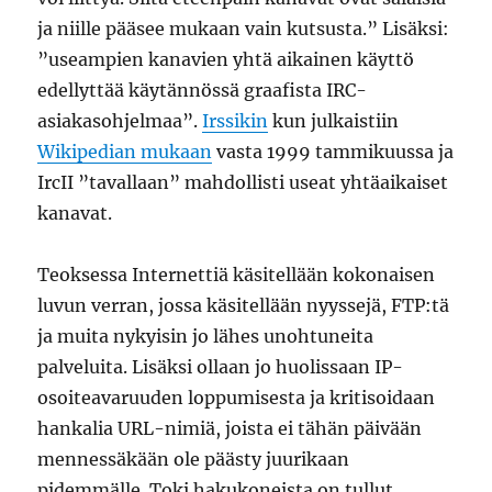
ja niille pääsee mukaan vain kutsusta.”
Lisäksi:
”useampien kanavien yhtä aikainen käyttö
edellyttää käytännössä graafista IRC-
asiakasohjelmaa”
.
Irssikin
kun julkaistiin
Wikipedian mukaan
vasta 1999 tammikuussa ja
IrcII ”tavallaan” mahdollisti useat yhtäaikaiset
kanavat.
Teoksessa Internettiä käsitellään kokonaisen
luvun verran, jossa käsitellään nyyssejä, FTP:tä
ja muita nykyisin jo lähes unohtuneita
palveluita. Lisäksi ollaan jo huolissaan IP-
osoiteavaruuden loppumisesta ja kritisoidaan
hankalia URL-nimiä, joista ei tähän päivään
mennessäkään ole päästy juurikaan
pidemmälle. Toki hakukoneista on tullut