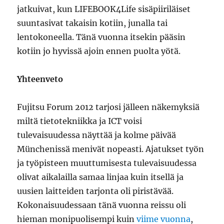
jatkuivat, kun LIFEBOOK4Life sisäpiiriläiset
suuntasivat takaisin kotiin, junalla tai
lentokoneella. Tänä vuonna itsekin pääsin
kotiin jo hyvissä ajoin ennen puolta yötä.
Yhteenveto
Fujitsu Forum 2012 tarjosi jälleen näkemyksiä
miltä tietotekniikka ja ICT voisi
tulevaisuudessa näyttää ja kolme päivää
Münchenissä menivät nopeasti. Ajatukset työn
ja työpisteen muuttumisesta tulevaisuudessa
olivat aikalailla samaa linjaa kuin itsellä ja
uusien laitteiden tarjonta oli piristävää.
Kokonaisuudessaan tänä vuonna reissu oli
hieman monipuolisempi kuin
viime vuonna
,