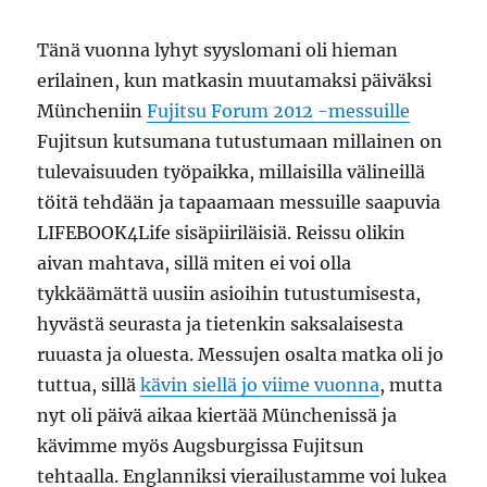
Tänä vuonna lyhyt syyslomani oli hieman
erilainen, kun matkasin muutamaksi päiväksi
Müncheniin
Fujitsu Forum 2012 -messuille
Fujitsun kutsumana tutustumaan millainen on
tulevaisuuden työpaikka, millaisilla välineillä
töitä tehdään ja tapaamaan messuille saapuvia
LIFEBOOK4Life sisäpiiriläisiä. Reissu olikin
aivan mahtava, sillä miten ei voi olla
tykkäämättä uusiin asioihin tutustumisesta,
hyvästä seurasta ja tietenkin saksalaisesta
ruuasta ja oluesta. Messujen osalta matka oli jo
tuttua, sillä
kävin siellä jo viime vuonna
, mutta
nyt oli päivä aikaa kiertää Münchenissä ja
kävimme myös Augsburgissa Fujitsun
tehtaalla. Englanniksi vierailustamme voi lukea