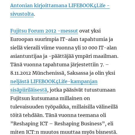
Antonian kirjoittamana LIFEBOOK4Life -
sivustolta
.
Fujitsu Forum 2012 -messut
ovat yksi
Euroopan suurimpia IT-alan tapahtumia ja
siellä vieraili viime vuonna yli 10 000 IT-alan
asiantuntijaa ja -päättäjää ympäri maailman.
Tänä vuonna tapahtuma järjestettiin 7. –
8.11.2012 Münchenissä, Saksassa ja olin yksi
neljästä LIFEBOOK4Life-kampanjan
sisäpiiriläisestä
, jotka pääsivät tutustumaan
Fujitsun kutsumana millainen on
tulevaisuuden työpaikka, millaisilla välineillä
töitä tehdään. Tänä vuonna teemana oli
”Reshaping ICT – Reshaping Business”, eli
miten ICT:n muutos muuttaa myös bisnestä.