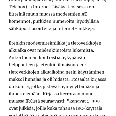
Telebox) ja Internet. Lisäksi teoksessa on
liitteinä muun muassa modeemien AT-
komennot, purkkien numeroita, hyödyllisiä
sähköpostiosoitteita ja Internet-linkkejä.
Etenkin modeemitekniikka ja tietoverkkojen
alkuaika ovat mielenkiintoista lukemista.
Antaa hieman kontrastia nykypäivän
helppouteen ja etenkin ilmaisuuteen:
tietoverkkojen alkuaikoina netin käyttäminen
maksoi hunajaa ja oli hidasta. Toisaalta kirjassa
on kohtia, jotka pistävät hymyilyttämään ja
ihmettelemään. Kirjassa kerrotaan muun
muassa IRCistä seuraavasti:
”kanavat 1-999
ovat julkisia, joille kuka tahansa IRC-käyttäjä
voi liittyä. Siitä eteenpäin kanavat ovat salaisia