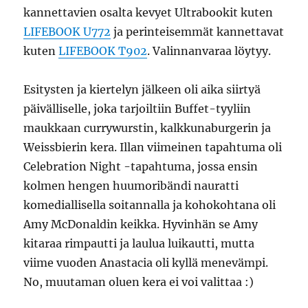
kannettavien osalta kevyet Ultrabookit kuten
LIFEBOOK U772
ja perinteisemmät kannettavat
kuten
LIFEBOOK T902
. Valinnanvaraa löytyy.
Esitysten ja kiertelyn jälkeen oli aika siirtyä
päivälliselle, joka tarjoiltiin Buffet-tyyliin
maukkaan currywurstin, kalkkunaburgerin ja
Weissbierin kera. Illan viimeinen tapahtuma oli
Celebration Night -tapahtuma, jossa ensin
kolmen hengen huumoribändi nauratti
komediallisella soitannalla ja kohokohtana oli
Amy McDonaldin keikka. Hyvinhän se Amy
kitaraa rimpautti ja laulua luikautti, mutta
viime vuoden Anastacia oli kyllä menevämpi.
No, muutaman oluen kera ei voi valittaa :)