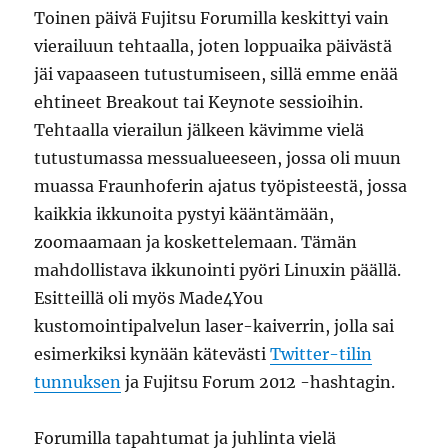
Toinen päivä Fujitsu Forumilla keskittyi vain
vierailuun tehtaalla, joten loppuaika päivästä
jäi vapaaseen tutustumiseen, sillä emme enää
ehtineet Breakout tai Keynote sessioihin.
Tehtaalla vierailun jälkeen kävimme vielä
tutustumassa messualueeseen, jossa oli muun
muassa Fraunhoferin ajatus työpisteestä, jossa
kaikkia ikkunoita pystyi kääntämään,
zoomaamaan ja koskettelemaan. Tämän
mahdollistava ikkunointi pyöri Linuxin päällä.
Esitteillä oli myös Made4You
kustomointipalvelun laser-kaiverrin, jolla sai
esimerkiksi kynään kätevästi
Twitter-tilin
tunnuksen
ja Fujitsu Forum 2012 -hashtagin.
Forumilla tapahtumat ja juhlinta vielä