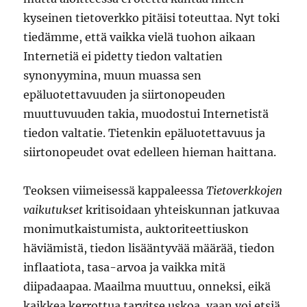
kyseinen tietoverkko pitäisi toteuttaa. Nyt toki
tiedämme, että vaikka vielä tuohon aikaan
Internetiä ei pidetty tiedon valtatien
synonyymina, muun muassa sen
epäluotettavuuden ja siirtonopeuden
muuttuvuuden takia, muodostui Internetistä
tiedon valtatie. Tietenkin epäluotettavuus ja
siirtonopeudet ovat edelleen hieman haittana.
Teoksen viimeisessä kappaleessa
Tietoverkkojen
vaikutukset
kritisoidaan yhteiskunnan jatkuvaa
monimutkaistumista, auktoriteettiuskon
häviämistä, tiedon lisääntyvää määrää, tiedon
inflaatiota, tasa-arvoa ja vaikka mitä
diipadaapaa. Maailma muuttuu, onneksi, eikä
kaikkea kerrottua tarvitse uskoa, vaan voi etsiä