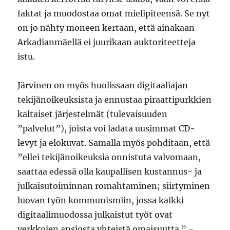
faktat ja muodostaa omat mielipiteensä. Se nyt
on jo nähty moneen kertaan, että ainakaan
Arkadianmäellä ei juurikaan auktoriteetteja
istu.
Järvinen on myös huolissaan digitaaliajan
tekijänoikeuksista ja ennustaa piraattipurkkien
kaltaiset järjestelmät (tulevaisuuden
”palvelut”), joista voi ladata uusimmat CD-
levyt ja elokuvat. Samalla myös pohditaan, että
”ellei tekijänoikeuksia onnistuta valvomaan,
saattaa edessä olla kaupallisen kustannus- ja
julkaisutoiminnan romahtaminen; siirtyminen
luovan työn kommunismiin, jossa kaikki
digitaalimuodossa julkaistut työt ovat
verkkojen ansiosta yhteistä omaisuutta.”
-