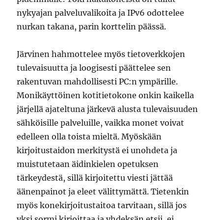
nykyajan palveluvalikoita ja IPv6 odottelee
nurkan takana, parin korttelin päässä.
Järvinen hahmottelee myös tietoverkkojen
tulevaisuutta ja loogisesti päättelee sen
rakentuvan mahdollisesti PC:n ympärille.
Monikäyttöinen kotitietokone onkin kaikella
järjellä ajateltuna järkevä alusta tulevaisuuden
sähköisille palveluille, vaikka monet voivat
edelleen olla toista mieltä. Myöskään
kirjoitustaidon merkitystä ei unohdeta ja
muistutetaan äidinkielen opetuksen
tärkeydestä, sillä kirjoitettu viesti jättää
äänenpainot ja eleet välittymättä. Tietenkin
myös konekirjoitustaitoa tarvitaan, sillä jos
yksi sormi kirjoittaa ja yhdeksän etsii, ei