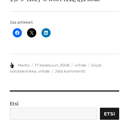
Jaa artikkeli:
Kirjoittaja
Julkaistu
Kategoriat
Avainsanat
Marko
17 kesäkuun, 2008
viihde
kirjat
,
artikkeliin
tietotekniikka
,
viihde
Jätä kommentti
Tietoverkot:
opas
tulevaisuuden
tietoyhteiskuntaan
Etsi
ETSI