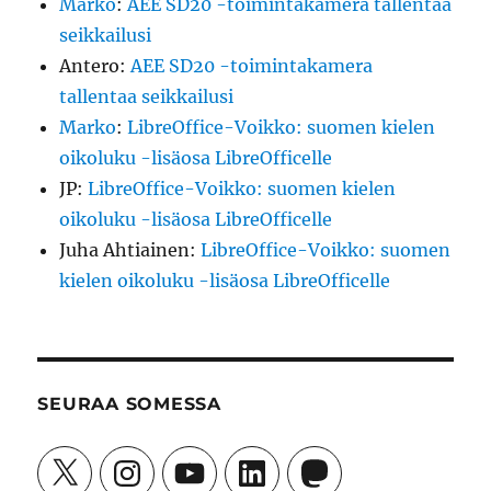
Marko
:
AEE SD20 -toimintakamera tallentaa
seikkailusi
Antero
:
AEE SD20 -toimintakamera
tallentaa seikkailusi
Marko
:
LibreOffice-Voikko: suomen kielen
oikoluku -lisäosa LibreOfficelle
JP
:
LibreOffice-Voikko: suomen kielen
oikoluku -lisäosa LibreOfficelle
Juha Ahtiainen
:
LibreOffice-Voikko: suomen
kielen oikoluku -lisäosa LibreOfficelle
SEURAA SOMESSA
X
Instagram
YouTube
LinkedIn
Mastodon