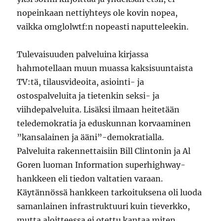
nopeinkaan nettiyhteys ole kovin nopea,
vaikka omglolwtf:n nopeasti naputteleekin.
Tulevaisuuden palveluina kirjassa
hahmotellaan muun muassa kaksisuuntaista
TV:tä, tilausvideoita, asiointi- ja
ostospalveluita ja tietenkin seksi- ja
viihdepalveluita. Lisäksi ilmaan heitetään
teledemokratia ja eduskunnan korvaaminen
”kansalainen ja ääni”-demokratialla.
Palveluita rakennettaisiin Bill Clintonin ja Al
Goren luoman Information superhighway-
hankkeen eli tiedon valtatien varaan.
Käytännössä hankkeen tarkoituksena oli luoda
samanlainen infrastruktuuri kuin tieverkko,
mutta aloitteessa ei otettu kantaa miten