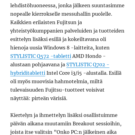
lehdistöhuoneessa, jonka jälkeen suuntasimme
nopealle kierrokselle messuhallin puolelle.
Kaikkien erilaisten Fujitsun ja
yhteistyökumppanien palveluiden ja tuotteiden
esittelyn lisäksi esillä ja kokeiltavana oli
hienoja uusia Windows 8 -laitteita, kuten
STYLISTIC Q572 -tabletti
AMD Hondo -
alustaan pohjaavana ja
STYLISTIC Q702 -
hybriditabletti
Intel Core i3/i5 -alustalla. Esillä
oli myös muovisia hahmotelmia, miltä
tulevaisuuden Fujitsu-tuotteet voisivat
näyttää: pirteän värisiä.
Kiertelyn ja ihmettelyn lisäksi osallistuimme
päivän aikana muutamiin Breakout sessioihin,
joista itse valitsin ”Onko PC:n jälkeinen aika