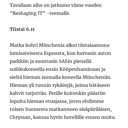
Tavallaan aihe on jatkumo viime vuoden
”Reshaping IT” -teemalle.
Tiistai 6.11
Matka kohti Münchenia alkoi tiistaiaamuna
lumisateisesta Espoosta, kun kurvasin auton
parkkiin ja suuntasin SASin pienellä
suihkukoneella ensin Kööpenhaminaan ja
sieltä hieman isomalla koneella Müncheniin.
Hieman yli tunnin rykäisyjä, joissa hätäseen
kahvit tarjottiin. Perille kuitenkin päästiin
lopulta hieman etuajassa, joten ehdimme
toisen Suomesta matkanneen sisäpiiriläisen,
Chryssan, kanssa hyvin hotellille ennen muita.