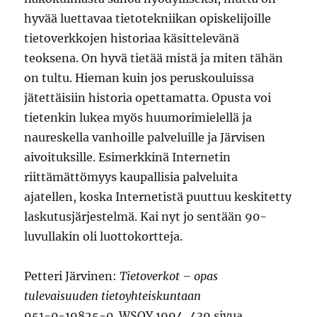
hyvää luettavaa tietotekniikan opiskelijoille
tietoverkkojen historiaa käsittelevänä
teoksena. On hyvä tietää mistä ja miten tähän
on tultu. Hieman kuin jos peruskouluissa
jätettäisiin historia opettamatta. Opusta voi
tietenkin lukea myös huumorimielellä ja
naureskella vanhoille palveluille ja Järvisen
aivoituksille. Esimerkkinä Internetin
riittämättömyys kaupallisia palveluita
ajatellen, koska Internetistä puuttuu keskitetty
laskutusjärjestelmä. Kai nyt jo sentään 90-
luvullakin oli luottokortteja.
Petteri Järvinen:
Tietoverkot – opas
tulevaisuuden tietoyhteiskuntaan
951-0-19825-0. WSOY 1994, 439 sivua.