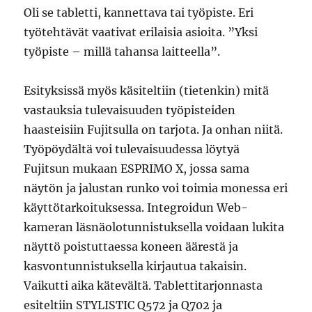
Oli se tabletti, kannettava tai työpiste. Eri
työtehtävät vaativat erilaisia asioita. ”Yksi
työpiste – millä tahansa laitteella”.
Esityksissä myös käsiteltiin (tietenkin) mitä
vastauksia tulevaisuuden työpisteiden
haasteisiin Fujitsulla on tarjota. Ja onhan niitä.
Työpöydältä voi tulevaisuudessa löytyä
Fujitsun mukaan ESPRIMO X, jossa sama
näytön ja jalustan runko voi toimia monessa eri
käyttötarkoituksessa. Integroidun Web-
kameran läsnäolotunnistuksella voidaan lukita
näyttö poistuttaessa koneen äärestä ja
kasvontunnistuksella kirjautua takaisin.
Vaikutti aika kätevältä. Tablettitarjonnasta
esiteltiin STYLISTIC Q572 ja Q702 ja