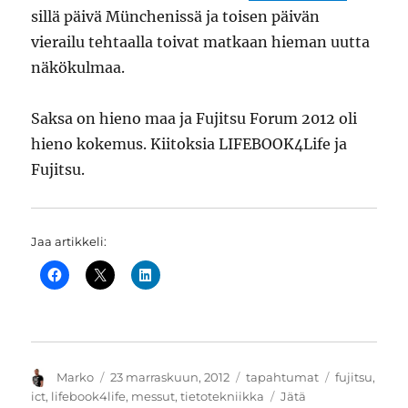
sillä päivä Münchenissä ja toisen päivän
vierailu tehtaalla toivat matkaan hieman uutta
näkökulmaa.
Saksa on hieno maa ja Fujitsu Forum 2012 oli
hieno kokemus. Kiitoksia LIFEBOOK4Life ja
Fujitsu.
Jaa artikkeli:
Kirjoittaja
Julkaistu
Kategoriat
Avainsanat
Marko
23 marraskuun, 2012
tapahtumat
fujitsu
,
ict
,
lifebook4life
,
messut
,
tietotekniikka
Jätä