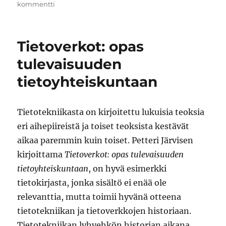
artikkeliin
kommentti
Fujitsu
Forum
2012
Tietoverkot: opas
loi
kuvaa
tulevaisuuden
tulevaisuuden
tietoyhteiskuntaan
työpaikasta
Tietotekniikasta on kirjoitettu lukuisia teoksia
eri aihepiireistä ja toiset teoksista kestävät
aikaa paremmin kuin toiset. Petteri Järvisen
kirjoittama
Tietoverkot: opas tulevaisuuden
tietoyhteiskuntaan
, on hyvä esimerkki
tietokirjasta, jonka sisältö ei enää ole
relevanttia, mutta toimii hyvänä otteena
tietotekniikan ja tietoverkkojen historiaan.
Tietotekniikan lyhyehkön historian aikana