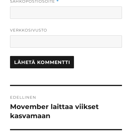
SÄHKÖPOSTIOSOITE
*
VERKKOSIVUSTO
Artikkelien
EDELLINEN
selaus
Movember laittaa viikset
Edellinen
artikkeli:
kasvamaan