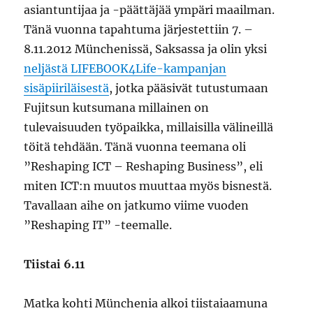
asiantuntijaa ja -päättäjää ympäri maailman.
Tänä vuonna tapahtuma järjestettiin 7. –
8.11.2012 Münchenissä, Saksassa ja olin yksi
neljästä LIFEBOOK4Life-kampanjan
sisäpiiriläisestä
, jotka pääsivät tutustumaan
Fujitsun kutsumana millainen on
tulevaisuuden työpaikka, millaisilla välineillä
töitä tehdään. Tänä vuonna teemana oli
”Reshaping ICT – Reshaping Business”, eli
miten ICT:n muutos muuttaa myös bisnestä.
Tavallaan aihe on jatkumo viime vuoden
”Reshaping IT” -teemalle.
Tiistai 6.11
Matka kohti Münchenia alkoi tiistaiaamuna