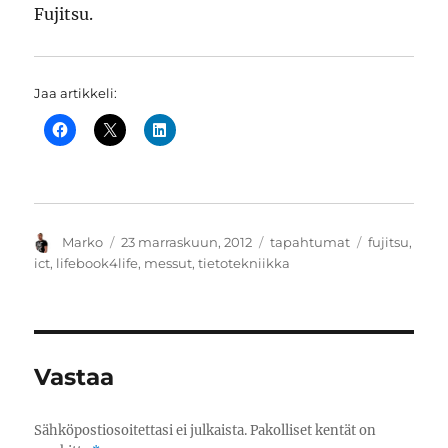
Fujitsu.
Jaa artikkeli:
Kirjoittaja
Julkaistu
Kategoriat
Avainsanat
Marko
23 marraskuun, 2012
tapahtumat
fujitsu
,
ict
,
lifebook4life
,
messut
,
tietotekniikka
Vastaa
Sähköpostiosoitettasi ei julkaista.
Pakolliset kentät on