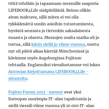
töitä tehdään ja tapaamaan messuille saapuvia
LIFEBOOK4Life sisäpiiriläisiä. Reissu olikin
aivan mahtava, sillä miten ei voi olla
tykkäämättä uusiin asioihin tutustumisesta,
hyvästä seurasta ja tietenkin saksalaisesta
ruuasta ja oluesta. Messujen osalta matka oli jo
tuttua, sillä
kävin siellä jo viime vuonna
, mutta
nyt oli päivä aikaa kiertää Münchenissä ja
kävimme myös Augsburgissa Fujitsun
tehtaalla. Englanniksi vierailustamme voi lukea
Antonian kirjoittamana LIFEBOOK4Life -
sivustolta
.
Fujitsu Forum 2012 -messut
ovat yksi
Euroopan suurimpia IT-alan tapahtumia ja
siellä vieraili viime vuonna yli 10 000 IT-alan