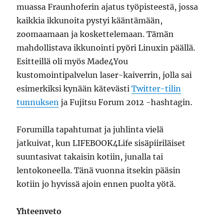
muassa Fraunhoferin ajatus työpisteestä, jossa
kaikkia ikkunoita pystyi kääntämään,
zoomaamaan ja koskettelemaan. Tämän
mahdollistava ikkunointi pyöri Linuxin päällä.
Esitteillä oli myös Made4You
kustomointipalvelun laser-kaiverrin, jolla sai
esimerkiksi kynään kätevästi
Twitter-tilin
tunnuksen
ja Fujitsu Forum 2012 -hashtagin.
Forumilla tapahtumat ja juhlinta vielä
jatkuivat, kun LIFEBOOK4Life sisäpiiriläiset
suuntasivat takaisin kotiin, junalla tai
lentokoneella. Tänä vuonna itsekin pääsin
kotiin jo hyvissä ajoin ennen puolta yötä.
Yhteenveto