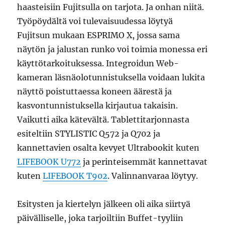
haasteisiin Fujitsulla on tarjota. Ja onhan niitä.
Työpöydältä voi tulevaisuudessa löytyä
Fujitsun mukaan ESPRIMO X, jossa sama
näytön ja jalustan runko voi toimia monessa eri
käyttötarkoituksessa. Integroidun Web-
kameran läsnäolotunnistuksella voidaan lukita
näyttö poistuttaessa koneen äärestä ja
kasvontunnistuksella kirjautua takaisin.
Vaikutti aika kätevältä. Tablettitarjonnasta
esiteltiin STYLISTIC Q572 ja Q702 ja
kannettavien osalta kevyet Ultrabookit kuten
LIFEBOOK U772
ja perinteisemmät kannettavat
kuten
LIFEBOOK T902
. Valinnanvaraa löytyy.
Esitysten ja kiertelyn jälkeen oli aika siirtyä
päivälliselle, joka tarjoiltiin Buffet-tyyliin