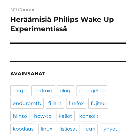
SEURAAVA
Heräämisiä Philips Wake Up
Seuraava
artikkeli:
Experimentissä
AVAINSANAT
aargh
android
blogi
changelog
enduromtb
fillarit
firefox
fujitsu
hiihto
how-to
kellot
konsolit
koodaus
linux
lisäosat
luuri
lyhyet