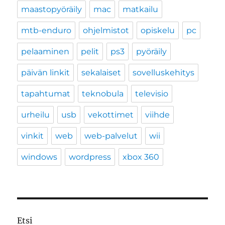
maastopyöräily
mac
matkailu
mtb-enduro
ohjelmistot
opiskelu
pc
pelaaminen
pelit
ps3
pyöräily
päivän linkit
sekalaiset
sovelluskehitys
tapahtumat
teknobula
televisio
urheilu
usb
vekottimet
viihde
vinkit
web
web-palvelut
wii
windows
wordpress
xbox 360
Etsi