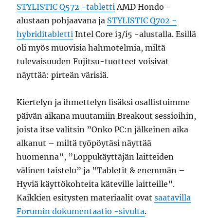
STYLISTIC Q572 -tabletti
AMD Hondo -
alustaan pohjaavana ja
STYLISTIC Q702 -
hybriditabletti
Intel Core i3/i5 -alustalla. Esillä
oli myös muovisia hahmotelmia, miltä
tulevaisuuden Fujitsu-tuotteet voisivat
näyttää: pirteän värisiä.
Kiertelyn ja ihmettelyn lisäksi osallistuimme
päivän aikana muutamiin Breakout sessioihin,
joista itse valitsin ”Onko PC:n jälkeinen aika
alkanut – miltä työpöytäsi näyttää
huomenna”, ”Loppukäyttäjän laitteiden
välinen taistelu” ja ”Tabletit & enemmän –
Hyviä käyttökohteita käteville laitteille”.
Kaikkien esitysten materiaalit ovat
saatavilla
Forumin dokumentaatio -sivulta
.