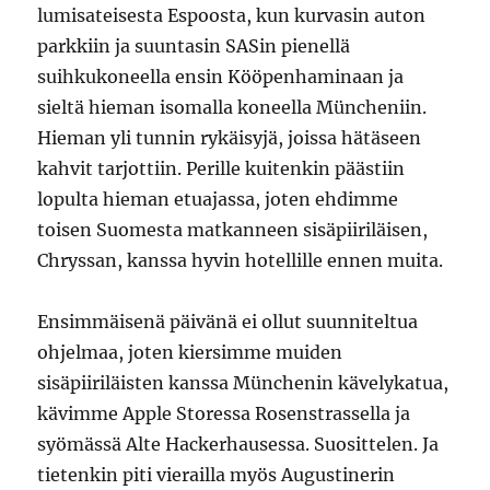
lumisateisesta Espoosta, kun kurvasin auton
parkkiin ja suuntasin SASin pienellä
suihkukoneella ensin Kööpenhaminaan ja
sieltä hieman isomalla koneella Müncheniin.
Hieman yli tunnin rykäisyjä, joissa hätäseen
kahvit tarjottiin. Perille kuitenkin päästiin
lopulta hieman etuajassa, joten ehdimme
toisen Suomesta matkanneen sisäpiiriläisen,
Chryssan, kanssa hyvin hotellille ennen muita.
Ensimmäisenä päivänä ei ollut suunniteltua
ohjelmaa, joten kiersimme muiden
sisäpiiriläisten kanssa Münchenin kävelykatua,
kävimme Apple Storessa Rosenstrassella ja
syömässä Alte Hackerhausessa. Suosittelen. Ja
tietenkin piti vierailla myös Augustinerin