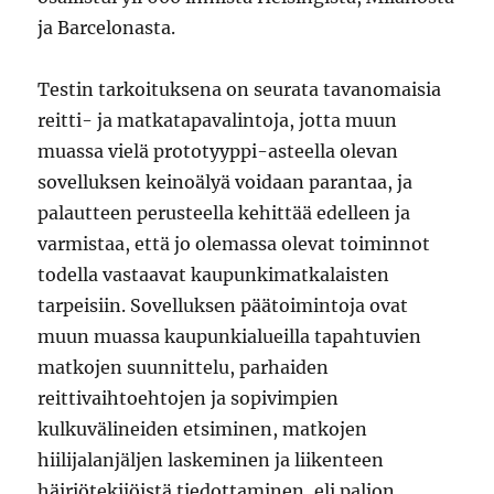
ja Barcelonasta.
Testin tarkoituksena on seurata tavanomaisia
reitti- ja matkatapavalintoja, jotta muun
muassa vielä prototyyppi-asteella olevan
sovelluksen keinoälyä voidaan parantaa, ja
palautteen perusteella kehittää edelleen ja
varmistaa, että jo olemassa olevat toiminnot
todella vastaavat kaupunkimatkalaisten
tarpeisiin. Sovelluksen päätoimintoja ovat
muun muassa kaupunkialueilla tapahtuvien
matkojen suunnittelu, parhaiden
reittivaihtoehtojen ja sopivimpien
kulkuvälineiden etsiminen, matkojen
hiilijalanjäljen laskeminen ja liikenteen
häiriötekijöistä tiedottaminen, eli paljon