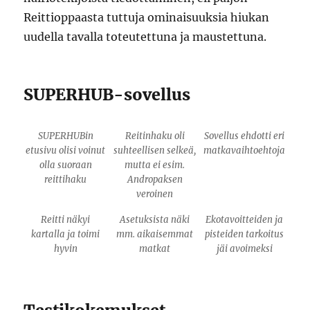
Reittioppaasta tuttuja ominaisuuksia hiukan
uudella tavalla toteutettuna ja maustettuna.
SUPERHUB-sovellus
SUPERHUBin
Reitinhaku oli
Sovellus ehdotti eri
etusivu olisi voinut
suhteellisen selkeä,
matkavaihtoehtoja
olla suoraan
mutta ei esim.
reittihaku
Andropaksen
veroinen
Reitti näkyi
Asetuksista näki
Ekotavoitteiden ja
kartalla ja toimi
mm. aikaisemmat
pisteiden tarkoitus
hyvin
matkat
jäi avoimeksi