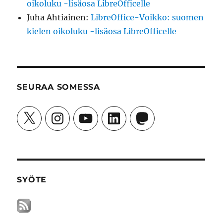
oikoluku -lisäosa LibreOfficelle
Juha Ahtiainen
:
LibreOffice-Voikko: suomen
kielen oikoluku -lisäosa LibreOfficelle
SEURAA SOMESSA
X
Instagram
YouTube
LinkedIn
Mastodon
SYÖTE