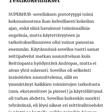
Testikokemukset
SUPERHUB-sovelluksen prototyyppi toimi
kokonaisuutena ihan kelvollisesti kokeilun
ajan, enkä siinä havainnut toiminnallisia
ongelmia, mutta käytettävyyteen ja
tarkoituksellisuuteen olisi voinut panostaa
enemmän. Käytännössä sovellus tuotti samat
reittipalvelut matkan suunnitteluun kuin
Reittiopasta hyödyntävä Andropas, mutta ei
aivan yhtä sulavasti. Sovellus oli selkeästi
insinöörien suunnittelema, sillä en
ymmärtänyt kaikkien toimintojen tarkoitusta
(mm. ekotavoitteet ja pisteet) ja käyttöliittymä
oli turhan ahdettu. Sovellus kuitenkin suoritti
tehtävänsä, eli löysi oikeat eri reittivaihtoehdot