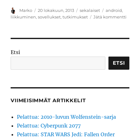
Kirjoittaja
Julkaistu
Kategoriat
Avainsanat
Marko
20 lokakuun, 2013
sekalaiset
android
,
artikke
liikkuminen
,
sovellukset
,
tutkimukset
Jätä kommentti
Super
tähtää
parem
kaupu
Etsi
ETSI
VIIMEISIMMÄT ARTIKKELIT
Pelattua: 2010-luvun Wolfenstein-sarja
Pelattua: Cyberpunk 2077
Pelattua: STAR WARS Jedi: Fallen Order