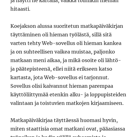
ja näytti ne kartalla, vaikka toimikin hieman
hitaasti.
Koejakson alussa suoritetun matkapäiväkirjan
täyttäminen oli hieman työlästä, sillä sitä
varten tehty Web-sovellus oli hieman kankea
ja on suhteellisen vaikea muistaa, paljonko
matkaan meni aikaa, ja mikä osoite oli lähtö-
ja päätepisteenä, ellei niitä erikseen katso
kartasta, jota Web-sovellus ei tarjonnut.
Sovellus olisi kaivannut hieman parempaa
käyttöliittymää etenkin alku- ja loppupisteiden
valintaan ja toistuvien matkojen kirjaamiseen.
Matkapäiväkirjaa täyttäessä huomasi hyvin,
miten staattisia omat matkani ovat, pääasiassa