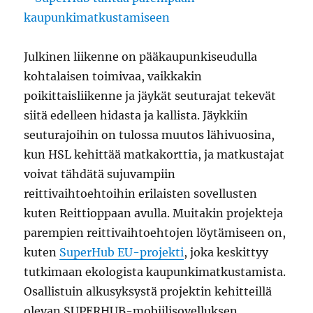
Julkinen liikenne on pääkaupunkiseudulla
kohtalaisen toimivaa, vaikkakin
poikittaisliikenne ja jäykät seuturajat tekevät
siitä edelleen hidasta ja kallista. Jäykkiin
seuturajoihin on tulossa muutos lähivuosina,
kun HSL kehittää matkakorttia, ja matkustajat
voivat tähdätä sujuvampiin
reittivaihtoehtoihin erilaisten sovellusten
kuten Reittioppaan avulla. Muitakin projekteja
parempien reittivaihtoehtojen löytämiseen on,
kuten
SuperHub EU-projekti
, joka keskittyy
tutkimaan ekologista kaupunkimatkustamista.
Osallistuin alkusyksystä projektin kehitteillä
olevan SUPERHUB-mobiilisovelluksen