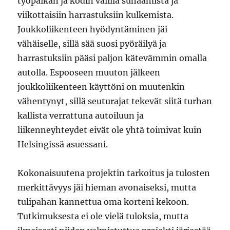
työpaikan ja kodin välillä suhaamista ja
viikottaisiin harrastuksiin kulkemista.
Joukkoliikenteen hyödyntäminen jäi
vähäiselle, sillä sää suosi pyöräilyä ja
harrastuksiin pääsi paljon kätevämmin omalla
autolla. Espooseen muuton jälkeen
joukkoliikenteen käyttöni on muutenkin
vähentynyt, sillä seuturajat tekevät siitä turhan
kallista verrattuna autoiluun ja
liikenneyhteydet eivät ole yhtä toimivat kuin
Helsingissä asuessani.
Kokonaisuutena projektin tarkoitus ja tulosten
merkittävyys jäi hieman avonaiseksi, mutta
tulipahan kannettua oma korteni kekoon.
Tutkimuksesta ei ole vielä tuloksia, mutta