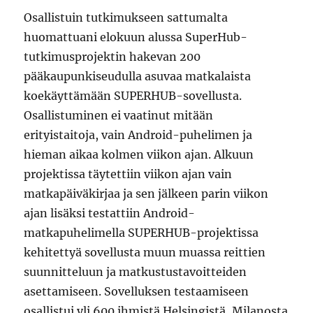
Osallistuin tutkimukseen sattumalta
huomattuani elokuun alussa SuperHub-
tutkimusprojektin hakevan 200
pääkaupunkiseudulla asuvaa matkalaista
koekäyttämään SUPERHUB-sovellusta.
Osallistuminen ei vaatinut mitään
erityistaitoja, vain Android-puhelimen ja
hieman aikaa kolmen viikon ajan. Alkuun
projektissa täytettiin viikon ajan vain
matkapäiväkirjaa ja sen jälkeen parin viikon
ajan lisäksi testattiin Android-
matkapuhelimella SUPERHUB-projektissa
kehitettyä sovellusta muun muassa reittien
suunnitteluun ja matkustustavoitteiden
asettamiseen. Sovelluksen testaamiseen
osallistui yli 600 ihmistä Helsingistä, Milanosta