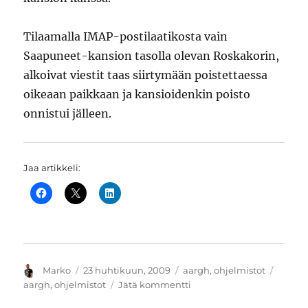
Tilaamalla IMAP-postilaatikosta vain
Saapuneet-kansion tasolla olevan Roskakorin,
alkoivat viestit taas siirtymään poistettaessa
oikeaan paikkaan ja kansioidenkin poisto
onnistui jälleen.
Jaa artikkeli:
Kirjoittaja
Julkaistu
Kategoriat
Avains
Marko
23 huhtikuun, 2009
aargh
,
ohjelmistot
artikkeliin
aargh
,
ohjelmistot
Jätä kommentti
Thunderbird