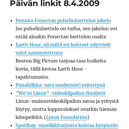
Päivän linkit 8.4.2009
-
päivä
Peruuta Fonectan puhelinluettelon jakelu
Jos puhelinluettelo on turha, sen jakelun voi
estää ainakin Fonectan luettelon osalta
Earth Hour, eli miltä eri kohteet näyttivät
valot sammutettuna
Boston Big Picture tarjoaa taas huikeita
kuvia, tällä kertaa Earth Hour -
tapahtumasta.
Punahilkka-satu modernisti esitettynä
”We’re Linux”-videokilpailun finalistit
Linux-mainosvideokilpailun satoa ja yritystä
löytyy, mutta lopputulokset ovatkin hieman
kömpelöitä. (
Linux Foundation
)
Spotibay: musiikkitarjonta kohtaa kysynnän