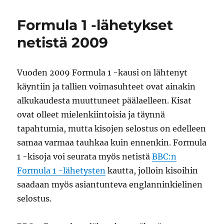
ja
sähköpostien
Formula 1 -lähetykset
sekä
kansioiden
netistä 2009
poistaminen
Vuoden 2009 Formula 1 -kausi on lähtenyt
käyntiin ja tallien voimasuhteet ovat ainakin
alkukaudesta muuttuneet päälaelleen. Kisat
ovat olleet mielenkiintoisia ja täynnä
tapahtumia, mutta kisojen selostus on edelleen
samaa varmaa tauhkaa kuin ennenkin. Formula
1 -kisoja voi seurata myös netistä
BBC:n
Formula 1 -lähetysten
kautta, jolloin kisoihin
saadaan myös asiantunteva englanninkielinen
selostus.