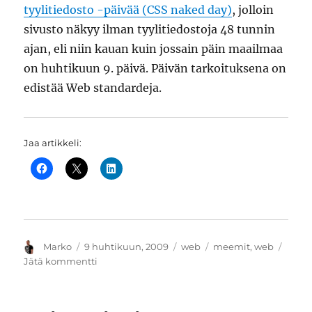
tyylitiedosto -päivää (CSS naked day)
, jolloin
sivusto näkyy ilman tyylitiedostoja 48 tunnin
ajan, eli niin kauan kuin jossain päin maailmaa
on huhtikuun 9. päivä. Päivän tarkoituksena on
edistää Web standardeja.
Jaa artikkeli:
Kirjoittaja
Julkaistu
Kategoriat
Avainsanat
Marko
9 huhtikuun, 2009
web
meemit
,
web
artikkeliin
Jätä kommentti
Vuosittainen
alaston
tyylitiedosto