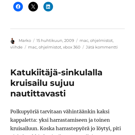
Kirjoittaja
Julkaistu
Kategoriat
Marko
15 huhtikuun, 2009
mac
,
ohjelmistot
,
Avainsanat
artikkeli
viihde
mac
,
ohjelmistot
,
xbox 360
Jätä kommentti
Mac
OS
X
Katukiitäjä-sinkulalla
ja
median
kruisailu sujuu
jakamin
nautittavasti
Xbox
360:lle
Polkupyöriä tarvitaan vähintäänkin kaksi
kappaletta: yksi harrastamiseen ja toinen
kruisailuun. Koska harrastepyörä jo löytyi, piti