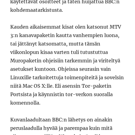
käytettävät osoitteet ja täten huijattua BBC:n
kohdemaatarkistusta.
Kauden aikaisemmat kisat olen katsonut MTV
3:n kanavapaketin kautta vanhempien luona,
tai jättänyt katsomatta, mutta tämän
viikonlopun kisaa varten tuli tutustuttua
Muropaketin ohjeisiin tarkemmin ja viriteltyä
asetukset kuntoon. Ohjeissa seurasin vain
Linuxille tarkoitettuja toimenpiteitä ja sovelsin
niitä Mac OS X:lle. Eli asensin Tor-paketin
Portsista ja käynnistin tor-verkon suoralla
komennolla.
Kuvanlaadultaan BBC:n lähetys on ainakin
peruslaadulla hyvää ja parempaa kuin mitä