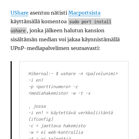
UShare
asentuu nätisti
Macportsista
käyttämällä komentoa
sudo port install
, jonka jälkeen halutun kansion
ushare
sisältämän median voi jakaa käynnistämällä
UPnP-mediapalvelimen seuraavasti:
Hibernal:~ $ ushare -n <palvelunimi> 
-i en1 

-p <porttinumero> -c 
<mediahakemisto> -w -t -x

, jossa

-i en1 = käytettävä verkkoliitäntä 
(ifconfig)

-c = jaettava hakemisto

-w = ei web-kontrollia

-t = ei telnettiä
