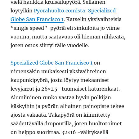
vielä hankkia kruisailupyörä. Sellainen
löytyikin
Pyorahuolto.comista: Specialized
Globe San Francisco 1
. Katselin yksivaihteisia
”single speed”-pyöriä eli sinkuloita jo viime
vuonna, mutta saatavuus oli hieman nihkeätä,
joten ostos siirtyi tälle vuodelle.
Specialized Globe San Francisco 1
on
nimensäkin mukaisesti yksivaihteinen
kaupunkipyörä, josta löytyy mekaaniset
levyjarrut ja 26×1.5 -tuumaiset katurenkaat.
Alumiininen runko vastaa hyvin polkijan
käskyihin ja pyörän alhainen painopiste tekee
ajosta vakaata. Takapyörä on kiinnitetty
säädettävällä dropoutilla, joten huoltotoimet
on helppo suorittaa. 32×16 -välityksellä