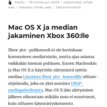
Kirjoittaja
Julkaistu
Kategoriat
Marko
19 huhtikuun, 2009
ohjelmistot
,
viihde
,
Avainsanat
artikkeliin
web
televisio
,
viihde
,
web
Jätä kommentti
Formula
1
-
Mac OS X ja median
lähetykset
netistä
jakaminen Xbox 360:lle
2009
Xbox 360 -pelikonsoli ei ole kovinkaan
kummoinen mediatoistin, mutta ajaa asiansa
vaikkakin hieman puhkuen. Ennen Macbookin
ja Mac OS X:n käyttöön siirtymistä syötin
mediaa
Linuxista Xbox 360 -konsolille
uShare-
ohjelmalla, joka on yksi monista
UPnP-
mediapalvelimista
. Mac OS X:ään siirtymisen
jälkeen oikeastaan mikään muu ei muuttunut,
kuin uSharen käynnistyskomento.