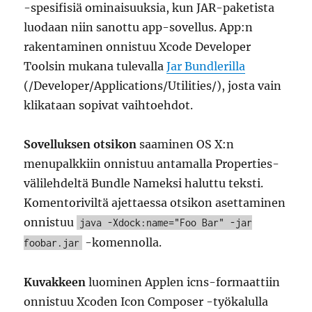
-spesifisiä ominaisuuksia, kun JAR-paketista
luodaan niin sanottu app-sovellus. App:n
rakentaminen onnistuu Xcode Developer
Toolsin mukana tulevalla
Jar Bundlerilla
(/Developer/Applications/Utilities/), josta vain
klikataan sopivat vaihtoehdot.
Sovelluksen otsikon
saaminen OS X:n
menupalkkiin onnistuu antamalla Properties-
välilehdeltä Bundle Nameksi haluttu teksti.
Komentoriviltä ajettaessa otsikon asettaminen
onnistuu
java -Xdock:name="Foo Bar" -jar
-komennolla.
foobar.jar
Kuvakkeen
luominen Applen icns-formaattiin
onnistuu Xcoden Icon Composer -työkalulla