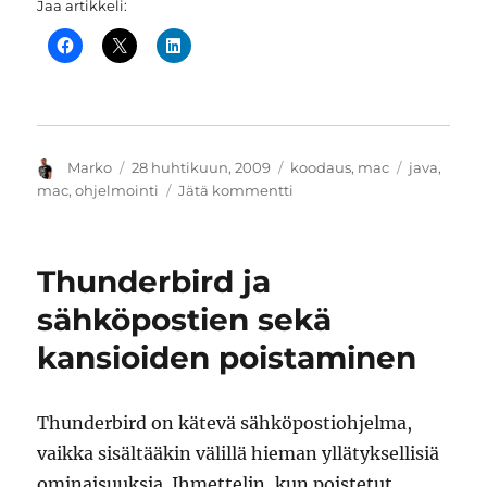
Jaa artikkeli:
Kirjoittaja
Julkaistu
Kategoriat
Avainsana
Marko
28 huhtikuun, 2009
koodaus
,
mac
java
,
artikkeliin
mac
,
ohjelmointi
Jätä kommentti
Java-
kehitys
ja
Thunderbird ja
OS
X:
sähköpostien sekä
JAR-
kansioiden poistaminen
paketin
leipominen
Thunderbird on kätevä sähköpostiohjelma,
vaikka sisältääkin välillä hieman yllätyksellisiä
ominaisuuksia. Ihmettelin, kun poistetut