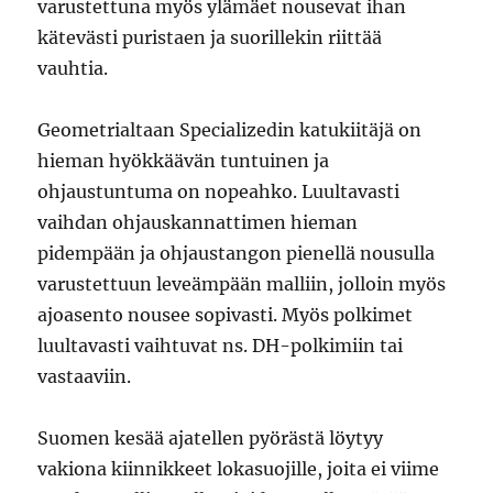
varustettuna myös ylämäet nousevat ihan
kätevästi puristaen ja suorillekin riittää
vauhtia.
Geometrialtaan Specializedin katukiitäjä on
hieman hyökkäävän tuntuinen ja
ohjaustuntuma on nopeahko. Luultavasti
vaihdan ohjauskannattimen hieman
pidempään ja ohjaustangon pienellä nousulla
varustettuun leveämpään malliin, jolloin myös
ajoasento nousee sopivasti. Myös polkimet
luultavasti vaihtuvat ns. DH-polkimiin tai
vastaaviin.
Suomen kesää ajatellen pyörästä löytyy
vakiona kiinnikkeet lokasuojille, joita ei viime