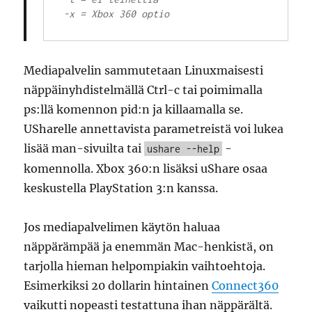
Mediapalvelin sammutetaan Linuxmaisesti
näppäinyhdistelmällä Ctrl-c tai poimimalla
ps:llä komennon pid:n ja killaamalla se.
USharelle annettavista parametreistä voi lukea
lisää man-sivuilta tai
-
ushare --help
komennolla. Xbox 360:n lisäksi uShare osaa
keskustella PlayStation 3:n kanssa.
Jos mediapalvelimen käytön haluaa
näppärämpää ja enemmän Mac-henkistä, on
tarjolla hieman helpompiakin vaihtoehtoja.
Esimerkiksi 20 dollarin hintainen
Connect360
vaikutti nopeasti testattuna ihan näppärältä.