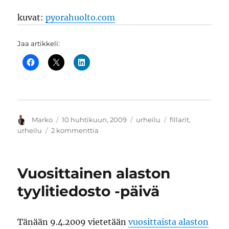
kuvat:
pyorahuolto.com
Jaa artikkeli:
Kirjoittaja
Julkaistu
Kategoriat
Avainsanat
Marko
10 huhtikuun, 2009
urheilu
fillarit
,
artikkeliin
urheilu
2 kommenttia
Katukiitäjä-
sinkulalla
kruisailu
Vuosittainen alaston
sujuu
nautittavasti
tyylitiedosto -päivä
Tänään 9.4.2009 vietetään
vuosittaista alaston