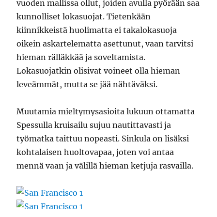
vuoden mallissa ollut, joiden avulla pyörään saa
kunnolliset lokasuojat. Tietenkään
kiinnikkeistä huolimatta ei takalokasuoja
oikein askartelematta asettunut, vaan tarvitsi
hieman rälläkkää ja soveltamista.
Lokasuojatkin olisivat voineet olla hieman
leveämmät, mutta se jää nähtäväksi.
Muutamia mieltymysasioita lukuun ottamatta
Spessulla kruisailu sujuu nautittavasti ja
työmatka taittuu nopeasti. Sinkula on lisäksi
kohtalaisen huoltovapaa, joten voi antaa
mennä vaan ja välillä hieman ketjuja rasvailla.