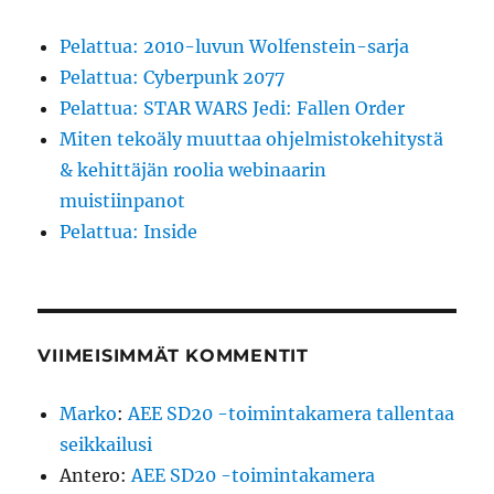
Pelattua: 2010-luvun Wolfenstein-sarja
Pelattua: Cyberpunk 2077
Pelattua: STAR WARS Jedi: Fallen Order
Miten tekoäly muuttaa ohjelmistokehitystä
& kehittäjän roolia webinaarin
muistiinpanot
Pelattua: Inside
VIIMEISIMMÄT KOMMENTIT
Marko
:
AEE SD20 -toimintakamera tallentaa
seikkailusi
Antero
:
AEE SD20 -toimintakamera