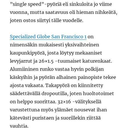
”single speed”-pyöriä eli sinkuloita jo viime
vuonna, mutta saatavuus oli hieman nihkeätä,
joten ostos siirtyi tälle vuodelle.
Specialized Globe San Francisco 1
on
nimensäkin mukaisesti yksivaihteinen
kaupunkipyörä, josta löytyy mekaaniset
levyjarrut ja 26×1.5 -tuumaiset katurenkaat.
Alumiininen runko vastaa hyvin polkijan
käskyihin ja pyörän alhainen painopiste tekee
ajosta vakaata. Takapyörä on kiinnitetty
säädettävällä dropoutilla, joten huoltotoimet
on helppo suorittaa. 32×16 -välityksellä
varustettuna myös ylämäet nousevat ihan
kätevästi puristaen ja suorillekin riittää
vauhtia.