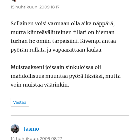
15 huhtikuun, 2009 18:17
Sellainen voisi varmaan olla aika näppärä,
mutta kiinteävälitteinen fillari on hieman
turhan hc omiin tarpeisiini. Kivempi antaa
pyörän rullata ja vapaarattaan laulaa.
Muistaakseni joissain sinkuloissa oli
mahdollisuus muuntaa pyörä fiksiksi, mutta
voin muistaa väärinkin.
Vastaa
Jasmo
sanoo:
14 huhtikuun, 2009 08:27