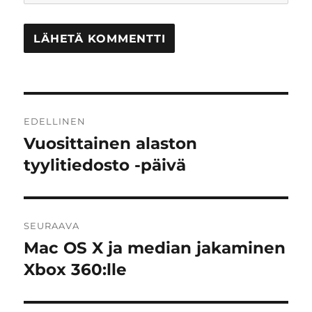
Artikkelien
EDELLINEN
selaus
Vuosittainen alaston
Edellinen
artikkeli:
tyylitiedosto -päivä
SEURAAVA
Mac OS X ja median jakaminen
Seuraava
artikkeli:
Xbox 360:lle