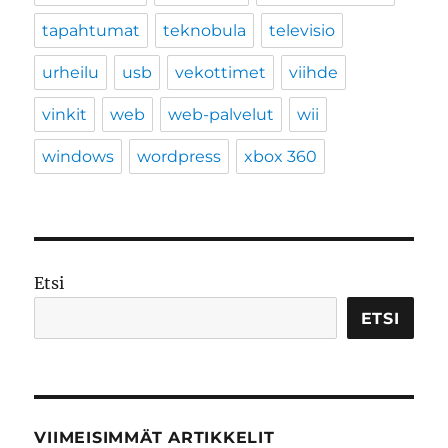
tapahtumat
teknobula
televisio
urheilu
usb
vekottimet
viihde
vinkit
web
web-palvelut
wii
windows
wordpress
xbox 360
Etsi
ETSI
VIIMEISIMMÄT ARTIKKELIT