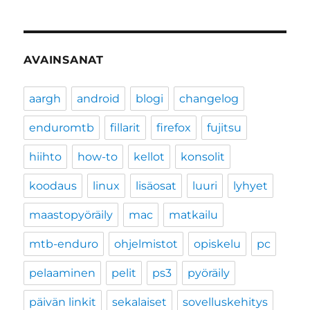
AVAINSANAT
aargh
android
blogi
changelog
enduromtb
fillarit
firefox
fujitsu
hiihto
how-to
kellot
konsolit
koodaus
linux
lisäosat
luuri
lyhyet
maastopyöräily
mac
matkailu
mtb-enduro
ohjelmistot
opiskelu
pc
pelaaminen
pelit
ps3
pyöräily
päivän linkit
sekalaiset
sovelluskehitys