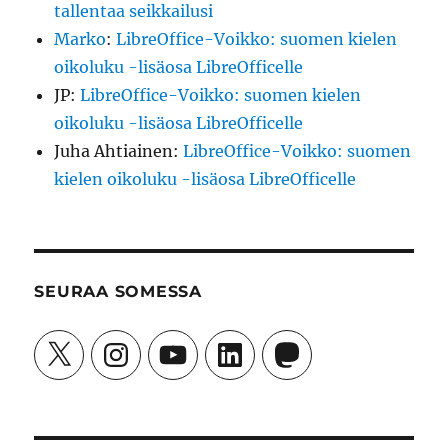
tallentaa seikkailusi
Marko
:
LibreOffice-Voikko: suomen kielen
oikoluku -lisäosa LibreOfficelle
JP
:
LibreOffice-Voikko: suomen kielen
oikoluku -lisäosa LibreOfficelle
Juha Ahtiainen
:
LibreOffice-Voikko: suomen
kielen oikoluku -lisäosa LibreOfficelle
SEURAA SOMESSA
X
Instagram
YouTube
LinkedIn
Mastodon