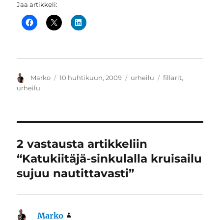
Jaa artikkeli:
Kirjoittaja
Julkaistu
Kategoriat
Avainsanat
Marko
10 huhtikuun, 2009
urheilu
fillarit
,
urheilu
2 vastausta artikkeliin
“Katukiitäjä-sinkulalla kruisailu
sujuu nautittavasti”
Marko
sanoo: