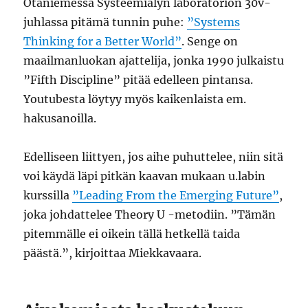
Otaniemessä Systeemiälyn laboratorion 30v-
juhlassa pitämä tunnin puhe:
”Systems
Thinking for a Better World”
. Senge on
maailmanluokan ajattelija, jonka 1990 julkaistu
”Fifth Discipline” pitää edelleen pintansa.
Youtubesta löytyy myös kaikenlaista em.
hakusanoilla.
Edelliseen liittyen, jos aihe puhuttelee, niin sitä
voi käydä läpi pitkän kaavan mukaan u.labin
kurssilla
”Leading From the Emerging Future”
,
joka johdattelee Theory U -metodiin. ”Tämän
pitemmälle ei oikein tällä hetkellä taida
päästä.”, kirjoittaa Miekkavaara.