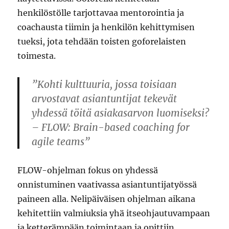
henkilöstölle tarjottavaa mentorointia ja
coachausta tiimin ja henkilön kehittymisen
tueksi, jota tehdään toisten goforelaisten
toimesta.
”Kohti kulttuuria, jossa toisiaan
arvostavat asiantuntijat tekevät
yhdessä töitä asiakasarvon luomiseksi?
– FLOW: Brain-based coaching for
agile teams”
FLOW-ohjelman fokus on yhdessä
onnistuminen vaativassa asiantuntijatyössä
paineen alla. Nelipäiväisen ohjelman aikana
kehitettiin valmiuksia yhä itseohjautuvampaan
ja ketterämpään toimintaan ja opittiin