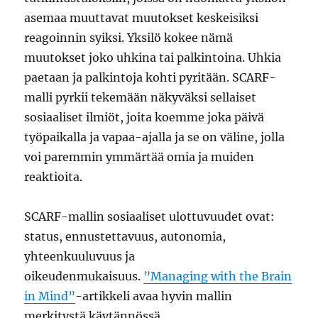
asemaa muuttavat muutokset keskeisiksi
reagoinnin syiksi. Yksilö kokee nämä
muutokset joko uhkina tai palkintoina. Uhkia
paetaan ja palkintoja kohti pyritään. SCARF-
malli pyrkii tekemään näkyväksi sellaiset
sosiaaliset ilmiöt, joita koemme joka päivä
työpaikalla ja vapaa-ajalla ja se on väline, jolla
voi paremmin ymmärtää omia ja muiden
reaktioita.
SCARF-mallin sosiaaliset ulottuvuudet ovat:
status, ennustettavuus, autonomia,
yhteenkuuluvuus ja
oikeudenmukaisuus.
”Managing with the Brain
in Mind”
-artikkeli avaa hyvin mallin
merkitystä käytännössä.