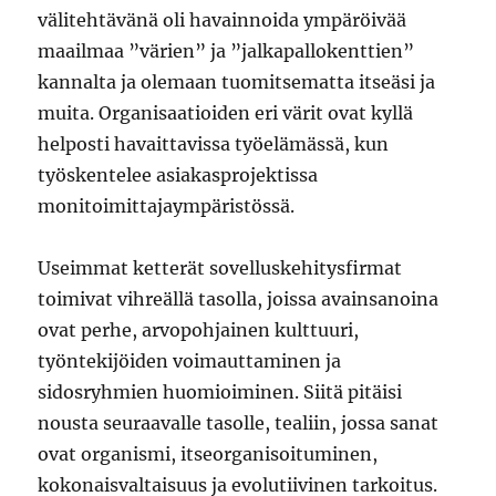
välitehtävänä oli havainnoida ympäröivää
maailmaa ”värien” ja ”jalkapallokenttien”
kannalta ja olemaan tuomitsematta itseäsi ja
muita. Organisaatioiden eri värit ovat kyllä
helposti havaittavissa työelämässä, kun
työskentelee asiakasprojektissa
monitoimittajaympäristössä.
Useimmat ketterät sovelluskehitysfirmat
toimivat vihreällä tasolla, joissa avainsanoina
ovat perhe, arvopohjainen kulttuuri,
työntekijöiden voimauttaminen ja
sidosryhmien huomioiminen. Siitä pitäisi
nousta seuraavalle tasolle, tealiin, jossa sanat
ovat organismi, itseorganisoituminen,
kokonaisvaltaisuus ja evolutiivinen tarkoitus.