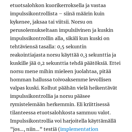
etuotsalohkon kuorikerroksella ja vastaa
impulssikontrollista – siinä määrin kuin
kykenee, jaksaa tai viitsii. Norsu on
perusolemukseltaan impulsiivinen ja kuskin
impulssikontrollin alla, sikäli kun kuski on
tehtäviensä tasalla: 0,5 sekuntin
reakointiajasta norsu käyttää 0,3 sekunttia ja
kuskille jää 0,2 sekunttia tehdä päätöksiä. Ettei
norsu mene mihin mieleen juolahtaa, pitää
homman hallussa toivoaksemme levollisen
valpas kuski. Kolhut päähän vielä heikentävät
impulssikontrollia ja norsu pääsee
rymistelemään herkemmin. Eli kriittisessä
tilanteessa etuotsalohkosta sammuu valot.
Impulssikontrollia voi harjoitella käyttämällä
”jos…, niin…” testiä (
implementation