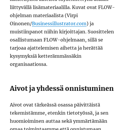
liittyvällä lisämateriaalilla. Kuvat ovat FLOW-
ohjelman materiaalista (Virpi
Oinonen/
Businessillustrator.com
) ja
muistiinpanot niihin kirjoittajan. Suosittelen
osallistumaan FLOW-ohjelmaan, sillä se
tarjoaa ajattelemisen aihetta ja herättää
kysymyksiä ketterämmässäkin
organisaatiossa.
Aivot ja yhdessä onnistuminen
Aivot ovat tärkeässä osassa päivittäistä
tekemistämme, etenkin tietotyössä, ja sen
huomioiminen auttaa sekä ymmärtämään
omaa toimintaamme että onnistumaan