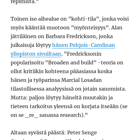
repimistä.”
Toinen iso aihealue on ”kohti-tila”, jonka voisi
myös kääntää muotoon ”myönteisyys”. Alan
jättiläinen on Barbara Fredrickson, jonka
julkaisuja löytyy
hänen Pohjois-Carolinan
yliopiston sivuiltaan
. ”Fredricksonin
popularisoitu ”Broaden and build” -teoria on
ollut kritiikin kohteena pääasiassa koska
hänen ja työparinsa Marcial Losadan
tilastollisessa analyysissä on jotain sanomista.
Mutta: paljon löytyy häneltä muutakin ja
tieteen tarkoitus yleensä on korjata itseään (se
on se _re_ sanassa research).”
Altaan syvästä päästä: Peter Senge