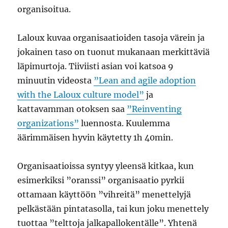
organisoitua.
Laloux kuvaa organisaatioiden tasoja värein ja
jokainen taso on tuonut mukanaan merkittäviä
läpimurtoja. Tiiviisti asian voi katsoa 9
minuutin videosta
”Lean and agile adoption
with the Laloux culture model”
ja
kattavamman otoksen saa
”Reinventing
organizations”
luennosta. Kuulemma
äärimmäisen hyvin käytetty 1h 40min.
Organisaatioissa syntyy yleensä kitkaa, kun
esimerkiksi ”oranssi” organisaatio pyrkii
ottamaan käyttöön ”vihreitä” menettelyjä
pelkästään pintatasolla, tai kun joku menettely
tuottaa ”telttoja jalkapallokentälle”. Yhtenä