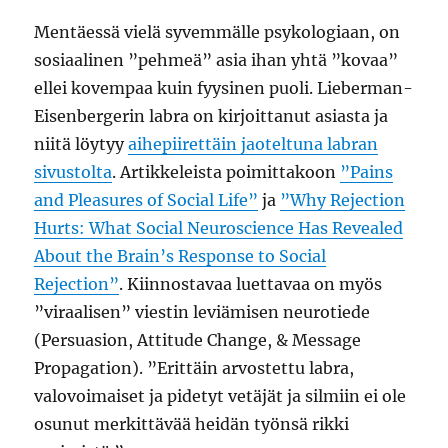
Mentäessä vielä syvemmälle psykologiaan, on
sosiaalinen ”pehmeä” asia ihan yhtä ”kovaa”
ellei kovempaa kuin fyysinen puoli. Lieberman-
Eisenbergerin labra on kirjoittanut asiasta ja
niitä löytyy
aihepiirettäin jaoteltuna labran
sivustolta
. Artikkeleista poimittakoon
”Pains
and Pleasures of Social Life”
ja
”Why Rejection
Hurts: What Social Neuroscience Has Revealed
About the Brain’s Response to Social
Rejection”
. Kiinnostavaa luettavaa on myös
”viraalisen” viestin leviämisen neurotiede
(Persuasion, Attitude Change, & Message
Propagation). ”Erittäin arvostettu labra,
valovoimaiset ja pidetyt vetäjät ja silmiin ei ole
osunut merkittävää heidän työnsä rikki