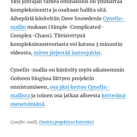
Yksi johtajan tärkeä ominaisuus on ymmärtää
kompleksisuutta ja osaltaan hallita sitä.
Aihepiiriä käsiteltiin Dave Snowdenin
Cynefin-
mallin
mukaan (Simple-Complicated-
Complex-Chaos). Tiivistettynä
kompleksisuusteoriasta voi katsoa 3 minuutin
videosta,
miten järjestää lastenjuhlat
.
Cynefin-mallia on käsitelty myös aikaisemmin
Goforen blogissa liittyen projektin
onnistumiseen,
osa yksi kertoo Cynefin-
mallista
ja toinen osa jatkaa aiheesta
ketteränä
menetelmänä
.
Cynefin-malli,
Onnistu projektissa ketterästi