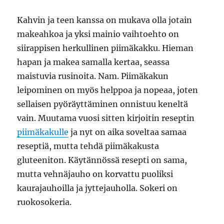
Kahvin ja teen kanssa on mukava olla jotain
makeahkoa ja yksi mainio vaihtoehto on
siirappisen herkullinen piimäkakku. Hieman
hapan ja makea samalla kertaa, seassa
maistuvia rusinoita. Nam. Piimäkakun
leipominen on myös helppoa ja nopeaa, joten
sellaisen pyöräyttäminen onnistuu keneltä
vain. Muutama vuosi sitten kirjoitin reseptin
piimäkakulle
ja nyt on aika soveltaa samaa
reseptiä, mutta tehdä piimäkakusta
gluteeniton. Käytännössä resepti on sama,
mutta vehnäjauho on korvattu puoliksi
kaurajauhoilla ja jyttejauholla. Sokeri on
ruokosokeria.