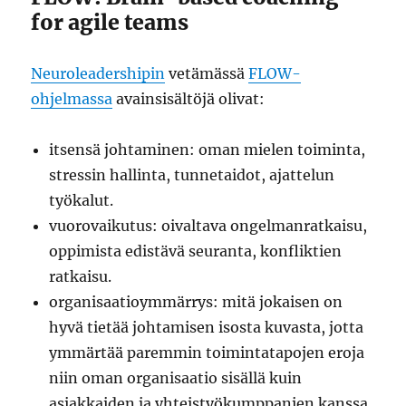
for agile teams
Neuroleadershipin
vetämässä
FLOW-
ohjelmassa
avainsisältöjä olivat:
itsensä johtaminen: oman mielen toiminta,
stressin hallinta, tunnetaidot, ajattelun
työkalut.
vuorovaikutus: oivaltava ongelmanratkaisu,
oppimista edistävä seuranta, konfliktien
ratkaisu.
organisaatioymmärrys: mitä jokaisen on
hyvä tietää johtamisen isosta kuvasta, jotta
ymmärtää paremmin toimintatapojen eroja
niin oman organisaatio sisällä kuin
asiakkaiden ja yhteistyökumppanien kanssa