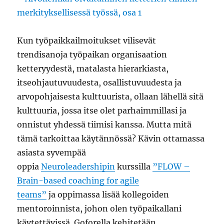
Kun työpaikkailmoitukset vilisevät
trendisanoja työpaikan organisaation
ketteryydestä, matalasta hierarkiasta,
itseohjautuvuudesta, osallistuvuudesta ja
arvopohjaisesta kulttuurista, ollaan lähellä sitä
kulttuuria, jossa itse olet parhaimmillasi ja
onnistut yhdessä tiimisi kanssa. Mutta mitä
tämä tarkoittaa käytännössä? Kävin ottamassa
asiasta syvempää
oppia
Neuroleadershipin
kurssilla
”FLOW –
Brain-based coaching for agile
teams”
ja oppimassa lisää kollegoiden
mentoroinnista, johon olen työpaikallani
käytettävissä. Goforella kehitetään