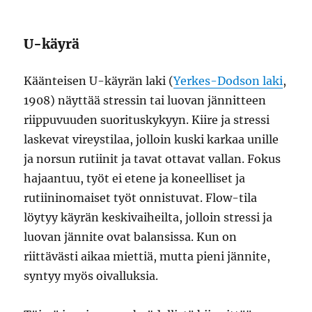
U-käyrä
Käänteisen U-käyrän laki (
Yerkes-Dodson laki
,
1908) näyttää stressin tai luovan jännitteen
riippuvuuden suorituskykyyn. Kiire ja stressi
laskevat vireystilaa, jolloin kuski karkaa unille
ja norsun rutiinit ja tavat ottavat vallan. Fokus
hajaantuu, työt ei etene ja koneelliset ja
rutiininomaiset työt onnistuvat. Flow-tila
löytyy käyrän keskivaiheilta, jolloin stressi ja
luovan jännite ovat balansissa. Kun on
riittävästi aikaa miettiä, mutta pieni jännite,
syntyy myös oivalluksia.