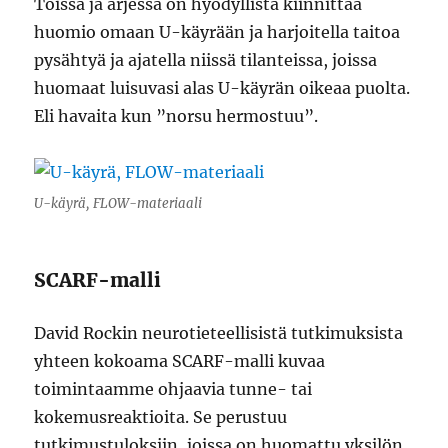
Töissä ja arjessa on hyödyllistä kiinnittää
huomio omaan U-käyrään ja harjoitella taitoa
pysähtyä ja ajatella niissä tilanteissa, joissa
huomaat luisuvasi alas U-käyrän oikeaa puolta.
Eli havaita kun ”norsu hermostuu”.
U-käyrä, FLOW-materiaali
SCARF-malli
David Rockin neurotieteellisistä tutkimuksista
yhteen kokoama SCARF-malli kuvaa
toimintaamme ohjaavia tunne- tai
kokemusreaktioita. Se perustuu
tutkimustuloksiin, joissa on huomattu yksilön