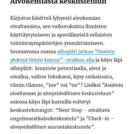
Aivokemiasta keskusteluun
Kirjoitus käsitteli lyhyesti aivokemian
oivaltamista, sen vaikutuksista ihmisten
käyttäytymiseen ja apuvälineistä erilaisten
toimintaympäristöjen ymmärtämiseen.
Seuraavassa osassa
aihepiiri jatkuu
”Onnistu
yhdessä tiimisi kanssa”
-otsikon alla
ja käyn läpi
aihepiirit: kuuntele potentiaalia, aivot ja
oivallus, valitse fokuksesi, kysy ratkaisusta,
tiimin tilanne, ”me” vai ”ne”? Lisäksi
”Avaimia
oivaltavaan ja aivoystävälliseen keskusteluun”
osiossa käyn läpi kurssilla esitetyt
keskustelurungot: ”Next Step – oivaltava
ongelmaratkaisukeskustelu” ja
”Check-in –
aivoystävällinen seurantakeskustelu”
.