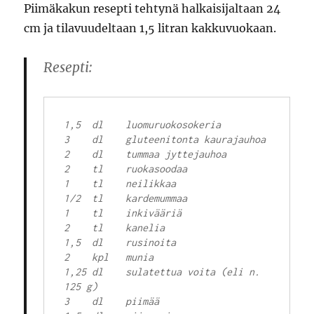
Piimäkakun resepti tehtynä halkaisijaltaan 24
cm ja tilavuudeltaan 1,5 litran kakkuvuokaan.
Resepti:
1,5  dl    luomuruokosokeria

3    dl    gluteenitonta kaurajauhoa

2    dl    tummaa jyttejauhoa

2    tl    ruokasoodaa

1    tl    neilikkaa

1/2  tl    kardemummaa

1    tl    inkivääriä

2    tl    kanelia

1,5  dl    rusinoita

2    kpl   munia

1,25 dl    sulatettua voita (eli n. 
125 g)

3    dl    piimää
