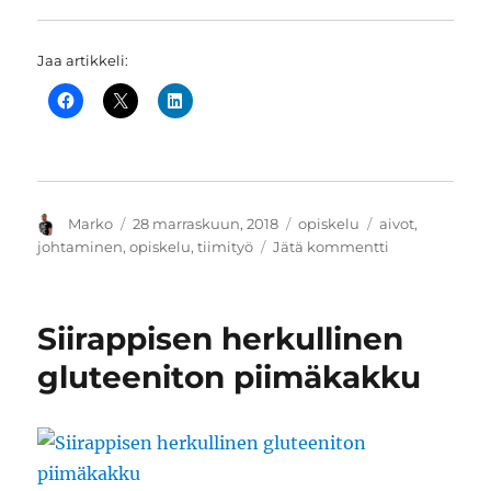
Jaa artikkeli:
Kirjoittaja
Julkaistu
Kategoriat
Avainsanat
Marko
28 marraskuun, 2018
opiskelu
aivot
,
artikkeliin
johtaminen
,
opiskelu
,
tiimityö
Jätä kommentti
Aivokemian
oivaltaminen
ketterien
Siirappisen herkullinen
tiimien
merkityksellis
gluteeniton piimäkakku
työssä,
osa
1