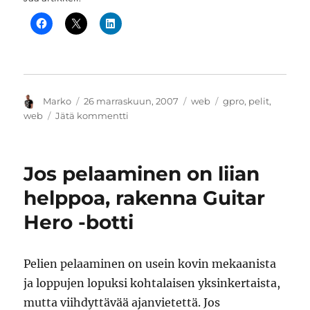
Kirjoittaja
Julkaistu
Kategoriat
Avainsanat
Marko
26 marraskuun, 2007
web
gpro
,
pelit
,
artikkeliin
web
Jätä kommentti
Grand
Prix
Online
Jos pelaaminen on liian
tarjoaa
Formula-
helppoa, rakenna Guitar
managerointia
Hero -botti
webissä
Pelien pelaaminen on usein kovin mekaanista
ja loppujen lopuksi kohtalaisen yksinkertaista,
mutta viihdyttävää ajanvietettä. Jos