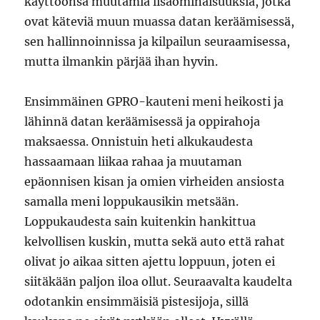
käyttöönsä muutamia lisäominaisuuksia, jotka
ovat käteviä muun muassa datan keräämisessä,
sen hallinnoinnissa ja kilpailun seuraamisessa,
mutta ilmankin pärjää ihan hyvin.
Ensimmäinen GPRO-kauteni meni heikosti ja
lähinnä datan keräämisessä ja oppirahoja
maksaessa. Onnistuin heti alkukaudesta
hassaamaan liikaa rahaa ja muutaman
epäonnisen kisan ja omien virheiden ansiosta
samalla meni loppukausikin metsään.
Loppukaudesta sain kuitenkin hankittua
kelvollisen kuskin, mutta sekä auto että rahat
olivat jo aikaa sitten ajettu loppuun, joten ei
siitäkään paljon iloa ollut. Seuraavalta kaudelta
odotankin ensimmäisiä pistesijoja, sillä