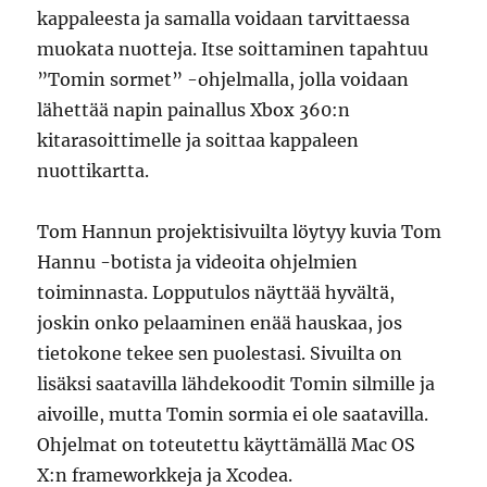
kappaleesta ja samalla voidaan tarvittaessa
muokata nuotteja. Itse soittaminen tapahtuu
”Tomin sormet” -ohjelmalla, jolla voidaan
lähettää napin painallus Xbox 360:n
kitarasoittimelle ja soittaa kappaleen
nuottikartta.
Tom Hannun projektisivuilta löytyy kuvia Tom
Hannu -botista ja videoita ohjelmien
toiminnasta. Lopputulos näyttää hyvältä,
joskin onko pelaaminen enää hauskaa, jos
tietokone tekee sen puolestasi. Sivuilta on
lisäksi saatavilla lähdekoodit Tomin silmille ja
aivoille, mutta Tomin sormia ei ole saatavilla.
Ohjelmat on toteutettu käyttämällä Mac OS
X:n frameworkkeja ja Xcodea.