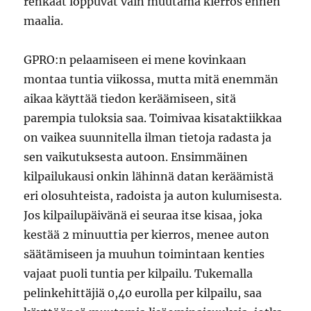
renkaat loppuvat vain muutama kierros ennen
maalia.
GPRO:n pelaamiseen ei mene kovinkaan
montaa tuntia viikossa, mutta mitä enemmän
aikaa käyttää tiedon keräämiseen, sitä
parempia tuloksia saa. Toimivaa kisataktiikkaa
on vaikea suunnitella ilman tietoja radasta ja
sen vaikutuksesta autoon. Ensimmäinen
kilpailukausi onkin lähinnä datan keräämistä
eri olosuhteista, radoista ja auton kulumisesta.
Jos kilpailupäivänä ei seuraa itse kisaa, joka
kestää 2 minuuttia per kierros, menee auton
säätämiseen ja muuhun toimintaan kenties
vajaat puoli tuntia per kilpailu. Tukemalla
pelinkehittäjiä 0,40 eurolla per kilpailu, saa