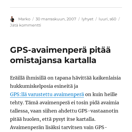
Kirjoittaja
Julkaistu
Kategoriat
Avainsanat
Marko
30 marraskuun, 2007
lyhyet
luuri
,
s60
artikkeliin
Jätä kommentti
Nokia
N95
saapui
GPS-avaimenperä pitää
omistajansa kartalla
Eräillä ihmisillä on tapana hävittää kaikenlaisia
hukkumiskelposia esineitä ja
GPS:llä varustettu avaimenperä
on kuin heille
tehty. Tämä avaimenperä ei tosin pidä avaimia
tallessa, vaan siihen ahdettu GPS-vastaanotin
pitää huolen, että pysyt itse kartalla.
Avaimenperän lisäksi tarvitsen vain GPS-