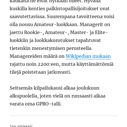
kaukana ne eivät nytkään olleet. Hyvällä
kuskilla kenties palkintopallisijoitukset ovat
saavutettavissa. Suurempana tavoitteena voisi
olla nousu Amateur-luokkaan. Managerit on
jaettu Rookie-, Amateur-, Master- ja Elite-
luokkiin ja luokkakorotukset tapahtuvat
tietenkin menestymisen perusteella.
Managereiden määrä on
Wikipedian mukaan
rajattu noin 2200:een, mutta käyttämättömiä
tilejä poistetaan jatkuvasti.
Seitsemäs kilpailukausi alkaa joulukuun
alkupuolella, joten vielä on runsaasti aikaa
varata oma GPRO-talli.
Jaa artikkeli: