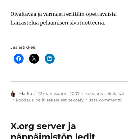
Oivaltavaa ja varmasti erittäin opettavaista
harrastelua pelaamisen sivutuotteena.
Jaa artikkeli:
Kirjoittaja
Julkaistu
Kategoriat
Marko
22 marraskuun, 2007
koodaus
,
sekalaiset
Avainsanat
artikkeli
koodaus
,
pelit
,
sekalaiset
,
tekoäly
Jätä kommentti
Jos
pelaam
on
X.org server ja
liian
helppoa
näppäimistön ledit
rakenna