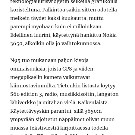
teknologiauutiswidgetin selkeillä grafiikoilla
koristeltuna. Palkintoa saikin sitten odotella
melkein täydet kaksi kuukautta, mutta
parempi myöhään kuin ei milloinkaan.
Edellinen luurini, käytettynä hankittu Nokia
3650, alkoikin olla jo vaihtokunnossa.
N95 tuo mukanaan paljon kivoja
ominaisuuksia, joista GPS ja viiden
megapikselin kamera vaikuttavat
kiinnostavimmilta. Tietenkin listasta löytyy
S60 edition 3, radio, musiikkisoitin, langaton
lähiverkko ja mitähän vielä. Kaikenlaista.
Käytettävyyskin parantui, sillä 3650:n
ympyrään sijoitetut näppäimet olivat muun
muassa tekstiviestiä kirjoittaessa todella