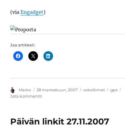
(via
Engadget
)
Jaa artikkeli:
Kirjoittaja
Julkaistu
Kategoriat
Avainsanat
Marko
28 marraskuun, 2007
vekottimet
gps
artikkeliin
Jätä kommentti
GPS-
avaimenperä
pitää
Päivän linkit 27.11.2007
omistajansa
kartalla