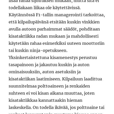
lisää rahaa sijoituksen mukaan, mutta sitä ei
todellakaan liikaa ole käytettävissä.
Käytännössä F1-tallin managerointi tarkoittaa,
että kilpailupäivänä etsitään kuskin vinkkien
avulla autoon parhaimmat säädöt, pohditaan
kisataktiikka radan mukaan ja mahdollisesti
käytetään rahaa esimerkiksi uuteen moottoriin
tai kuskin ninja-opetukseen.
Yksinkertaistettuna kisamenestys perustuu
tasapainoon ja jakautuu kuskin ja auton
ominaisuuksiin, auton asetuksiin ja
kisataktiikan laatimiseen. Kilpailuun laadittua
suunnitelmaa polttoaineen ja renkaiden
suhteen ei voi kisan aikana muuttaa, joten
kisataktiikkaa kannattaakin hieman
laskeskella. On todella ikävää, jos polttoaine tai