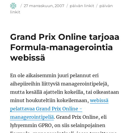
Kirjoittaja
Julkaistu
Kategoriat
Avainsanat
27 marraskuun, 2007
päivän linkit
päivän
linkit
Grand Prix Online tarjoaa
Formula-managerointia
webissä
En ole aikaisemmin juuri pelannut eri
aihepiireihin liittyviä managerointipelejä,
mutta kesällä ajattelin kokeilla, tai oikeastaan
minut houkuteltiin kokeilemaan,
webissä
pelattavaa Grand Prix Online -
managerointipeliä
. Grand Prix Online, eli
lyhyemmin GPRO, on siis selainpojainen