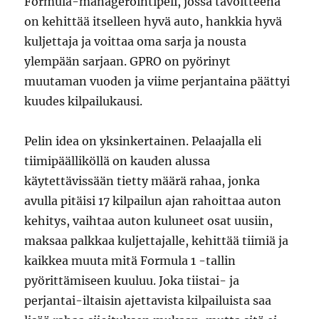
Formula-managerointipeli, jossa tavoitteena
on kehittää itselleen hyvä auto, hankkia hyvä
kuljettaja ja voittaa oma sarja ja nousta
ylempään sarjaan. GPRO on pyörinyt
muutaman vuoden ja viime perjantaina päättyi
kuudes kilpailukausi.
Pelin idea on yksinkertainen. Pelaajalla eli
tiimipäälliköllä on kauden alussa
käytettävissään tietty määrä rahaa, jonka
avulla pitäisi 17 kilpailun ajan rahoittaa auton
kehitys, vaihtaa auton kuluneet osat uusiin,
maksaa palkkaa kuljettajalle, kehittää tiimiä ja
kaikkea muuta mitä Formula 1 -tallin
pyörittämiseen kuuluu. Joka tiistai- ja
perjantai-iltaisin ajettavista kilpailuista saa