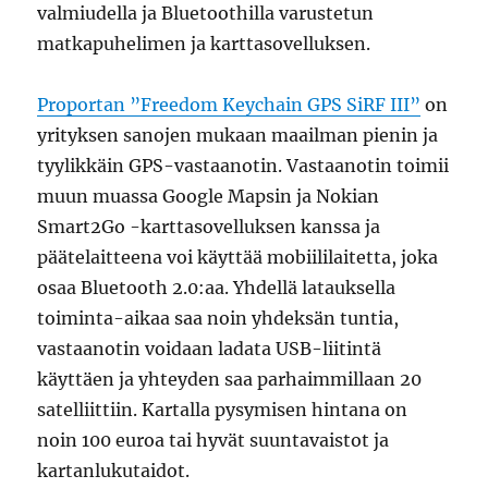
valmiudella ja Bluetoothilla varustetun
matkapuhelimen ja karttasovelluksen.
Proportan ”Freedom Keychain GPS SiRF III”
on
yrityksen sanojen mukaan maailman pienin ja
tyylikkäin GPS-vastaanotin. Vastaanotin toimii
muun muassa Google Mapsin ja Nokian
Smart2Go -karttasovelluksen kanssa ja
päätelaitteena voi käyttää mobiililaitetta, joka
osaa Bluetooth 2.0:aa. Yhdellä latauksella
toiminta-aikaa saa noin yhdeksän tuntia,
vastaanotin voidaan ladata USB-liitintä
käyttäen ja yhteyden saa parhaimmillaan 20
satelliittiin. Kartalla pysymisen hintana on
noin 100 euroa tai hyvät suuntavaistot ja
kartanlukutaidot.