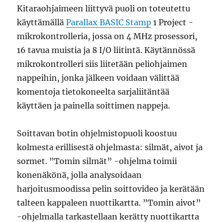
Kitaraohjaimeen liittyvä puoli on toteutettu
käyttämällä
Parallax BASIC Stamp
1 Project -
mikrokontrolleria, jossa on 4 MHz prosessori,
16 tavua muistia ja 8 I/O liitintä. Käytännössä
mikrokontrolleri siis liitetään peliohjaimen
nappeihin, jonka jälkeen voidaan välittää
komentoja tietokoneelta sarjaliitäntää
käyttäen ja painella soittimen nappeja.
Soittavan botin ohjelmistopuoli koostuu
kolmesta erillisestä ohjelmasta: silmät, aivot ja
sormet. ”Tomin silmät” -ohjelma toimii
konenäkönä, jolla analysoidaan
harjoitusmoodissa pelin soittovideo ja kerätään
talteen kappaleen nuottikartta. ”Tomin aivot”
-ohjelmalla tarkastellaan kerätty nuottikartta