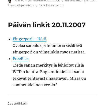
Kirjoittaja
Julkaistu
Kategoriat
Avainsanat
Marko
20 marraskuun, 2007
sekalaiset
gentoo
,
artikkeliin
linux
,
ohjelmistot
Jätä kommentti
X.org
server
ja
Päivän linkit 20.11.2007
näppäimistön
ledit
Fingerpori – HS.fi
Ovelaa sanailua ja huumoria sisältävä
Fingerpori on viimeinkin myös netissä.
FreeRice
Tiedä sanan merkitys ja lahjoitat riisiä
WFP:n kautta. Englanninkieliset sanat
tekevät tehtävästä haastavan. Missä on
suomenkielinen versio?
Jaa artikkeli: