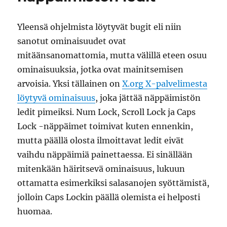
Guitar
Hero
Yleensä ohjelmista löytyvät bugit eli niin
-
sanotut ominaisuudet ovat
botti
mitäänsanomattomia, mutta välillä eteen osuu
ominaisuuksia, jotka ovat mainitsemisen
arvoisia. Yksi tällainen on
X.org X-palvelimesta
löytyvä ominaisuus
, joka jättää näppäimistön
ledit pimeiksi. Num Lock, Scroll Lock ja Caps
Lock -näppäimet toimivat kuten ennenkin,
mutta päällä olosta ilmoittavat ledit eivät
vaihdu näppäimiä painettaessa. Ei sinällään
mitenkään häiritsevä ominaisuus, lukuun
ottamatta esimerkiksi salasanojen syöttämistä,
jolloin Caps Lockin päällä olemista ei helposti
huomaa.