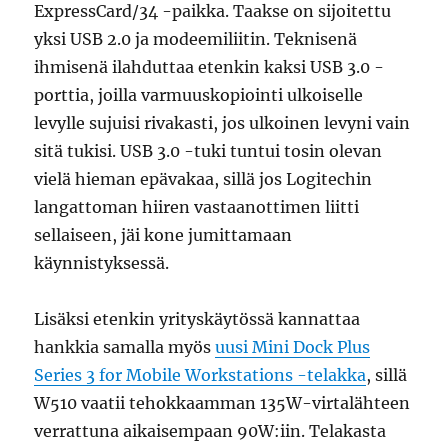
ExpressCard/34 -paikka. Taakse on sijoitettu
yksi USB 2.0 ja modeemiliitin. Teknisenä
ihmisenä ilahduttaa etenkin kaksi USB 3.0 -
porttia, joilla varmuuskopiointi ulkoiselle
levylle sujuisi rivakasti, jos ulkoinen levyni vain
sitä tukisi. USB 3.0 -tuki tuntui tosin olevan
vielä hieman epävakaa, sillä jos Logitechin
langattoman hiiren vastaanottimen liitti
sellaiseen, jäi kone jumittamaan
käynnistyksessä.
Lisäksi etenkin yrityskäytössä kannattaa
hankkia samalla myös
uusi Mini Dock Plus
Series 3 for Mobile Workstations -telakka
, sillä
W510 vaatii tehokkaamman 135W-virtalähteen
verrattuna aikaisempaan 90W:iin. Telakasta