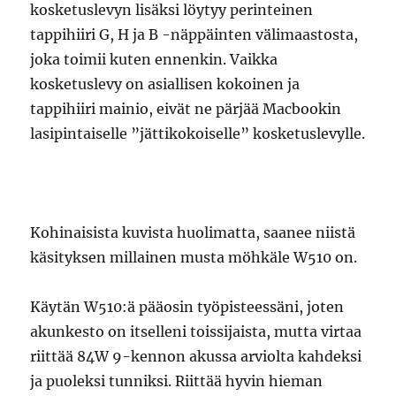
kosketuslevyn lisäksi löytyy perinteinen
tappihiiri G, H ja B -näppäinten välimaastosta,
joka toimii kuten ennenkin. Vaikka
kosketuslevy on asiallisen kokoinen ja
tappihiiri mainio, eivät ne pärjää Macbookin
lasipintaiselle ”jättikokoiselle” kosketuslevylle.
Kohinaisista kuvista huolimatta, saanee niistä
käsityksen millainen musta möhkäle W510 on.
Käytän W510:ä pääosin työpisteessäni, joten
akunkesto on itselleni toissijaista, mutta virtaa
riittää 84W 9-kennon akussa arviolta kahdeksi
ja puoleksi tunniksi. Riittää hyvin hieman