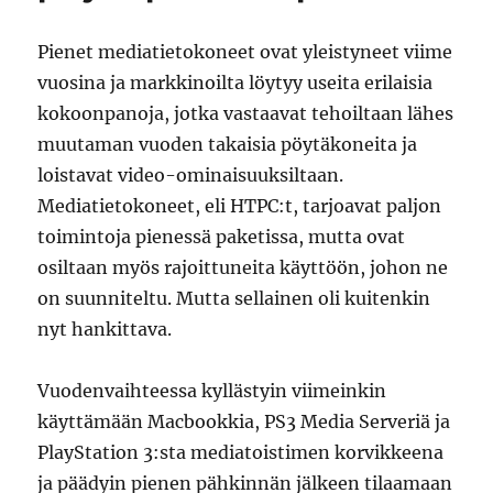
Pienet mediatietokoneet ovat yleistyneet viime
vuosina ja markkinoilta löytyy useita erilaisia
kokoonpanoja, jotka vastaavat tehoiltaan lähes
muutaman vuoden takaisia pöytäkoneita ja
loistavat video-ominaisuuksiltaan.
Mediatietokoneet, eli HTPC:t, tarjoavat paljon
toimintoja pienessä paketissa, mutta ovat
osiltaan myös rajoittuneita käyttöön, johon ne
on suunniteltu. Mutta sellainen oli kuitenkin
nyt hankittava.
Vuodenvaihteessa kyllästyin viimeinkin
käyttämään Macbookkia, PS3 Media Serveriä ja
PlayStation 3:sta mediatoistimen korvikkeena
ja päädyin pienen pähkinnän jälkeen tilaamaan