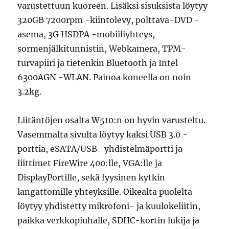
varustettuun kuoreen. Lisäksi sisuksista löytyy
320GB 7200rpm -kiintolevy, polttava-DVD -
asema, 3G HSDPA -mobiiliyhteys,
sormenjälkitunnistin, Webkamera, TPM-
turvapiiri ja tietenkin Bluetooth ja Intel
6300AGN -WLAN. Painoa koneella on noin
3.2kg.
Liitäntöjen osalta W510:n on hyvin varusteltu.
Vasemmalta sivulta löytyy kaksi USB 3.0 -
porttia, eSATA/USB -yhdistelmäportti ja
liittimet FireWire 400:lle, VGA:lle ja
DisplayPortille, sekä fyysinen kytkin
langattomille yhteyksille. Oikealta puolelta
löytyy yhdistetty mikrofoni- ja kuulokeliitin,
paikka verkkopiuhalle, SDHC-kortin lukija ja