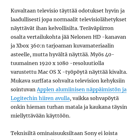
Kuvaltaan televisio täyttää odotukset hyvin ja
laadullisesti jopa normaalit televisiolähetykset
näyttävät ihan kelvollisilta. Teräväpiirron
osalta vertailukohta jää Nelonen HD -kanavan
ja Xbox 360:n tarjoaman kuvamateriaalin
asteelle, mutta hyvältä näyttää. Myös 40-
tuumainen 1920 x 1080 -resoluutiolla
varustettu Mac OS X -työpöytä näyttää kivalta.
Mukava surffata sohvalta television kehyksiin
sointuvan
Applen alumiinisen näppäimistön ja
Logitechin hiiren avulla
, vaikka sohvapöytä
onkin hieman turhan matala ja kaukana täysin
miellyttävään käyttöön.
Teknisiltä ominaisuuksiltaan Sony ei loista