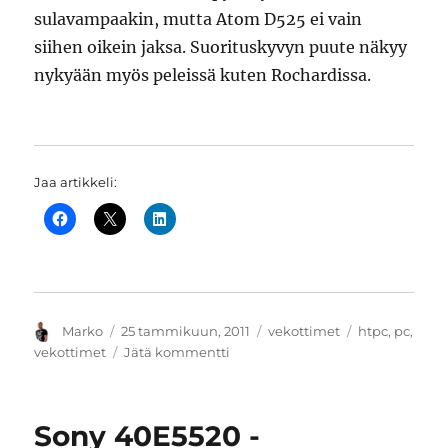
sulavampaakin, mutta Atom D525 ei vain
siihen oikein jaksa. Suorituskyvyn puute näkyy
nykyään myös peleissä kuten Rochardissa.
Jaa artikkeli:
Kirjoittaja
Julkaistu
Kategoriat
Avainsanat
Marko
25 tammikuun, 2011
vekottimet
htpc
,
pc
,
artikkeliin
vekottimet
Jätä kommentti
Asus
S1-
AT5NM10E
Sony 40E5520 -
on