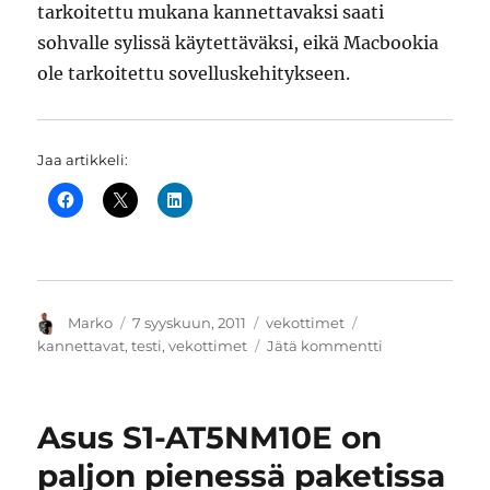
tarkoitettu mukana kannettavaksi saati
sohvalle sylissä käytettäväksi, eikä Macbookia
ole tarkoitettu sovelluskehitykseen.
Jaa artikkeli:
Kirjoittaja
Julkaistu
Kategoriat
Avainsanat
Marko
7 syyskuun, 2011
vekottimet
artikkeliin
kannettavat
,
testi
,
vekottimet
Jätä kommentti
Lenovo
Thinkpad
W510
Asus S1-AT5NM10E on
on
perusvarma
paljon pienessä paketissa
työjuhta