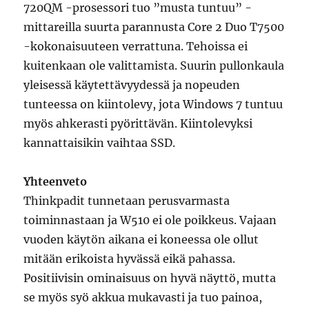
720QM -prosessori tuo ”musta tuntuu” -
mittareilla suurta parannusta Core 2 Duo T7500
-kokonaisuuteen verrattuna. Tehoissa ei
kuitenkaan ole valittamista. Suurin pullonkaula
yleisessä käytettävyydessä ja nopeuden
tunteessa on kiintolevy, jota Windows 7 tuntuu
myös ahkerasti pyörittävän. Kiintolevyksi
kannattaisikin vaihtaa SSD.
Yhteenveto
Thinkpadit tunnetaan perusvarmasta
toiminnastaan ja W510 ei ole poikkeus. Vajaan
vuoden käytön aikana ei koneessa ole ollut
mitään erikoista hyvässä eikä pahassa.
Positiivisin ominaisuus on hyvä näyttö, mutta
se myös syö akkua mukavasti ja tuo painoa,