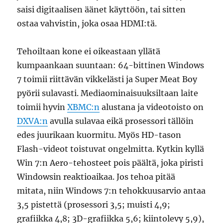
saisi digitaalisen äänet käyttöön, tai sitten
ostaa vahvistin, joka osaa HDMI:tä.
Tehoiltaan kone ei oikeastaan yllätä
kumpaankaan suuntaan: 64-bittinen Windows
7 toimii riittävän vikkelästi ja Super Meat Boy
pyörii sulavasti. Mediaominaisuuksiltaan laite
toimii hyvin
XBMC:n
alustana ja videotoisto on
DXVA:n
avulla sulavaa eikä prosessori tällöin
edes juurikaan kuormitu. Myös HD-tason
Flash-videot toistuvat ongelmitta. Kytkin kyllä
Win 7:n Aero-tehosteet pois päältä, joka piristi
Windowsin reaktioaikaa. Jos tehoa pitää
mitata, niin Windows 7:n tehokkuusarvio antaa
3,5 pistettä (prosessori 3,5; muisti 4,9;
grafiikka 4,8; 3D-grafiikka 5,6; kiintolevy 5,9),