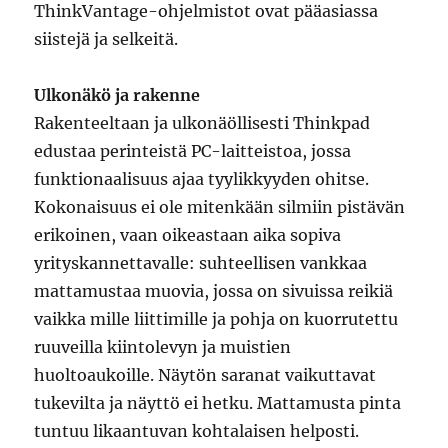
ThinkVantage-ohjelmistot ovat pääasiassa
siistejä ja selkeitä.
Ulkonäkö ja rakenne
Rakenteeltaan ja ulkonäöllisesti Thinkpad
edustaa perinteistä PC-laitteistoa, jossa
funktionaalisuus ajaa tyylikkyyden ohitse.
Kokonaisuus ei ole mitenkään silmiin pistävän
erikoinen, vaan oikeastaan aika sopiva
yrityskannettavalle: suhteellisen vankkaa
mattamustaa muovia, jossa on sivuissa reikiä
vaikka mille liittimille ja pohja on kuorrutettu
ruuveilla kiintolevyn ja muistien
huoltoaukoille. Näytön saranat vaikuttavat
tukevilta ja näyttö ei hetku. Mattamusta pinta
tuntuu likaantuvan kohtalaisen helposti.