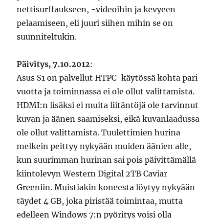
nettisurffaukseen, -videoihin ja kevyeen
pelaamiseen, eli juuri siihen mihin se on
suunniteltukin.
Päivitys, 7.10.2012
:
Asus S1 on palvellut HTPC-käytössä kohta pari
vuotta ja toiminnassa ei ole ollut valittamista.
HDMI:n lisäksi ei muita liitäntöjä ole tarvinnut
kuvan ja äänen saamiseksi, eikä kuvanlaadussa
ole ollut valittamista. Tuulettimien hurina
melkein peittyy nykyään muiden äänien alle,
kun suurimman hurinan sai pois päivittämällä
kiintolevyn Western Digital 2TB Caviar
Greeniin. Muistiakin koneesta löytyy nykyään
täydet 4 GB, joka piristää toimintaa, mutta
edelleen Windows 7:n pyöritys voisi olla