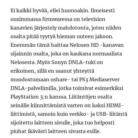
Ei kaikki hyvää, ellei huonoakin. Ilmeisesti
uusimmassa firmwaressa on television
kanavien järjestely mahdotonta, joten niiden
osalta pitää tyytyä hieman uuteen jakoon.
Enemmän tämä haittaa Nelosen HD -kanavan
sijainnin osalta, joka on kaukana normaalista
Nelosesta. Myös Sonyn DNLA-tuki on
erikoinen, sillä en saanut yhteyttä
muodostumaan ushare- tai PS3 Mediaserver
DNLA-palvelimilla, jotka toimivat esimerkiksi
PlayStation 3:n kanssa. Liitäntöjen osalta
seinälle kiinnittämistä varten on kaksi HDMI-
liittimistä, samoin kuin verkko- ja USB-liitäntä
sijoitettu laitteen sivulle, joka tuo helposti
piuhat ikävästi laitteen sivusta esille.