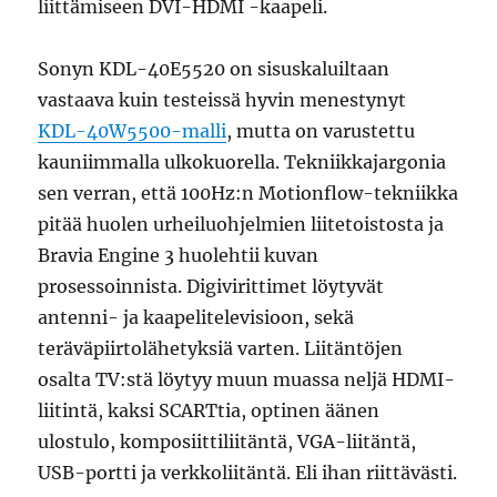
liittämiseen DVI-HDMI -kaapeli.
Sonyn KDL-40E5520 on sisuskaluiltaan
vastaava kuin testeissä hyvin menestynyt
KDL-40W5500-malli
, mutta on varustettu
kauniimmalla ulkokuorella. Tekniikkajargonia
sen verran, että 100Hz:n Motionflow-tekniikka
pitää huolen urheiluohjelmien liitetoistosta ja
Bravia Engine 3 huolehtii kuvan
prosessoinnista. Digivirittimet löytyvät
antenni- ja kaapelitelevisioon, sekä
teräväpiirtolähetyksiä varten. Liitäntöjen
osalta TV:stä löytyy muun muassa neljä HDMI-
liitintä, kaksi SCARTtia, optinen äänen
ulostulo, komposiittiliitäntä, VGA-liitäntä,
USB-portti ja verkkoliitäntä. Eli ihan riittävästi.