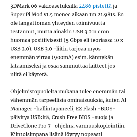
3DMark 06 vakioasetuksilla
2486 pistettä
ja
Super Pi Mod v1.5 menee aikaan 1m 21.981s. En
ole langattoman yhteyden toimivuutta
testannut, mutta ainakin USB 3.0:n eron
huomaa positiivisesti (5 Gbps eli teoriassa 10 x
USB 2.0). USB 3.0 -liitin tarjoaa myös
enemmän virtaa (900mA) esim. kännykän
lataamiseksi ja osaa sammuttaa laitteet jos
niitä ei käytetä.
Ohjelmistopuolelta mukana tulee enemmän tai
vähemmän tarpeellisia ominaisuuksia, kuten AI
Manager -hallintapaneeli, EZ Flash -BIOS-
päivitys USB:ltä, Crash Free BIOS -suoja ja
DriveClone Pro 7 -ohjelma varmuuskopiointiin.
Kiintoisimpana lisänä löytyy nopeasti