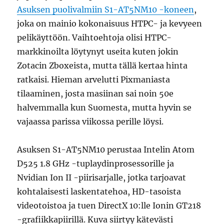
Asuksen puolivalmiin S1-AT5NM10 -koneen
,
joka on mainio kokonaisuus HTPC- ja kevyeen
pelikäyttöön. Vaihtoehtoja olisi HTPC-
markkinoilta löytynyt useita kuten jokin
Zotacin Zboxeista, mutta tällä kertaa hinta
ratkaisi. Hieman arvelutti Pixmaniasta
tilaaminen, josta masiinan sai noin 50e
halvemmalla kun Suomesta, mutta hyvin se
vajaassa parissa viikossa perille löysi.
Asuksen S1-AT5NM10 perustaa Intelin Atom
D525 1.8 GHz -tuplaydinprosessorille ja
Nvidian Ion II -piirisarjalle, jotka tarjoavat
kohtalaisesti laskentatehoa, HD-tasoista
videotoistoa ja tuen DirectX 10:lle Ionin GT218
-grafiikkapiirillä. Kuva siirtyy kätevästi