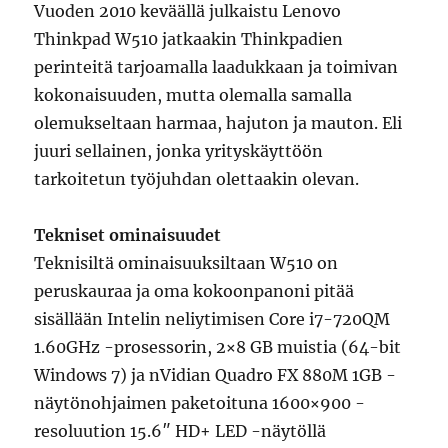
Vuoden 2010 keväällä julkaistu Lenovo
Thinkpad W510 jatkaakin Thinkpadien
perinteitä tarjoamalla laadukkaan ja toimivan
kokonaisuuden, mutta olemalla samalla
olemukseltaan harmaa, hajuton ja mauton. Eli
juuri sellainen, jonka yrityskäyttöön
tarkoitetun työjuhdan olettaakin olevan.
Tekniset ominaisuudet
Teknisiltä ominaisuuksiltaan W510 on
peruskauraa ja oma kokoonpanoni pitää
sisällään Intelin neliytimisen Core i7-720QM
1.60GHz -prosessorin, 2×8 GB muistia (64-bit
Windows 7) ja nVidian Quadro FX 880M 1GB -
näytönohjaimen paketoituna 1600×900 -
resoluution 15.6″ HD+ LED -näytöllä