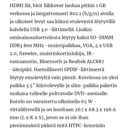
HDMI:llä, bitit liikkuvat lankaa pitkin 1 GB
verkossa ja langattomasti 802.1 (b/g/n) avulla
ja ulkoiset levyt saa kiinni etulevystä löytyvillä
kahdella USB 3.0 -liittimellä. Lisäksi
ominaisuusluettelosta löytyy kaksi SO-DIMM
DDR3 800 MHz -muistipaikkaa, VGA, 4 x USB
2.0, firewire, muistinkortinlukija, IR-
vastaanotin, Bluetooth ja Realtek ALC887
-äänipiiri. Harmillisesti SPDIF-liittimestä
löytyy emolevyltä vain pinnit. Kotelossa on yksi
paikka 3.5″ kiintolevylle ja slim-paikka paketin
mukana tulleelle polttavalle DVD-asemalle.
Kotelo on varustettu ulkoisella 65 W -
virtalähteellä ja on kooltaan 267 x 68.3 x 196.6
mm (L x K x S), joten se ei ole ihan
pienimmästä päästä mitä HTPC-koneisiin