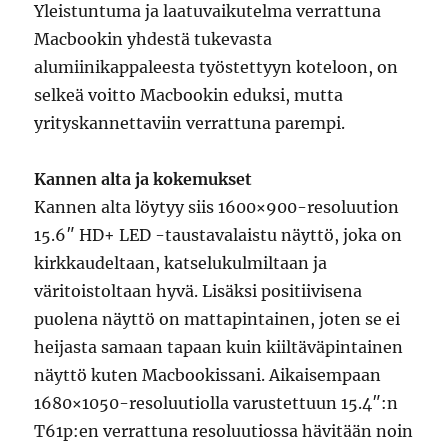
Yleistuntuma ja laatuvaikutelma verrattuna
Macbookin yhdestä tukevasta
alumiinikappaleesta työstettyyn koteloon, on
selkeä voitto Macbookin eduksi, mutta
yrityskannettaviin verrattuna parempi.
Kannen alta ja kokemukset
Kannen alta löytyy siis 1600×900-resoluution
15.6″ HD+ LED -taustavalaistu näyttö, joka on
kirkkaudeltaan, katselukulmiltaan ja
väritoistoltaan hyvä. Lisäksi positiivisena
puolena näyttö on mattapintainen, joten se ei
heijasta samaan tapaan kuin kiiltäväpintainen
näyttö kuten Macbookissani. Aikaisempaan
1680×1050-resoluutiolla varustettuun 15.4″:n
T61p:en verrattuna resoluutiossa hävitään noin