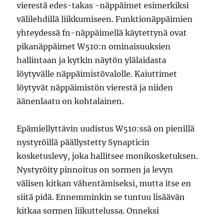
vierestä edes-takas -näppäimet esimerkiksi
välilehdillä liikkumiseen. Funktionäppäimien
yhteydessä fn-näppäimellä käytettynä ovat
pikanäppäimet W510:n ominaisuuksien
hallintaan ja kytkin näytön ylälaidasta
löytyvälle näppäimistövalolle. Kaiuttimet
löytyvät näppäimistön vierestä ja niiden
äänenlaatu on kohtalainen.
Epämiellyttävin uudistus W510:ssä on pienillä
nystyröillä päällystetty Synapticin
kosketuslevy, joka hallitsee monikosketuksen.
Nystyröity pinnoitus on sormen ja levyn
välisen kitkan vähentämiseksi, mutta itse en
siitä pidä. Ennemminkin se tuntuu lisäävän
kitkaa sormen liikuttelussa. Onneksi