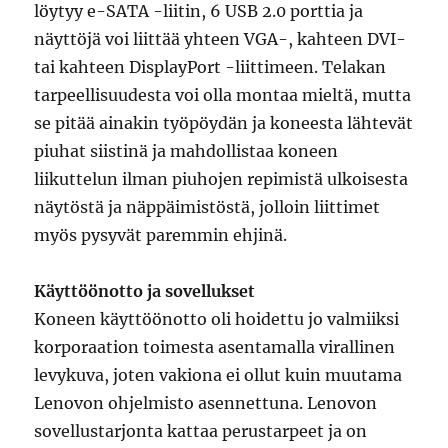
löytyy e-SATA -liitin, 6 USB 2.0 porttia ja
näyttöjä voi liittää yhteen VGA-, kahteen DVI-
tai kahteen DisplayPort -liittimeen. Telakan
tarpeellisuudesta voi olla montaa mieltä, mutta
se pitää ainakin työpöydän ja koneesta lähtevät
piuhat siistinä ja mahdollistaa koneen
liikuttelun ilman piuhojen repimistä ulkoisesta
näytöstä ja näppäimistöstä, jolloin liittimet
myös pysyvät paremmin ehjinä.
Käyttöönotto ja sovellukset
Koneen käyttöönotto oli hoidettu jo valmiiksi
korporaation toimesta asentamalla virallinen
levykuva, joten vakiona ei ollut kuin muutama
Lenovon ohjelmisto asennettuna. Lenovon
sovellustarjonta kattaa perustarpeet ja on