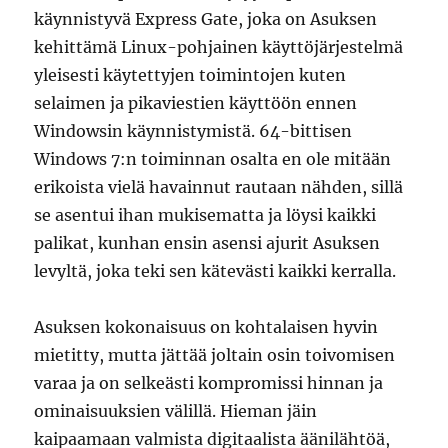
käynnistyvä Express Gate, joka on Asuksen
kehittämä Linux-pohjainen käyttöjärjestelmä
yleisesti käytettyjen toimintojen kuten
selaimen ja pikaviestien käyttöön ennen
Windowsin käynnistymistä. 64-bittisen
Windows 7:n toiminnan osalta en ole mitään
erikoista vielä havainnut rautaan nähden, sillä
se asentui ihan mukisematta ja löysi kaikki
palikat, kunhan ensin asensi ajurit Asuksen
levyltä, joka teki sen kätevästi kaikki kerralla.
Asuksen kokonaisuus on kohtalaisen hyvin
mietitty, mutta jättää joltain osin toivomisen
varaa ja on selkeästi kompromissi hinnan ja
ominaisuuksien välillä. Hieman jäin
kaipaamaan valmista digitaalista äänilähtöä,