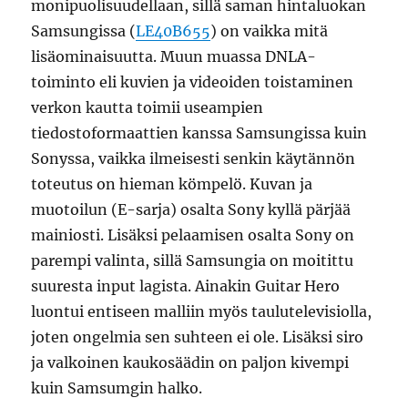
monipuolisuudellaan, sillä saman hintaluokan
Samsungissa (
LE40B655
) on vaikka mitä
lisäominaisuutta. Muun muassa DNLA-
toiminto eli kuvien ja videoiden toistaminen
verkon kautta toimii useampien
tiedostoformaattien kanssa Samsungissa kuin
Sonyssa, vaikka ilmeisesti senkin käytännön
toteutus on hieman kömpelö. Kuvan ja
muotoilun (E-sarja) osalta Sony kyllä pärjää
mainiosti. Lisäksi pelaamisen osalta Sony on
parempi valinta, sillä Samsungia on moitittu
suuresta input lagista. Ainakin Guitar Hero
luontui entiseen malliin myös taulutelevisiolla,
joten ongelmia sen suhteen ei ole. Lisäksi siro
ja valkoinen kaukosäädin on paljon kivempi
kuin Samsumgin halko.