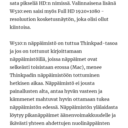
sata pikseliä HD:n nimissä. Valinnaisena lisänä
W510:een saisi myös Full HD 1920×1080 -
resoluution kosketusnäytön, joka olisi ollut
kiintoisa.
W510:n näppäimistö on tuttua Thinkpad-tasoa
ja jos on tottunut kirjoittamaan
näppäimistöillä, joissa näppäimet ovat
selkeästi toisistaan erossa (Mac), menee
Thinkpadin näppäimistöön tottuminen
hetkisen aikaa. Näppäimistö ei jousta
painallusten alta, antaa hyvän vasteen ja
kämmenet mahtuvat hyvin ottamaan tukea
näppäimistön edessä. Näppäimistön ylälaidasta
löytyy pikanäppäimet äänenvoimakkuudelle ja
ikävästi yhteen ahdettujen nuolinäppäinten