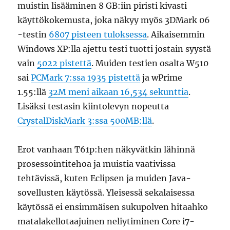
muistin lisääminen 8 GB:iin piristi kivasti
käyttökokemusta, joka näkyy myös 3DMark 06
-testin
6807 pisteen tuloksessa
. Aikaisemmin
Windows XP:lla ajettu testi tuotti jostain syystä
vain
5022 pistettä
. Muiden testien osalta W510
sai
PCMark 7:ssa 1935 pistettä
ja wPrime
1.55:llä
32M meni aikaan 16,534 sekunttia
.
Lisäksi testasin kiintolevyn nopeutta
CrystalDiskMark 3:ssa 500MB:llä
.
Erot vanhaan T61p:hen näkyvätkin lähinnä
prosessointitehoa ja muistia vaativissa
tehtävissä, kuten Eclipsen ja muiden Java-
sovellusten käytössä. Yleisessä sekalaisessa
käytössä ei ensimmäisen sukupolven hitaahko
matalakellotaajuinen neliytiminen Core i7-