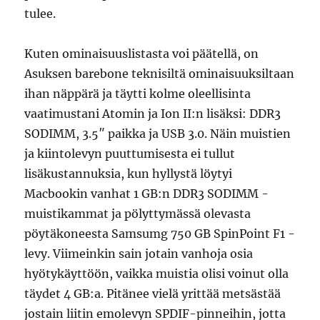
tulee.
Kuten ominaisuuslistasta voi päätellä, on
Asuksen barebone teknisiltä ominaisuuksiltaan
ihan näppärä ja täytti kolme oleellisinta
vaatimustani Atomin ja Ion II:n lisäksi: DDR3
SODIMM, 3.5″ paikka ja USB 3.0. Näin muistien
ja kiintolevyn puuttumisesta ei tullut
lisäkustannuksia, kun hyllystä löytyi
Macbookin vanhat 1 GB:n DDR3 SODIMM -
muistikammat ja pölyttymässä olevasta
pöytäkoneesta Samsumg 750 GB SpinPoint F1 -
levy. Viimeinkin sain jotain vanhoja osia
hyötykäyttöön, vaikka muistia olisi voinut olla
täydet 4 GB:a. Pitänee vielä yrittää metsästää
jostain liitin emolevyn SPDIF-pinneihin, jotta