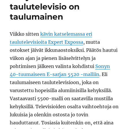
paljon
taulutelevisio on
pienessä
taulumainen
paketissa
Viikko sitten
kävin katselemassa eri
taulutelevisioita Expert Expossa
, mutta
ostokset jäivät ikkunaostoksiksi. Päätös hautui
viikon ajan ja pienen lisäselvittelyn ja
pohtimisen jälkeen valinta kohdistui
Sonyn
40-tuumaiseen E-sarjan 5520 -malliin
. Eli
taulumaiseen taulutelevisioon, joka on
varustettu hopeisilla alumiinisilla kehyksillä.
Vastaavasti 5500-malli on saatavilla mustilla
kehyksillä. Televisioiden osalta vaihtoehtoja on
lukuisia ja olenkin ostosta jo tovin
hauduttanut. Tosiasia kuitenkin on, että aina