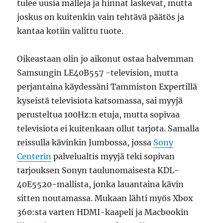
tulee uusia malleja ja hinnat laskevat, mutta
joskus on kuitenkin vain tehtävä päätös ja
kantaa kotiin valittu tuote.
Oikeastaan olin jo aikonut ostaa halvemman
Samsungin LE40B557 -television, mutta
perjantaina käydessäni Tammiston Expertillä
kyseistä televisiota katsomassa, sai myyjä
perusteltua 100Hz:n etuja, mutta sopivaa
televisiota ei kuitenkaan ollut tarjota. Samalla
reissulla kävinkin Jumbossa, jossa
Sony
Centerin
palvelualtis myyjä teki sopivan
tarjouksen Sonyn taulunomaisesta KDL-
40E5520-mallista, jonka lauantaina kävin
sitten noutamassa. Mukaan lähti myös Xbox
360:sta varten HDMI-kaapeli ja Macbookin