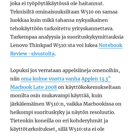
joka ei työpöytäkäytössä ole haitannut.
Teknisiltä ominaisuuksiltaan W510 on samaa
luokkaa kuin mikä tahansa nykyaikainen
tehokäyttöön tarkoitettu yrityskannettava.
Tarkempaa analyysia ja suorituskykymittauksia
Lenovo Thinkpad W510:sta voi lukea
Notebook
Review -sivustolta
.
Lopuksi jos verrataan appelsiineja omenoihin,
niin
oma kolme vuotta vanha
Applen 13.3″
Macbook Late 2008
on käyttökokemukseltaan
monilta osin mukavampi käyttää, kuin
järkälemäinen W510:n, vaikka Macbookissa on
heikompi suorituskyky ja näytön resoluutio.
Tietenkin koneilla on eri kohderyhmät ja
käyttötarkoitukset, sillä W510:sta ei ole