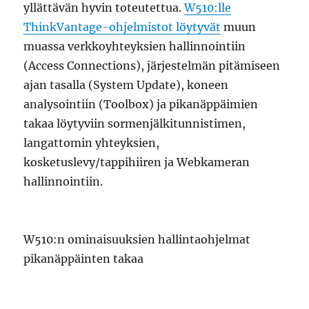
yllättävän hyvin toteutettua.
W510:lle
ThinkVantage-ohjelmistot löytyvät
muun
muassa verkkoyhteyksien hallinnointiin
(Access Connections), järjestelmän pitämiseen
ajan tasalla (System Update), koneen
analysointiin (Toolbox) ja pikanäppäimien
takaa löytyviin sormenjälkitunnistimen,
langattomin yhteyksien,
kosketuslevy/tappihiiren ja Webkameran
hallinnointiin.
W510:n ominaisuuksien hallintaohjelmat
pikanäppäinten takaa