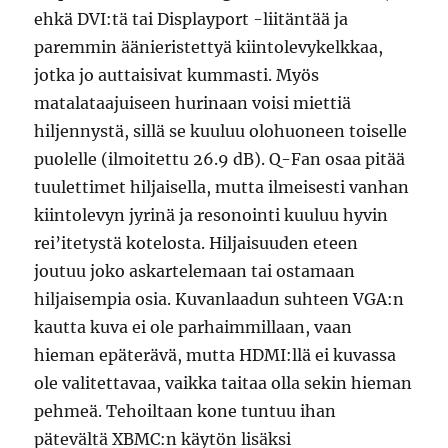
ehkä DVI:tä tai Displayport -liitäntää ja
paremmin äänieristettyä kiintolevykelkkaa,
jotka jo auttaisivat kummasti. Myös
matalataajuiseen hurinaan voisi miettiä
hiljennystä, sillä se kuuluu olohuoneen toiselle
puolelle (ilmoitettu 26.9 dB). Q-Fan osaa pitää
tuulettimet hiljaisella, mutta ilmeisesti vanhan
kiintolevyn jyrinä ja resonointi kuuluu hyvin
rei’itetystä kotelosta. Hiljaisuuden eteen
joutuu joko askartelemaan tai ostamaan
hiljaisempia osia. Kuvanlaadun suhteen VGA:n
kautta kuva ei ole parhaimmillaan, vaan
hieman epäterävä, mutta HDMI:llä ei kuvassa
ole valitettavaa, vaikka taitaa olla sekin hieman
pehmeä. Tehoiltaan kone tuntuu ihan
pätevältä XBMC:n käytön lisäksi