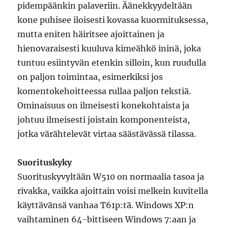
pidempäänkin palaveriin. Äänekkyydeltään
kone puhisee iloisesti kovassa kuormituksessa,
mutta eniten häiritsee ajoittainen ja
hienovaraisesti kuuluva kimeähkö ininä, joka
tuntuu esiintyvän etenkin silloin, kun ruudulla
on paljon toimintaa, esimerkiksi jos
komentokehoitteessa rullaa paljon tekstiä.
Ominaisuus on ilmeisesti konekohtaista ja
johtuu ilmeisesti joistain komponenteista,
jotka värähtelevät virtaa säästävässä tilassa.
Suorituskyky
Suorituskyvyltään W510 on normaalia tasoa ja
rivakka, vaikka ajoittain voisi melkein kuvitella
käyttävänsä vanhaa T61p:tä. Windows XP:n
vaihtaminen 64-bittiseen Windows 7:aan ja