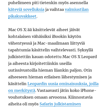
puhelimeen piti tietenkin myös asennella
käteviä sovelluksia
ja vaihtaa
valmiustilan
pikakuvakkeet
.
Mac OS X:ää käsittelevät aiheet jäivät
kohtalaisen vähäisiksi iBookin käytön
vähentyessä ja Mac-maailmaan liittyviä
tapahtumia käsittelin vaihtelevasti. Syksyllä
julkistettiin kauan odotettu Mac OS X Leopard
ja aiheesta kirjoitettiinkin useilla
uutissivustoilla hieman liiankin paljon. Otin
aiheeseen hieman erilaisen lähestymisen ja
käsittelin
Leopardin uusia ominaisuuksia, joilla
on merkitystä
. Vastaavasti jätin koko iPhone-
vouhotuksen omaan arvoonsa. Kiinnostavia
aiheita oli myös
Safarin julkistaminen