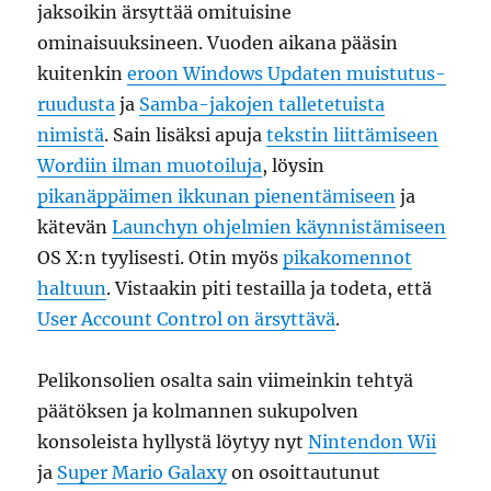
jaksoikin ärsyttää omituisine
ominaisuuksineen. Vuoden aikana pääsin
kuitenkin
eroon Windows Updaten muistutus-
ruudusta
ja
Samba-jakojen talletetuista
nimistä
. Sain lisäksi apuja
tekstin liittämiseen
Wordiin ilman muotoiluja
, löysin
pikanäppäimen ikkunan pienentämiseen
ja
kätevän
Launchyn ohjelmien käynnistämiseen
OS X:n tyylisesti. Otin myös
pikakomennot
haltuun
. Vistaakin piti testailla ja todeta, että
User Account Control on ärsyttävä
.
Pelikonsolien osalta sain viimeinkin tehtyä
päätöksen ja kolmannen sukupolven
konsoleista hyllystä löytyy nyt
Nintendon Wii
ja
Super Mario Galaxy
on osoittautunut