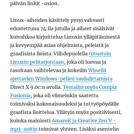
päivän linkit -osion.
Linux-aiheiden käsittely pysyi vahvasti
edustettuna 74:lla jutulla ja aiheet sisälsivät
kuivahkoa kirjoittelua Linuxin ylläpitämisestä
ja kevyempää asiaa ohjelmista, peleistä ja
graafisista iloista. Viihdepuolella
tutustuin
Linuxin pelitarjontaan
, joka oli luovaa ja
tasoltaan vaihtelevaa ja kokeilin
Winellä
ajettavien Windows-pelien vauhdittamista
Direct X 9.0c:n avulla.
Testailin myös Compiz
Fusionia
, joka oli viimeinkin saatettu
toimivaksi kokonaisuudeksi ja toi työpöydälle
graafista iloittelua. Yllätyin myös positiivisesti,
kuinka mainiosti
AmaroK ja Creative Zen V -
mp3-soitin
toimivat yhteen. Lisäksi asentelin