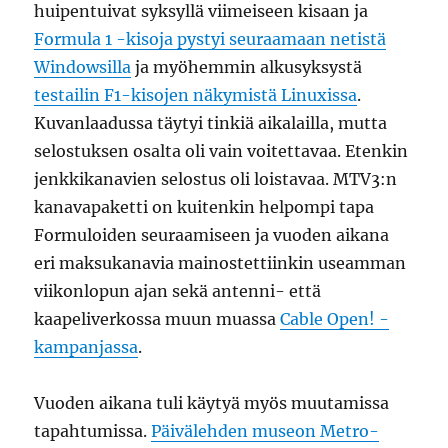
huipentuivat syksyllä viimeiseen kisaan ja
Formula 1 -kisoja pystyi seuraamaan netistä
Windowsilla
ja myöhemmin alkusyksystä
testailin F1-kisojen näkymistä Linuxissa
.
Kuvanlaadussa täytyi tinkiä aikalailla, mutta
selostuksen osalta oli vain voitettavaa. Etenkin
jenkkikanavien selostus oli loistavaa. MTV3:n
kanavapaketti on kuitenkin helpompi tapa
Formuloiden seuraamiseen ja vuoden aikana
eri maksukanavia mainostettiinkin useamman
viikonlopun ajan sekä antenni- että
kaapeliverkossa muun muassa
Cable Open! -
kampanjassa
.
Vuoden aikana tuli käytyä myös muutamissa
tapahtumissa.
Päivälehden museon Metro-