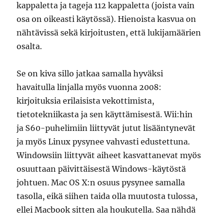
kappaletta ja tageja 112 kappaletta (joista vain
osa on oikeasti käytössä). Hienoista kasvua on
nähtävissä sekä kirjoitusten, että lukijamäärien
osalta.
Se on kiva sillo jatkaa samalla hyväksi
havaitulla linjalla myös vuonna 2008:
kirjoituksia erilaisista vekottimista,
tietotekniikasta ja sen käyttämisestä. Wii:hin
ja S60-puhelimiin liittyvät jutut lisääntynevät
ja myös Linux pysynee vahvasti edustettuna.
Windowsiin liittyvät aiheet kasvattanevat myös
osuuttaan päivittäisestä Windows-käytöstä
johtuen. Mac OS X:n osuus pysynee samalla
tasolla, eikä siihen taida olla muutosta tulossa,
ellei Macbook sitten ala houkutella. Saa nähdä