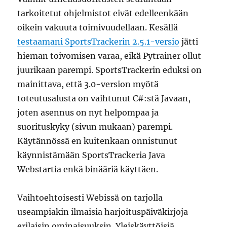
tarkoitetut ohjelmistot eivät edelleenkään
oikein vakuuta toimivuudellaan. Kesällä
testaamani SportsTrackerin 2.5.1-versio
jätti
hieman toivomisen varaa, eikä Pytrainer ollut
juurikaan parempi. SportsTrackerin eduksi on
mainittava, että 3.0-version myötä
toteutusalusta on vaihtunut C#:stä Javaan,
joten asennus on nyt helpompaa ja
suorituskyky (sivun mukaan) parempi.
Käytännössä en kuitenkaan onnistunut
käynnistämään SportsTrackeria Java
Webstartia enkä binääriä käyttäen.
Vaihtoehtoisesti Webissä on tarjolla
useampiakin ilmaisia harjoituspäiväkirjoja
erilaisin ominaisuuksin. Yleiskäyttöisiä