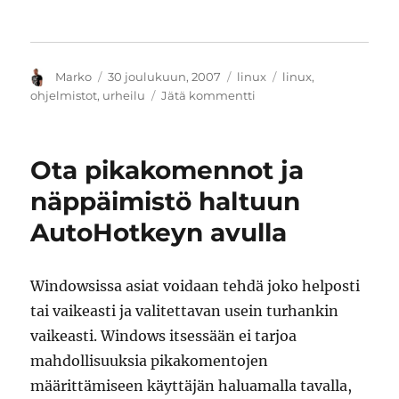
Kirjoittaja
Julkaistu
Kategoriat
Avainsanat
Marko
30 joulukuun, 2007
linux
linux
,
artikkeliin
ohjelmistot
,
urheilu
Jätä kommentti
Urheilusuoritusten
seurantatyökalut:
Pytrainer
Ota pikakomennot ja
näppäimistö haltuun
AutoHotkeyn avulla
Windowsissa asiat voidaan tehdä joko helposti
tai vaikeasti ja valitettavan usein turhankin
vaikeasti. Windows itsessään ei tarjoa
mahdollisuuksia pikakomentojen
määrittämiseen käyttäjän haluamalla tavalla,