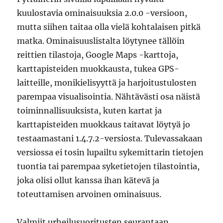
kuulostavia ominaisuuksia 2.0.0 -versioon,
mutta siihen taitaa olla vielä kohtalaisen pitkä
matka. Ominaisuuslistalta löytynee tällöin
reittien tilastoja, Google Maps -karttoja,
karttapisteiden muokkausta, tukea GPS-
laitteille, monikielisyyttä ja harjoitustulosten
parempaa visualisointia. Nähtävästi osa näistä
toiminnallisuuksista, kuten kartat ja
karttapisteiden muokkaus taitavat löytyä jo
testaamastani 1.4.7.2-versiosta. Tulevassakaan
versiossa ei tosin lupailtu sykemittarin tietojen
tuontia tai parempaa syketietojen tilastointia,
joka olisi ollut kanssa ihan kätevä ja
toteuttamisen arvoinen ominaisuus.
Valmiit urheilusuoritusten seurantaan