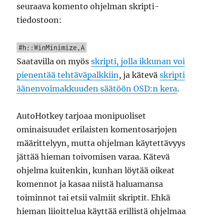
seuraava komento ohjelman skripti-
tiedostoon:
#h::WinMinimize,A
Saatavilla on myös
skripti, jolla ikkunan voi
pienentää tehtäväpalkkiin
, ja kätevä
skripti
äänenvoimakkuuden säätöön OSD:n kera
.
AutoHotkey tarjoaa monipuoliset
ominaisuudet erilaisten komentosarjojen
määrittelyyn, mutta ohjelman käytettävyys
jättää hieman toivomisen varaa. Kätevä
ohjelma kuitenkin, kunhan löytää oikeat
komennot ja kasaa niistä haluamansa
toiminnot tai etsii valmiit skriptit. Ehkä
hieman liioittelua käyttää erillistä ohjelmaa