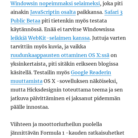
Windowsin nopeimmaksi selaimeksi
, joka piti
ainakin
JavaScriptin osalta
paikkansa.
Safari 3
Public Betaa
piti tietenkin myös testata
käytännössä. Enää ei tarvitse Windowsissa
leikkiä WebKit-selaimen kanssa
. Juttuja varten
tarvittiin myös kuvia, ja vaikka
ruudunkaappausten ottaminen OS X:ssä
on
yksinkertaista, piti sitäkin erikseen blogissa
käsitellä. Testailin myös
Google Readerin
muuttamista
OS X -sovelluksen näköiseksi,
mutta Hicksdesignin toteuttama teema ja sen
jatkuva päivittäminen ei jaksanut pidemmän
päälle innostaa.
Viihteen ja moottoriurheilun puolella
jännittävän Formula 1 -kauden ratkaisuhetket