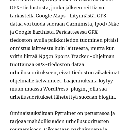
GPX-tiedostosta, jonka jälkeen reittiä voi
tarkastella Google Maps -liitynnästä. GPS-
dataa voi tuoda suoraan Garminista, Ipod+Nike
ja Google Earthista. Periaatteessa GPX-
tiedoston avulla paikkatiedon tuominen pitäisi
onnistua laitteesta kuin laitteesta, mutta kun
yritin liittää N95:n Sports Tracker -ohjelman
tuottamaa GPX-tiedoston dataa
urheilusuoritukseen, eivät tiedoston aikaleimat
ohjelmalle kelvanneet. Laajennuksina löytyy
muun muassa WordPress-plugin, jolla saa
urheilusuoritukset lähetettyä suoraan blogiin.
Ominaisuuksiltaan Pytrainer on perustasoa ja
tarjoaa mahdollisuuden urheilusuoritusten
seuraamiseen. Oikeastaan parhaimpana ja