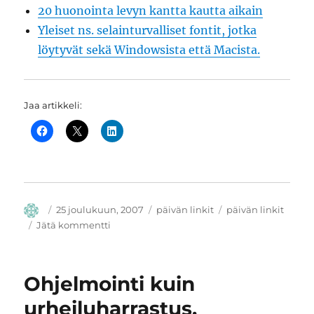
20 huonointa levyn kantta kautta aikain
avulla
Yleiset ns. selainturvalliset fontit, jotka
löytyvät sekä Windowsista että Macista.
Jaa artikkeli:
Kirjoittaja
Julkaistu
Kategoriat
Avainsanat
25 joulukuun, 2007
päivän linkit
päivän linkit
artikkeliin
Jätä kommentti
Päivän
linkit
25.12.2007
Ohjelmointi kuin
urheiluharrastus,