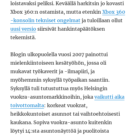
loistavaksi peliksi. Keväällä harkitsin jo kovasti
Xbox 360:n ostamista, mutta etenkin
Xbox 360
-konsolin tekniset ongelmat
ja tuloillaan ollut
uusi versio
siirsivät hankintapäätöksen
tekemistä.
Blogin ulkopuolella vuosi 2007 painottui
mielenkiintoiseen kesätyöhön, jossa oli
mukavat työkaverit ja -ilmapiiri, ja
myöhemmin syksyllä työpaikan saantiin.
Syksyllä tuli tutustuttua myös Helsingin
vuokra-asuntomarkkinoihin, joka
vaikutti aika
toivottomalta
: korkeat vuokrat,
heikkokuntoiset asunnot tai vaihtoehtoisesti
kaukana. Sopiva vuokra-asunto kuitenkin
löytyi 14:sta asuntonäyttöä ja puolitoista