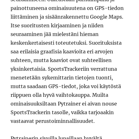
painottuneena ominaisuutena on GPS-tiedon
liittäminen ja sisäänrakennettu Google Maps.
Itse suoritusten kirjaaminen ja niiden
seuraaminen jää mielestäni hieman
keskenkertaisesti toteutetuksi. Suorituksista
saa erilaisia graafisia kaavioita eri arvojen
suhteen, mutta kaaviot ovat suhteellisen
yksinkertaisia. SportsTrackeriin verrattuna
menetetään sykemittarin tietojen tuonti,
mutta saadaan GPS-tiedot, joka voi käytöstä
riippuen olla hyvä vaihtokauppa. Muilta
ominaisuuksiltaan Pytrainer ei aivan nouse
SportsTrackerin tasolle, vaikka tarjoaakin
vastaavat perustoiminnallisuudet.
Pytrainerin sivuilla lupaillaan hyvältä