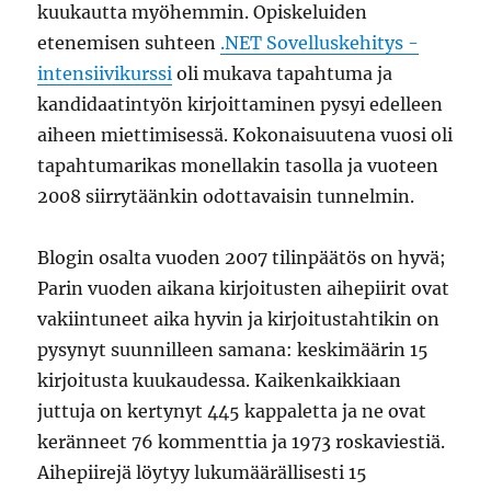
kuukautta myöhemmin. Opiskeluiden
etenemisen suhteen
.NET Sovelluskehitys -
intensiivikurssi
oli mukava tapahtuma ja
kandidaatintyön kirjoittaminen pysyi edelleen
aiheen miettimisessä. Kokonaisuutena vuosi oli
tapahtumarikas monellakin tasolla ja vuoteen
2008 siirrytäänkin odottavaisin tunnelmin.
Blogin osalta vuoden 2007 tilinpäätös on hyvä;
Parin vuoden aikana kirjoitusten aihepiirit ovat
vakiintuneet aika hyvin ja kirjoitustahtikin on
pysynyt suunnilleen samana: keskimäärin 15
kirjoitusta kuukaudessa. Kaikenkaikkiaan
juttuja on kertynyt 445 kappaletta ja ne ovat
keränneet 76 kommenttia ja 1973 roskaviestiä.
Aihepiirejä löytyy lukumäärällisesti 15