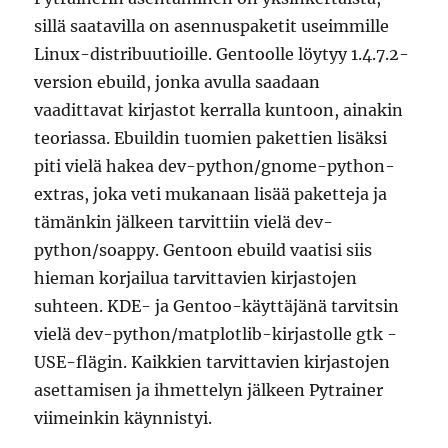
sillä saatavilla on asennuspaketit useimmille
Linux-distribuutioille. Gentoolle löytyy 1.4.7.2-
version ebuild, jonka avulla saadaan
vaadittavat kirjastot kerralla kuntoon, ainakin
teoriassa. Ebuildin tuomien pakettien lisäksi
piti vielä hakea dev-python/gnome-python-
extras, joka veti mukanaan lisää paketteja ja
tämänkin jälkeen tarvittiin vielä dev-
python/soappy. Gentoon ebuild vaatisi siis
hieman korjailua tarvittavien kirjastojen
suhteen. KDE- ja Gentoo-käyttäjänä tarvitsin
vielä dev-python/matplotlib-kirjastolle gtk -
USE-flägin. Kaikkien tarvittavien kirjastojen
asettamisen ja ihmettelyn jälkeen Pytrainer
viimeinkin käynnistyi.