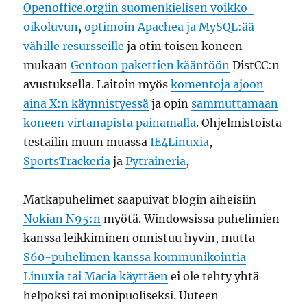
Openoffice.orgiin suomenkielisen voikko-
oikoluvun
,
optimoin Apachea ja MySQL:ää
vähille resursseille
ja otin toisen koneen
mukaan
Gentoon pakettien kääntöön
DistCC:n
avustuksella. Laitoin myös
komentoja ajoon
aina X:n käynnistyessä
ja opin
sammuttamaan
koneen virtanapista painamalla
. Ohjelmistoista
testailin muun muassa
IE4Linuxia
,
SportsTrackeria
ja
Pytraineria
,
Matkapuhelimet saapuivat blogin aiheisiin
Nokian N95:n
myötä. Windowsissa puhelimien
kanssa leikkiminen onnistuu hyvin, mutta
S60-puhelimen kanssa kommunikointia
Linuxia tai Macia käyttäen
ei ole tehty yhtä
helpoksi tai monipuoliseksi. Uuteen