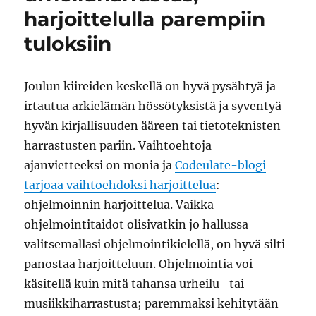
harjoittelulla parempiin
tuloksiin
Joulun kiireiden keskellä on hyvä pysähtyä ja
irtautua arkielämän hössötyksistä ja syventyä
hyvän kirjallisuuden ääreen tai tietoteknisten
harrastusten pariin. Vaihtoehtoja
ajanvietteeksi on monia ja
Codeulate-blogi
tarjoaa vaihtoehdoksi harjoittelua
:
ohjelmoinnin harjoittelua. Vaikka
ohjelmointitaidot olisivatkin jo hallussa
valitsemallasi ohjelmointikielellä, on hyvä silti
panostaa harjoitteluun. Ohjelmointia voi
käsitellä kuin mitä tahansa urheilu- tai
musiikkiharrastusta; paremmaksi kehitytään