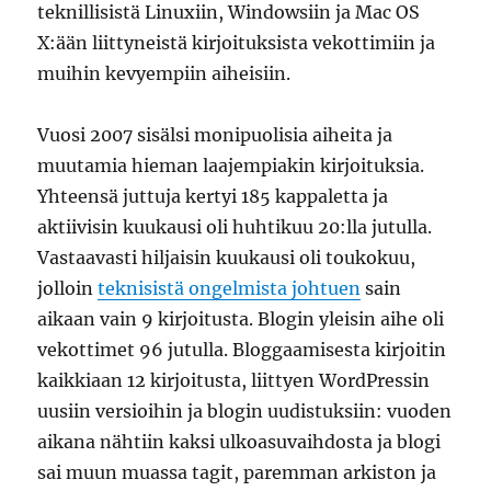
teknillisistä Linuxiin, Windowsiin ja Mac OS
X:ään liittyneistä kirjoituksista vekottimiin ja
muihin kevyempiin aiheisiin.
Vuosi 2007 sisälsi monipuolisia aiheita ja
muutamia hieman laajempiakin kirjoituksia.
Yhteensä juttuja kertyi 185 kappaletta ja
aktiivisin kuukausi oli huhtikuu 20:lla jutulla.
Vastaavasti hiljaisin kuukausi oli toukokuu,
jolloin
teknisistä ongelmista johtuen
sain
aikaan vain 9 kirjoitusta. Blogin yleisin aihe oli
vekottimet 96 jutulla. Bloggaamisesta kirjoitin
kaikkiaan 12 kirjoitusta, liittyen WordPressin
uusiin versioihin ja blogin uudistuksiin: vuoden
aikana nähtiin kaksi ulkoasuvaihdosta ja blogi
sai muun muassa tagit, paremman arkiston ja