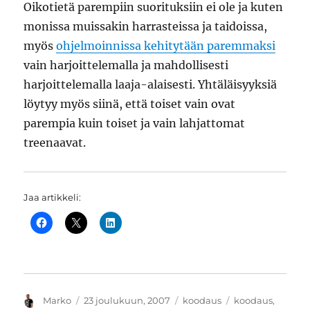
Oikotietä parempiin suorituksiin ei ole ja kuten
monissa muissakin harrasteissa ja taidoissa,
myös
ohjelmoinnissa kehitytään paremmaksi
vain harjoittelemalla ja mahdollisesti
harjoittelemalla laaja-alaisesti. Yhtäläisyyksiä
löytyy myös siinä, että toiset vain ovat
parempia kuin toiset ja vain lahjattomat
treenaavat.
Jaa artikkeli:
Kirjoittaja
Julkaistu
Kategoriat
Avainsanat
Marko
23 joulukuun, 2007
koodaus
koodaus
,