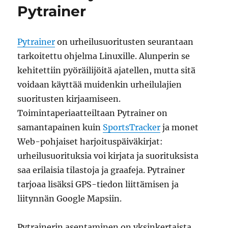
Pytrainer
sillo
-
kirjoituksiin
Pytrainer
on urheilusuoritusten seurantaan
tarkoitettu ohjelma Linuxille. Alunperin se
kehitettiin pyöräilijöitä ajatellen, mutta sitä
voidaan käyttää muidenkin urheilulajien
suoritusten kirjaamiseen.
Toimintaperiaatteiltaan Pytrainer on
samantapainen kuin
SportsTracker
ja monet
Web-pohjaiset harjoituspäiväkirjat:
urheilusuorituksia voi kirjata ja suorituksista
saa erilaisia tilastoja ja graafeja. Pytrainer
tarjoaa lisäksi GPS-tiedon liittämisen ja
liitynnän Google Mapsiin.
Pytrainerin asentaminen on yksinkertaista,