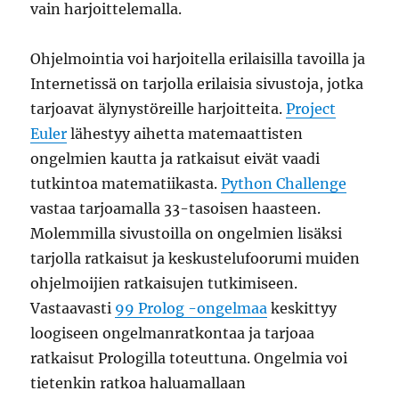
vain harjoittelemalla.
Ohjelmointia voi harjoitella erilaisilla tavoilla ja
Internetissä on tarjolla erilaisia sivustoja, jotka
tarjoavat älynystöreille harjoitteita.
Project
Euler
lähestyy aihetta matemaattisten
ongelmien kautta ja ratkaisut eivät vaadi
tutkintoa matematiikasta.
Python Challenge
vastaa tarjoamalla 33-tasoisen haasteen.
Molemmilla sivustoilla on ongelmien lisäksi
tarjolla ratkaisut ja keskustelufoorumi muiden
ohjelmoijien ratkaisujen tutkimiseen.
Vastaavasti
99 Prolog -ongelmaa
keskittyy
loogiseen ongelmanratkontaa ja tarjoaa
ratkaisut Prologilla toteuttuna. Ongelmia voi
tietenkin ratkoa haluamallaan