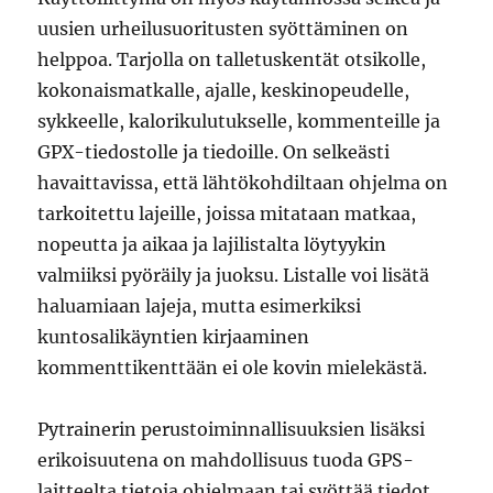
uusien urheilusuoritusten syöttäminen on
helppoa. Tarjolla on talletuskentät otsikolle,
kokonaismatkalle, ajalle, keskinopeudelle,
sykkeelle, kalorikulutukselle, kommenteille ja
GPX-tiedostolle ja tiedoille. On selkeästi
havaittavissa, että lähtökohdiltaan ohjelma on
tarkoitettu lajeille, joissa mitataan matkaa,
nopeutta ja aikaa ja lajilistalta löytyykin
valmiiksi pyöräily ja juoksu. Listalle voi lisätä
haluamiaan lajeja, mutta esimerkiksi
kuntosalikäyntien kirjaaminen
kommenttikenttään ei ole kovin mielekästä.
Pytrainerin perustoiminnallisuuksien lisäksi
erikoisuutena on mahdollisuus tuoda GPS-
laitteelta tietoja ohjelmaan tai syöttää tiedot