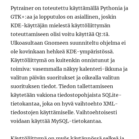
Pytrainer on toteutettu käyttämällä Pythonia ja
GTK+:aa ja lopputulos on asiallinen, joskin
KDE-käyttäjän mielestä käyttöliittymän
toteuttamiseen olisi voitu käyttää Qt:tä.
Ulkoasultaan Gnomeen suunniteltu ohjelma ei
ole kovinkaan hehkeä KDE-ympäristössä.
Käyttöliittymä on kuitenkin onnistunut ja
toimiva: vasemmalla näkyy kalenteri-ikkuna ja
valitun päivän suoritukset ja oikealla valitun
suorituksen tiedot. Tiedon tallettamiseen
käytetään vakiona tiedostopohjaista SQLite-
tietokantaa, joka on hyvä vaihtoehto XML-
tiedostojen käyttämiselle. Vaihtoehtoisesti
voidaan käyttää MySQL-tietokantaa.
Käyttöliittymä on myös käytännössä selkeä ja