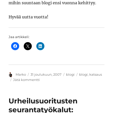
mihin suuntaan blogi ensi vuonna kehittyy.
Hyvää uutta vuotta!
Jaa artikkeli:
Kirjoittaja
Julkaistu
Kategoriat
Avainsanat
Marko
31 joulukuun, 2007
blogi
blogi
,
katsaus
artikkeliin
Jätä kommentti
Katsaus
vuoden
2007
Urheilusuoritusten
Se
on
seurantatyökalut:
kiva