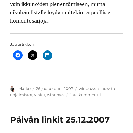
vain ikkunoiden pienentämiseen, mutta
eiköhän listalle löydy muitakin tarpeellisia
komentosarjoja.
Jaa artikkeli:
Kirjoittaja
Julkaistu
Kategoriat
Avainsanat
Marko
26 joulukuun, 2007
windows
how-to
,
artikkeliin
ohjelmistot
,
vinkit
,
windows
Jätä kommentti
Ota
pikakomennot
ja
Päivän linkit 25.12.2007
näppäimistö
haltuun
AutoHotkeyn