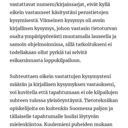
vastattavat numero/kirjainsarjat, eivät kyllä
oikein vastanneet käsitystäni perustietojen
kysymisestä. Viimeinen kysymys oli avoin
kirjallinen kysymys, johon vastasin tietoturvan
osalta ympäripyöreästi muutamalla lauseella ja
samoin ohjelmoinnissa, sillä tarkoitukseni ei
todellakaan ollut pyrkiä tai selvitä
esikarsinnasta loppukilpailuun.
Suhteuttaen oikein vastattujen kysymysteni
määrän ja kirjallisen kysymyksen vastaukseni,
voi kuvitella että tapahtumaan ei ole kilpailujen
suhteen tulossa yleisöryntäystä. Tietotekniikan
opiskelijoita on kuitenkin Suomessa paljon ja
tällaiselle tapahtumalle luulisi löytyvän
mielenkiintoa. Kuulemieni puheiden mukaan