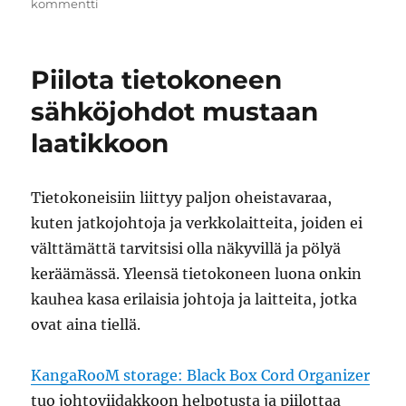
artikkeliin
kommentti
Nielsenin
kirjoituksia
Webin
Piilota tietokoneen
käytettävyydestä
sähköjohdot mustaan
laatikkoon
Tietokoneisiin liittyy paljon oheistavaraa,
kuten jatkojohtoja ja verkkolaitteita, joiden ei
välttämättä tarvitsisi olla näkyvillä ja pölyä
keräämässä. Yleensä tietokoneen luona onkin
kauhea kasa erilaisia johtoja ja laitteita, jotka
ovat aina tiellä.
KangaRooM storage: Black Box Cord Organizer
tuo johtoviidakkoon helpotusta ja piilottaa