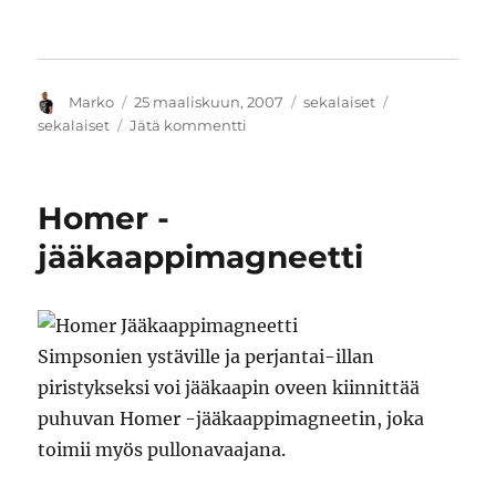
Kirjoittaja
Julkaistu
Kategoriat
Avainsanat
Marko
25 maaliskuun, 2007
sekalaiset
artikkeliin
sekalaiset
Jätä kommentti
Vietä
päivä
ilman
Homer -
tietokonetta
meni
jääkaappimagneetti
jo
Simpsonien ystäville ja perjantai-illan
piristykseksi voi jääkaapin oveen kiinnittää
puhuvan Homer -jääkaappimagneetin, joka
toimii myös pullonavaajana.