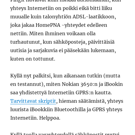
yhteys Internetiin on poikki eikä bitti liiku
muualle kuin talonyhtiön ADSL-laatikkoon,
joka jakaa HomePNA -yhteydet edelleen
nettiin. Miten ihminen voikaan olla
turhautunut, kun sähköposteja, päivittäisiä
uutisia ja sarjakuvia ei pääsekään lukemaan,
kuten on tottunut.
Kyllä nyt palkitsi, kun aikanaan tutkin (mutta
en testannut), miten Nokian 3650:n ja iBookin
saa yhdistettyä Internetiin GPRS:n kautta.
Tarvittavat skriptit
, hieman säätämistä, yhteys
luurista iBookkiin Bluetoothilla ja GPRS yhteys
Internetiin. Helppoa.
Kyllä tuolla varayhteydellä sähköpostit pystyi