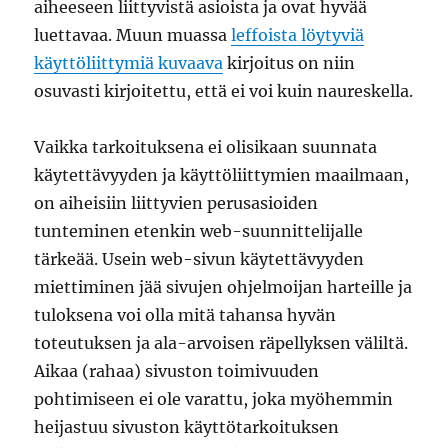
aiheeseen liittyvistä asioista ja ovat hyvää
luettavaa. Muun muassa
leffoista löytyviä
käyttöliittymiä kuvaava
kirjoitus on niin
osuvasti kirjoitettu, että ei voi kuin naureskella.
Vaikka tarkoituksena ei olisikaan suunnata
käytettävyyden ja käyttöliittymien maailmaan,
on aiheisiin liittyvien perusasioiden
tunteminen etenkin web-suunnittelijalle
tärkeää. Usein web-sivun käytettävyyden
miettiminen jää sivujen ohjelmoijan harteille ja
tuloksena voi olla mitä tahansa hyvän
toteutuksen ja ala-arvoisen räpellyksen väliltä.
Aikaa (rahaa) sivuston toimivuuden
pohtimiseen ei ole varattu, joka myöhemmin
heijastuu sivuston käyttötarkoituksen