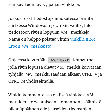
sen käyttöön löytyy paljon vinkkejä.
Joskus tekstitiedostoja muokatessa ja niitä
siirtäessä Windowsin ja Unixin välillä, tulee
tiedostoon rivien loppuun ^M -merkkejä.
Nämä on helppo poistaa Vimin
vinkillä #26:
Eroon ^M -merkeistä
.
Ohjeessa käytetään
-komentoa,
:%s/^M$//g
jolla rivin lopussa olevat ^M -merkit korvataan
tyhjällä. ^M -merkki saadaan aikaan CTRL-V ja
CTRL-M yhdistelmällä.
Vinkin kommenteissa on lisää vinkkejä ^M -
merkkien korvaamiseen, komennon lisäämistä
pikanäppäimen alle ja useiden tiedostojen