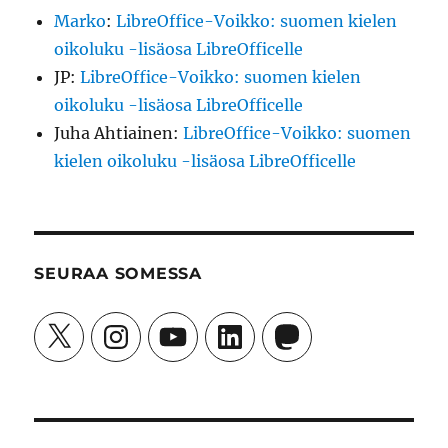
Marko
:
LibreOffice-Voikko: suomen kielen
oikoluku -lisäosa LibreOfficelle
JP
:
LibreOffice-Voikko: suomen kielen
oikoluku -lisäosa LibreOfficelle
Juha Ahtiainen
:
LibreOffice-Voikko: suomen
kielen oikoluku -lisäosa LibreOfficelle
SEURAA SOMESSA
X
Instagram
YouTube
LinkedIn
Mastodon