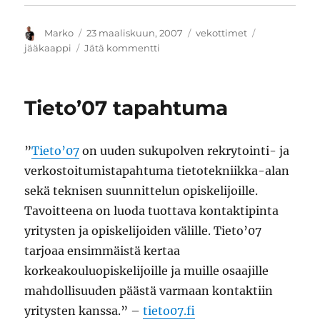
Kirjoittaja
Julkaistu
Kategoriat
Avainsanat
Marko
23 maaliskuun, 2007
vekottimet
artikkeliin
jääkaappi
Jätä kommentti
Homer
-
jääkaappimagneetti
Tieto’07 tapahtuma
”
Tieto’07
on uuden sukupolven rekrytointi- ja
verkostoitumistapahtuma tietotekniikka-alan
sekä teknisen suunnittelun opiskelijoille.
Tavoitteena on luoda tuottava kontaktipinta
yritysten ja opiskelijoiden välille. Tieto’07
tarjoaa ensimmäistä kertaa
korkeakouluopiskelijoille ja muille osaajille
mahdollisuuden päästä varmaan kontaktiin
yritysten kanssa.” –
tieto07.fi