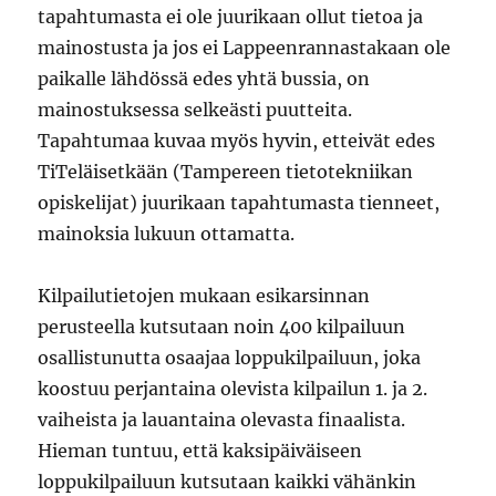
tapahtumasta ei ole juurikaan ollut tietoa ja
mainostusta ja jos ei Lappeenrannastakaan ole
paikalle lähdössä edes yhtä bussia, on
mainostuksessa selkeästi puutteita.
Tapahtumaa kuvaa myös hyvin, etteivät edes
TiTeläisetkään (Tampereen tietotekniikan
opiskelijat) juurikaan tapahtumasta tienneet,
mainoksia lukuun ottamatta.
Kilpailutietojen mukaan esikarsinnan
perusteella kutsutaan noin 400 kilpailuun
osallistunutta osaajaa loppukilpailuun, joka
koostuu perjantaina olevista kilpailun 1. ja 2.
vaiheista ja lauantaina olevasta finaalista.
Hieman tuntuu, että kaksipäiväiseen
loppukilpailuun kutsutaan kaikki vähänkin