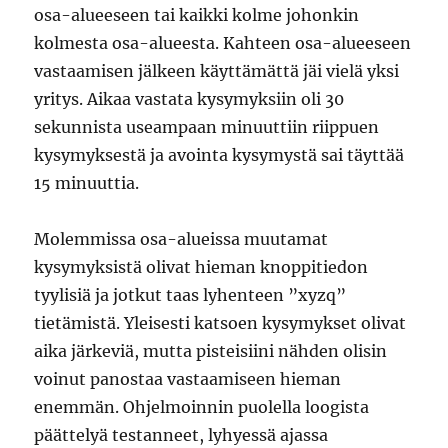
osa-alueeseen tai kaikki kolme johonkin
kolmesta osa-alueesta. Kahteen osa-alueeseen
vastaamisen jälkeen käyttämättä jäi vielä yksi
yritys. Aikaa vastata kysymyksiin oli 30
sekunnista useampaan minuuttiin riippuen
kysymyksestä ja avointa kysymystä sai täyttää
15 minuuttia.
Molemmissa osa-alueissa muutamat
kysymyksistä olivat hieman knoppitiedon
tyylisiä ja jotkut taas lyhenteen ”xyzq”
tietämistä. Yleisesti katsoen kysymykset olivat
aika järkeviä, mutta pisteisiini nähden olisin
voinut panostaa vastaamiseen hieman
enemmän. Ohjelmoinnin puolella loogista
päättelyä testanneet, lyhyessä ajassa