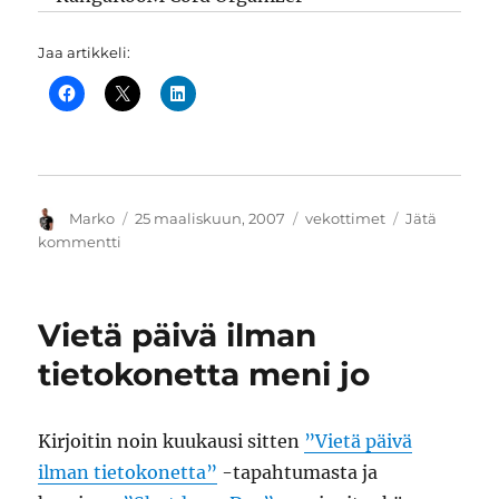
Jaa artikkeli:
Kirjoittaja
Julkaistu
Kategoriat
Marko
25 maaliskuun, 2007
vekottimet
Jätä
artikkeliin
kommentti
Piilota
tietokoneen
sähköjohdot
Vietä päivä ilman
mustaan
laatikkoon
tietokonetta meni jo
Kirjoitin noin kuukausi sitten
”Vietä päivä
ilman tietokonetta”
-tapahtumasta ja