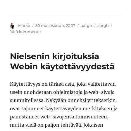
Kirjoittaja
Julkaistu
Kategoriat
Avainsanat
Marko
30 maaliskuun, 2007
aargh
aargh
artikkeliin
Jätä kommentti
Internetin
lanka
on
Nielsenin kirjoituksia
ohutta
ja
Webin käytettävyydestä
katkeavaa
Käytettävyys on tärkeä asia, joka valitettavan
usein unohdetaan ohjelmistoja ja web-sivuja
suunnitellessa. Nykyään onneksi yrityksetkin
ovat tajunneet käytettävyyden merkityksen ja
panostaneet web-sivujensa toimivuuteen,
mutta vielä on paljon tehtävää. Jokaisen