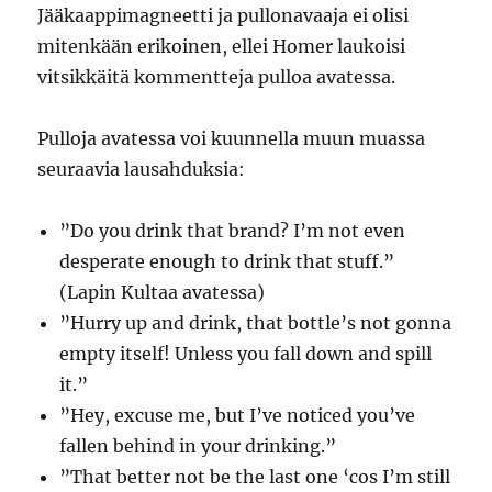
Jääkaappimagneetti ja pullonavaaja ei olisi
mitenkään erikoinen, ellei Homer laukoisi
vitsikkäitä kommentteja pulloa avatessa.
Pulloja avatessa voi kuunnella muun muassa
seuraavia lausahduksia:
”Do you drink that brand? I’m not even
desperate enough to drink that stuff.”
(Lapin Kultaa avatessa)
”Hurry up and drink, that bottle’s not gonna
empty itself! Unless you fall down and spill
it.”
”Hey, excuse me, but I’ve noticed you’ve
fallen behind in your drinking.”
”That better not be the last one ‘cos I’m still