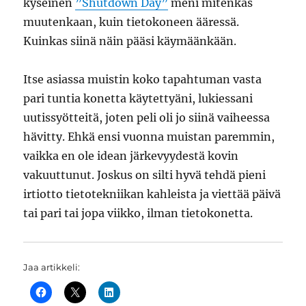
kyseinen
”Shutdown Day”
meni mitenkäs
muutenkaan, kuin tietokoneen ääressä.
Kuinkas siinä näin pääsi käymäänkään.
Itse asiassa muistin koko tapahtuman vasta
pari tuntia konetta käytettyäni, lukiessani
uutissyötteitä, joten peli oli jo siinä vaiheessa
hävitty. Ehkä ensi vuonna muistan paremmin,
vaikka en ole idean järkevyydestä kovin
vakuuttunut. Joskus on silti hyvä tehdä pieni
irtiotto tietotekniikan kahleista ja viettää päivä
tai pari tai jopa viikko, ilman tietokonetta.
Jaa artikkeli: