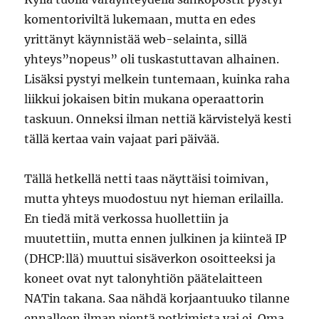
komentoriviltä lukemaan, mutta en edes
yrittänyt käynnistää web-selainta, sillä
yhteys”nopeus” oli tuskastuttavan alhainen.
Lisäksi pystyi melkein tuntemaan, kuinka raha
liikkui jokaisen bitin mukana operaattorin
taskuun. Onneksi ilman nettiä kärvistelyä kesti
tällä kertaa vain vajaat pari päivää.
Tällä hetkellä netti taas näyttäisi toimivan,
mutta yhteys muodostuu nyt hieman erilailla.
En tiedä mitä verkossa huollettiin ja
muutettiin, mutta ennen julkinen ja kiinteä IP
(DHCP:llä) muuttui sisäverkon osoitteeksi ja
koneet ovat nyt talonyhtiön päätelaitteen
NATin takana. Saa nähdä korjaantuuko tilanne
ennalleen ilman pientä potkimista vai ei. Oma