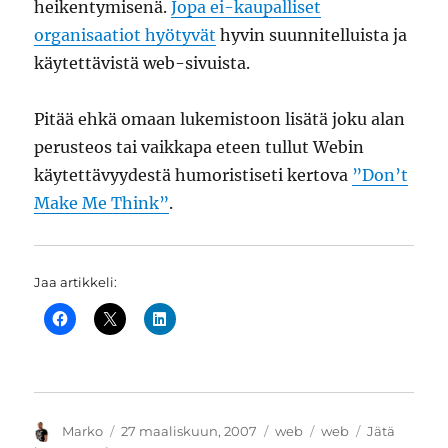
heikentymisenä.
Jopa ei-kaupalliset
organisaatiot hyötyvät
hyvin suunnitelluista ja
käytettävistä web-sivuista.
Pitää ehkä omaan lukemistoon lisätä joku alan
perusteos tai vaikkapa eteen tullut Webin
käytettävyydestä humoristiseti kertova
”Don’t
Make Me Think”
.
Jaa artikkeli:
Kirjoittaja
Julkaistu
Kategoriat
Avainsanat
Marko
27 maaliskuun, 2007
web
web
Jätä