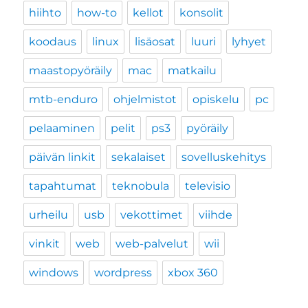
hiihto
how-to
kellot
konsolit
koodaus
linux
lisäosat
luuri
lyhyet
maastopyöräily
mac
matkailu
mtb-enduro
ohjelmistot
opiskelu
pc
pelaaminen
pelit
ps3
pyöräily
päivän linkit
sekalaiset
sovelluskehitys
tapahtumat
teknobula
televisio
urheilu
usb
vekottimet
viihde
vinkit
web
web-palvelut
wii
windows
wordpress
xbox 360