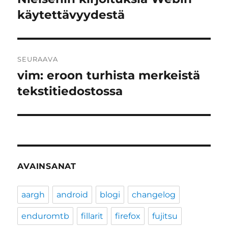
artikkeli:
käytettävyydestä
SEURAAVA
vim: eroon turhista merkeistä
Seuraava
artikkeli:
tekstitiedostossa
AVAINSANAT
aargh
android
blogi
changelog
enduromtb
fillarit
firefox
fujitsu