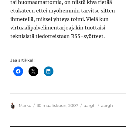
tai huomaamattomia, on niistä kiva tietää
etukäteen ettei myöhemmin tarvitse sitten
ihmetellä, miksei yhteys toimi. Vielä kun
virtuaalipalvelimentarjoajakin tuottaisi
teknisistä tiedotteistaan RSS-syötteet.
Jaa artikkeli:
Kirjoittaja
Julkaistu
Kategoriat
Avainsanat
Marko
30 maaliskuun, 2007
aargh
aargh