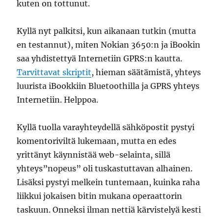
kuten on tottunut.
Kyllä nyt palkitsi, kun aikanaan tutkin (mutta
en testannut), miten Nokian 3650:n ja iBookin
saa yhdistettyä Internetiin GPRS:n kautta.
Tarvittavat skriptit
, hieman säätämistä, yhteys
luurista iBookkiin Bluetoothilla ja GPRS yhteys
Internetiin. Helppoa.
Kyllä tuolla varayhteydellä sähköpostit pystyi
komentoriviltä lukemaan, mutta en edes
yrittänyt käynnistää web-selainta, sillä
yhteys”nopeus” oli tuskastuttavan alhainen.
Lisäksi pystyi melkein tuntemaan, kuinka raha
liikkui jokaisen bitin mukana operaattorin
taskuun. Onneksi ilman nettiä kärvistelyä kesti