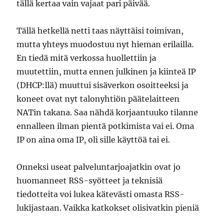
tällä kertaa vain vajaat pari päivää.
Tällä hetkellä netti taas näyttäisi toimivan,
mutta yhteys muodostuu nyt hieman erilailla.
En tiedä mitä verkossa huollettiin ja
muutettiin, mutta ennen julkinen ja kiinteä IP
(DHCP:llä) muuttui sisäverkon osoitteeksi ja
koneet ovat nyt talonyhtiön päätelaitteen
NATin takana. Saa nähdä korjaantuuko tilanne
ennalleen ilman pientä potkimista vai ei. Oma
IP on aina oma IP, oli sille käyttöä tai ei.
Onneksi useat palveluntarjoajatkin ovat jo
huomanneet RSS-syötteet ja teknisiä
tiedotteita voi lukea kätevästi omasta RSS-
lukijastaan. Vaikka katkokset olisivatkin pieniä