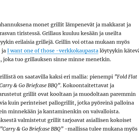
juhannuksena monet grillit lämpenevät ja makkarat ja
rasvan tiristessä. Grillaus kuuluu kesään ja useilta
yykin erilaisia grillejä. Grillin voi ottaa mukaan myös
 ja
I want one of those -verkkokaupasta
löytyykin kätev
i, joka tuo grillauksen sinne minne menetkin.
illistä on saatavilla kaksi eri mallia: pienempi
”Fold Flat
Carry & Go Briefcase BBQ”
. Kokoontaitettavat ja
arustetut grillit ovat kooltaan ja muodoltaan paremmin
a kuin perinteiset pallogrillit, jotka pyöreinä palloina
ein minnekään ja kantaminenkin on vaivalloista.
ksestä valmistetut grillit tarjoavat asiallisen kokoiset
”Carry & Go Briefcase BBQ”
-mallissa tulee mukana myös