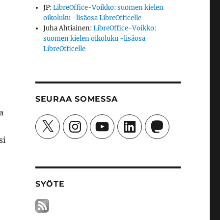
JP
:
LibreOffice-Voikko: suomen kielen
oikoluku -lisäosa LibreOfficelle
Juha Ahtiainen
:
LibreOffice-Voikko:
suomen kielen oikoluku -lisäosa
LibreOfficelle
SEURAA SOMESSA
a
X
Instagram
YouTube
LinkedIn
Mastodon
si
SYÖTE