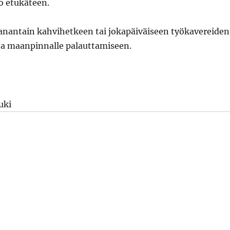
jo etukäteen.
nantain kahvihetkeen tai jokapäiväiseen työkavereiden
ja maanpinnalle palauttamiseen.