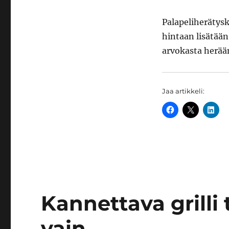
hereillä
Palapeliherätysk
hintaan lisätään
arvokasta herää
Jaa artikkeli:
Kannettava grilli
vain