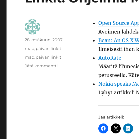
Open Source Ap
Avoimen lähdekoo
Kirjoittaja
Julkaistu
28 kesäkuun, 2007
Bean: An OS X W
Kategoriat
mac
,
päivän linkit
Ilmeisesti ihan 
Avainsanat
mac
,
päivän linkit
AutoRate
artikkeliin
Jätä kommentti
Määritä iTunesis
Linkit:
perusteella. Kä
Ohjelmia
Nokia speaks Ma
Macille
Lyhyt artikkeli 
Jaa artikkeli: