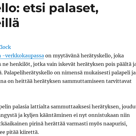
lo: etsi palaset,
illä
 -verkkokaupassa
on myytävänä herätyskello, joka
ne henkilöt, jotka vain iskevät herätyksen pois päältä j
. Palapeliherätyskello on nimensä mukaisesti palapeli ja
ana on heittää herätyksen sammuttamiseen tarvittavat
pelin palasia lattialta sammuttaaksesi herätyksen, joudu
ngystä ja kyljen kääntäminen ei nyt onnistukaan niin
itkäaikainen pirinä herättää varmasti myös naapurisi,
e pitää kiirettä.