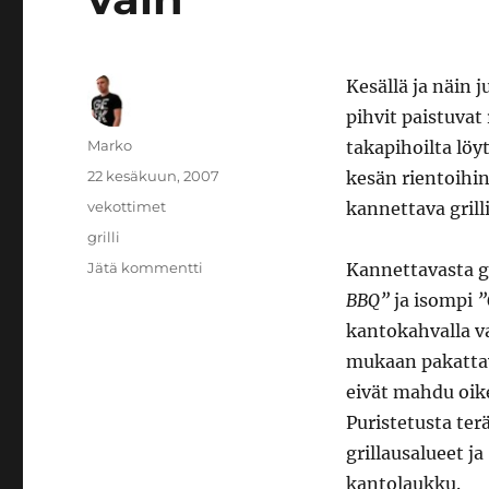
Kesällä ja näin 
pihvit paistuvat 
Kirjoittaja
Marko
takapihoilta löyt
Julkaistu
22 kesäkuun, 2007
kesän rientoihin
Kategoriat
vekottimet
kannettava grill
Avainsanat
grilli
artikkeliin
Jätä kommentti
Kannettavasta gr
Kannettava
BBQ”
ja isompi
”
grilli
kantokahvalla v
tuo
grillauksen
mukaan pakattavi
minne
eivät mahdu oik
vain
Puristetusta terä
grillausalueet ja
kantolaukku.