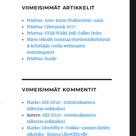
VIIMEISIMMÄT ARTIKKELIT
Pelattua: 2010-luvun Wolfenstein-sarja
Pelattua: Cyberpunk 2077
Pelattua: STAR WARS Jedi: Fallen Order
Miten tekoäly muuttaa ohjelmistokehitystä
& kehittäjän roolia webinaarin
muistiinpanot
Pelattua: Inside
VIIMEISIMMÄT KOMMENTIT
Marko
:
AEE SD20 -toimintakamera
tallentaa seikkailusi
Antero
:
AEE SD20 -toimintakamera
tallentaa seikkailusi
Marko
:
LibreOffice-Voikko: suomen kielen
oikoluku -lisäosa LibreOfficelle