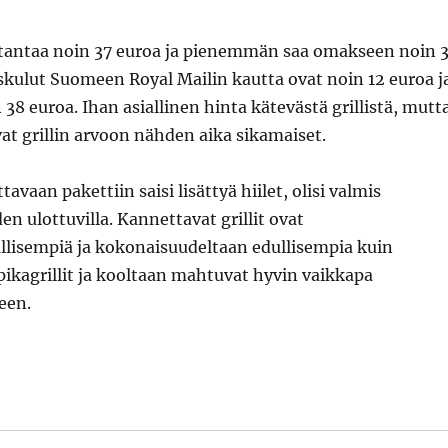
ustantaa noin 37 euroa ja pienemmän saa omakseen noin 
skulut Suomeen Royal Mailin kautta ovat noin 12 euroa j
 38 euroa. Ihan asiallinen hinta kätevästä grillistä, mutt
at grillin arvoon nähden aika sikamaiset.
avaan pakettiin saisi lisättyä hiilet, olisi valmis
en ulottuvilla. Kannettavat grillit ovat
llisempiä ja kokonaisuudeltaan edullisempia kuin
pikagrillit ja kooltaan mahtuvat hyvin vaikkapa
een.