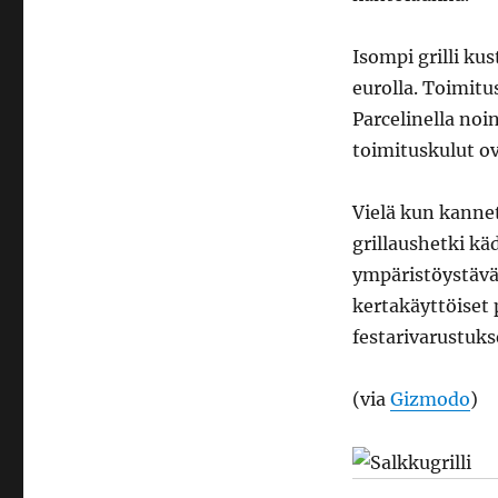
Isompi grilli k
eurolla. Toimitu
Parcelinella noin
toimituskulut ov
Vielä kun kannett
grillaushetki käd
ympäristöystävä
kertakäyttöiset 
festarivarustuks
(via
Gizmodo
)