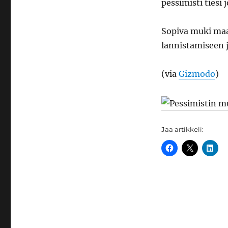
puoliksi
pessimisti tiesi 
tyhjä
Sopiva muki maa
lannistamiseen 
(via
Gizmodo
)
Jaa artikkeli: