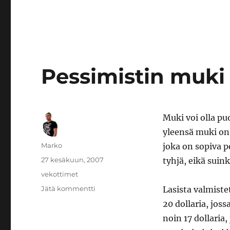
Pessimistin muki 
Muki voi olla puo
yleensä muki on 
Kirjoittaja
Marko
joka on sopiva p
Julkaistu
27 kesäkuun, 2007
tyhjä, eikä suink
Kategoriat
vekottimet
artikkeliin
Jätä kommentti
Lasista valmiste
Pessimistin
20 dollaria, jos
muki
noin 17 dollaria
on