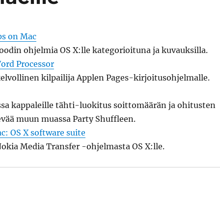
ps on Mac
din ohjelmia OS X:lle kategorioituna ja kuvauksilla.
ord Processor
kelvollinen kilpailija Applen Pages-kirjoitusohjelmalle.
sa kappaleille tähti-luokitus soittomäärän ja ohitusten
tevää muun muassa Party Shuffleen.
c: OS X software suite
Nokia Media Transfer -ohjelmasta OS X:lle.