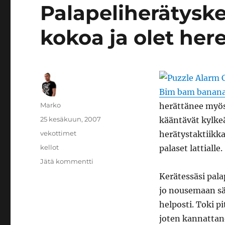
Palapeliherätyskel
kokoa ja olet here
Bim bam banana
Kirjoittaja
Marko
herättänee myös 
Julkaistu
25 kesäkuun, 2007
kääntävät kylkeä
Kategoriat
vekottimet
herätystaktiikk
Avainsanat
kellot
palaset lattialle.
artikkeliin
Jätä kommentti
Palapeliherätyskello:
Kerätessäsi pala
etsi
jo nousemaan sä
palaset,
kokoa
helposti. Toki p
ja
joten kannattane
olet