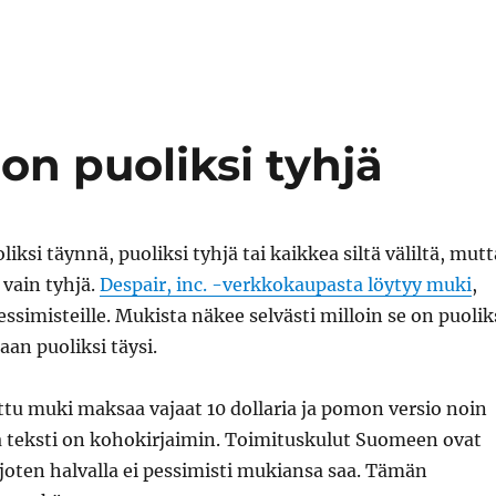
on puoliksi tyhjä
liksi täynnä, puoliksi tyhjä tai kaikkea siltä väliltä, mutt
vain tyhjä.
Despair, inc. -verkkokaupasta löytyy muki
,
essimisteille. Mukista näkee selvästi milloin se on puolik
aan puoliksi täysi.
ttu muki maksaa vajaat 10 dollaria ja pomon versio noin
sa teksti on kohokirjaimin. Toimituskulut Suomeen ovat
, joten halvalla ei pessimisti mukiansa saa. Tämän