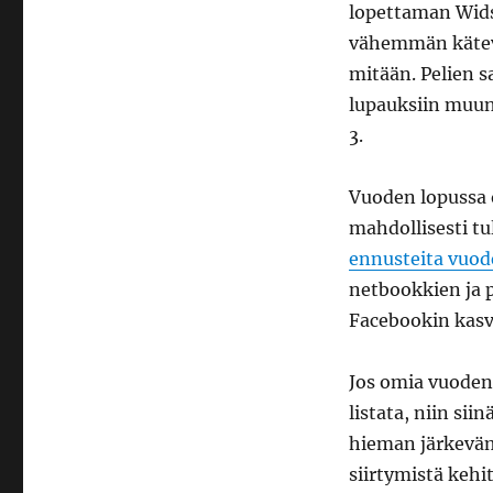
lopettaman Wids
vähemmän käteviä
mitään. Pelien s
lupauksiin muun
3.
Vuoden lopussa 
mahdollisesti tu
ennusteita vuod
netbookkien ja p
Facebookin kasvu
Jos omia vuoden 
listata, niin sii
hieman järkeväm
siirtymistä kehi