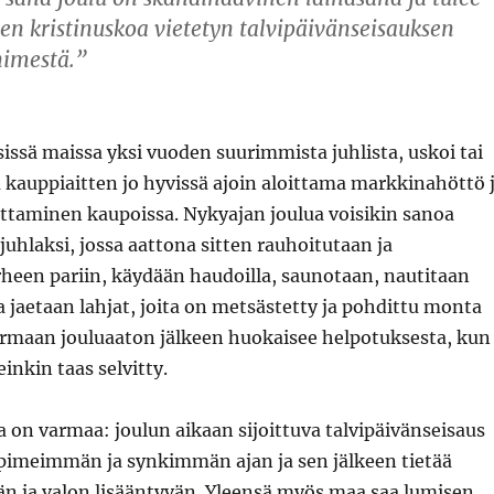
en kristinuskoa vietetyn talvipäivänseisauksen
nimestä.”
isissä maissa yksi vuoden suurimmista juhlista, uskoi tai
tää kauppiaitten jo hyvissä ajoin aloittama markkinahöttö 
ittaminen kaupoissa. Nykyajan joulua voisikin sanoa
juhlaksi, jossa aattona sitten rauhoitutaan ja
heen pariin, käydään haudoilla, saunotaan, nautitaan
ja jaetaan lahjat, joita on metsästetty ja pohdittu monta
armaan jouluaaton jälkeen huokaisee helpotuksesta, kun
inkin taas selvitty.
sa on varmaa: joulun aikaan sijoittuva talvipäivänseisaus
pimeimmän ja synkimmän ajan ja sen jälkeen tietää
än ja valon lisääntyvän. Yleensä myös maa saa lumisen