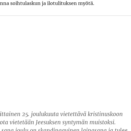
na soihtulaskun ja ilotulituksen myötä.
ittainen 25. joulukuuta vietettävä kristinuskoon
, jota vietetään Jeesuksen syntymän muistoksi.
sana joulu on skandinaavinen lainasana ja tulee