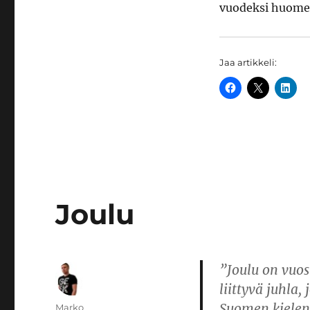
vuodeksi huomen
Jaa artikkeli:
Joulu
”Joulu on vuos
liittyvä juhla
Suomen kielen 
Kirjoittaja
Marko