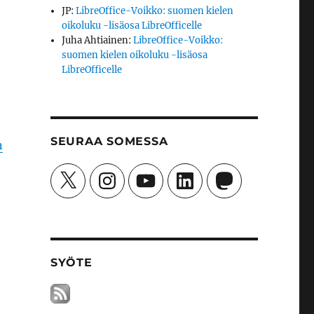
JP
:
LibreOffice-Voikko: suomen kielen
oikoluku -lisäosa LibreOfficelle
Juha Ahtiainen
:
LibreOffice-Voikko:
suomen kielen oikoluku -lisäosa
e
LibreOfficelle
SEURAA SOMESSA
n
X
Instagram
YouTube
LinkedIn
Mastodon
SYÖTE