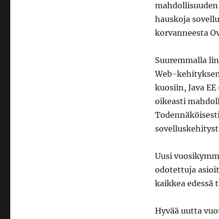
mahdollisuuden 
hauskoja sovellu
korvanneesta Ovi
Suuremmalla linj
Web-kehityksen 
kuosiin, Java EE
oikeasti mahdoll
Todennäköisesti
sovelluskehityst
Uusi vuosikymme
odotettuja asioi
kaikkea edessä t
Hyvää uutta vuot