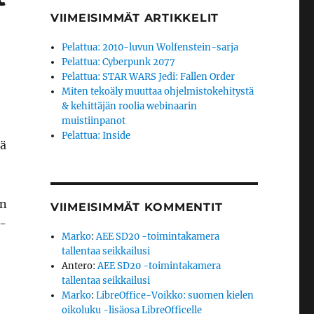
VIIMEISIMMÄT ARTIKKELIT
Pelattua: 2010-luvun Wolfenstein-sarja
Pelattua: Cyberpunk 2077
Pelattua: STAR WARS Jedi: Fallen Order
Miten tekoäly muuttaa ohjelmistokehitystä
& kehittäjän roolia webinaarin
muistiinpanot
Pelattua: Inside
lä
on
VIIMEISIMMÄT KOMMENTIT
 -
Marko
:
AEE SD20 -toimintakamera
tallentaa seikkailusi
Antero
:
AEE SD20 -toimintakamera
tallentaa seikkailusi
Marko
:
LibreOffice-Voikko: suomen kielen
oikoluku -lisäosa LibreOfficelle