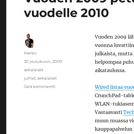
vuodelle 2010
Vuoden 2009 läh
vuonna luvattiin
Kirjoittaja
Marko
julkaista, mutta
Julkaistu
30 joulukuun, 2009
helpompaa puhua 
Kategoriat
sekalaiset
aikataulussa.
Avainsanat
juhlat
,
sekalaiset
artikkeliin
Jätä kommentti
Wired listaa vuo
Vuoden
CrunchPad-table
2009
WLAN-tukiasema 
pettymykset
ja
Vastaavasti
Tech
odotukset
muun muassa vid
vuodelle
kauppapalvelun 
2010