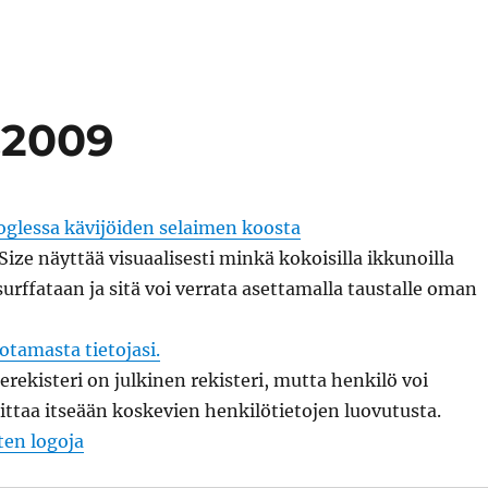
2.2009
oglessa kävijöiden selaimen koosta
ize näyttää visuaalisesti minkä kokoisilla ikkunoilla
surffataan ja sitä voi verrata asettamalla taustalle oman
uotamasta tietojasi.
rekisteri on julkinen rekisteri, mutta henkilö voi
ittaa itseään koskevien henkilötietojen luovutusta.
ten logoja