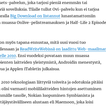
ets-palvelun, joka tarjosi pieniä enemmän tai
 sovelluksia. Tilalle tullut Ovi-palvelu kun ei tarjoa
aralla
Big Download on listannut
lunastamattomiin
 muassa Onlive-pelistreamauksen ja Half-Life 2 Episod
on myös tapana ennustaa, mitä uusi vuosi tuo
llessaan ja
ReadWriteWebissä on laadittu Web-maailma
elle 2010
. Ensi vuodeksi povataan muun muassa
ienten laitteiden yleistymistä, Androidin menestystä,
a ja Applen iTabletin julkaisua.
2010 teknologiaan liittyviä toiveita ja odotuksia pitäisi
nä olisi varmasti mobiililaitteiden hintojen asettuminen
mälle tasolle, Nokian luopuminen Symbianista ja
ttäjäystävälliseen alustaan eli Maemoon, joka loisi