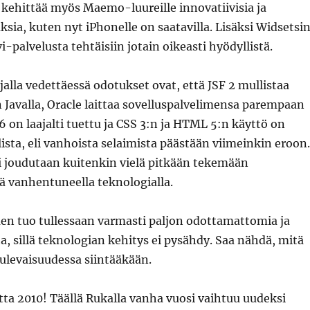
kehittää myös Maemo-luureille innovatiivisia ja
ksia, kuten nyt iPhonelle on saatavilla. Lisäksi Widsetsi
-palvelusta tehtäisiin jotain oikeasti hyödyllistä.
alla vedettäessä odotukset ovat, että JSF 2 mullistaa
Javalla, Oracle laittaa sovelluspalvelimensa parempaan
 6 on laajalti tuettu ja CSS 3:n ja HTML 5:n käyttö on
ista, eli vanhoista selaimista päästään viimeinkin eroon.
 joudutaan kuitenkin vielä pitkään tekemään
ä vanhentuneella teknologialla.
n tuo tullessaan varmasti paljon odottamattomia ja
ta, sillä teknologian kehitys ei pysähdy. Saa nähdä, mitä
ulevaisuudessa siintääkään.
ta 2010! Täällä Rukalla vanha vuosi vaihtuu uudeksi