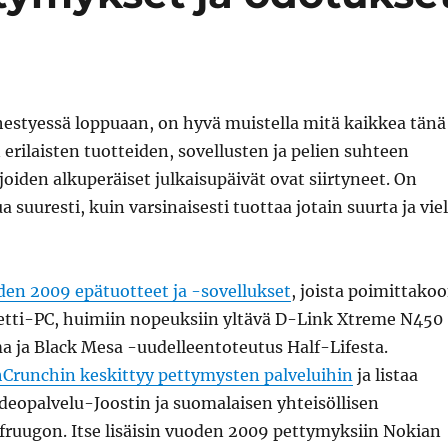
estyessä loppuaan, on hyvä muistella mitä kaikkea tänä
 erilaisten tuotteiden, sovellusten ja pelien suhteen
 joiden alkuperäiset julkaisupäivät ovat siirtyneet. On
suuresti, kuin varsinaisesti tuottaa jotain suurta ja vie
den 2009 epätuotteet ja -sovellukset
, joista poimittako
tti-PC, huimiin nopeuksiin yltävä D-Link Xtreme N450
ja Black Mesa -uudelleentoteutus Half-Lifesta.
Crunchin keskittyy pettymysten palveluihin
ja listaa
eopalvelu-Joostin ja suomalaisen yhteisöllisen
fruugon. Itse lisäisin vuoden 2009 pettymyksiin Nokian