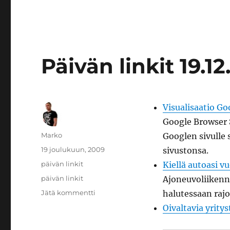
Päivän linkit 19.1
Visualisaatio Go
Google Browser S
Kirjoittaja
Marko
Googlen sivulle 
Julkaistu
19 joulukuun, 2009
sivustonsa.
Kategoriat
päivän linkit
Kiellä autoasi v
Avainsanat
päivän linkit
Ajoneuvoliikenne
artikkeliin
Jätä kommentti
halutessaan rajo
Päivän
Oivaltavia yritys
linkit
19.12.2009