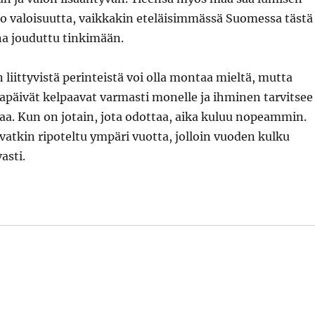
uo valoisuutta, vaikkakin eteläisimmässä Suomessa tästä
na jouduttu tinkimään.
n liittyvistä perinteistä voi olla montaa mieltä, mutta
apäivät kelpaavat varmasti monelle ja ihminen tarvitsee
taa. Kun on jotain, jota odottaa, aika kuluu nopeammin.
 ovatkin ripoteltu ympäri vuotta, jolloin vuoden kulku
asti.