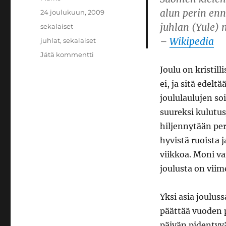
alun perin enn
Julkaistu
24 joulukuun, 2009
juhlan (Yule) 
Kategoriat
sekalaiset
–
Wikipedia
Avainsanat
juhlat
,
sekalaiset
artikkeliin
Jätä kommentti
Joulu
Joulu on kristill
ei, ja sitä edel
joululaulujen so
suureksi kulutus
hiljennytään per
hyvistä ruoista 
viikkoa. Moni v
joulusta on viime
Yksi asia joulus
päättää vuoden 
päivän pidentyv