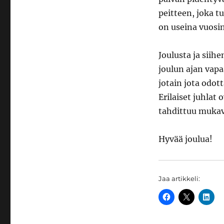
peitteen, joka t
on useina vuosi
Joulusta ja siihe
joulun ajan vapa
jotain jota odot
Erilaiset juhlat
tahdittuu mukav
Hyvää joulua!
Jaa artikkeli: