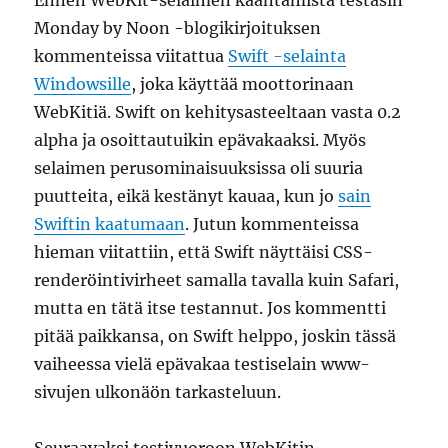
Monday by Noon -blogikirjoituksen
kommenteissa viitattua
Swift -selainta
Windowsille
, joka käyttää moottorinaan
WebKitiä. Swift on kehitysasteeltaan vasta 0.2
alpha ja osoittautuikin epävakaaksi. Myös
selaimen perusominaisuuksissa oli suuria
puutteita, eikä kestänyt kauaa, kun jo
sain
Swiftin kaatumaan
. Jutun kommenteissa
hieman viitattiin, että Swift näyttäisi CSS-
renderöintivirheet samalla tavalla kuin Safari,
mutta en tätä itse testannut. Jos kommentti
pitää paikkansa, on Swift helppo, joskin tässä
vaiheessa vielä epävakaa testiselain www-
sivujen ulkonäön tarkasteluun.
Seuraavaksi testivuoroon WebKitin