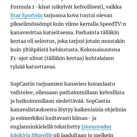
Formula 1 -kisat näkyivät kelvollisesti, vaikka
Star Sportsin
tarjoama kuva tuntui olevan
pikselimössömpi kuin viime kerralla SpeedTV:n
kanavavirtaa katseltaessa. Parhainta tälläkin
kertaa oli selostus, joka tarjosi jotain muutakin
kuin yltiöpäistä hehkutusta. Kokonaisuutena
F1-ajot olivat (tälläkin kertaa) kohtalaisen
tylsää katsottavaa.
SopCastin tarjoamien kanavien kuvanlaatu
vaihtelee, ollessaan parhaimmillaan kelvollista
ja heikoimmillaan siedettävää. SopCastin
kanavalistauksesta löytyy kaikenlaisia ohjelmia
ja esimerkiksi luultavasti kiinan- ja
englanninkielellä tekstitetty
Linnunradan
käsikirja liftareille
oli laadultaan jo melkein