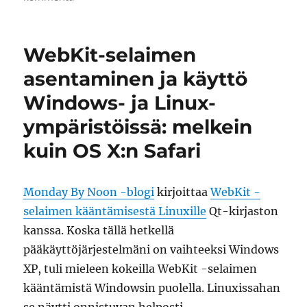
Google
Reader
Theme
WebKit-selaimen
vapaaksi
ja
asentaminen ja käyttö
1.0
Windows- ja Linux-
versio
ympäristöissä: melkein
kuin OS X:n Safari
Monday By Noon -blogi
kirjoittaa
WebKit -
selaimen kääntämisestä Linuxille
Qt-kirjaston
kanssa. Koska tällä hetkellä
pääkäyttöjärjestelmäni on vaihteeksi Windows
XP, tuli mieleen kokeilla WebKit -selaimen
kääntämistä Windowsin puolella. Linuxissahan
se näytti onnistuvan helposti.