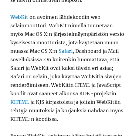
WebKit
on avoimen lähdekoodin web-
selainmoottori. WebKit nimellä tunnetaan
myös Mac OS X:n järjestelmäympäristön versio
kyseisestä moottorista, jota käytetään muun
muassa Mac OS X:n
Safari
, Dashboard ja Mail -
sovelluksissa. On kuitenkin huomattava, että
Safari ja WebKit ovat kaksi täysin eri asiaa;
Safari on selain, joka käyttää WebKitiä sivujen
renderöimiseen. WebKitin HTML ja JavaScript
koodit ovat saaneet alkunsa KDE -projektin
KHTML
ja KJS kirjastoista ja joitain WebKitiin
tehtyjä muutoksia ja korjauksia nähdään myös
KHTML:n koodissa.
Ennen WebKit-selaimen kääntämistä testasin