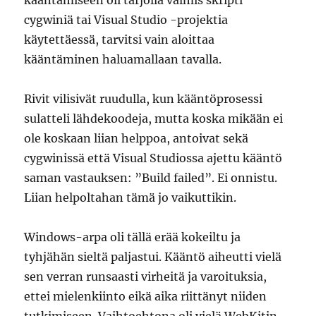
cygwiniä tai Visual Studio -projektia
käytettäessä, tarvitsi vain aloittaa
kääntäminen haluamallaan tavalla.
Rivit vilisivät ruudulla, kun kääntöprosessi
sulatteli lähdekoodeja, mutta koska mikään ei
ole koskaan liian helppoa, antoivat sekä
cygwinissä että Visual Studiossa ajettu kääntö
saman vastauksen: ”Build failed”. Ei onnistu.
Liian helpoltahan tämä jo vaikuttikin.
Windows-arpa oli tällä erää kokeiltu ja
tyhjähän sieltä paljastui. Kääntö aiheutti vielä
sen verran runsaasti virheitä ja varoituksia,
ettei mielenkiinto eikä aika riittänyt niiden
tutkimiseen. Vaihtoehtona oli vielä WebKitin