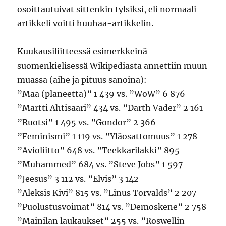
osoittautuivat sittenkin tylsiksi, eli normaali
artikkeli voitti huuhaa-artikkelin.
Kuukausiliitteessä esimerkkeinä
suomenkielisessä Wikipediasta annettiin muun
muassa (aihe ja pituus sanoina):
”Maa (planeetta)” 1 439 vs. ”WoW” 6 876
”Martti Ahtisaari” 434 vs. ”Darth Vader” 2 161
”Ruotsi” 1 495 vs. ”Gondor” 2 366
”Feminismi” 1 119 vs. ”Yläosattomuus” 1 278
”Avioliitto” 648 vs. ”Teekkarilakki” 895
”Muhammed” 684 vs. ”Steve Jobs” 1 597
”Jeesus” 3 112 vs. ”Elvis” 3 142
”Aleksis Kivi” 815 vs. ”Linus Torvalds” 2 207
”Puolustusvoimat” 814 vs. ”Demoskene” 2 758
”Mainilan laukaukset” 255 vs. ”Roswellin