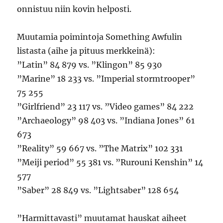
onnistuu niin kovin helposti.
Muutamia poimintoja Something Awfulin
listasta (aihe ja pituus merkkeinä):
”Latin” 84 879 vs. ”Klingon” 85 930
”Marine” 18 233 vs. ”Imperial stormtrooper”
75 255
”Girlfriend” 23 117 vs. ”Video games” 84 222
”Archaeology” 98 403 vs. ”Indiana Jones” 61
673
”Reality” 59 667 vs. ”The Matrix” 102 331
”Meiji period” 55 381 vs. ”Rurouni Kenshin” 14
577
”Saber” 28 849 vs. ”Lightsaber” 128 654
”Harmittavasti” muutamat hauskat aiheet