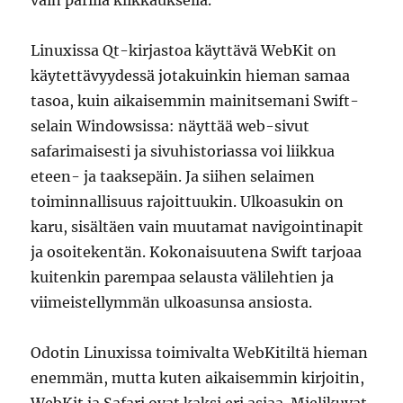
Linuxissa Qt-kirjastoa käyttävä WebKit on
käytettävyydessä jotakuinkin hieman samaa
tasoa, kuin aikaisemmin mainitsemani Swift-
selain Windowsissa: näyttää web-sivut
safarimaisesti ja sivuhistoriassa voi liikkua
eteen- ja taaksepäin. Ja siihen selaimen
toiminnallisuus rajoittuukin. Ulkoasukin on
karu, sisältäen vain muutamat navigointinapit
ja osoitekentän. Kokonaisuutena Swift tarjoaa
kuitenkin parempaa selausta välilehtien ja
viimeistellymmän ulkoasunsa ansiosta.
Odotin Linuxissa toimivalta WebKitiltä hieman
enemmän, mutta kuten aikaisemmin kirjoitin,
WebKit ja Safari ovat kaksi eri asiaa. Mielikuvat