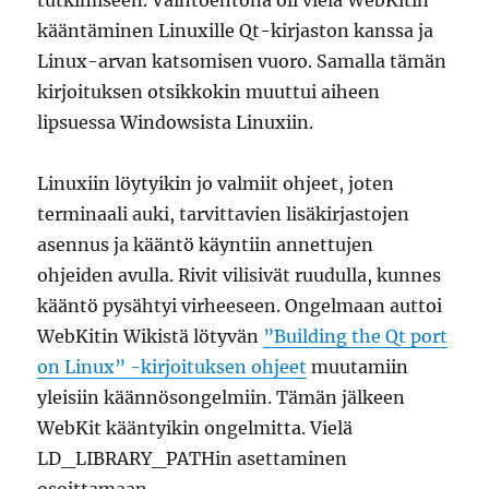
kääntäminen Linuxille Qt-kirjaston kanssa ja
Linux-arvan katsomisen vuoro. Samalla tämän
kirjoituksen otsikkokin muuttui aiheen
lipsuessa Windowsista Linuxiin.
Linuxiin löytyikin jo valmiit ohjeet, joten
terminaali auki, tarvittavien lisäkirjastojen
asennus ja kääntö käyntiin annettujen
ohjeiden avulla. Rivit vilisivät ruudulla, kunnes
kääntö pysähtyi virheeseen. Ongelmaan auttoi
WebKitin Wikistä lötyvän
”Building the Qt port
on Linux” -kirjoituksen ohjeet
muutamiin
yleisiin käännösongelmiin. Tämän jälkeen
WebKit kääntyikin ongelmitta. Vielä
LD_LIBRARY_PATHin asettaminen
osoittamaan