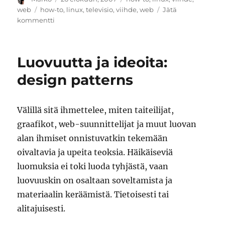
Avainsanat
web
how-to
,
linux
,
televisio
,
viihde
,
web
Jätä
artikkeliin
kommentti
Formula
1
-
Luovuutta ja ideoita:
lähetykset
netistä
design patterns
näkyvät
myös
Linuxissa
Välillä sitä ihmettelee, miten taiteilijat,
graafikot, web-suunnittelijat ja muut luovan
alan ihmiset onnistuvatkin tekemään
oivaltavia ja upeita teoksia. Häikäiseviä
luomuksia ei toki luoda tyhjästä, vaan
luovuuskin on osaltaan soveltamista ja
materiaalin keräämistä. Tietoisesti tai
alitajuisesti.