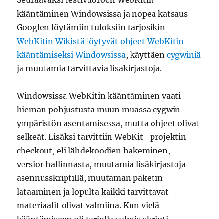
kääntäminen Windowsissa ja nopea katsaus
Googlen löytämiin tuloksiin tarjosikin
WebKitin Wikistä löytyvät ohjeet WebKitin
kääntämiseksi Windowsissa
, käyttäen
cygwiniä
ja muutamia tarvittavia lisäkirjastoja.
Windowsissa WebKitin kääntäminen vaati
hieman pohjustusta muun muassa cygwin -
ympäristön asentamisessa, mutta ohjeet olivat
selkeät. Lisäksi tarvittiin WebKit -projektin
checkout, eli lähdekoodien hakeminen,
versionhallinnasta, muutamia lisäkirjastoja
asennusskriptillä, muutaman paketin
lataaminen ja lopulta kaikki tarvittavat
materiaalit olivat valmiina. Kun vielä
kääntämiseen oli tarjolla valmis skripti