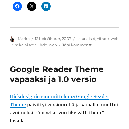
Kirjoittaja
Julkaistu
Kategoriat
Marko
13 heinäkuun, 2007
sekalaiset
,
viihde
,
web
Avainsanat
artikkeliin
sekalaiset
,
viihde
,
web
Jätä kommentti
Wikigroaning
ja
asiat
Google Reader Theme
tärkeysjärjestyksee
vapaaksi ja 1.0 versio
Hickdesignin suunnittelema Google Reader
Theme
päivittyi versioon 1.0 ja samalla muuttui
avoimeksi: ”do what you like with them” -
luvalla.