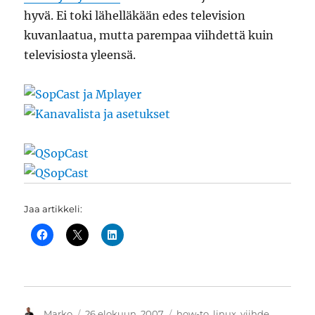
hyvä. Ei toki lähelläkään edes television
kuvanlaatua, mutta parempaa viihdettä kuin
televisiosta yleensä.
Jaa artikkeli:
Kirjoittaja
Julkaistu
Kategoriat
Marko
26 elokuun, 2007
how-to
,
linux
,
viihde
,