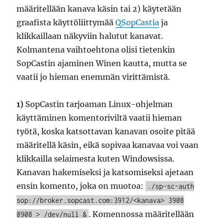
määritellään kanava käsin tai 2) käytetään
graafista käyttöliittymää
QSopCastia
ja
klikkaillaan näkyviin halutut kanavat.
Kolmantena vaihtoehtona olisi tietenkin
SopCastin ajaminen Winen kautta, mutta se
vaatii jo hieman enemmän virittämistä.
1)
SopCastin tarjoaman Linux-ohjelman
käyttäminen komentoriviltä vaatii hieman
työtä, koska katsottavan kanavan osoite pitää
määritellä käsin, eikä sopivaa kanavaa voi vaan
klikkailla selaimesta kuten Windowsissa.
Kanavan hakemiseksi ja katsomiseksi ajetaan
ensin komento, joka on muotoa:
./sp-sc-auth
sop://broker.sopcast.com:3912/<kanava> 3908
. Komennossa määritellään
8908 > /dev/null &