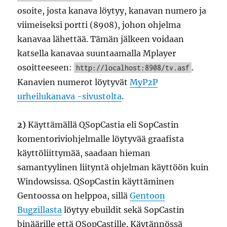
osoite, josta kanava löytyy, kanavan numero ja
viimeiseksi portti (8908), johon ohjelma
kanavaa lähettää. Tämän jälkeen voidaan
katsella kanavaa suuntaamalla Mplayer
osoitteeseen:
.
http://localhost:8908/tv.asf
Kanavien numerot löytyvät
MyP2P
urheilukanava -sivustolta
.
2)
Käyttämällä QSopCastia eli SopCastin
komentoriviohjelmalle löytyvää graafista
käyttöliittymää, saadaan hieman
samantyylinen liityntä ohjelman käyttöön kuin
Windowsissa. QSopCastin käyttäminen
Gentoossa on helppoa, sillä
Gentoon
Bugzillasta
löytyy ebuildit sekä SopCastin
binäärille että QSopCastille. Käytännössä