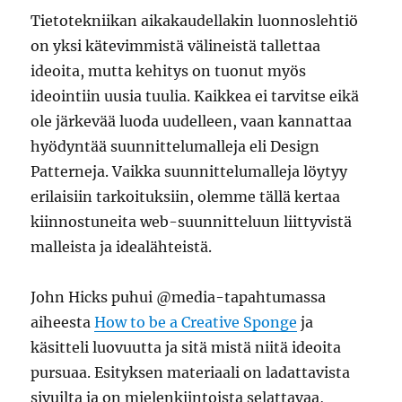
Tietotekniikan aikakaudellakin luonnoslehtiö
on yksi kätevimmistä välineistä tallettaa
ideoita, mutta kehitys on tuonut myös
ideointiin uusia tuulia. Kaikkea ei tarvitse eikä
ole järkevää luoda uudelleen, vaan kannattaa
hyödyntää suunnittelumalleja eli Design
Patterneja. Vaikka suunnittelumalleja löytyy
erilaisiin tarkoituksiin, olemme tällä kertaa
kiinnostuneita web-suunnitteluun liittyvistä
malleista ja idealähteistä.
John Hicks puhui @media-tapahtumassa
aiheesta
How to be a Creative Sponge
ja
käsitteli luovuutta ja sitä mistä niitä ideoita
pursuaa. Esityksen materiaali on ladattavista
sivuilta ja on mielenkiintoista selattavaa,