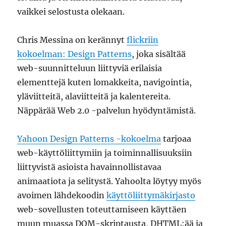
vaikkei selostusta olekaan.
Chris Messina on kerännyt
flickriin
kokoelman: Design Patterns
, joka sisältää
web-suunnitteluun liittyviä erilaisia
elementtejä kuten lomakkeita, navigointia,
yläviitteitä, alaviitteitä ja kalentereita.
Näppärää Web 2.0 -palvelun hyödyntämistä.
Yahoon Design Patterns -kokoelma
tarjoaa
web-käyttöliittymiin ja toiminnallisuuksiin
liittyvistä asioista havainnollistavaa
animaatiota ja selitystä. Yahoolta löytyy myös
avoimen lähdekoodin
käyttöliittymäkirjasto
web-sovellusten toteuttamiseen käyttäen
muun muassa DOM-skriptausta, DHTML:ää ja