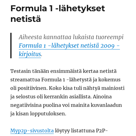
ideoit
Formula 1 -lähetykset
desig
patter
netistä
Aiheesta kannattaa lukaista tuoreempi
Formula 1 -lähetykset netistä 2009 -
kirjoitus
.
Testasin tänään ensimmäistä kertaa netistä
streamattua Formula 1 -lähetystä ja kokemus
oli positiivinen. Koko kisa tuli nähtyä mainiosti
ja selostus oli kerrankin asiallista. Ainoina
negatiivisina puolina voi mainita kuvanlaadun
ja kisan lopputuloksen.
Myp2p-sivustolta
löytyy listattuna P2P-