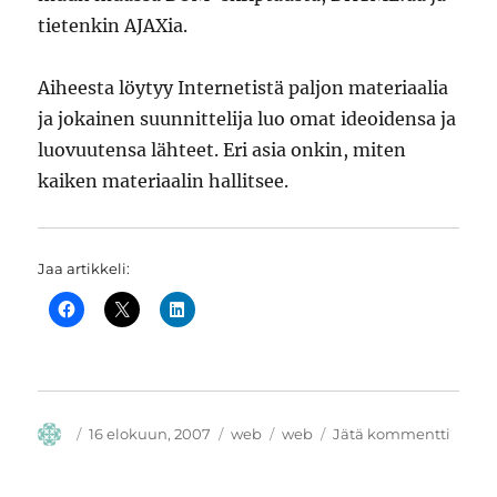
tietenkin AJAXia.
Aiheesta löytyy Internetistä paljon materiaalia
ja jokainen suunnittelija luo omat ideoidensa ja
luovuutensa lähteet. Eri asia onkin, miten
kaiken materiaalin hallitsee.
Jaa artikkeli:
Kirjoittaja
Julkaistu
Kategoriat
Avainsanat
artikk
16 elokuun, 2007
web
web
Jätä kommentti
Luovu
ja