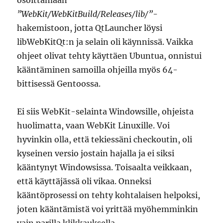
”WebKit/WebKitBuild/Releases/lib/”
-
hakemistoon, jotta QtLauncher löysi
libWebKitQt:n ja selain oli käynnissä. Vaikka
ohjeet olivat tehty käyttäen Ubuntua, onnistui
kääntäminen samoilla ohjeilla myös 64-
bittisessä Gentoossa.
Ei siis WebKit-selainta Windowsille, ohjeista
huolimatta, vaan WebKit Linuxille. Voi
hyvinkin olla, että tekiessäni checkoutin, oli
kyseinen versio jostain hajalla ja ei siksi
kääntynyt Windowsissa. Toisaalta veikkaan,
että käyttäjässä oli vikaa. Onneksi
kääntöprosessi on tehty kohtalaisen helpoksi,
joten kääntämistä voi yrittää myöhemminkin
vain parilla klikkauksella.