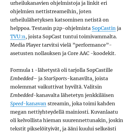
urheilukanavien ohjelmistoja ja linkit eri
ohjelmien nettistreameihin, joten
urheilulähetyksen katsominen netistä on
helppoa. Testasin p2p-ohjelmista
SopCastin
ja
TVU:n
, joista SopCast tuntui toimivammalta.
Media Player tarvitsi vielä ”performance”-
asetusten nollauksen ja Core AAC -koodekit.
Formula 1 -lähetystä oli tarjolla SopCastille
Embedded
– ja
StarSports
-kanavilta, joista
molemmat vaikuttivat hyviltä. Valitsin
Embedded
-kanavalta lähetetyn jenkkiläisen
Speed
-kanavan
streamin, joka toimi kahden
megan nettiyhteydellä mainiosti. Kuvanlaatu
oli kelvollista hieman suurennettunakin, joskin
tekstit pikselöityivät, ja ääni kuului selkeästi