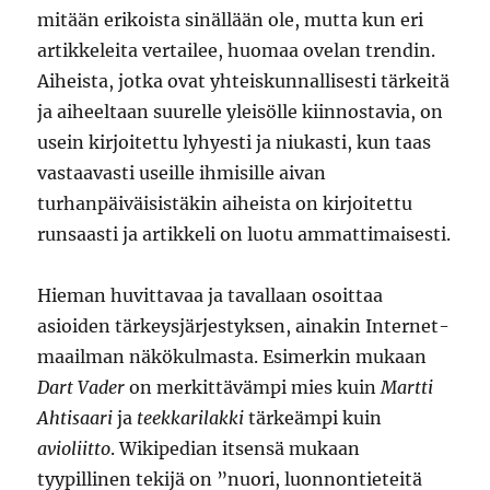
mitään erikoista sinällään ole, mutta kun eri
artikkeleita vertailee, huomaa ovelan trendin.
Aiheista, jotka ovat yhteiskunnallisesti tärkeitä
ja aiheeltaan suurelle yleisölle kiinnostavia, on
usein kirjoitettu lyhyesti ja niukasti, kun taas
vastaavasti useille ihmisille aivan
turhanpäiväisistäkin aiheista on kirjoitettu
runsaasti ja artikkeli on luotu ammattimaisesti.
Hieman huvittavaa ja tavallaan osoittaa
asioiden tärkeysjärjestyksen, ainakin Internet-
maailman näkökulmasta. Esimerkin mukaan
Dart Vader
on merkittävämpi mies kuin
Martti
Ahtisaari
ja
teekkarilakki
tärkeämpi kuin
avioliitto
. Wikipedian itsensä mukaan
tyypillinen tekijä on ”nuori, luonnontieteitä