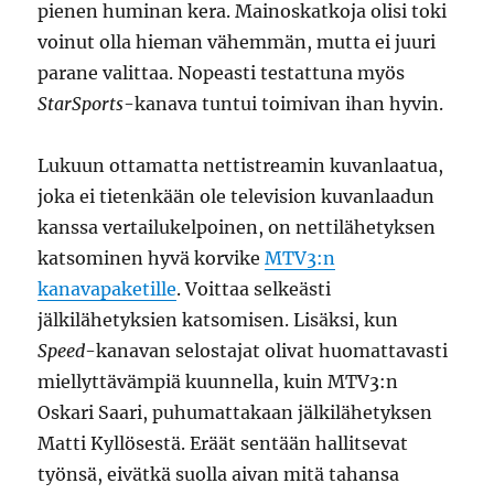
pienen huminan kera. Mainoskatkoja olisi toki
voinut olla hieman vähemmän, mutta ei juuri
parane valittaa. Nopeasti testattuna myös
StarSports
-kanava tuntui toimivan ihan hyvin.
Lukuun ottamatta nettistreamin kuvanlaatua,
joka ei tietenkään ole television kuvanlaadun
kanssa vertailukelpoinen, on nettilähetyksen
katsominen hyvä korvike
MTV3:n
kanavapaketille
. Voittaa selkeästi
jälkilähetyksien katsomisen. Lisäksi, kun
Speed
-kanavan selostajat olivat huomattavasti
miellyttävämpiä kuunnella, kuin MTV3:n
Oskari Saari, puhumattakaan jälkilähetyksen
Matti Kyllösestä. Eräät sentään hallitsevat
työnsä, eivätkä suolla aivan mitä tahansa