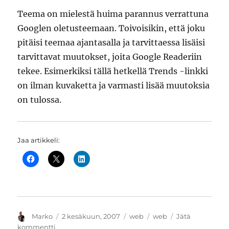
Teema on mielestä huima parannus verrattuna
Googlen oletusteemaan. Toivoisikin, että joku
pitäisi teemaa ajantasalla ja tarvittaessa lisäisi
tarvittavat muutokset, joita Google Readeriin
tekee. Esimerkiksi tällä hetkellä Trends -linkki
on ilman kuvaketta ja varmasti lisää muutoksia
on tulossa.
Jaa artikkeli:
Kirjoittaja
Julkaistu
Kategoriat
Avainsanat
Marko
2 kesäkuun, 2007
web
web
Jätä
artikkeliin
kommentti