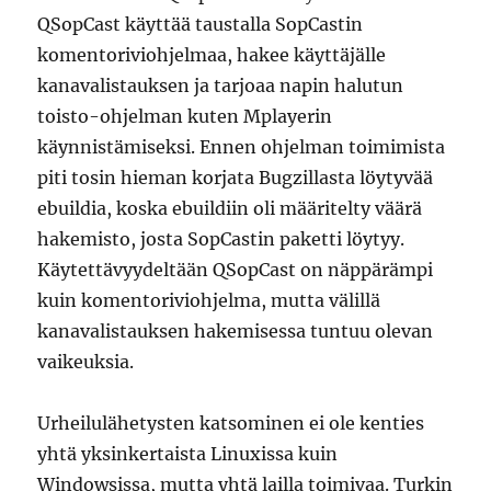
QSopCast käyttää taustalla SopCastin
komentoriviohjelmaa, hakee käyttäjälle
kanavalistauksen ja tarjoaa napin halutun
toisto-ohjelman kuten Mplayerin
käynnistämiseksi. Ennen ohjelman toimimista
piti tosin hieman korjata Bugzillasta löytyvää
ebuildia, koska ebuildiin oli määritelty väärä
hakemisto, josta SopCastin paketti löytyy.
Käytettävyydeltään QSopCast on näppärämpi
kuin komentoriviohjelma, mutta välillä
kanavalistauksen hakemisessa tuntuu olevan
vaikeuksia.
Urheilulähetysten katsominen ei ole kenties
yhtä yksinkertaista Linuxissa kuin
Windowsissa, mutta yhtä lailla toimivaa. Turkin