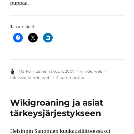
puppaa.
Jaa artikkeli:
Kirjoittaja
Julkaistu
Kategoriat
Avainsanat
Marko
22 heinäkuun, 2007
viihde
,
web
artikkeliin
televisio
,
viihde
,
web
4 kommenttia
Formula
1
-
Wikigroaning ja asiat
lähetykset
netistä
tärkeysjärjestykseen
Helsingin Sanomien kuukausiliitteessä oli