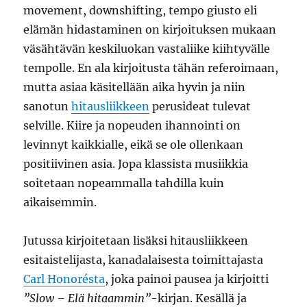
movement, downshifting, tempo giusto eli
elämän hidastaminen on kirjoituksen mukaan
väsähtävän keskiluokan vastaliike kiihtyvälle
tempolle. En ala kirjoitusta tähän referoimaan,
mutta asiaa käsitellään aika hyvin ja niin
sanotun
hitausliikkeen
perusideat tulevat
selville. Kiire ja nopeuden ihannointi on
levinnyt kaikkialle, eikä se ole ollenkaan
positiivinen asia. Jopa klassista musiikkia
soitetaan nopeammalla tahdilla kuin
aikaisemmin.
Jutussa kirjoitetaan lisäksi hitausliikkeen
esitaistelijasta, kanadalaisesta toimittajasta
Carl Honorésta
, joka painoi pausea ja kirjoitti
”Slow – Elä hitaammin”
-kirjan. Kesällä ja