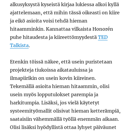
alkusyksystä kyseistä kirjaa lukiessa alkoi kyllä
ajattelemaan, että mihin tässä oikeasti on kiire
ja eikö asioita voisi tehdä hieman
hitaamminkin. Kannattaa vilkaista Honorén
puhe hitaudesta ja kiireettömyydestä
TED
Talkista
.
Etenkin töissä näkee, että usein puristetaan
projekteja tiukoissa aikatauluissa ja
ilmapiirikin on usein kovin kiireinen.
Tekemällä asioita hieman hitaammin, olisi
usein myös lopputulokset parempia ja
harkitumpia. Lisäksi, jos vielä käytetyt
systeemityömallit olisivat hieman ketterämpiä,
saataisiin vähemmällä työllä enemmän aikaan.
Olisi lisäksi hyödyllistä ottaa lyhyet päiväunet