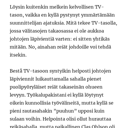
Löysin kuitenkin melkein kelvollisen TV-
tason, vaikka en kyllä pystynyt ymmärtämään
suunnittelijan ajatuksia. Mitä tekee TV-tasolla,
jossa välitasojen takaosassa ei ole aukkoa
johtojen läpivientiä varten: ei sitten yhtikäs
mitään. No, ainahan reiät johdoille voi tehdä
itsekin.
Bestå TV-tasoon syntyikin helposti johtojen
läpiviennit luikauttamalla sahalla pienet
puolipyöryläiset reiät takaseinän ohueen
levyyn. Työkalupakistani ei kyllä löytynyt
oikein kunnollisia työvälineitä, mutta kyllä se
pieni rautasahakin ”puuhun” upposi kuin
sulaan voihin. Helpointa olisi ollut hurauttaa
reikäsahalla, mutta paikallinen Clas Ohlson oli