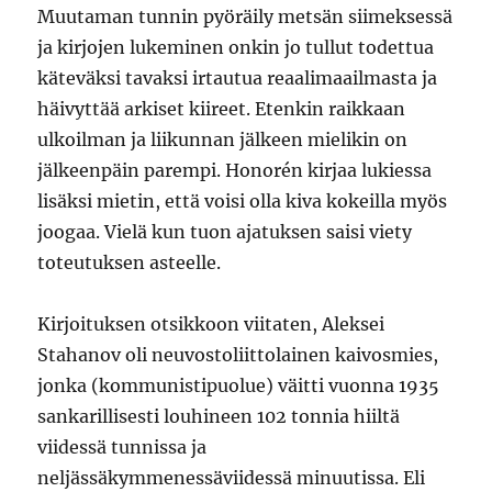
Muutaman tunnin pyöräily metsän siimeksessä
ja kirjojen lukeminen onkin jo tullut todettua
käteväksi tavaksi irtautua reaalimaailmasta ja
häivyttää arkiset kiireet. Etenkin raikkaan
ulkoilman ja liikunnan jälkeen mielikin on
jälkeenpäin parempi. Honorén kirjaa lukiessa
lisäksi mietin, että voisi olla kiva kokeilla myös
joogaa. Vielä kun tuon ajatuksen saisi viety
toteutuksen asteelle.
Kirjoituksen otsikkoon viitaten, Aleksei
Stahanov oli neuvostoliittolainen kaivosmies,
jonka (kommunistipuolue) väitti vuonna 1935
sankarillisesti louhineen 102 tonnia hiiltä
viidessä tunnissa ja
neljässäkymmenessäviidessä minuutissa. Eli