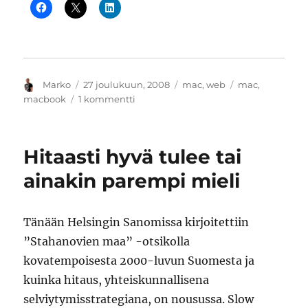
Kirjoittaja
Julkaistu
Kategoriat
Avainsanat
Marko
27 joulukuun, 2008
mac
,
web
mac
,
artikkeliin
macbook
1 kommentti
Macbook
alumiinikotelossa
tuo
Hitaasti hyvä tulee tai
iloa
arkeen
ainakin parempi mieli
Tänään Helsingin Sanomissa kirjoitettiin
”Stahanovien maa” -otsikolla
kovatempoisesta 2000-luvun Suomesta ja
kuinka hitaus, yhteiskunnallisena
selviytymisstrategiana, on nousussa. Slow