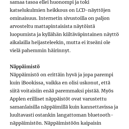
samaa tasoa ellei huonompi ja toki
katselukulmien heikkous on LCD-näyttöjen
ominaisuus. Internetin sivustoilla on paljon
arvosteltu mattapintaisista näytöistä
luopumista ja kyllähän kiiltäväpintainen näyttö
aikalailla heijasteleekin, mutta ei itseäni ole
vielä pahemmin häirinnyt.
Näppäimistö
Näppäimistö on erittäin hyvä ja jopa parempi
kuin iBookissa, vaikka en olisi uskonut, että
siitä voitaisiin enää paremmaksi pistää. Myös
Applen erilliset näppäistöt ovat varustettu
samanlaisilla näppäimillä kuin kannettavissa ja
luultavasti ostankin langattoman bluetooth-
näppäimistön. Näppäimistöön kaipaisin