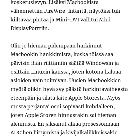
kosketuslevyn. Lisäksi Macbookista
vähennettiin FireWire-liitäntä, näytöksi tuli
kiiltävää pintaa ja Mini-DVI vaihtui Mini
DisplayPorttiin.
Olin jo hieman pidempään harkinnut
Macbookin hankkimista, koska töissä saa
päivisin ihan riittämiin säätää Windowsin ja
osittain Linuxin kanssa, joten kotona haluaa
asioiden vain toimivan. Uusien Macbookkien
myötä olikin hyvä syy päästä harkintavaiheesta
eteenpäin ja tilata laite Apple Storesta. Myös
musta perjantai osui sopivasti kohdalleen,
joten Apple Storen hinnastakin sai hieman
alennusta. En jaksanut alkaa prosessoimaan
ADC:hen liittymistä ja kivijalkaliikkeissäkin