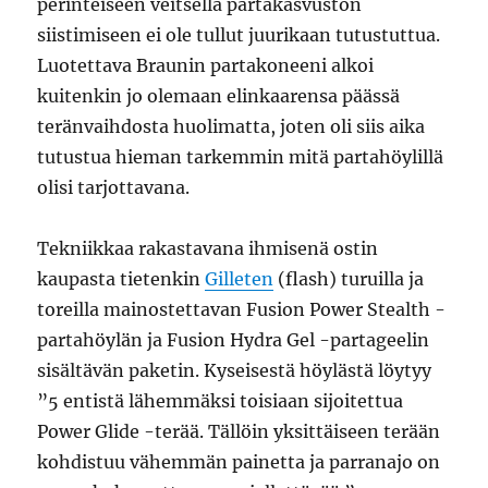
perinteiseen veitsellä partakasvuston
siistimiseen ei ole tullut juurikaan tutustuttua.
Luotettava Braunin partakoneeni alkoi
kuitenkin jo olemaan elinkaarensa päässä
teränvaihdosta huolimatta, joten oli siis aika
tutustua hieman tarkemmin mitä partahöylillä
olisi tarjottavana.
Tekniikkaa rakastavana ihmisenä ostin
kaupasta tietenkin
Gilleten
(flash) turuilla ja
toreilla mainostettavan Fusion Power Stealth -
partahöylän ja Fusion Hydra Gel -partageelin
sisältävän paketin. Kyseisestä höylästä löytyy
”5 entistä lähemmäksi toisiaan sijoitettua
Power Glide -terää. Tällöin yksittäiseen terään
kohdistuu vähemmän painetta ja parranajo on