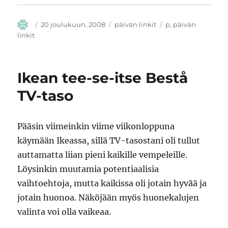
Kirjoittaja
Julkaistu
Kategoriat
Avainsanat
20 joulukuun, 2008
päivän linkit
p
,
päivän
linkit
Ikean tee-se-itse Bestå
TV-taso
Pääsin viimeinkin viime viikonloppuna
käymään Ikeassa, sillä TV-tasostani oli tullut
auttamatta liian pieni kaikille vempeleille.
Löysinkin muutamia potentiaalisia
vaihtoehtoja, mutta kaikissa oli jotain hyvää ja
jotain huonoa. Näköjään myös huonekalujen
valinta voi olla vaikeaa.