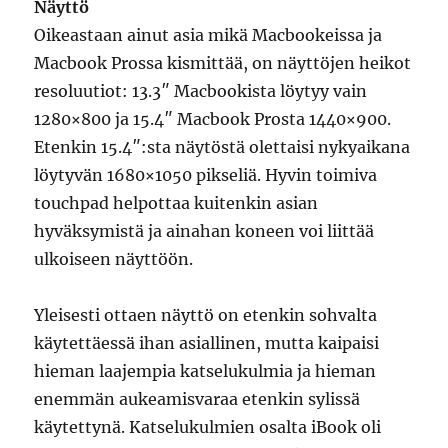
Näyttö
Oikeastaan ainut asia mikä Macbookeissa ja
Macbook Prossa kismittää, on näyttöjen heikot
resoluutiot: 13.3″ Macbookista löytyy vain
1280×800 ja 15.4″ Macbook Prosta 1440×900.
Etenkin 15.4″:sta näytöstä olettaisi nykyaikana
löytyvän 1680×1050 pikseliä. Hyvin toimiva
touchpad helpottaa kuitenkin asian
hyväksymistä ja ainahan koneen voi liittää
ulkoiseen näyttöön.
Yleisesti ottaen näyttö on etenkin sohvalta
käytettäessä ihan asiallinen, mutta kaipaisi
hieman laajempia katselukulmia ja hieman
enemmän aukeamisvaraa etenkin sylissä
käytettynä. Katselukulmien osalta iBook oli