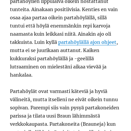
partahöylien lippulaiva oikein nostattanut
tunteita. Ainakaan positiivisia. Kenties en vain
osaa ajaa partaa oikein partahöylällä, sillä
tuntui että höylä enemmänkin repi karvoja
naamasta kuin leikkasi niitä. Ainakin ajo oli
takkuista. Luin kyllä
partahöylällä ajon ohjeet
,
mutta ei se juurikaan auttanut. Kaiken
kukkuraksi partahöylällä ja -geelillä
lutraaminen on mielestäni aikaa vievää ja
hankalaa.
Partahöylät ovat varmasti käteviä ja hyviä
välineitä, mutta itselleni ne eivät oikein tunnu
sopivan. Parempi siis vain pysyä partakoneiden
parissa ja tilata uusi Braun lähimmästä
verkkokaupasta. Partakoneita (Brauneja) kun