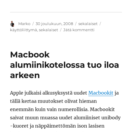
Kirjoittaja
Julkaistu
Kategoriat
Avainsanat
Marko
30 joulukuun, 2008
sekalaiset
artikkeliin
käyttöliittymä
,
sekalaiset
Jätä kommentti
Autobarin
juoma-
automaatti
Macbook
ja
mahdoton
alumiinikotelossa tuo iloa
peruutus
arkeen
Apple julkaisi alkusyksystä uudet
Macbookit
ja
tällä kertaa muutokset olivat hieman
enemmän kuin vain numerollisia. Macbookit
saivat muun muassa uudet alumiiniset unibody
-kuoret ja näppäimettömän ison lasisen