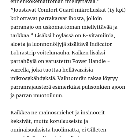
ennenkokemattoman miellyttävää.”
”Joustavat Comfort Guard mikroliuskat (15 kpl)
kohottavat partakarvat ihosta, jolloin
parranajo on uskomattoman miellyttävää ja
tarkkaa.” Lisäksi höylässä on E-vitamiinia,
aloeta ja luonnonöljyjä sisältävä Indicator
Lubrastrip voitelunauha. Kaiken lisäksi
partahöylä on varustettu Power Handle -
varrella, joka tuottaa hellävaraisia
mikrosykähdyksiä. Vaihtoterän takaa löytyy
parranrajausterä esimerkiksi pulisonkien ajoon
ja parran muotoiluun.
Kaikkea ne mainosmiehet ja insinöörit
keksivät, mutta korulauseista ja
ominaisuuksista huolimatta, ei Gilleten