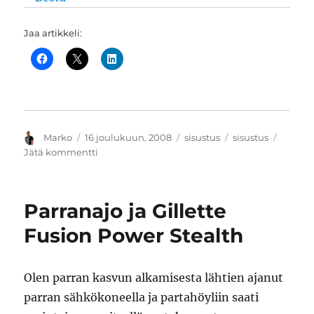
Jaa artikkeli:
Kirjoittaja
Julkaistu
Kategoriat
Avainsanat
Marko
16 joulukuun, 2008
sisustus
sisustus
artikkeliin
Jätä kommentti
Ikean
tee-
se-
Parranajo ja Gillette
itse
Bestå
Fusion Power Stealth
TV-
taso
Olen parran kasvun alkamisesta lähtien ajanut
parran sähkökoneella ja partahöyliin saati