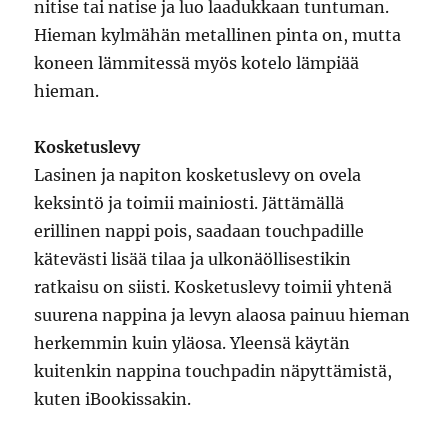
nitise tai natise ja luo laadukkaan tuntuman.
Hieman kylmähän metallinen pinta on, mutta
koneen lämmitessä myös kotelo lämpiää
hieman.
Kosketuslevy
Lasinen ja napiton kosketuslevy on ovela
keksintö ja toimii mainiosti. Jättämällä
erillinen nappi pois, saadaan touchpadille
kätevästi lisää tilaa ja ulkonäöllisestikin
ratkaisu on siisti. Kosketuslevy toimii yhtenä
suurena nappina ja levyn alaosa painuu hieman
herkemmin kuin yläosa. Yleensä käytän
kuitenkin nappina touchpadin näpyttämistä,
kuten iBookissakin.