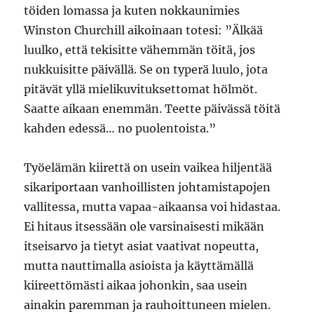
töiden lomassa ja kuten nokkaunimies
Winston Churchill aikoinaan totesi: ”Älkää
luulko, että tekisitte vähemmän töitä, jos
nukkuisitte päivällä. Se on typerä luulo, jota
pitävät yllä mielikuvituksettomat hölmöt.
Saatte aikaan enemmän. Teette päivässä töitä
kahden edessä… no puolentoista.”
Työelämän kiirettä on usein vaikea hiljentää
sikariportaan vanhoillisten johtamistapojen
vallitessa, mutta vapaa-aikaansa voi hidastaa.
Ei hitaus itsessään ole varsinaisesti mikään
itseisarvo ja tietyt asiat vaativat nopeutta,
mutta nauttimalla asioista ja käyttämällä
kiireettömästi aikaa johonkin, saa usein
ainakin paremman ja rauhoittuneen mielen.