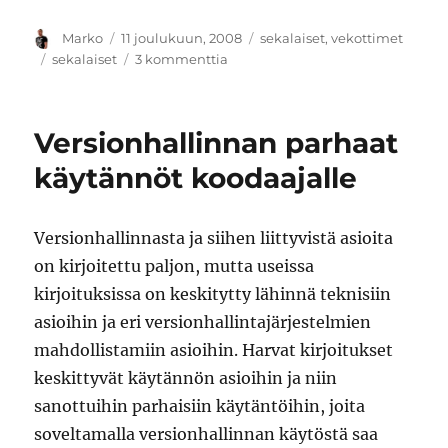
Kirjoittaja
Julkaistu
Kategoriat
Marko
11 joulukuun, 2008
sekalaiset
,
vekottimet
Avainsanat
artikkeliin
sekalaiset
3 kommenttia
Parranajo
ja
Gillette
Versionhallinnan parhaat
Fusion
Power
käytännöt koodaajalle
Stealth
Versionhallinnasta ja siihen liittyvistä asioita
on kirjoitettu paljon, mutta useissa
kirjoituksissa on keskitytty lähinnä teknisiin
asioihin ja eri versionhallintajärjestelmien
mahdollistamiin asioihin. Harvat kirjoitukset
keskittyvät käytännön asioihin ja niin
sanottuihin parhaisiin käytäntöihin, joita
soveltamalla versionhallinnan käytöstä saa