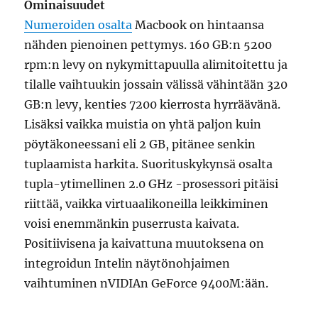
Ominaisuudet
Numeroiden osalta
Macbook on hintaansa
nähden pienoinen pettymys. 160 GB:n 5200
rpm:n levy on nykymittapuulla alimitoitettu ja
tilalle vaihtuukin jossain välissä vähintään 320
GB:n levy, kenties 7200 kierrosta hyrräävänä.
Lisäksi vaikka muistia on yhtä paljon kuin
pöytäkoneessani eli 2 GB, pitänee senkin
tuplaamista harkita. Suorituskykynsä osalta
tupla-ytimellinen 2.0 GHz -prosessori pitäisi
riittää, vaikka virtuaalikoneilla leikkiminen
voisi enemmänkin puserrusta kaivata.
Positiivisena ja kaivattuna muutoksena on
integroidun Intelin näytönohjaimen
vaihtuminen nVIDIAn GeForce 9400M:ään.