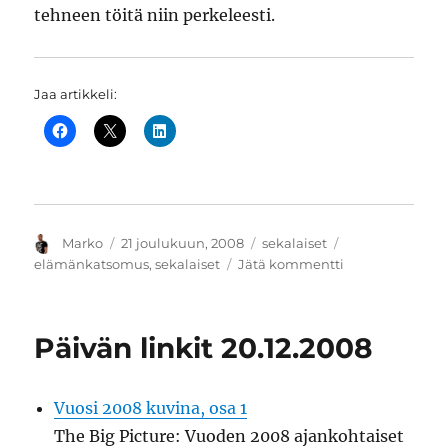
tehneen töitä niin perkeleesti.
Jaa artikkeli:
Kirjoittaja
Julkaistu
Kategoriat
Avainsanat
Marko
21 joulukuun, 2008
sekalaiset
artikkeliin
elämänkatsomus
,
sekalaiset
Jätä kommentti
Hitaasti
hyvä
tulee
Päivän linkit 20.12.2008
tai
ainakin
parempi
Vuosi 2008 kuvina, osa 1
mieli
The Big Picture: Vuoden 2008 ajankohtaiset