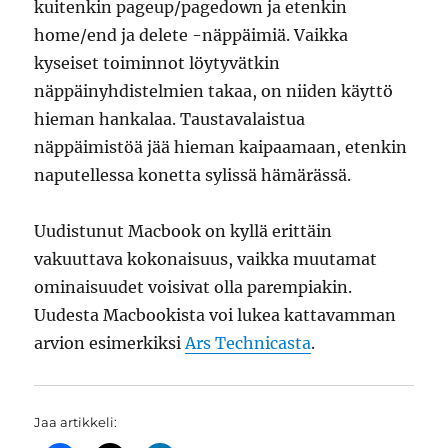
kuitenkin pageup/pagedown ja etenkin
home/end ja delete -näppäimiä. Vaikka
kyseiset toiminnot löytyvätkin
näppäinyhdistelmien takaa, on niiden käyttö
hieman hankalaa. Taustavalaistua
näppäimistöä jää hieman kaipaamaan, etenkin
naputellessa konetta sylissä hämärässä.
Uudistunut Macbook on kyllä erittäin
vakuuttava kokonaisuus, vaikka muutamat
ominaisuudet voisivat olla parempiakin.
Uudesta Macbookista voi lukea kattavamman
arvion esimerkiksi
Ars Technicasta
.
Jaa artikkeli: