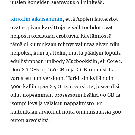
uusien koneiden saatavuus oli nihkeää.
Kirjoitin aikaisemmin
, että Applen laitteistot
ovat sopivan karsittuja ja vaihtoehdot ovat
helposti toisistaan erottuvia. Käytännössä
tämä ei kuitenkaan tehnyt valintaa aivan niin
helpoksi, kuin ajattelin, mutta päädyin lopulta
edullisimpaan unibody Macbookkiin, eli Core 2
Duo 2.0 GHz:n, 160 GB:n ja 2 GB:n muistilla
varustettuun versioon. Harkitsin kyllä noin
300e kalliimpaa 2.4 GHz:n versiota, jossa olisi
ollut nopeamman prosessorin lisäksi 90 GB:ia
isompi levy ja valaistu näppäimistö. En
kuitenkaan arvioinut noita ominaisuuksia 300
euron arvoisiksi.