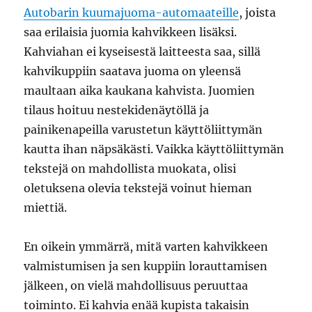
Autobarin kuumajuoma-automaateille
, joista
saa erilaisia juomia kahvikkeen lisäksi.
Kahviahan ei kyseisestä laitteesta saa, sillä
kahvikuppiin saatava juoma on yleensä
maultaan aika kaukana kahvista. Juomien
tilaus hoituu nestekidenäytöllä ja
painikenapeilla varustetun käyttöliittymän
kautta ihan näpsäkästi. Vaikka käyttöliittymän
tekstejä on mahdollista muokata, olisi
oletuksena olevia tekstejä voinut hieman
miettiä.
En oikein ymmärrä, mitä varten kahvikkeen
valmistumisen ja sen kuppiin lorauttamisen
jälkeen, on vielä mahdollisuus peruuttaa
toiminto. Ei kahvia enää kupista takaisin