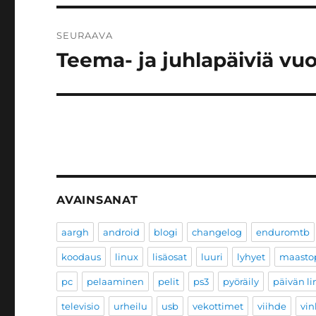
SEURAAVA
Teema- ja juhlapäiviä vuo
Seuraava
artikkeli:
AVAINSANAT
aargh
android
blogi
changelog
enduromtb
koodaus
linux
lisäosat
luuri
lyhyet
maastop
pc
pelaaminen
pelit
ps3
pyöräily
päivän li
televisio
urheilu
usb
vekottimet
viihde
vin