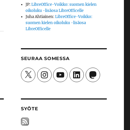
JP
:
LibreOffice-Voikko: suomen kielen
oikoluku -lisäosa LibreOfficelle
Juha Ahtiainen
:
LibreOffice-Voikko:
suomen kielen oikoluku -lisäosa
LibreOfficelle
SEURAA SOMESSA
X
Instagram
YouTube
LinkedIn
Mastodon
SYÖTE