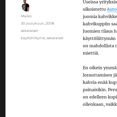
Useissa yrityksi
ulkoistettu
Auto
Kirjoittaja
Marko
juomia kahvikkeen
Julkaistu
30 joulukuun, 2008
kahvikuppiin sa
Kategoriat
sekalaiset
Juomien tilaus h
Avainsanat
käyttöliittymä
,
sekalaiset
käyttöliittymän 
on mahdollista m
miettiä.
En oikein ymmär
lorauttamisen jä
kahvia enää kupi
painaisikin. Per
on edelleen kupi
ollenkaan, vaikk