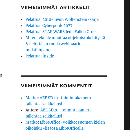
VIIMEISIMMÄT ARTIKKELIT
Pelattua: 2010-luvun Wolfenstein-sarja
Pelattua: Cyberpunk 2077
Pelattua: STAR WARS Jedi: Fallen Order
Miten tekoäly muuttaa ohjelmistokehitystä
& kehittäjän roolia webinaarin
muistiinpanot
Pelattua: Inside
in
VIIMEISIMMÄT KOMMENTIT
Marko
:
AEE SD20 -toimintakamera
tallentaa seikkailusi
Antero
:
AEE SD20 -toimintakamera
tallentaa seikkailusi
Marko
:
LibreOffice-Voikko: suomen kielen
oikoluku -lisäosa LibreOfficelle