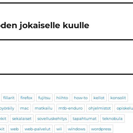
den jokaiselle kuulle
fillarit
firefox
fujitsu
hiihto
how-to
kellot
konsolit
yöräily
mac
matkailu
mtb-enduro
ohjelmistot
opiskel
nkit
sekalaiset
sovelluskehitys
tapahtumat
teknobula
kit
web
web-palvelut
wii
windows
wordpress