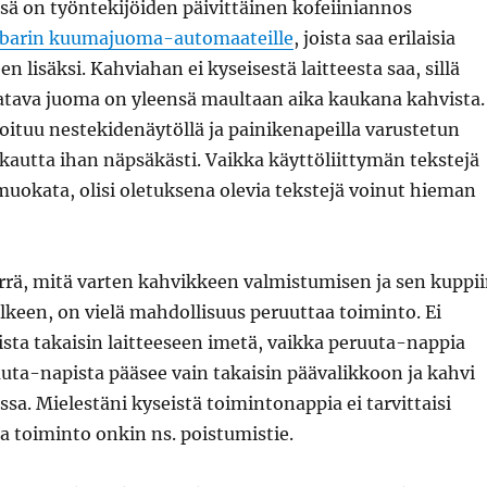
ssä on työntekijöiden päivittäinen kofeiiniannos
barin kuumajuoma-automaateille
, joista saa erilaisia
 lisäksi. Kahviahan ei kyseisestä laitteesta saa, sillä
atava juoma on yleensä maultaan aika kaukana kahvista.
oituu nestekidenäytöllä ja painikenapeilla varustetun
kautta ihan näpsäkästi. Vaikka käyttöliittymän tekstejä
uokata, olisi oletuksena olevia tekstejä voinut hieman
rä, mitä varten kahvikkeen valmistumisen ja sen kuppi
lkeen, on vielä mahdollisuus peruuttaa toiminto. Ei
sta takaisin laitteeseen imetä, vaikka peruuta-nappia
uuta-napista pääsee vain takaisin päävalikkoon ja kahvi
ssa. Mielestäni kyseistä toimintonappia ei tarvittaisi
a toiminto onkin ns. poistumistie.