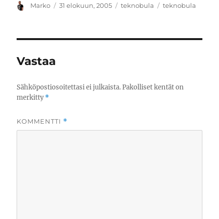
Kirjoittaja
Julkaistu
Kategoriat
Avainsanat
Marko
31 elokuun, 2005
teknobula
teknobula
Vastaa
Sähköpostiosoitettasi ei julkaista.
Pakolliset kentät on
merkitty
*
KOMMENTTI
*