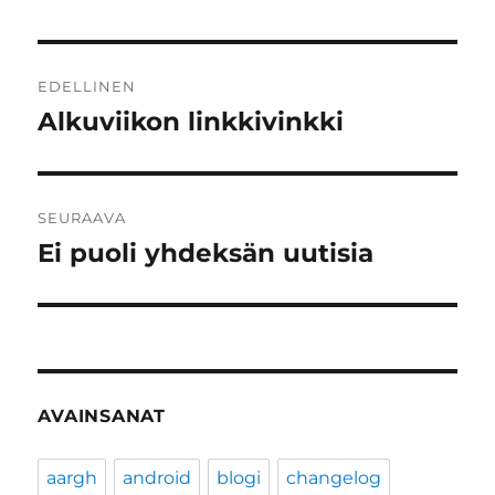
Artikkelien
EDELLINEN
selaus
Alkuviikon linkkivinkki
Edellinen
artikkeli:
SEURAAVA
Ei puoli yhdeksän uutisia
Seuraava
artikkeli:
AVAINSANAT
aargh
android
blogi
changelog