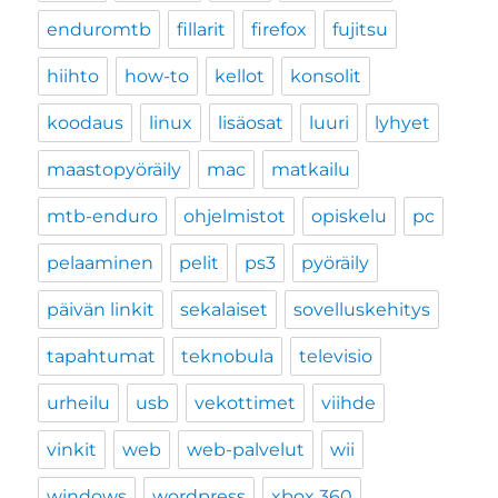
enduromtb
fillarit
firefox
fujitsu
hiihto
how-to
kellot
konsolit
koodaus
linux
lisäosat
luuri
lyhyet
maastopyöräily
mac
matkailu
mtb-enduro
ohjelmistot
opiskelu
pc
pelaaminen
pelit
ps3
pyöräily
päivän linkit
sekalaiset
sovelluskehitys
tapahtumat
teknobula
televisio
urheilu
usb
vekottimet
viihde
vinkit
web
web-palvelut
wii
windows
wordpress
xbox 360