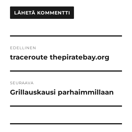
Artikkelien
EDELLINEN
selaus
traceroute thepiratebay.org
Edellinen
artikkeli:
SEURAAVA
Grillauskausi parhaimmillaan
Seuraava
artikkeli: