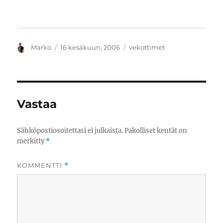
Kirjoittaja
Julkaistu
Kategoriat
Marko
16 kesäkuun, 2006
vekottimet
Vastaa
Sähköpostiosoitettasi ei julkaista.
Pakolliset kentät on
merkitty
*
KOMMENTTI
*