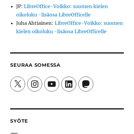
JP
:
LibreOffice-Voikko: suomen kielen
oikoluku -lisäosa LibreOfficelle
Juha Ahtiainen
:
LibreOffice-Voikko: suomen
kielen oikoluku -lisäosa LibreOfficelle
SEURAA SOMESSA
X
Instagram
YouTube
LinkedIn
Mastodon
SYÖTE