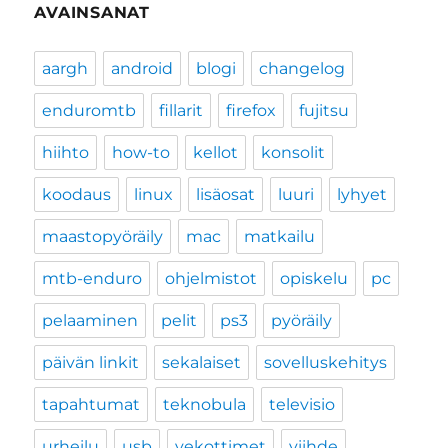
AVAINSANAT
aargh
android
blogi
changelog
enduromtb
fillarit
firefox
fujitsu
hiihto
how-to
kellot
konsolit
koodaus
linux
lisäosat
luuri
lyhyet
maastopyöräily
mac
matkailu
mtb-enduro
ohjelmistot
opiskelu
pc
pelaaminen
pelit
ps3
pyöräily
päivän linkit
sekalaiset
sovelluskehitys
tapahtumat
teknobula
televisio
urheilu
usb
vekottimet
viihde