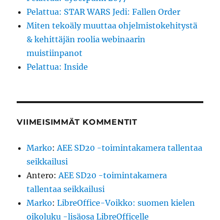
Pelattua: STAR WARS Jedi: Fallen Order
Miten tekoäly muuttaa ohjelmistokehitystä
& kehittäjän roolia webinaarin
muistiinpanot
Pelattua: Inside
VIIMEISIMMÄT KOMMENTIT
Marko
:
AEE SD20 -toimintakamera tallentaa
seikkailusi
Antero
:
AEE SD20 -toimintakamera
tallentaa seikkailusi
Marko
:
LibreOffice-Voikko: suomen kielen
oikoluku -lisäosa LibreOfficelle