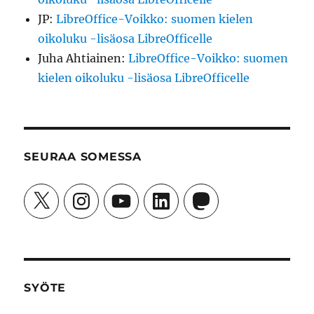
JP
:
LibreOffice-Voikko: suomen kielen
oikoluku -lisäosa LibreOfficelle
Juha Ahtiainen
:
LibreOffice-Voikko: suomen
kielen oikoluku -lisäosa LibreOfficelle
SEURAA SOMESSA
X
Instagram
YouTube
LinkedIn
Mastodon
SYÖTE