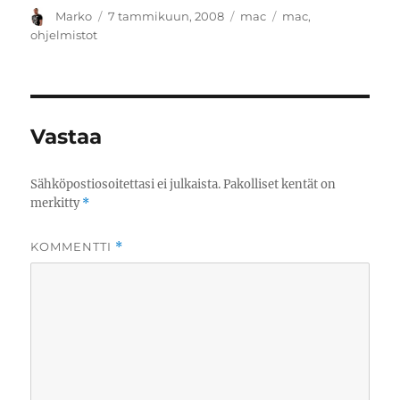
Kirjoittaja
Julkaistu
Kategoriat
Avainsanat
Marko
7 tammikuun, 2008
mac
mac
,
ohjelmistot
Vastaa
Sähköpostiosoitettasi ei julkaista.
Pakolliset kentät on
merkitty
*
KOMMENTTI
*