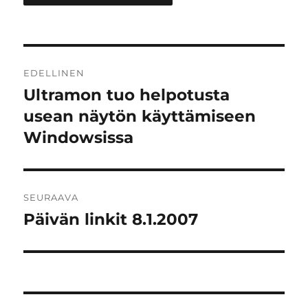
Artikkelien
EDELLINEN
selaus
Ultramon tuo helpotusta
Edellinen
artikkeli:
usean näytön käyttämiseen
Windowsissa
SEURAAVA
Päivän linkit 8.1.2007
Seuraava
artikkeli: