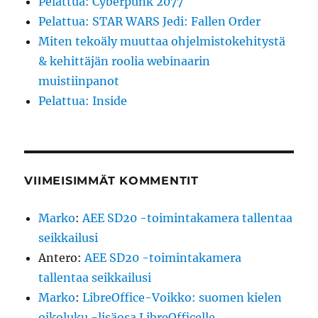
Pelattua: Cyberpunk 2077
Pelattua: STAR WARS Jedi: Fallen Order
Miten tekoäly muuttaa ohjelmistokehitystä
& kehittäjän roolia webinaarin
muistiinpanot
Pelattua: Inside
VIIMEISIMMÄT KOMMENTIT
Marko
:
AEE SD20 -toimintakamera tallentaa
seikkailusi
Antero
:
AEE SD20 -toimintakamera
tallentaa seikkailusi
Marko
:
LibreOffice-Voikko: suomen kielen
oikoluku -lisäosa LibreOfficelle