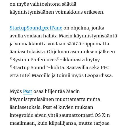
on myös vaihtoehtona säätää
käynnistymisäänen voimakkuus erikseen.
StartupSound.prefPane
on ohjelma, jonka
avulla voidaan hallita Macin käynnistymisääntä
ja voimakkuutta voidaan säätää riippumatta
ääniasetuksista. Ohjelman asennuksen jälkeen
”System Preferences”-ikkunasta löytyy
”Startup Sound”-kohta. Saatavilla sekä PPC
että Intel Maceille ja toimii myös Leopardissa.
Myös
Psst
osaa hiljentää Macin
käynnistymisäänen muuttamatta muita
ääniasetuksia. Psst ei kuvien mukaan
integroidu aivan yhtä saumattomasti OS X:n
maailmaan, kuin kilpailijansa, mutta tarjoaa