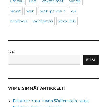
urheilu
usb
vekottimet
viihde
vinkit
web
web-palvelut
wii
windows
wordpress
xbox 360
Etsi
ETSI
VIIMEISIMMÄT ARTIKKELIT
Pelattua: 2010-luvun Wolfenstein-sarja