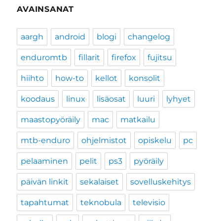
AVAINSANAT
aargh
android
blogi
changelog
enduromtb
fillarit
firefox
fujitsu
hiihto
how-to
kellot
konsolit
koodaus
linux
lisäosat
luuri
lyhyet
maastopyöräily
mac
matkailu
mtb-enduro
ohjelmistot
opiskelu
pc
pelaaminen
pelit
ps3
pyöräily
päivän linkit
sekalaiset
sovelluskehitys
tapahtumat
teknobula
televisio