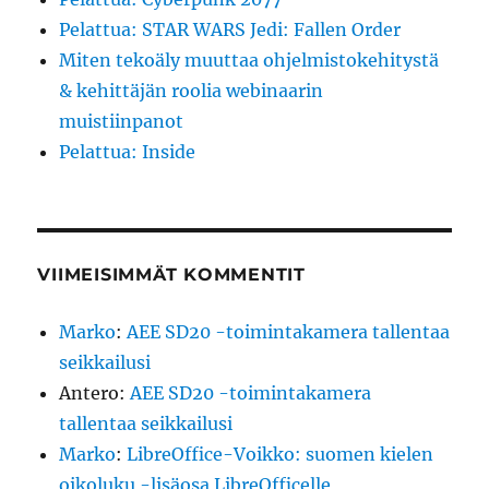
Pelattua: STAR WARS Jedi: Fallen Order
Miten tekoäly muuttaa ohjelmistokehitystä
& kehittäjän roolia webinaarin
muistiinpanot
Pelattua: Inside
VIIMEISIMMÄT KOMMENTIT
Marko
:
AEE SD20 -toimintakamera tallentaa
seikkailusi
Antero
:
AEE SD20 -toimintakamera
tallentaa seikkailusi
Marko
:
LibreOffice-Voikko: suomen kielen
oikoluku -lisäosa LibreOfficelle