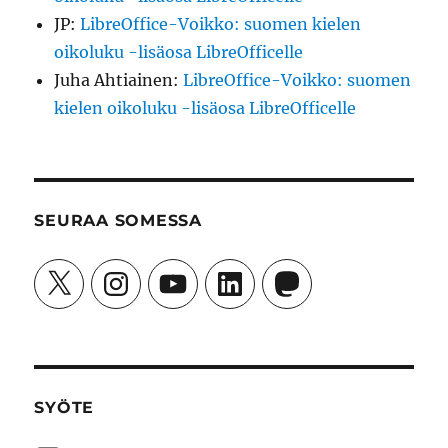
JP
:
LibreOffice-Voikko: suomen kielen
oikoluku -lisäosa LibreOfficelle
Juha Ahtiainen
:
LibreOffice-Voikko: suomen
kielen oikoluku -lisäosa LibreOfficelle
SEURAA SOMESSA
X
Instagram
YouTube
LinkedIn
Mastodon
SYÖTE