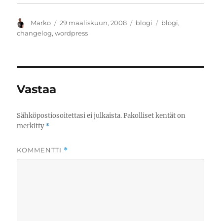
Kirjoittaja
Julkaistu
Kategoriat
Avainsanat
Marko
29 maaliskuun, 2008
blogi
blogi
,
changelog
,
wordpress
Vastaa
Sähköpostiosoitettasi ei julkaista.
Pakolliset kentät on
merkitty
*
KOMMENTTI
*