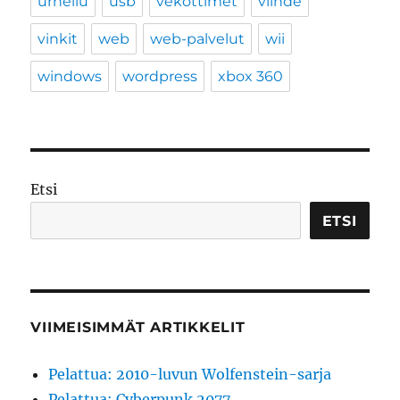
urheilu
usb
vekottimet
viihde
vinkit
web
web-palvelut
wii
windows
wordpress
xbox 360
Etsi
ETSI
VIIMEISIMMÄT ARTIKKELIT
Pelattua: 2010-luvun Wolfenstein-sarja
Pelattua: Cyberpunk 2077