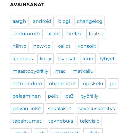
AVAINSANAT
aargh
android
blogi
changelog
enduromtb
fillarit
firefox
fujitsu
hiihto
how-to
kellot
konsolit
koodaus
linux
lisäosat
luuri
lyhyet
maastopyöräily
mac
matkailu
mtb-enduro
ohjelmistot
opiskelu
pc
pelaaminen
pelit
ps3
pyöräily
päivän linkit
sekalaiset
sovelluskehitys
tapahtumat
teknobula
televisio