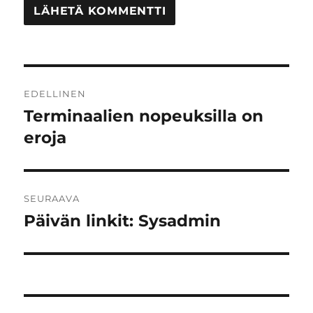
Artikkelien
EDELLINEN
selaus
Terminaalien nopeuksilla on
Edellinen
artikkeli:
eroja
SEURAAVA
Päivän linkit: Sysadmin
Seuraava
artikkeli: