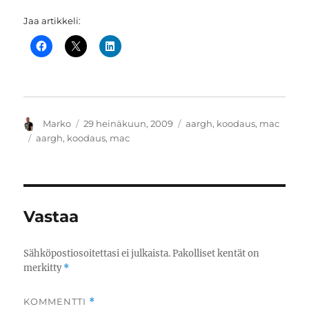
Jaa artikkeli:
Kirjoittaja
Julkaistu
Kategoriat
Marko
29 heinäkuun, 2009
aargh
,
koodaus
,
mac
Avainsanat
aargh
,
koodaus
,
mac
Vastaa
Sähköpostiosoitettasi ei julkaista.
Pakolliset kentät on
merkitty
*
KOMMENTTI
*