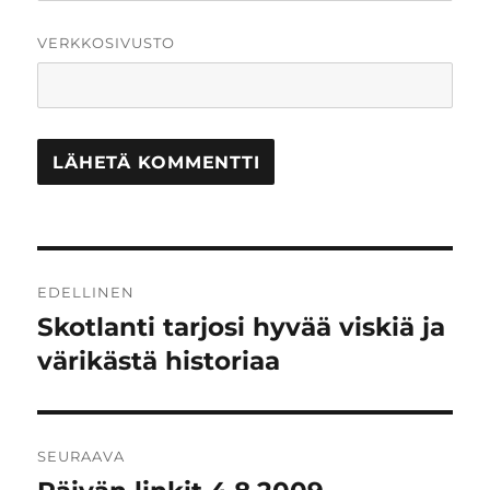
VERKKOSIVUSTO
Artikkelien
EDELLINEN
selaus
Skotlanti tarjosi hyvää viskiä ja
Edellinen
artikkeli:
värikästä historiaa
SEURAAVA
Seuraava