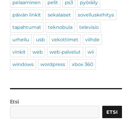
pelaaminen
pelit
ps3
pyöräily
päivän linkit
sekalaiset
sovelluskehitys
tapahtumat
teknobula
televisio
urheilu
usb
vekottimet
viihde
vinkit
web
web-palvelut
wii
windows
wordpress
xbox 360
Etsi
ETSI