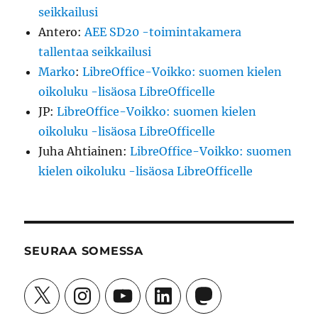
seikkailusi
Antero
:
AEE SD20 -toimintakamera
tallentaa seikkailusi
Marko
:
LibreOffice-Voikko: suomen kielen
oikoluku -lisäosa LibreOfficelle
JP
:
LibreOffice-Voikko: suomen kielen
oikoluku -lisäosa LibreOfficelle
Juha Ahtiainen
:
LibreOffice-Voikko: suomen
kielen oikoluku -lisäosa LibreOfficelle
SEURAA SOMESSA
X
Instagram
YouTube
LinkedIn
Mastodon