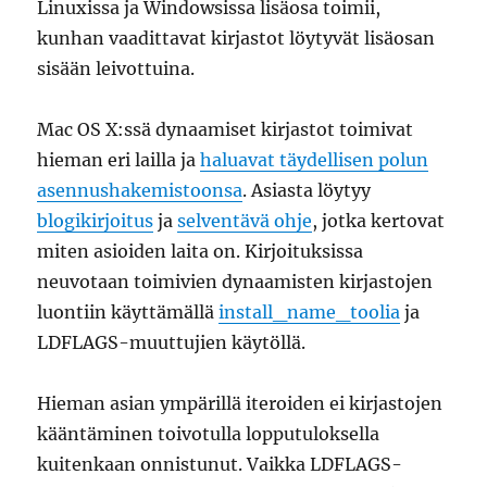
Linuxissa ja Windowsissa lisäosa toimii,
kunhan vaadittavat kirjastot löytyvät lisäosan
sisään leivottuina.
Mac OS X:ssä dynaamiset kirjastot toimivat
hieman eri lailla ja
haluavat täydellisen polun
asennushakemistoonsa
. Asiasta löytyy
blogikirjoitus
ja
selventävä ohje
, jotka kertovat
miten asioiden laita on. Kirjoituksissa
neuvotaan toimivien dynaamisten kirjastojen
luontiin käyttämällä
install_name_toolia
ja
LDFLAGS-muuttujien käytöllä.
Hieman asian ympärillä iteroiden ei kirjastojen
kääntäminen toivotulla lopputuloksella
kuitenkaan onnistunut. Vaikka LDFLAGS-