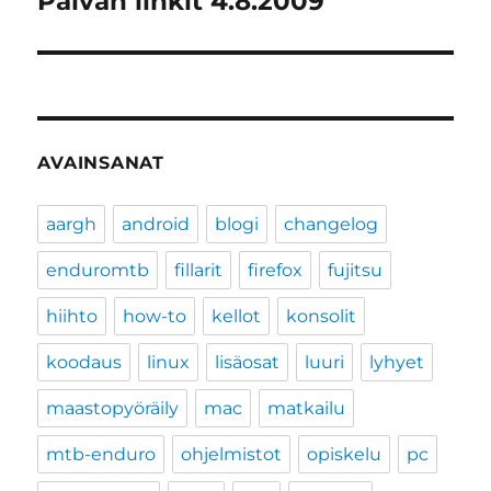
Päivän linkit 4.8.2009
artikkeli:
AVAINSANAT
aargh
android
blogi
changelog
enduromtb
fillarit
firefox
fujitsu
hiihto
how-to
kellot
konsolit
koodaus
linux
lisäosat
luuri
lyhyet
maastopyöräily
mac
matkailu
mtb-enduro
ohjelmistot
opiskelu
pc