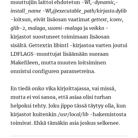
muuttujiin laittoi ehdotetun
-Wl,-dynamic,-
install_name -Wl,@executable_path/kirjasto.dylib
-loitsun, eivät lisäosan vaatimat
gettext
,
iconv
,
glib-2
,
malaga
,
suomi-malaga
ja
voikko
-
kirjastot suostuneet toimimaan lisäosan
sisältä. Gettextin libintl -kirjastoa varten joutui
LDFLAGS-muuttujat lisäämään suoraan
Makefileen, mutta muuten loitsiminen
onnistui configuren parametreina.
En tiedä onko vika kirjoittajassa, vai missä,
mutta ei voi sanoa, että asiaa olisi turhan
helpoksi tehty. Joku jippo tässä täytyy olla, kun
kirjastot kuitenkin
/usr/local/lib
-hakemistosta
toimivat. Ehkä tämäkin asia joskus selkenee.