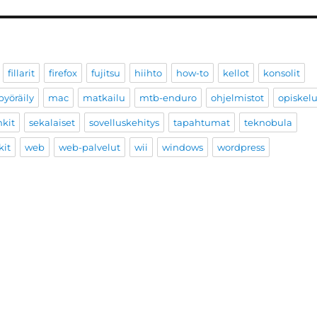
fillarit
firefox
fujitsu
hiihto
how-to
kellot
konsolit
yöräily
mac
matkailu
mtb-enduro
ohjelmistot
opiskel
nkit
sekalaiset
sovelluskehitys
tapahtumat
teknobula
kit
web
web-palvelut
wii
windows
wordpress