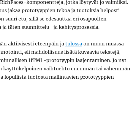
RichFaces-komponentteja, jotka löytyvät jo valmiiksi.
us jakaa prototyyppien tekoa ja tuotoksia helposti
 suuri etu, sillä se edesauttaa eri osapuolten
a täten suunnittelu- ja kehitysprosessia.
ään aktiivisesti eteenpäin ja
tulossa
on muun muassa
notointi, eli mahdollisuus lisätä kuvaavia tekstejä,
oiminnallisen HTML-prototyypin laajentaminen. Jo nyt
vin käyttökelpoinen vaihtoehto enemmän tai vähemmän
ja lopullista tuotosta mallintavien prototyyppien