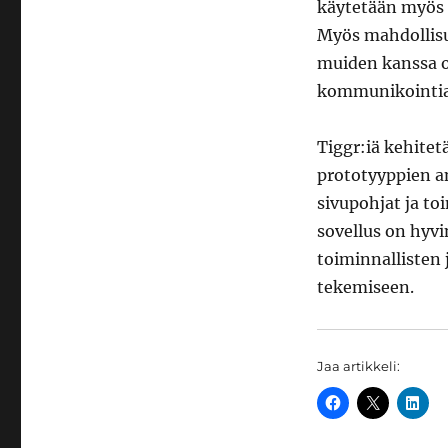
käytetään myös 
Myös mahdollisu
muiden kanssa on
kommunikointia j
Tiggr:iä kehitet
prototyyppien an
sivupohjat ja t
sovellus on hy
toiminnallisten 
tekemiseen.
Jaa artikkeli: