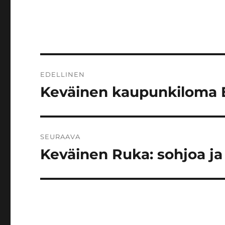
Artikkelien
EDELLINEN
selaus
Keväinen kaupunkiloma 
Edellinen
artikkeli:
SEURAAVA
Keväinen Ruka: sohjoa ja
Seuraava
artikkeli: