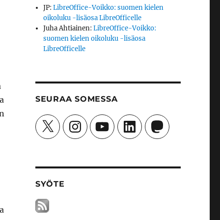
JP
:
LibreOffice-Voikko: suomen kielen
oikoluku -lisäosa LibreOfficelle
Juha Ahtiainen
:
LibreOffice-Voikko:
suomen kielen oikoluku -lisäosa
LibreOfficelle
a
SEURAA SOMESSA
a
on
X
Instagram
YouTube
LinkedIn
Mastodon
SYÖTE
a