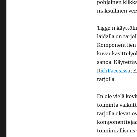
pohjainen klikkai
maksullinen vers
Tiggr:n käyttöli
laidalla on tarj
Komponenttien si
kuvankäsittelyoh
sanoa. Käytettäv
RichFacesissa
, 
tarjolla.
En ole vielä kov
toiminta vaikutt
tarjolla olevat o
komponenttejaan
toiminnallisuus-