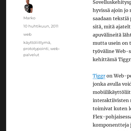
Sovelluskehitysp
hyvissä ajoin jo
Kirjoittaja
Marko
saadaan tekstiä
Julkaistu
10 huhtikuun, 2011
sitä, mitä ajate
Kategoriat
web
apuvälineitä lä
Avainsanat
käyttöliittymä
,
mutta usein on t
prototypointi
,
web-
työväline Web-s
palvelut
kehittämä Tiggr
Tiggr
on Web-poh
jonka avulla voi
mobiilikäyttölii
interaktiivisten
toimivat kuten l
Flex-pohjaisessa
komponentteja j