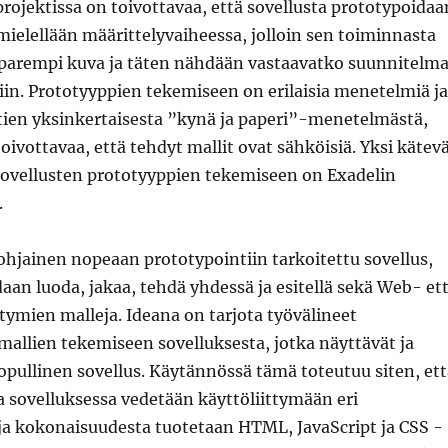
rojektissa on toivottavaa, että sovellusta prototypoidaa
 mielellään määrittelyvaiheessa, jolloin sen toiminnasta
 parempi kuva ja täten nähdään vastaavatko suunnitelma
ltiin. Prototyyppien tekemiseen on erilaisia menetelmiä ja
htien yksinkertaisesta ”kynä ja paperi”-menetelmästä,
oivottavaa, että tehdyt mallit ovat sähköisiä. Yksi kätev
ovellusten prototyyppien tekemiseen on Exadelin
.
jainen nopeaan prototypointiin tarkoitettu sovellus,
daan luoda, jakaa, tehdä yhdessä ja esitellä sekä Web- et
ttymien malleja. Ideana on tarjota työvälineet
 mallien tekemiseen sovelluksesta, jotka näyttävät ja
opullinen sovellus. Käytännössä tämä toteutuu siten, ett
 sovelluksessa vedetään käyttöliittymään eri
a kokonaisuudesta tuotetaan HTML, JavaScript ja CSS -