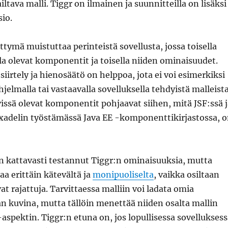
ltava malli. Tiggr on ilmainen ja suunnitteilla on lisäksi
io.
ittymä muistuttaa perinteistä sovellusta, jossa toisella
olla olevat komponentit ja toisella niiden ominaisuudet.
irtely ja hienosäätö on helppoa, jota ei voi esimerkiksi
jelmalla tai vastaavalla sovelluksella tehdyistä malleist
issä olevat komponentit pohjaavat siihen, mitä JSF:ssä j
Exadelin työstämässä Java EE -komponenttikirjastossa, 
in kattavasti testannut Tiggr:n ominaisuuksia, mutta
aa erittäin kätevältä ja
monipuoliselta
, vaikka osiltaan
vat rajattuja. Tarvittaessa malliin voi ladata omia
 kuvina, mutta tällöin menettää niiden osalta mallin
aspektin. Tiggr:n etuna on, jos lopullisessa sovelluksess