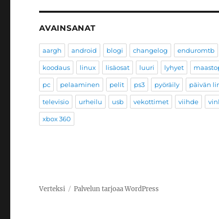
AVAINSANAT
aargh
android
blogi
changelog
enduromtb
koodaus
linux
lisäosat
luuri
lyhyet
maastop
pc
pelaaminen
pelit
ps3
pyöräily
päivän li
televisio
urheilu
usb
vekottimet
viihde
vin
xbox 360
Verteksi
Palvelun tarjoaa WordPress