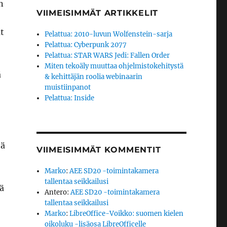
n
VIIMEISIMMÄT ARTIKKELIT
t
Pelattua: 2010-luvun Wolfenstein-sarja
Pelattua: Cyberpunk 2077
Pelattua: STAR WARS Jedi: Fallen Order
Miten tekoäly muuttaa ohjelmistokehitystä
ä
& kehittäjän roolia webinaarin
muistiinpanot
Pelattua: Inside
tä
VIIMEISIMMÄT KOMMENTIT
Marko
:
AEE SD20 -toimintakamera
tallentaa seikkailusi
ä
Antero
:
AEE SD20 -toimintakamera
tallentaa seikkailusi
Marko
:
LibreOffice-Voikko: suomen kielen
oikoluku -lisäosa LibreOfficelle