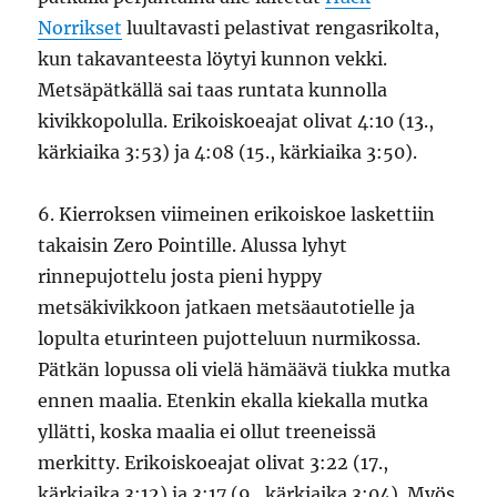
Norrikset
luultavasti pelastivat rengasrikolta,
kun takavanteesta löytyi kunnon vekki.
Metsäpätkällä sai taas runtata kunnolla
kivikkopolulla. Erikoiskoeajat olivat 4:10 (13.,
kärkiaika 3:53) ja 4:08 (15., kärkiaika 3:50).
6. Kierroksen viimeinen erikoiskoe laskettiin
takaisin Zero Pointille. Alussa lyhyt
rinnepujottelu josta pieni hyppy
metsäkivikkoon jatkaen metsäautotielle ja
lopulta eturinteen pujotteluun nurmikossa.
Pätkän lopussa oli vielä hämäävä tiukka mutka
ennen maalia. Etenkin ekalla kiekalla mutka
yllätti, koska maalia ei ollut treeneissä
merkitty. Erikoiskoeajat olivat 3:22 (17.,
kärkiaika 3:12) ja 3:17 (9., kärkiaika 3:04). Myös