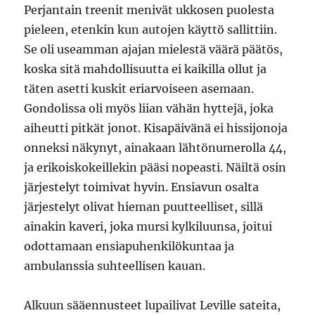
Perjantain treenit menivät ukkosen puolesta
pieleen, etenkin kun autojen käyttö sallittiin.
Se oli useamman ajajan mielestä väärä päätös,
koska sitä mahdollisuutta ei kaikilla ollut ja
täten asetti kuskit eriarvoiseen asemaan.
Gondolissa oli myös liian vähän hyttejä, joka
aiheutti pitkät jonot. Kisapäivänä ei hissijonoja
onneksi näkynyt, ainakaan lähtönumerolla 44,
ja erikoiskokeillekin pääsi nopeasti. Näiltä osin
järjestelyt toimivat hyvin. Ensiavun osalta
järjestelyt olivat hieman puutteelliset, sillä
ainakin kaveri, joka mursi kylkiluunsa, joitui
odottamaan ensiapuhenkilökuntaa ja
ambulanssia suhteellisen kauan.
Alkuun sääennusteet lupailivat Leville sateita,