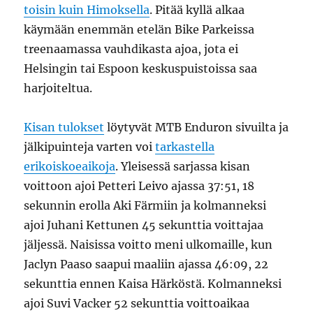
toisin kuin Himoksella
. Pitää kyllä alkaa
käymään enemmän etelän Bike Parkeissa
treenaamassa vauhdikasta ajoa, jota ei
Helsingin tai Espoon keskuspuistoissa saa
harjoiteltua.
Kisan tulokset
löytyvät MTB Enduron sivuilta ja
jälkipuinteja varten voi
tarkastella
erikoiskoeaikoja
. Yleisessä sarjassa kisan
voittoon ajoi Petteri Leivo ajassa 37:51, 18
sekunnin erolla Aki Färmiin ja kolmanneksi
ajoi Juhani Kettunen 45 sekunttia voittajaa
jäljessä. Naisissa voitto meni ulkomaille, kun
Jaclyn Paaso saapui maaliin ajassa 46:09, 22
sekunttia ennen Kaisa Härköstä. Kolmanneksi
ajoi Suvi Vacker 52 sekunttia voittoaikaa