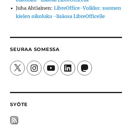
Juha Ahtiainen
:
LibreOffice-Voikko: suomen
kielen oikoluku -lisäosa LibreOfficelle
SEURAA SOMESSA
X
Instagram
YouTube
LinkedIn
Mastodon
SYÖTE