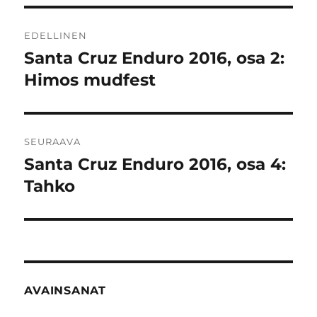
Artikkelien
EDELLINEN
selaus
Santa Cruz Enduro 2016, osa 2:
Edellinen
artikkeli:
Himos mudfest
SEURAAVA
Santa Cruz Enduro 2016, osa 4:
Seuraava
artikkeli:
Tahko
AVAINSANAT