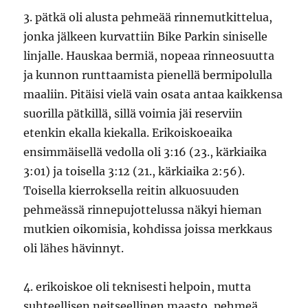
3. pätkä oli alusta pehmeää rinnemutkittelua,
jonka jälkeen kurvattiin Bike Parkin siniselle
linjalle. Hauskaa bermiä, nopeaa rinneosuutta
ja kunnon runttaamista pienellä bermipolulla
maaliin. Pitäisi vielä vain osata antaa kaikkensa
suorilla pätkillä, sillä voimia jäi reserviin
etenkin ekalla kiekalla. Erikoiskoeaika
ensimmäisellä vedolla oli 3:16 (23., kärkiaika
3:01) ja toisella 3:12 (21., kärkiaika 2:56).
Toisella kierroksella reitin alkuosuuden
pehmeässä rinnepujottelussa näkyi hieman
mutkien oikomisia, kohdissa joissa merkkaus
oli lähes hävinnyt.
4. erikoiskoe oli teknisesti helpoin, mutta
suhteellisen neitseellinen maasto, pehmeä