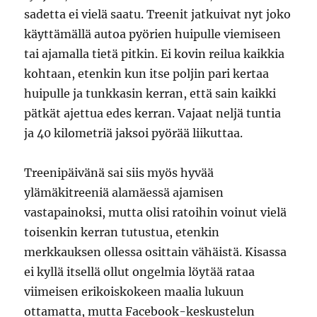
sadetta ei vielä saatu. Treenit jatkuivat nyt joko
käyttämällä autoa pyörien huipulle viemiseen
tai ajamalla tietä pitkin. Ei kovin reilua kaikkia
kohtaan, etenkin kun itse poljin pari kertaa
huipulle ja tunkkasin kerran, että sain kaikki
pätkät ajettua edes kerran. Vajaat neljä tuntia
ja 40 kilometriä jaksoi pyörää liikuttaa.
Treenipäivänä sai siis myös hyvää
ylämäkitreeniä alamäessä ajamisen
vastapainoksi, mutta olisi ratoihin voinut vielä
toisenkin kerran tutustua, etenkin
merkkauksen ollessa osittain vähäistä. Kisassa
ei kyllä itsellä ollut ongelmia löytää rataa
viimeisen erikoiskokeen maalia lukuun
ottamatta, mutta Facebook-keskustelun