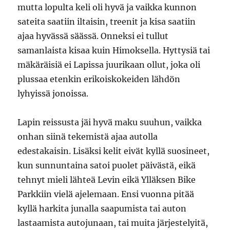
mutta lopulta keli oli hyvä ja vaikka kunnon
sateita saatiin iltaisin, treenit ja kisa saatiin
ajaa hyvässä säässä. Onneksi ei tullut
samanlaista kisaa kuin Himoksella. Hyttysiä tai
mäkäräisiä ei Lapissa juurikaan ollut, joka oli
plussaa etenkin erikoiskokeiden lähdön
lyhyissä jonoissa.
Lapin reissusta jäi hyvä maku suuhun, vaikka
onhan siinä tekemistä ajaa autolla
edestakaisin. Lisäksi kelit eivät kyllä suosineet,
kun sunnuntaina satoi puolet päivästä, eikä
tehnyt mieli lähteä Levin eikä Ylläksen Bike
Parkkiin vielä ajelemaan. Ensi vuonna pitää
kyllä harkita junalla saapumista tai auton
lastaamista autojunaan, tai muita järjestelyitä,