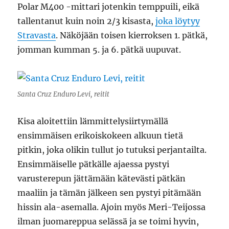
Polar M400 -mittari jotenkin temppuili, eikä
tallentanut kuin noin 2/3 kisasta,
joka löytyy
Stravasta
. Näköjään toisen kierroksen 1. pätkä,
jomman kumman 5. ja 6. pätkä uupuvat.
Santa Cruz Enduro Levi, reitit
Kisa aloitettiin lämmittelysiirtymällä
ensimmäisen erikoiskokeen alkuun tietä
pitkin, joka olikin tullut jo tutuksi perjantailta.
Ensimmäiselle pätkälle ajaessa pystyi
varusterepun jättämään kätevästi pätkän
maaliin ja tämän jälkeen sen pystyi pitämään
hissin ala-asemalla. Ajoin myös Meri-Teijossa
ilman juomareppua selässä ja se toimi hyvin,