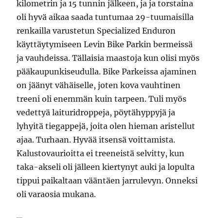
kilometrin ja 15 tunnin jälkeen, ja ja torstaina
oli hyvä aikaa saada tuntumaa 29-tuumaisilla
renkailla varustetun Specialized Enduron
käyttäytymiseen Levin Bike Parkin bermeissä
ja vauhdeissa. Tällaisia maastoja kun olisi myös
pääkaupunkiseudulla. Bike Parkeissa ajaminen
on jäänyt vähäiselle, joten kova vauhtinen
treeni oli enemmän kuin tarpeen. Tuli myös
vedettyä laituridroppeja, pöytähyppyjä ja
lyhyitä tiegappejä, joita olen hieman aristellut
ajaa. Turhaan. Hyvää itsensä voittamista.
Kalustovaurioitta ei treeneistä selvitty, kun
taka-akseli oli jälleen kiertynyt auki ja lopulta
tippui paikaltaan vääntäen jarrulevyn. Onneksi
oli varaosia mukana.