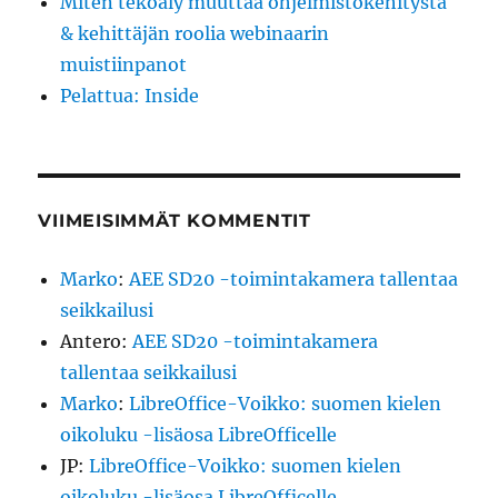
Miten tekoäly muuttaa ohjelmistokehitystä
& kehittäjän roolia webinaarin
muistiinpanot
Pelattua: Inside
VIIMEISIMMÄT KOMMENTIT
Marko
:
AEE SD20 -toimintakamera tallentaa
seikkailusi
Antero
:
AEE SD20 -toimintakamera
tallentaa seikkailusi
Marko
:
LibreOffice-Voikko: suomen kielen
oikoluku -lisäosa LibreOfficelle
JP
:
LibreOffice-Voikko: suomen kielen
oikoluku -lisäosa LibreOfficelle