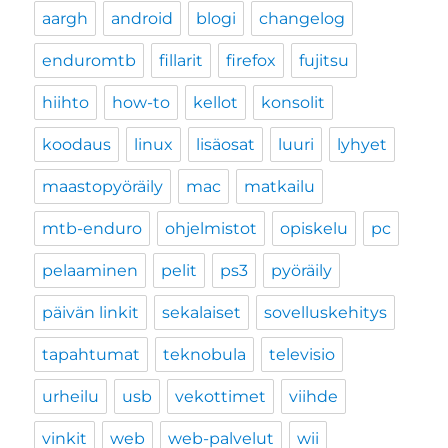
aargh
android
blogi
changelog
enduromtb
fillarit
firefox
fujitsu
hiihto
how-to
kellot
konsolit
koodaus
linux
lisäosat
luuri
lyhyet
maastopyöräily
mac
matkailu
mtb-enduro
ohjelmistot
opiskelu
pc
pelaaminen
pelit
ps3
pyöräily
päivän linkit
sekalaiset
sovelluskehitys
tapahtumat
teknobula
televisio
urheilu
usb
vekottimet
viihde
vinkit
web
web-palvelut
wii