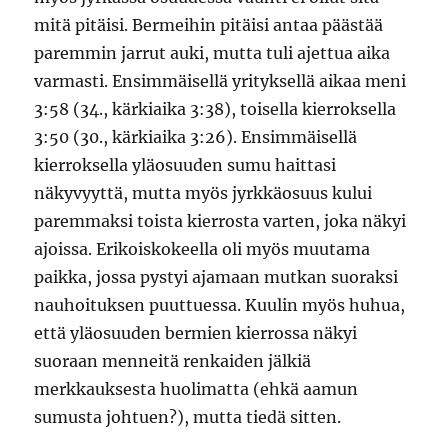
mitä pitäisi. Bermeihin pitäisi antaa päästää
paremmin jarrut auki, mutta tuli ajettua aika
varmasti. Ensimmäisellä yrityksellä aikaa meni
3:58 (34., kärkiaika 3:38), toisella kierroksella
3:50 (30., kärkiaika 3:26). Ensimmäisellä
kierroksella yläosuuden sumu haittasi
näkyvyyttä, mutta myös jyrkkäosuus kului
paremmaksi toista kierrosta varten, joka näkyi
ajoissa. Erikoiskokeella oli myös muutama
paikka, jossa pystyi ajamaan mutkan suoraksi
nauhoituksen puuttuessa. Kuulin myös huhua,
että yläosuuden bermien kierrossa näkyi
suoraan menneitä renkaiden jälkiä
merkkauksesta huolimatta (ehkä aamun
sumusta johtuen?), mutta tiedä sitten.