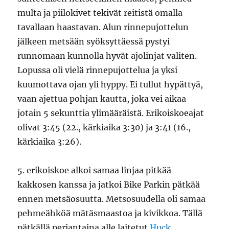
multa ja piilokivet tekivät reitistä omalla
tavallaan haastavan. Alun rinnepujottelun
jälkeen metsään syöksyttäessä pystyi
runnomaan kunnolla hyvät ajolinjat valiten.
Lopussa oli vielä rinnepujottelua ja yksi
kuumottava ojan yli hyppy. Ei tullut hypättyä,
vaan ajettua pohjan kautta, joka vei aikaa
jotain 5 sekunttia ylimääräistä. Erikoiskoeajat
olivat 3:45 (22., kärkiaika 3:30) ja 3:41 (16.,
kärkiaika 3:26).
5. erikoiskoe alkoi samaa linjaa pitkää
kakkosen kanssa ja jatkoi Bike Parkin pätkää
ennen metsäosuutta. Metsosuudella oli samaa
pehmeähköä mätäsmaastoa ja kivikkoa. Tällä
pätkällä perjantaina alle laitetut
Huck