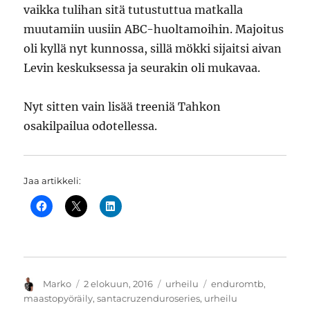
vaikka tulihan sitä tutustuttua matkalla
muutamiin uusiin ABC-huoltamoihin. Majoitus
oli kyllä nyt kunnossa, sillä mökki sijaitsi aivan
Levin keskuksessa ja seurakin oli mukavaa.
Nyt sitten vain lisää treeniä Tahkon
osakilpailua odotellessa.
Jaa artikkeli:
Kirjoittaja
Julkaistu
Kategoriat
Avainsanat
Marko
2 elokuun, 2016
urheilu
enduromtb
,
maastopyöräily
,
santacruzenduroseries
,
urheilu