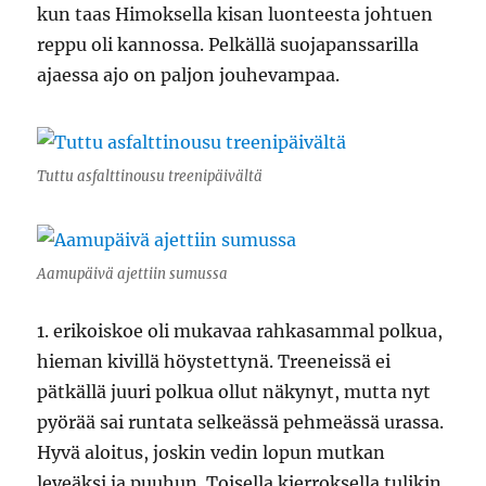
kun taas Himoksella kisan luonteesta johtuen
reppu oli kannossa. Pelkällä suojapanssarilla
ajaessa ajo on paljon jouhevampaa.
Tuttu asfalttinousu treenipäivältä
Aamupäivä ajettiin sumussa
1. erikoiskoe oli mukavaa rahkasammal polkua,
hieman kivillä höystettynä. Treeneissä ei
pätkällä juuri polkua ollut näkynyt, mutta nyt
pyörää sai runtata selkeässä pehmeässä urassa.
Hyvä aloitus, joskin vedin lopun mutkan
leveäksi ja puuhun. Toisella kierroksella tulikin