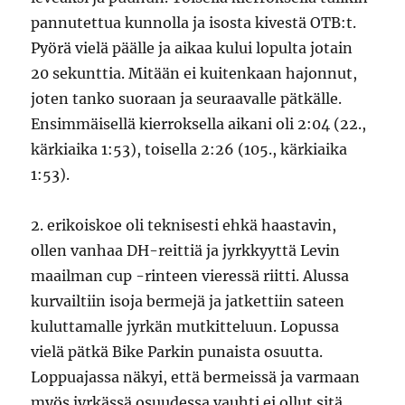
pannutettua kunnolla ja isosta kivestä OTB:t.
Pyörä vielä päälle ja aikaa kului lopulta jotain
20 sekunttia. Mitään ei kuitenkaan hajonnut,
joten tanko suoraan ja seuraavalle pätkälle.
Ensimmäisellä kierroksella aikani oli 2:04 (22.,
kärkiaika 1:53), toisella 2:26 (105., kärkiaika
1:53).
2. erikoiskoe oli teknisesti ehkä haastavin,
ollen vanhaa DH-reittiä ja jyrkkyyttä Levin
maailman cup -rinteen vieressä riitti. Alussa
kurvailtiin isoja bermejä ja jatkettiin sateen
kuluttamalle jyrkän mutkitteluun. Lopussa
vielä pätkä Bike Parkin punaista osuutta.
Loppuajassa näkyi, että bermeissä ja varmaan
myös jyrkässä osuudessa vauhti ei ollut sitä