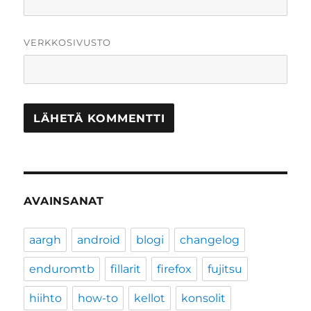
VERKKOSIVUSTO
AVAINSANAT
aargh
android
blogi
changelog
enduromtb
fillarit
firefox
fujitsu
hiihto
how-to
kellot
konsolit