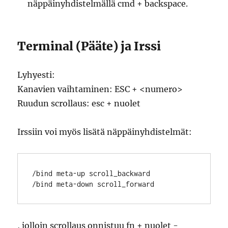
näppäinyhdistelmällä cmd + backspace.
Terminal (Pääte) ja Irssi
Lyhyesti:
Kanavien vaihtaminen: ESC + <numero>
Ruudun scrollaus: esc + nuolet
Irssiin voi myös lisätä näppäinyhdistelmät:
/bind meta-up scroll_backward

, jolloin scrollaus onnistuu fn + nuolet -