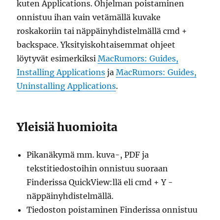
kuten Applications. Ohjelman poistaminen
onnistuu ihan vain vetämällä kuvake
roskakoriin tai näppäinyhdistelmällä cmd +
backspace. Yksityiskohtaisemmat ohjeet
löytyvät esimerkiksi
MacRumors: Guides,
Installing Applications
ja
MacRumors: Guides,
Uninstalling Applications
.
Yleisiä huomioita
Pikanäkymä mm. kuva-, PDF ja
tekstitiedostoihin onnistuu suoraan
Finderissa QuickView:llä eli cmd + Y -
näppäinyhdistelmällä.
Tiedoston poistaminen Finderissa onnistuu