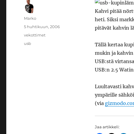
Kahvi pitää nört
Kirjoittaja
Marko
heti. Siksi mark
Julkaistu
5 huhtikuun, 2006
pitävät kahvin l
Kategoriat
vekottimet
Avainsanat
usb
Tällä kertaa kup
mukin ja kahvin
USB:stä virtansa
USB:n 2.5 Watin 
Luultavasti kah
ympärille sähkö
(via
gizmodo.c
Jaa artikkeli: