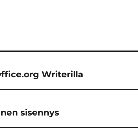
fice.org Writerilla
inen sisennys