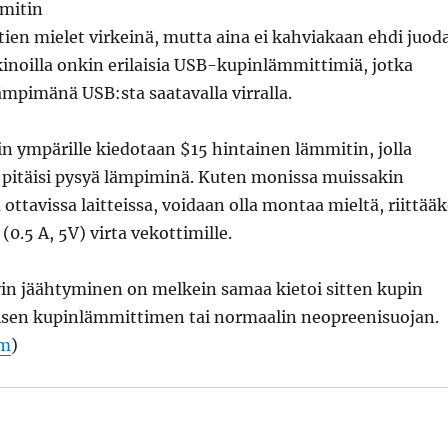
tien mielet virkeinä, mutta aina ei kahviakaan ehdi juod
kinoilla onkin erilaisia USB-kupinlämmittimiä, jotka
ämpimänä USB:sta saatavalla virralla.
in ympärille kiedotaan $15 hintainen lämmitin, jolla
 pitäisi pysyä lämpiminä. Kuten monissa muissakin
 ottavissa laitteissa, voidaan olla montaa mieltä, riittää
(0.5 A, 5V) virta vekottimille.
vin jäähtyminen on melkein samaa kietoi sitten kupin
isen kupinlämmittimen tai normaalin neopreenisuojan.
om
)