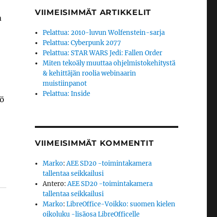
VIIMEISIMMÄT ARTIKKELIT
a
Pelattua: 2010-luvun Wolfenstein-sarja
Pelattua: Cyberpunk 2077
Pelattua: STAR WARS Jedi: Fallen Order
Miten tekoäly muuttaa ohjelmistokehitystä
& kehittäjän roolia webinaarin
muistiinpanot
Pelattua: Inside
kö
VIIMEISIMMÄT KOMMENTIT
Marko
:
AEE SD20 -toimintakamera
tallentaa seikkailusi
Antero
:
AEE SD20 -toimintakamera
tallentaa seikkailusi
Marko
:
LibreOffice-Voikko: suomen kielen
oikoluku -lisäosa LibreOfficelle