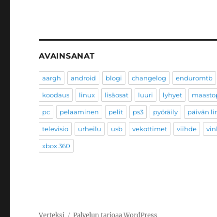
AVAINSANAT
aargh
android
blogi
changelog
enduromtb
koodaus
linux
lisäosat
luuri
lyhyet
maastop
pc
pelaaminen
pelit
ps3
pyöräily
päivän li
televisio
urheilu
usb
vekottimet
viihde
vin
xbox 360
Verteksi
Palvelun tarjoaa WordPress