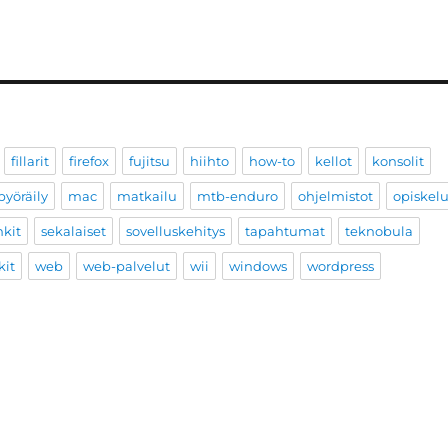
fillarit
firefox
fujitsu
hiihto
how-to
kellot
konsolit
yöräily
mac
matkailu
mtb-enduro
ohjelmistot
opiskel
nkit
sekalaiset
sovelluskehitys
tapahtumat
teknobula
kit
web
web-palvelut
wii
windows
wordpress