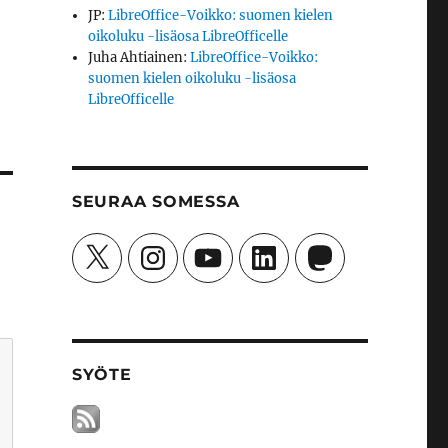
JP
:
LibreOffice-Voikko: suomen kielen
oikoluku -lisäosa LibreOfficelle
Juha Ahtiainen
:
LibreOffice-Voikko:
suomen kielen oikoluku -lisäosa
LibreOfficelle
SEURAA SOMESSA
X
Instagram
YouTube
LinkedIn
Mastodon
SYÖTE