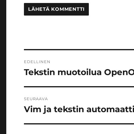
Artikkelien
EDELLINEN
selaus
Tekstin muotoilua OpenOf
Edellinen
artikkeli:
SEURAAVA
Vim ja tekstin automaatt
Seuraava
artikkeli: