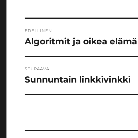
Artikkelien
EDELLINEN
selaus
Algoritmit ja oikea elämä
Edellinen
artikkeli:
SEURAAVA
Sunnuntain linkkivinkki
Seuraava
artikkeli: