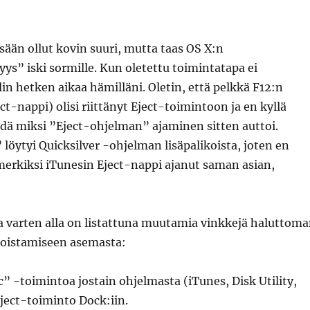
sään ollut kovin suuri, mutta taas OS X:n
ys” iski sormille. Kun oletettu toimintatapa ei
in hetken aikaa hämilläni. Oletin, että pelkkä F12:n
t-nappi) olisi riittänyt Eject-toimintoon ja en kyllä
edä miksi ”Eject-ohjelman” ajaminen sitten auttoi.
löytyi Quicksilver -ohjelman lisäpalikoista, joten en
imerkiksi iTunesin Eject-nappi ajanut saman asian,
a varten alla on listattuna muutamia vinkkejä haluttom
oistamiseen asemasta:
c” -toimintoa jostain ohjelmasta (iTunes, Disk Utility,
Eject-toiminto Dock:iin.