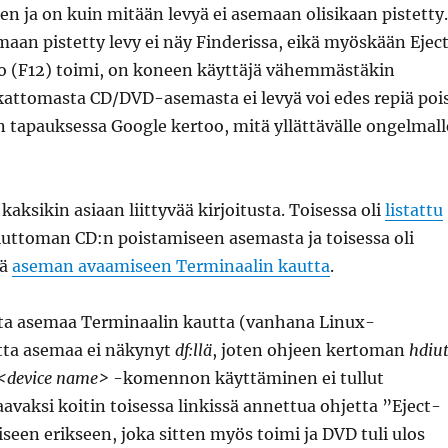
en ja on kuin mitään levyä ei asemaan olisikaan pistetty.
maan pistetty levy ei näy Finderissa, eikä myöskään Ejec
 (F12) toimi, on koneen käyttäjä vähemmästäkin
kattomasta CD/DVD-asemasta ei levyä voi edes repiä pois
 tapauksessa Google kertoo, mitä yllättävälle ongelmall
kaksikin asiaan liittyvää kirjoitusta. Toisessa oli
listattu
uttoman CD:n poistamiseen asemasta ja toisessa oli
jä
aseman avaamiseen Terminaalin kautta
.
ata asemaa Terminaalin kautta (vanhana Linux-
tta asemaa ei näkynyt
df:llä
, joten ohjeen kertoman
hdiut
v/<device name>
-komennon käyttäminen ei tullut
avaksi koitin toisessa linkissä annettua ohjetta ”Eject-
een erikseen, joka sitten myös toimi ja DVD tuli ulos