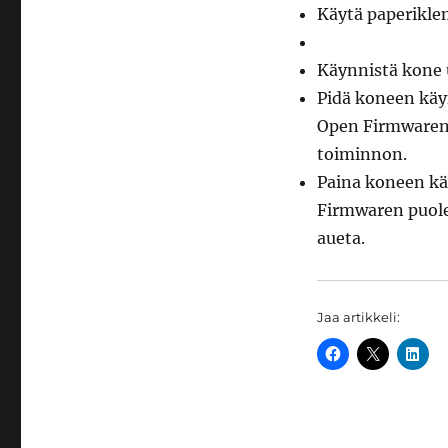
Käytä paperiklem
Käynnistä kone 
Pidä koneen käy
Open Firmwaren S
toiminnon.
Paina koneen k
Firmwaren puolel
aueta.
Jaa artikkeli: