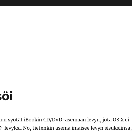
öi
kun syötät iBookin CD/DVD-asemaan levyn, jota OS X ei
levyksi. No, tietenkin asema imaisee levyn sisuksiinsa,