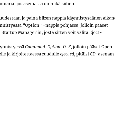
maria, jos asemassa on reikä siihen.
uudestaan ja paina hiiren nappia käynnistysäänen aikan
nnistyessä ”Option” -nappia pohjassa, jolloin pääset
tartup Manageriin, josta sitten voit valita Eject-
äynnistyessä
Command-Option-O-F
, jolloin pääset Open
le ja kirjoitettaessa ruudulle
eject cd
, pitäisi CD-aseman