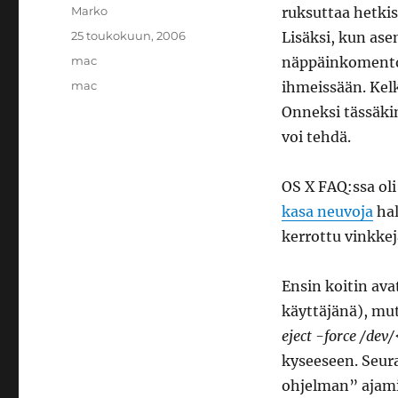
Kirjoittaja
Marko
ruksuttaa hetkis
Julkaistu
25 toukokuun, 2006
Lisäksi, kun ase
Kategoriat
mac
näppäinkomento
Avainsanat
mac
ihmeissään. Kel
Onneksi tässäkin
voi tehdä.
OS X FAQ:ssa oli 
kasa neuvoja
hal
kerrottu vinkke
Ensin koitin av
käyttäjänä), mu
eject -force /de
kyseeseen. Seura
ohjelman” ajamis