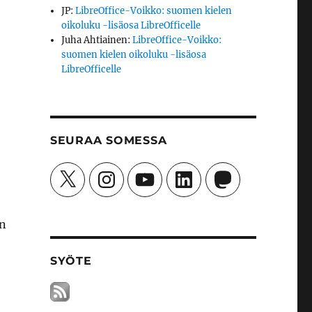
JP
:
LibreOffice-Voikko: suomen kielen
oikoluku -lisäosa LibreOfficelle
Juha Ahtiainen
:
LibreOffice-Voikko:
suomen kielen oikoluku -lisäosa
LibreOfficelle
SEURAA SOMESSA
X
Instagram
YouTube
LinkedIn
Mastodon
an
SYÖTE