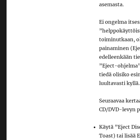
asemasta.
Ei ongelma itses
”helppokäyttöisy
toiminutkaan, ol
painaminen (Ejec
edelleenkään ti
”Eject-ohjelma” 
tiedä olisiko es
luultavasti kyllä.
Seuraavaa kerta
CD/DVD-levyn p
Käytä ”Eject Dis
Toast) tai lisää 