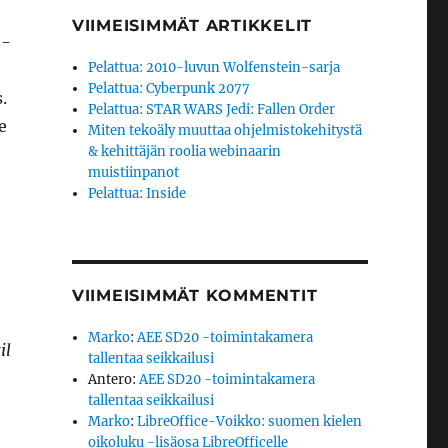
VIIMEISIMMÄT ARTIKKELIT
t-
Pelattua: 2010-luvun Wolfenstein-sarja
Pelattua: Cyberpunk 2077
.
Pelattua: STAR WARS Jedi: Fallen Order
e
Miten tekoäly muuttaa ohjelmistokehitystä
& kehittäjän roolia webinaarin
muistiinpanot
Pelattua: Inside
VIIMEISIMMÄT KOMMENTIT
Marko
:
AEE SD20 -toimintakamera
il
tallentaa seikkailusi
Antero
:
AEE SD20 -toimintakamera
tallentaa seikkailusi
Marko
:
LibreOffice-Voikko: suomen kielen
oikoluku -lisäosa LibreOfficelle