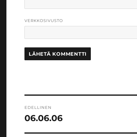
VERKKOSIVUSTO
Artikkelien
EDELLINEN
selaus
06.06.06
Edellinen
artikkeli: