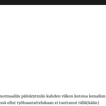
n normaaliin päivärytmiin kahden viikon kotona lomailun
issä ollut työhaastattelukaan ei tuottanut tällä(kään)