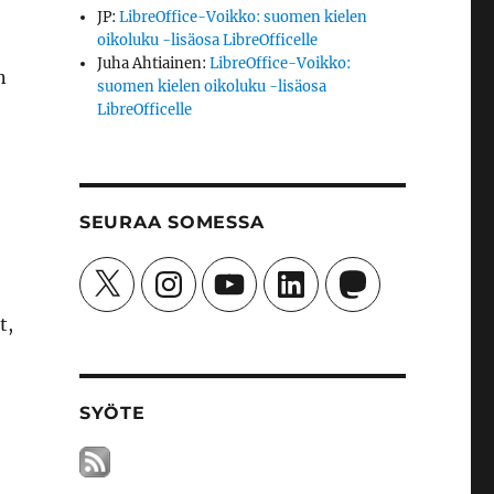
JP
:
LibreOffice-Voikko: suomen kielen
oikoluku -lisäosa LibreOfficelle
Juha Ahtiainen
:
LibreOffice-Voikko:
n
suomen kielen oikoluku -lisäosa
LibreOfficelle
SEURAA SOMESSA
X
Instagram
YouTube
LinkedIn
Mastodon
t,
SYÖTE