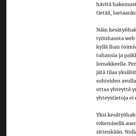
hävitä hakemusta
tietää, luetaan
Näin kesätyöhaku
työnhausta web-
kyllä ihan toimi
tuhansia ja paik
lomakkeella. Per
jätä tilaa yksilö
suhteiden avulla
ottaa yhteyttä 
yhteystietoja ei 
Yksi kesätyöhak
tekemisellä aue
sittenkään. Nol