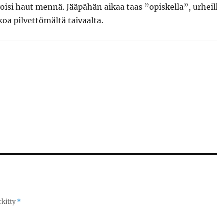
isi haut mennä. Jääpähän aikaa taas ”opiskella”, urheil
koa pilvettömältä taivaalta.
rkitty
*