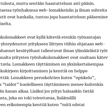
 tulosta, mutta sentään haastatteluun asti pääsin.
ttaessa työnhakunsa web-lomakkeisiin ja ilman suhteita
ktit ovat hankalia, tuntuu jopa haastatteluun pääsemin
selta.
akulomakkeet ovat kyllä käteviä etenkin työnantajan
 yhteydenotot yritykseen liittyen töihin ohjataan web-
uhannet kesätyöhaut tallentuvat ilman ylimääräistä työt
nalta yritysten työnhakulomakkeet ovat osaltaan kätev
hottavia. Lomakkeen täyttäminen on yksinkertaisempaa
kukirjeen kirjoittaminen ja kenttiä on helppo
yttää. Lomakkeen peruskohtien kuten ”opiskelu”,
 ”taidot” huolelliseen täyttämiseen menee kuitenkin
än kauan aikaa. Lisäksi jos yritys haluaakin tietää
a, joka on toki toivottavaa, lisäämällä
n erikoisempia kenttiä kuten ”mitä odotat