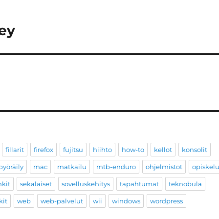
key
fillarit
firefox
fujitsu
hiihto
how-to
kellot
konsolit
yöräily
mac
matkailu
mtb-enduro
ohjelmistot
opiskel
nkit
sekalaiset
sovelluskehitys
tapahtumat
teknobula
kit
web
web-palvelut
wii
windows
wordpress