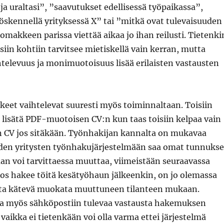
 ja uraltasi”, ”saavutukset edellisessä työpaikassa”,
öskennellä yrityksessä X” tai ”mitkä ovat tulevaisuuden
omakkeen parissa viettää aikaa jo ihan reilusti. Tietenki
siin kohtiin tarvitsee mietiskellä vain kerran, mutta
televuus ja monimuotoisuus lisää erilaisten vastausten
et vaihtelevat suuresti myös toiminnaltaan. Toisiin
 lisätä PDF-muotoisen CV:n kun taas toisiin kelpaa vain
 CV jos sitäkään. Työnhakijan kannalta on mukavaa
iden yritysten työnhakujärjestelmään saa omat tunnukse
an voi tarvittaessa muuttaa, viimeistään seuraavassa
os hakee töitä kesätyöhaun jälkeenkin, on jo olemassa
ta kätevä muokata muuttuneen tilanteen mukaan.
aa myös sähköpostiin tulevaa vastausta hakemuksen
 vaikka ei tietenkään voi olla varma ettei järjestelmä