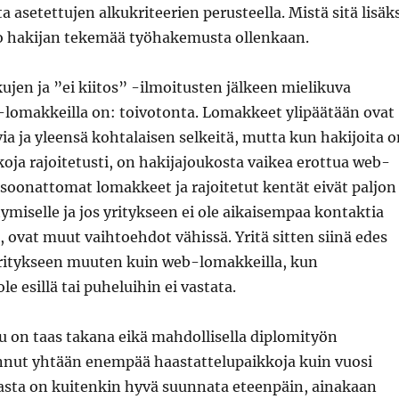
 asetettujen alkukriteerien perusteella. Mistä sitä lisäk
ko hakijan tekemää työhakemusta ollenkaan.
jen ja ”ei kiitos” -ilmoitusten jälkeen mielikuva
lomakkeilla on: toivotonta. Lomakkeet ylipäätään ovat
via ja yleensä kohtalaisen selkeitä, mutta kun hakijoita 
koja rajoitetusti, on hakijajoukosta vaikea erottua web-
soonattomat lomakkeet ja rajoitetut kentät eivät paljon
itymiselle ja jos yritykseen ei ole aikaisempaa kontaktia
, ovat muut vaihtoehdot vähissä. Yritä sitten siinä edes
yritykseen muuten kuin web-lomakkeilla, kun
ole esillä tai puheluihin ei vastata.
u on taas takana eikä mahdollisella diplomityön
nnut yhtään enempää haastattelupaikkoja kuin vuosi
lasta on kuitenkin hyvä suunnata eteenpäin, ainakaan