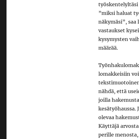
työskentelyltäsi
”miksi haluat ty
näkymäsi”, saa l
vastaukset kysei
kysymysten vaih
määrää.
Työnhakulomakke
lomakkeisiin voi
tekstimuotoinen
nähdä, että use
joilla hakemusta
kesätyöhaussa. J
olevaa hakemus
Käyttäjä arvost
perille menosta,