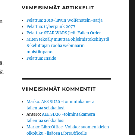
VIIMEISIMMÄT ARTIKKELIT
Pelattua: 2010-luvun Wolfenstein-sarja
en
Pelattua: Cyberpunk 2077
Pelattua: STAR WARS Jedi: Fallen Order
Miten tekoäly muuttaa ohjelmistokehitystä
& kehittäjän roolia webinaarin
muistiinpanot
Pelattua: Inside
ä.
iä
VIIMEISIMMÄT KOMMENTIT
Marko
:
AEE SD20 -toimintakamera
tallentaa seikkailusi
Antero
:
AEE SD20 -toimintakamera
tallentaa seikkailusi
Marko
:
LibreOffice-Voikko: suomen kielen
oikoluku -lisäosa LibreOfficelle