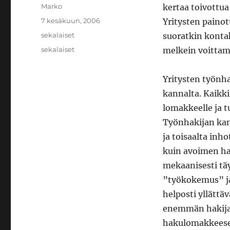
Kirjoittaja
Marko
kertaa toivottua
Julkaistu
7 kesäkuun, 2006
Yritysten paino
Kategoriat
sekalaiset
suoratkin konta
Avainsanat
sekalaiset
melkein voittami
Yritysten työnh
kannalta. Kaikki
lomakkeelle ja t
Työnhakijan kan
ja toisaalta in
kuin avoimen ha
mekaanisesti tä
”työkokemus” ja
helposti yllättäv
enemmän hakijast
hakulomakkeesee