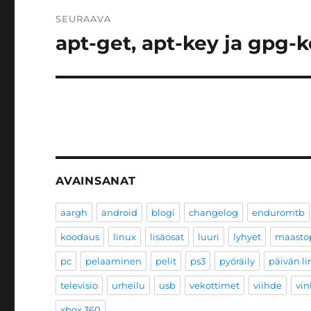
SEURAAVA
apt-get, apt-key ja gpg-
Seuraava
artikkeli:
AVAINSANAT
aargh
android
blogi
changelog
enduromtb
koodaus
linux
lisäosat
luuri
lyhyet
maastop
pc
pelaaminen
pelit
ps3
pyöräily
päivän li
televisio
urheilu
usb
vekottimet
viihde
vin
xbox 360