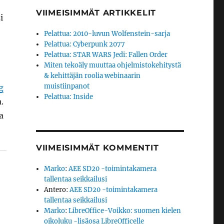
VIIMEISIMMÄT ARTIKKELIT
i
Pelattua: 2010-luvun Wolfenstein-sarja
Pelattua: Cyberpunk 2077
Pelattua: STAR WARS Jedi: Fallen Order
Miten tekoäly muuttaa ohjelmistokehitystä
& kehittäjän roolia webinaarin
muistiinpanot
g
Pelattua: Inside
.
a
VIIMEISIMMÄT KOMMENTIT
Marko
:
AEE SD20 -toimintakamera
tallentaa seikkailusi
Antero
:
AEE SD20 -toimintakamera
tallentaa seikkailusi
Marko
:
LibreOffice-Voikko: suomen kielen
oikoluku -lisäosa LibreOfficelle