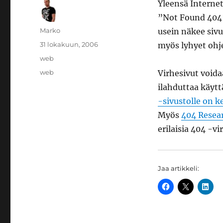
Yleensä Internet
”Not Found 404” 
Kirjoittaja
Marko
usein näkee siv
Julkaistu
31 lokakuun, 2006
myös lyhyet ohje
Kategoriat
web
Avainsanat
web
Virhesivut voida
ilahduttaa käytt
-sivustolle on k
Myös
404 Resear
erilaisia 404 -vi
Jaa artikkeli: