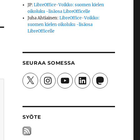
JP
:
LibreOffice-Voikko: suomen kielen
oikoluku -lisäosa LibreOfficelle
Juha Ahtiainen
:
LibreOffice-Voikko:
suomen kielen oikoluku -lisäosa
LibreOfficelle
SEURAA SOMESSA
X
Instagram
YouTube
LinkedIn
Mastodon
SYÖTE