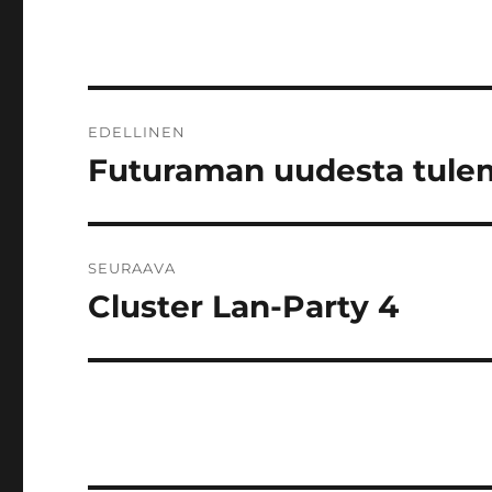
Artikkelien
EDELLINEN
selaus
Futuraman uudesta tule
Edellinen
artikkeli:
SEURAAVA
Cluster Lan-Party 4
Seuraava
artikkeli: