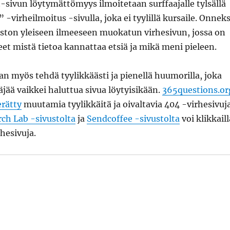
-sivun löytymättömyys ilmoitetaan surffaajalle tylsällä
-virheilmoitus -sivulla, joka ei tyylillä kursaile. Onneks
uston yleiseen ilmeeseen muokatun virhesivun, jossa on
et mistä tietoa kannattaa etsiä ja mikä meni pieleen.
an myös tehdä tyylikkäästi ja pienellä huumorilla, joka
äjää vaikkei haluttua sivua löytyisikään.
365questions.or
erätty
muutamia tyylikkäitä ja oivaltavia 404 -virhesivuja
ch Lab -sivustolta
ja
Sendcoffee -sivustolta
voi klikkaill
rhesivuja.