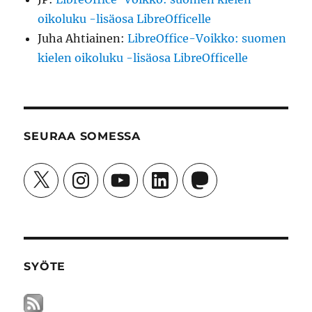
oikoluku -lisäosa LibreOfficelle
Juha Ahtiainen
:
LibreOffice-Voikko: suomen
kielen oikoluku -lisäosa LibreOfficelle
SEURAA SOMESSA
X
Instagram
YouTube
LinkedIn
Mastodon
SYÖTE