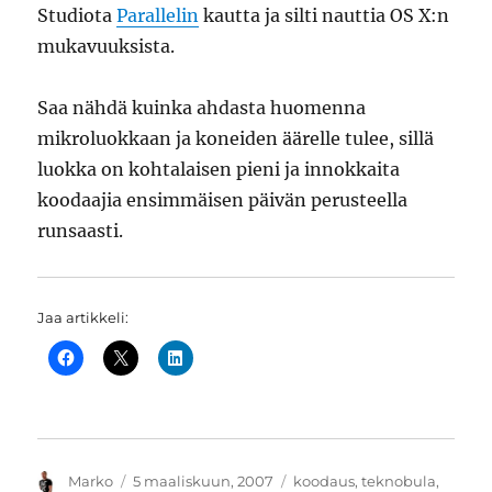
Studiota
Parallelin
kautta ja silti nauttia OS X:n
mukavuuksista.
Saa nähdä kuinka ahdasta huomenna
mikroluokkaan ja koneiden äärelle tulee, sillä
luokka on kohtalaisen pieni ja innokkaita
koodaajia ensimmäisen päivän perusteella
runsaasti.
Jaa artikkeli:
Kirjoittaja
Julkaistu
Kategoriat
Marko
5 maaliskuun, 2007
koodaus
,
teknobula
,