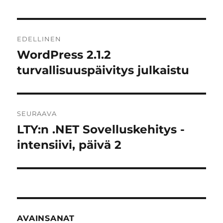
Artikkelien
EDELLINEN
selaus
WordPress 2.1.2
Edellinen
artikkeli:
turvallisuuspäivitys julkaistu
SEURAAVA
LTY:n .NET Sovelluskehitys -
Seuraava
artikkeli:
intensiivi, päivä 2
AVAINSANAT