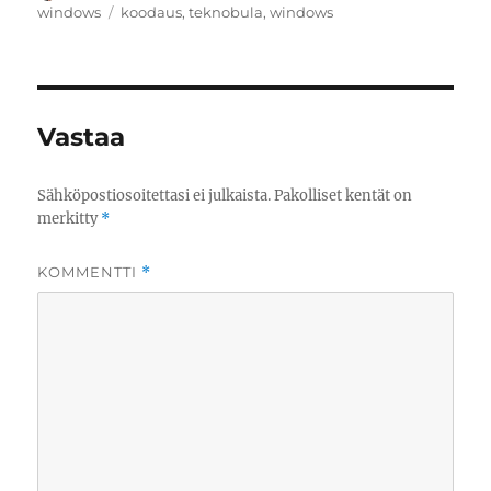
Avainsanat
windows
koodaus
,
teknobula
,
windows
Vastaa
Sähköpostiosoitettasi ei julkaista.
Pakolliset kentät on
merkitty
*
KOMMENTTI
*