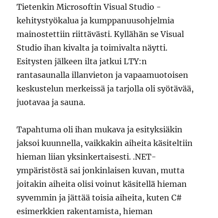
Tietenkin Microsoftin Visual Studio -
kehitystyökalua ja kumppanuusohjelmia
mainostettiin riittävästi. Kyllähän se Visual
Studio ihan kivalta ja toimivalta näytti.
Esitysten jälkeen ilta jatkui LTY:n
rantasaunalla illanvieton ja vapaamuotoisen
keskustelun merkeissä ja tarjolla oli syötävää,
juotavaa ja sauna.
Tapahtuma oli ihan mukava ja esityksiäkin
jaksoi kuunnella, vaikkakin aiheita käsiteltiin
hieman liian yksinkertaisesti. .NET-
ympäristöstä sai jonkinlaisen kuvan, mutta
joitakin aiheita olisi voinut käsitellä hieman
syvemmin ja jättää toisia aiheita, kuten C#
esimerkkien rakentamista, hieman