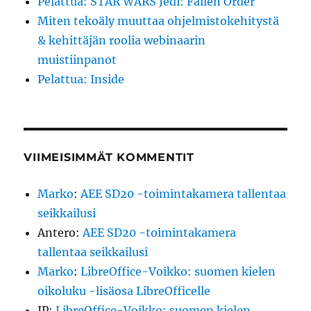
Pelattua: STAR WARS Jedi: Fallen Order
Miten tekoäly muuttaa ohjelmistokehitystä
& kehittäjän roolia webinaarin
muistiinpanot
Pelattua: Inside
VIIMEISIMMÄT KOMMENTIT
Marko
:
AEE SD20 -toimintakamera tallentaa
seikkailusi
Antero
:
AEE SD20 -toimintakamera
tallentaa seikkailusi
Marko
:
LibreOffice-Voikko: suomen kielen
oikoluku -lisäosa LibreOfficelle
JP
:
LibreOffice-Voikko: suomen kielen