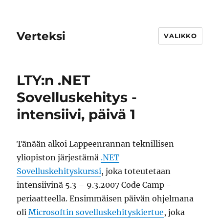
Verteksi
VALIKKO
LTY:n .NET
Sovelluskehitys -
intensiivi, päivä 1
Tänään alkoi Lappeenrannan teknillisen
yliopiston järjestämä
.NET
Sovelluskehityskurssi
, joka toteutetaan
intensiivinä 5.3 – 9.3.2007 Code Camp -
periaatteella. Ensimmäisen päivän ohjelmana
oli
Microsoftin sovelluskehityskiertue
, joka