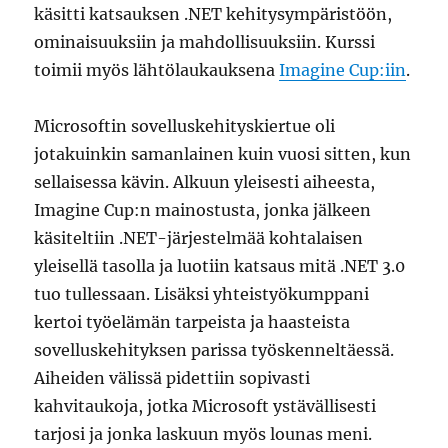
käsitti katsauksen .NET kehitysympäristöön,
ominaisuuksiin ja mahdollisuuksiin. Kurssi
toimii myös lähtölaukauksena
Imagine Cup:iin
.
Microsoftin sovelluskehityskiertue oli
jotakuinkin samanlainen kuin vuosi sitten, kun
sellaisessa kävin. Alkuun yleisesti aiheesta,
Imagine Cup:n mainostusta, jonka jälkeen
käsiteltiin .NET-järjestelmää kohtalaisen
yleisellä tasolla ja luotiin katsaus mitä .NET 3.0
tuo tullessaan. Lisäksi yhteistyökumppani
kertoi työelämän tarpeista ja haasteista
sovelluskehityksen parissa työskenneltäessä.
Aiheiden välissä pidettiin sopivasti
kahvitaukoja, jotka Microsoft ystävällisesti
tarjosi ja jonka laskuun myös lounas meni.