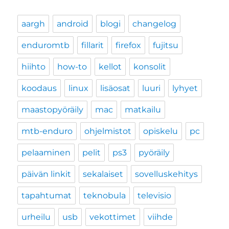
aargh
android
blogi
changelog
enduromtb
fillarit
firefox
fujitsu
hiihto
how-to
kellot
konsolit
koodaus
linux
lisäosat
luuri
lyhyet
maastopyöräily
mac
matkailu
mtb-enduro
ohjelmistot
opiskelu
pc
pelaaminen
pelit
ps3
pyöräily
päivän linkit
sekalaiset
sovelluskehitys
tapahtumat
teknobula
televisio
urheilu
usb
vekottimet
viihde