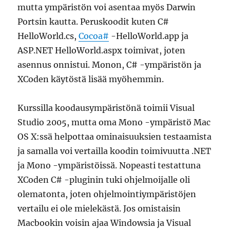
mutta ympäristön voi asentaa myös Darwin
Portsin kautta. Peruskoodit kuten C#
HelloWorld.cs,
Cocoa#
-HelloWorld.app ja
ASP.NET HelloWorld.aspx toimivat, joten
asennus onnistui. Monon, C# -ympäristön ja
XCoden käytöstä lisää myöhemmin.
Kurssilla koodausympäristönä toimii Visual
Studio 2005, mutta oma Mono -ympäristö Mac
OS X:ssä helpottaa ominaisuuksien testaamista
ja samalla voi vertailla koodin toimivuutta .NET
ja Mono -ympäristöissä. Nopeasti testattuna
XCoden C# -pluginin tuki ohjelmoijalle oli
olematonta, joten ohjelmointiympäristöjen
vertailu ei ole mielekästä. Jos omistaisin
Macbookin voisin ajaa Windowsia ja Visual