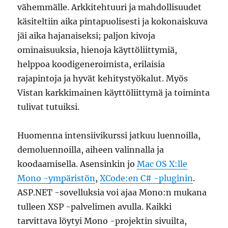
vähemmälle. Arkkitehtuuri ja mahdollisuudet
käsiteltiin aika pintapuolisesti ja kokonaiskuva
jäi aika hajanaiseksi; paljon kivoja
ominaisuuksia, hienoja käyttöliittymiä,
helppoa koodigeneroimista, erilaisia
rajapintoja ja hyvät kehitystyökalut. Myös
Vistan karkkimainen käyttöliittymä ja toiminta
tulivat tutuiksi.
Huomenna intensiivikurssi jatkuu luennoilla,
demoluennoilla, aiheen valinnalla ja
koodaamisella. Asensinkin jo
Mac OS X:lle
Mono -ympäristön
,
XCode:en C# -pluginin
.
ASP.NET -sovelluksia voi ajaa Mono:n mukana
tulleen XSP -palvelimen avulla. Kaikki
tarvittava löytyi Mono -projektin sivuilta,