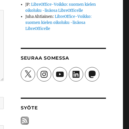
JP
:
LibreOffice-Voikko: suomen kielen
oikoluku -lisäosa LibreOfficelle
Juha Ahtiainen
:
LibreOffice-Voikko:
suomen kielen oikoluku -lisäosa
LibreOfficelle
SEURAA SOMESSA
X
Instagram
YouTube
LinkedIn
Mastodon
SYÖTE