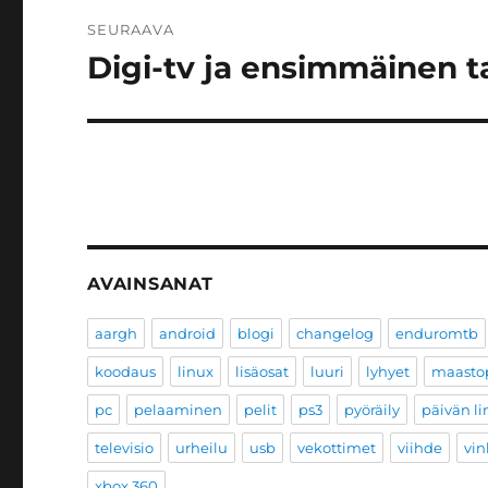
SEURAAVA
Digi-tv ja ensimmäinen t
Seuraava
artikkeli:
AVAINSANAT
aargh
android
blogi
changelog
enduromtb
koodaus
linux
lisäosat
luuri
lyhyet
maastop
pc
pelaaminen
pelit
ps3
pyöräily
päivän li
televisio
urheilu
usb
vekottimet
viihde
vin
xbox 360