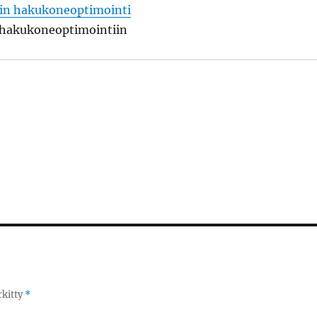
in hakukoneoptimointi
 hakukoneoptimointiin
rkitty
*