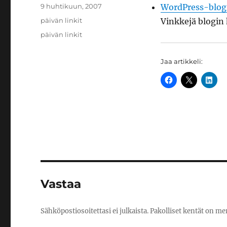
Kirjoittaja
Julkaistu
9 huhtikuun, 2007
WordPress-blog
Kategoriat
päivän linkit
Vinkkejä blogin
Avainsanat
päivän linkit
Jaa artikkeli:
Vastaa
Sähköpostiosoitettasi ei julkaista.
Pakolliset kentät on me