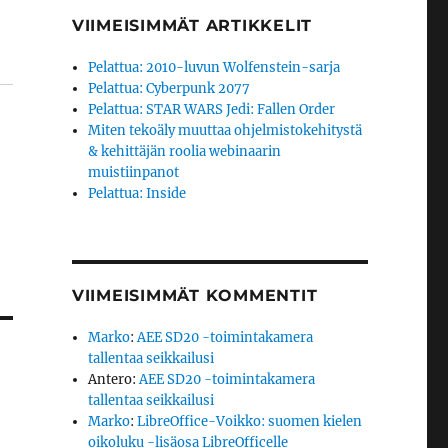
VIIMEISIMMÄT ARTIKKELIT
Pelattua: 2010-luvun Wolfenstein-sarja
Pelattua: Cyberpunk 2077
Pelattua: STAR WARS Jedi: Fallen Order
Miten tekoäly muuttaa ohjelmistokehitystä
& kehittäjän roolia webinaarin
muistiinpanot
Pelattua: Inside
VIIMEISIMMÄT KOMMENTIT
Marko
:
AEE SD20 -toimintakamera
tallentaa seikkailusi
Antero
:
AEE SD20 -toimintakamera
tallentaa seikkailusi
Marko
:
LibreOffice-Voikko: suomen kielen
oikoluku -lisäosa LibreOfficelle