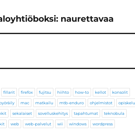
aloyhtiöboksi: naurettavaa
fillarit
firefox
fujitsu
hiihto
how-to
kellot
konsolit
yöräily
mac
matkailu
mtb-enduro
ohjelmistot
opiskel
nkit
sekalaiset
sovelluskehitys
tapahtumat
teknobula
kit
web
web-palvelut
wii
windows
wordpress