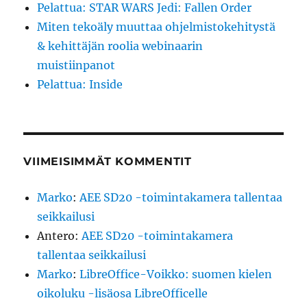
Pelattua: STAR WARS Jedi: Fallen Order
Miten tekoäly muuttaa ohjelmistokehitystä
& kehittäjän roolia webinaarin
muistiinpanot
Pelattua: Inside
VIIMEISIMMÄT KOMMENTIT
Marko
:
AEE SD20 -toimintakamera tallentaa
seikkailusi
Antero
:
AEE SD20 -toimintakamera
tallentaa seikkailusi
Marko
:
LibreOffice-Voikko: suomen kielen
oikoluku -lisäosa LibreOfficelle