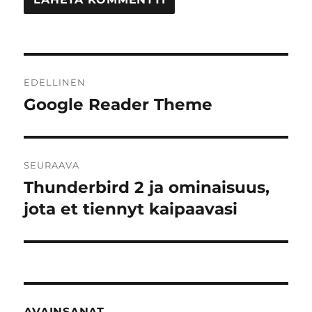
Artikkelien
EDELLINEN
selaus
Google Reader Theme
Edellinen
artikkeli:
SEURAAVA
Thunderbird 2 ja ominaisuus,
Seuraava
artikkeli:
jota et tiennyt kaipaavasi
AVAINSANAT