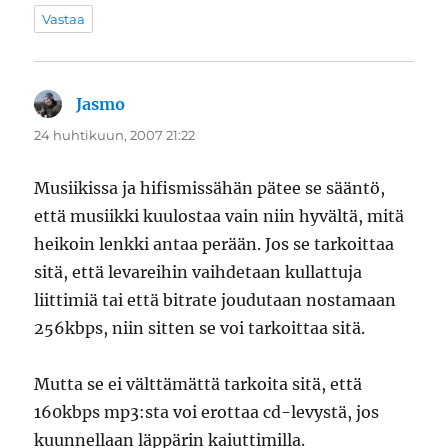
Vastaa
Jasmo
sanoo:
24 huhtikuun, 2007 21:22
Musiikissa ja hifismissähän pätee se sääntö,
että musiikki kuulostaa vain niin hyvältä, mitä
heikoin lenkki antaa perään. Jos se tarkoittaa
sitä, että levareihin vaihdetaan kullattuja
liittimiä tai että bitrate joudutaan nostamaan
256kbps, niin sitten se voi tarkoittaa sitä.
Mutta se ei välttämättä tarkoita sitä, että
160kbps mp3:sta voi erottaa cd-levystä, jos
kuunnellaan läppärin kaiuttimilla.