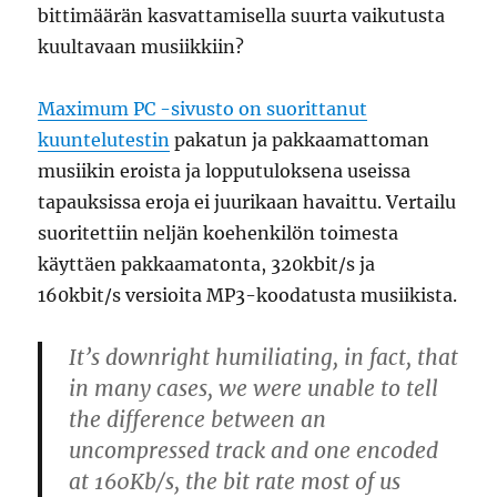
bittimäärän kasvattamisella suurta vaikutusta
kuultavaan musiikkiin?
Maximum PC -sivusto on suorittanut
kuuntelutestin
pakatun ja pakkaamattoman
musiikin eroista ja lopputuloksena useissa
tapauksissa eroja ei juurikaan havaittu. Vertailu
suoritettiin neljän koehenkilön toimesta
käyttäen pakkaamatonta, 320kbit/s ja
160kbit/s versioita MP3-koodatusta musiikista.
It’s downright humiliating, in fact, that
in many cases, we were unable to tell
the difference between an
uncompressed track and one encoded
at 160Kb/s, the bit rate most of us