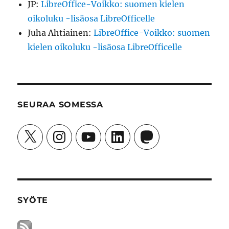
JP
:
LibreOffice-Voikko: suomen kielen
oikoluku -lisäosa LibreOfficelle
Juha Ahtiainen
:
LibreOffice-Voikko: suomen
kielen oikoluku -lisäosa LibreOfficelle
SEURAA SOMESSA
X
Instagram
YouTube
LinkedIn
Mastodon
SYÖTE