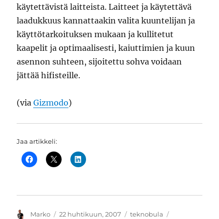
käytettävistä laitteista. Laitteet ja käytettävä
laadukkuus kannattaakin valita kuuntelijan ja
käyttötarkoituksen mukaan ja kullitetut
kaapelit ja optimaalisesti, kaiuttimien ja kuun
asennon suhteen, sijoitettu sohva voidaan
jättää hifisteille.
(via
Gizmodo
)
Jaa artikkeli:
Kirjoittaja
Julkaistu
Kategoriat
Avainsanat
Marko
22 huhtikuun, 2007
teknobula