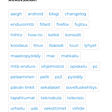
aargh
android
blogi
changelog
enduromtb
fillarit
firefox
fujitsu
hiihto
how-to
kellot
konsolit
koodaus
linux
lisäosat
luuri
lyhyet
maastopyöräily
mac
matkailu
mtb-enduro
ohjelmistot
opiskelu
pc
pelaaminen
pelit
ps3
pyöräily
päivän linkit
sekalaiset
sovelluskehitys
tapahtumat
teknobula
televisio
urheilu
usb
vekottimet
viihde