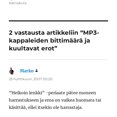
teknobula
2 vastausta artikkeliin “MP3-
kappaleiden bittimäärä ja
kuultavat erot”
Marko
sanoo:
25 huhtikuun, 2007 00:20
”Heikoin lenkki” -periaate pätee moneen
harrastukseen ja eroa on vaikea huomata tai
käsittää, ellei itsekin ole harrastaja.