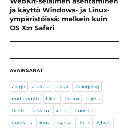
WebKit-selaimen asentaminen
Seuraava
artikkeli:
ja käyttö Windows- ja Linux-
ympäristöissä: melkein kuin
OS X:n Safari
AVAINSANAT
aargh
android
blogi
changelog
enduromtb
fillarit
firefox
fujitsu
hiihto
how-to
kellot
konsolit
koodaus
linux
lisäosat
luuri
lyhyet