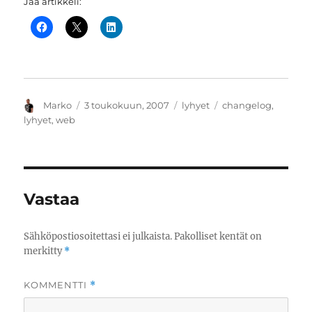
Jaa artikkeli:
Kirjoittaja
Julkaistu
Kategoriat
Avainsanat
Marko
3 toukokuun, 2007
lyhyet
changelog
,
lyhyet
,
web
Vastaa
Sähköpostiosoitettasi ei julkaista.
Pakolliset kentät on
merkitty
*
KOMMENTTI
*