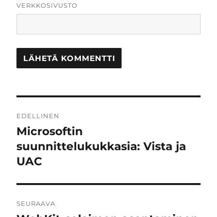
VERKKOSIVUSTO
Artikkelien
EDELLINEN
selaus
Microsoftin
Edellinen
artikkeli:
suunnittelukukkasia: Vista ja
UAC
SEURAAVA