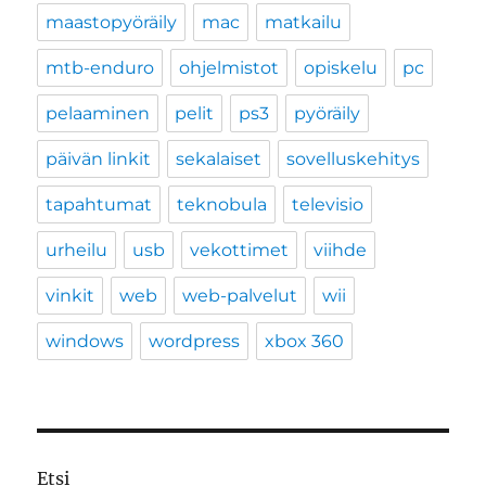
maastopyöräily
mac
matkailu
mtb-enduro
ohjelmistot
opiskelu
pc
pelaaminen
pelit
ps3
pyöräily
päivän linkit
sekalaiset
sovelluskehitys
tapahtumat
teknobula
televisio
urheilu
usb
vekottimet
viihde
vinkit
web
web-palvelut
wii
windows
wordpress
xbox 360
Etsi