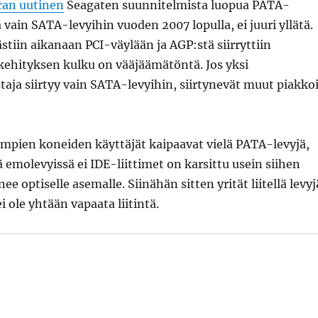
can uutinen
Seagaten suunnitelmista luopua PATA-
yä vain SATA-levyihin vuoden 2007 lopulla, ei juuri yllätä.
stiin aikanaan PCI-väylään ja AGP:stä siirryttiin
kehityksen kulku on vääjäämätöntä. Jos yksi
taja siirtyy vain SATA-levyihin, siirtynevät muut piakko
mpien koneiden käyttäjät kaipaavat vielä PATA-levyjä,
 emolevyissä ei IDE-liittimet on karsittu usein siihen
e optiselle asemalle. Siinähän sitten yrität liitellä levyj
i ole yhtään vapaata liitintä.