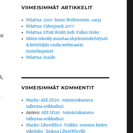
VIIMEISIMMÄT ARTIKKELIT
Pelattua: 2010-luvun Wolfenstein-sarja
Pelattua: Cyberpunk 2077
Pelattua: STAR WARS Jedi: Fallen Order
in
Miten tekoäly muuttaa ohjelmistokehitystä
& kehittäjän roolia webinaarin
muistiinpanot
Pelattua: Inside
ä,
VIIMEISIMMÄT KOMMENTIT
Marko
:
AEE SD20 -toimintakamera
tallentaa seikkailusi
Antero
:
AEE SD20 -toimintakamera
tallentaa seikkailusi
Marko
:
LibreOffice-Voikko: suomen kielen
oikoluku -lisäosa LibreOfficelle