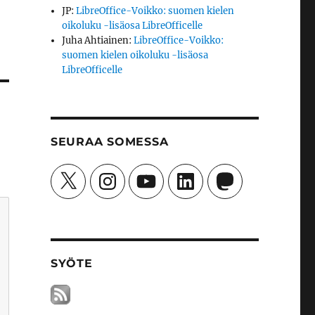
JP
:
LibreOffice-Voikko: suomen kielen
oikoluku -lisäosa LibreOfficelle
Juha Ahtiainen
:
LibreOffice-Voikko:
suomen kielen oikoluku -lisäosa
LibreOfficelle
SEURAA SOMESSA
X
Instagram
YouTube
LinkedIn
Mastodon
SYÖTE