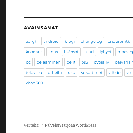
AVAINSANAT
aargh
android
blogi
changelog
enduromtb
koodaus
linux
lisäosat
luuri
lyhyet
maastop
pc
pelaaminen
pelit
ps3
pyöräily
päivän li
televisio
urheilu
usb
vekottimet
viihde
vin
xbox 360
Verteksi
Palvelun tarjoaa WordPress