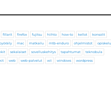
fillarit
firefox
fujitsu
hiihto
how-to
kellot
konsolit
yöräily
mac
matkailu
mtb-enduro
ohjelmistot
opiskel
nkit
sekalaiset
sovelluskehitys
tapahtumat
teknobula
kit
web
web-palvelut
wii
windows
wordpress