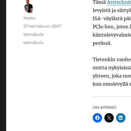
Tämä
Arstechni
levyistä ja siirt
Kirjoittaja
Marko
ISA-väylästä pää
Julkaistu
27 heinäkuun, 2007
PCIe:hen, joten 
Kategoriat
teknobula
kiintolevyvalmis
Avainsanat
teknobula
perässä.
Tietenkin vanhe
mutta nykyisissä
yhteen, joka mene
kun emolevyllä e
Jaa artikkeli: