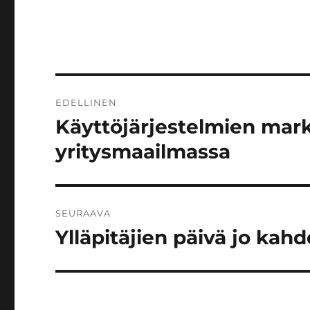
Artikkelien
EDELLINEN
selaus
Käyttöjärjestelmien mark
Edellinen
artikkeli:
yritysmaailmassa
SEURAAVA
Ylläpitäjien päivä jo ka
Seuraava
artikkeli: