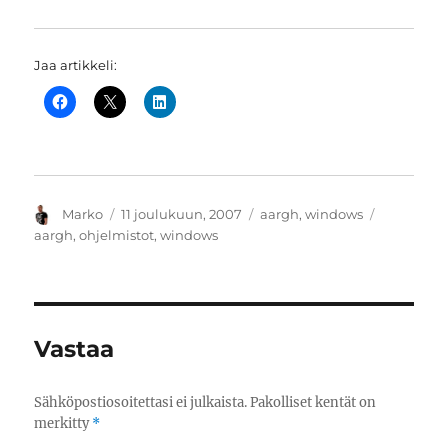
Jaa artikkeli:
Kirjoittaja
Julkaistu
Kategoriat
Avainsana
Marko
11 joulukuun, 2007
aargh
,
windows
aargh
,
ohjelmistot
,
windows
Vastaa
Sähköpostiosoitettasi ei julkaista.
Pakolliset kentät on
merkitty
*