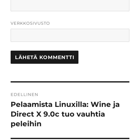
VERKKOSIVUSTO
Artikkelien
EDELLINEN
selaus
Pelaamista Linuxilla: Wine ja
Edellinen
artikkeli:
Direct X 9.0c tuo vauhtia
peleihin