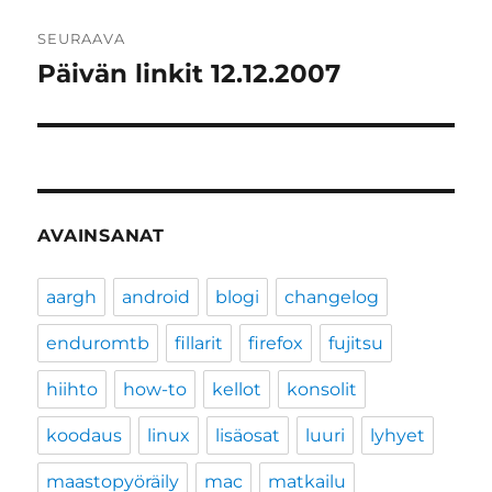
SEURAAVA
Päivän linkit 12.12.2007
Seuraava
artikkeli:
AVAINSANAT
aargh
android
blogi
changelog
enduromtb
fillarit
firefox
fujitsu
hiihto
how-to
kellot
konsolit
koodaus
linux
lisäosat
luuri
lyhyet
maastopyöräily
mac
matkailu