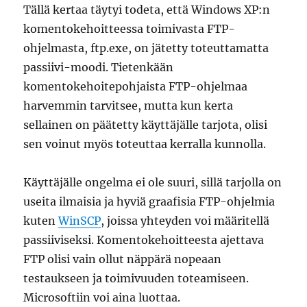
Tällä kertaa täytyi todeta, että Windows XP:n
komentokehoitteessa toimivasta FTP-
ohjelmasta, ftp.exe, on jätetty toteuttamatta
passiivi-moodi. Tietenkään
komentokehoitepohjaista FTP-ohjelmaa
harvemmin tarvitsee, mutta kun kerta
sellainen on päätetty käyttäjälle tarjota, olisi
sen voinut myös toteuttaa kerralla kunnolla.
Käyttäjälle ongelma ei ole suuri, sillä tarjolla on
useita ilmaisia ja hyviä graafisia FTP-ohjelmia
kuten
WinSCP
, joissa yhteyden voi määritellä
passiiviseksi. Komentokehoitteesta ajettava
FTP olisi vain ollut näppärä nopeaan
testaukseen ja toimivuuden toteamiseen.
Microsoftiin voi aina luottaa.