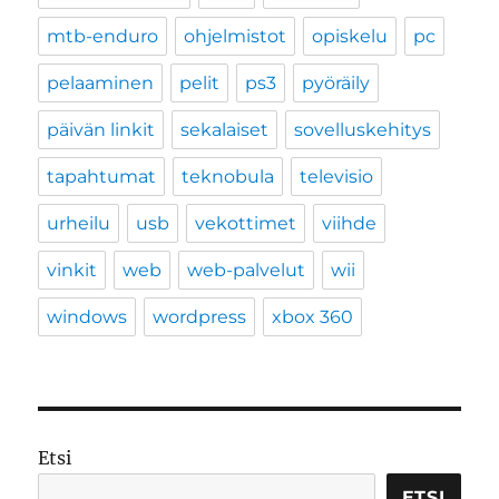
mtb-enduro
ohjelmistot
opiskelu
pc
pelaaminen
pelit
ps3
pyöräily
päivän linkit
sekalaiset
sovelluskehitys
tapahtumat
teknobula
televisio
urheilu
usb
vekottimet
viihde
vinkit
web
web-palvelut
wii
windows
wordpress
xbox 360
Etsi
ETSI