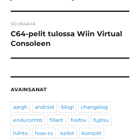
SEURAAVA
C64-pelit tulossa Wiin Virtual
Seuraava
artikkeli:
Consoleen
AVAINSANAT
aargh
android
blogi
changelog
enduromtb
fillarit
firefox
fujitsu
hiihto
how-to
kellot
konsolit