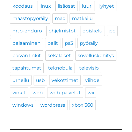
koodaus
linux
lisäosat
luuri
lyhyet
maastopyöräily
mac
matkailu
mtb-enduro
ohjelmistot
opiskelu
pc
pelaaminen
pelit
ps3
pyöräily
päivän linkit
sekalaiset
sovelluskehitys
tapahtumat
teknobula
televisio
urheilu
usb
vekottimet
viihde
vinkit
web
web-palvelut
wii
windows
wordpress
xbox 360