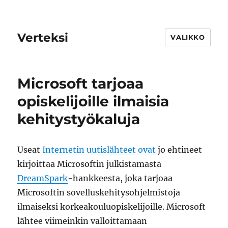
Verteksi
VALIKKO
Microsoft tarjoaa
opiskelijoille ilmaisia
kehitystyökaluja
Useat
Internetin
uutislähteet
ovat
jo ehtineet
kirjoittaa Microsoftin julkistamasta
DreamSpark
-hankkeesta, joka tarjoaa
Microsoftin sovelluskehitysohjelmistoja
ilmaiseksi korkeakouluopiskelijoille. Microsoft
lähtee viimeinkin valloittamaan