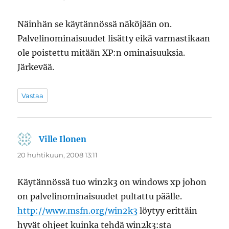
Näinhän se käytännössä näköjään on.
Palvelinominaisuudet lisätty eikä varmastikaan
ole poistettu mitään XP:n ominaisuuksia.
Järkevää.
Vastaa
Ville Ilonen
sanoo:
20 huhtikuun, 2008 13:11
Käytännössä tuo win2k3 on windows xp johon
on palvelinominaisuudet pultattu päälle.
http://www.msfn.org/win2k3
löytyy erittäin
hyvät ohjeet kuinka tehdä win2k3:sta