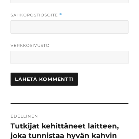
SÄHKÖPOSTIOSOITE
*
VERKKOSIVUSTO
Artikkelien
EDELLINEN
selaus
Tutkijat kehittäneet laitteen,
Edellinen
artikkeli:
joka tunnistaa hyvän kahvin