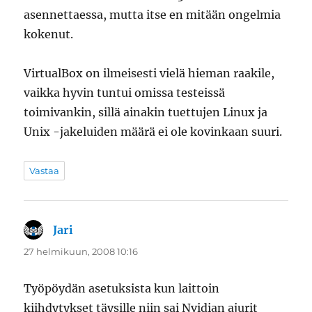
asennettaessa, mutta itse en mitään ongelmia
kokenut.
VirtualBox on ilmeisesti vielä hieman raakile,
vaikka hyvin tuntui omissa testeissä
toimivankin, sillä ainakin tuettujen Linux ja
Unix -jakeluiden määrä ei ole kovinkaan suuri.
Vastaa
Jari
sanoo:
27 helmikuun, 2008 10:16
Työpöydän asetuksista kun laittoin
kiihdytykset täysille niin sai Nvidian ajurit