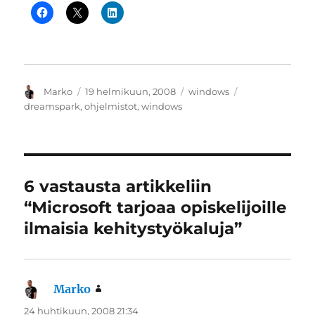
Kirjoittaja
Julkaistu
Kategoriat
Avainsanat
Marko
19 helmikuun, 2008
windows
dreamspark
,
ohjelmistot
,
windows
6 vastausta artikkeliin
“Microsoft tarjoaa opiskelijoille
ilmaisia kehitystyökaluja”
Marko
sanoo:
24 huhtikuun, 2008 21:34