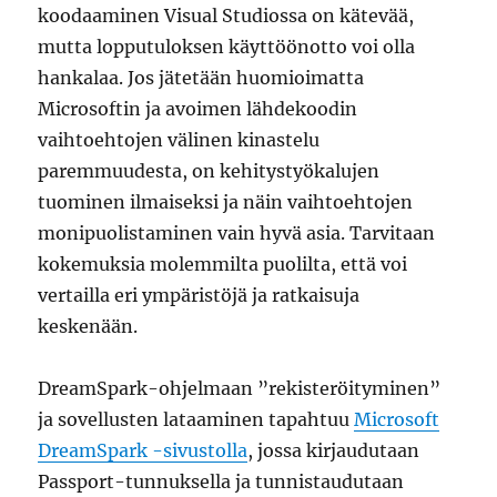
koodaaminen Visual Studiossa on kätevää,
mutta lopputuloksen käyttöönotto voi olla
hankalaa. Jos jätetään huomioimatta
Microsoftin ja avoimen lähdekoodin
vaihtoehtojen välinen kinastelu
paremmuudesta, on kehitystyökalujen
tuominen ilmaiseksi ja näin vaihtoehtojen
monipuolistaminen vain hyvä asia. Tarvitaan
kokemuksia molemmilta puolilta, että voi
vertailla eri ympäristöjä ja ratkaisuja
keskenään.
DreamSpark-ohjelmaan ”rekisteröityminen”
ja sovellusten lataaminen tapahtuu
Microsoft
DreamSpark -sivustolla
, jossa kirjaudutaan
Passport-tunnuksella ja tunnistaudutaan