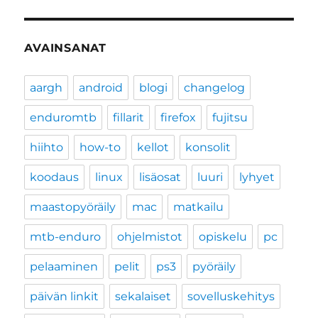
AVAINSANAT
aargh
android
blogi
changelog
enduromtb
fillarit
firefox
fujitsu
hiihto
how-to
kellot
konsolit
koodaus
linux
lisäosat
luuri
lyhyet
maastopyöräily
mac
matkailu
mtb-enduro
ohjelmistot
opiskelu
pc
pelaaminen
pelit
ps3
pyöräily
päivän linkit
sekalaiset
sovelluskehitys