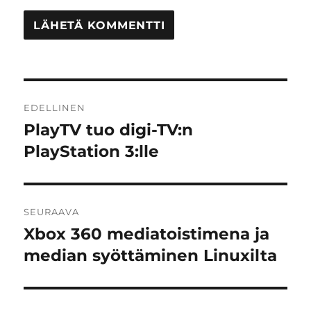
Artikkelien
EDELLINEN
selaus
PlayTV tuo digi-TV:n
Edellinen
artikkeli:
PlayStation 3:lle
SEURAAVA
Xbox 360 mediatoistimena ja
Seuraava
artikkeli:
median syöttäminen Linuxilta