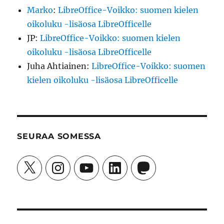
Marko
:
LibreOffice-Voikko: suomen kielen
oikoluku -lisäosa LibreOfficelle
JP
:
LibreOffice-Voikko: suomen kielen
oikoluku -lisäosa LibreOfficelle
Juha Ahtiainen
:
LibreOffice-Voikko: suomen
kielen oikoluku -lisäosa LibreOfficelle
SEURAA SOMESSA
X
Instagram
YouTube
LinkedIn
Mastodon