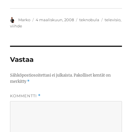
Kirjoittaja
Julkaistu
Kategoriat
Avainsanat
Marko
4 maaliskuun, 2008
teknobula
televisio
,
viihde
Vastaa
Sähköpostiosoitettasi ei julkaista.
Pakolliset kentät on
merkitty
*
KOMMENTTI
*