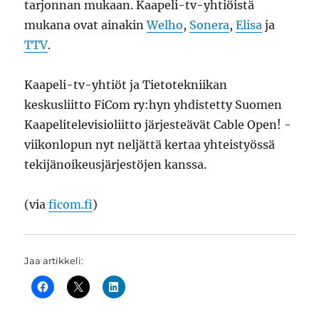
tarjonnan mukaan. Kaapeli-tv-yhtiöistä
mukana ovat ainakin
Welho
,
Sonera
,
Elisa
ja
TTV
.
Kaapeli-tv-yhtiöt ja Tietotekniikan
keskusliitto FiCom ry:hyn yhdistetty Suomen
Kaapelitelevisioliitto järjesteävät Cable Open! -
viikonlopun nyt neljättä kertaa yhteistyössä
tekijänoikeusjärjestöjen kanssa.
(via
ficom.fi
)
Jaa artikkeli: