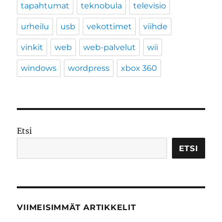
tapahtumat
teknobula
televisio
urheilu
usb
vekottimet
viihde
vinkit
web
web-palvelut
wii
windows
wordpress
xbox 360
Etsi
ETSI
VIIMEISIMMÄT ARTIKKELIT