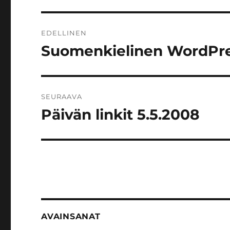
Artikkelien
EDELLINEN
selaus
Suomenkielinen WordPres
Edellinen
artikkeli:
SEURAAVA
Päivän linkit 5.5.2008
Seuraava
artikkeli:
AVAINSANAT