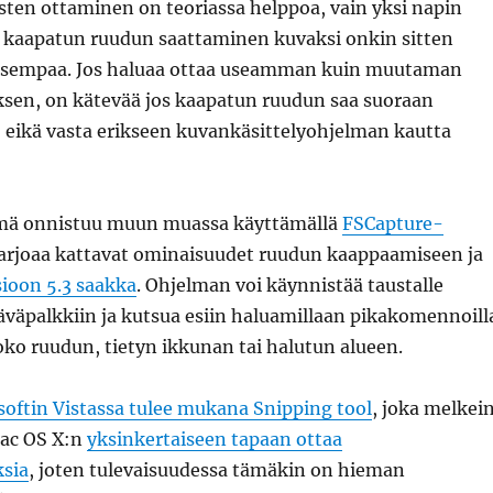
en ottaminen on teoriassa helppoa, vain yksi napin
a kaapatun ruudun saattaminen kuvaksi onkin sitten
oisempaa. Jos haluaa ottaa useamman kuin muutaman
en, on kätevää jos kaapatun ruudun saa suoraan
, eikä vasta erikseen kuvankäsittelyohjelman kautta
mä onnistuu muun muassa käyttämällä
FSCapture-
 tarjoaa kattavat ominaisuudet ruudun kaappaamiseen ja
sioon 5.3 saakka
. Ohjelman voi käynnistää taustalle
väpalkkiin ja kutsua esiin haluamillaan pikakomennoill
o ruudun, tietyn ikkunan tai halutun alueen.
softin Vistassa tulee mukana Snipping tool
, joka melkei
Mac OS X:n
yksinkertaiseen tapaan ottaa
sia
, joten tulevaisuudessa tämäkin on hieman