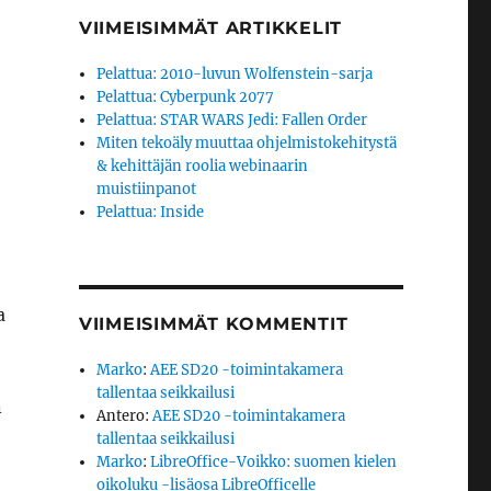
VIIMEISIMMÄT ARTIKKELIT
Pelattua: 2010-luvun Wolfenstein-sarja
Pelattua: Cyberpunk 2077
Pelattua: STAR WARS Jedi: Fallen Order
Miten tekoäly muuttaa ohjelmistokehitystä
& kehittäjän roolia webinaarin
muistiinpanot
Pelattua: Inside
a
VIIMEISIMMÄT KOMMENTIT
Marko
:
AEE SD20 -toimintakamera
tallentaa seikkailusi
n
Antero
:
AEE SD20 -toimintakamera
tallentaa seikkailusi
Marko
:
LibreOffice-Voikko: suomen kielen
oikoluku -lisäosa LibreOfficelle