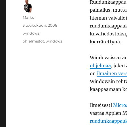
Ruudunkaappaust
painallus, mutt
Kirjoittaja
Marko
hieman vaivall
Julkaistu
3 toukokuun, 2008
ruudunkaappauks
Kategoriat
windows
kuvatiedostoksi
Avainsanat
ohjelmistot
,
windows
kierrätettynä.
Windowsissa tä
ohjelmaa
, joka
on
ilmainen ver
Windowsin tehtä
kaappaamaan kok
Ilmeisesti
Micro
vastaa Applen 
ruudunkaappauk