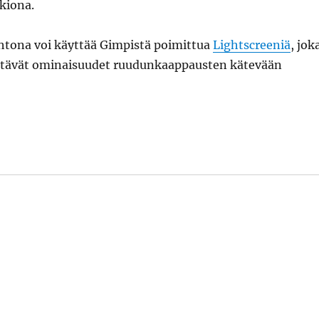
kiona.
htona voi käyttää Gimpistä poimittua
Lightscreeniä
, jok
ittävät ominaisuudet ruudunkaappausten kätevään