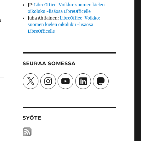
JP
:
LibreOffice-Voikko: suomen kielen
oikoluku -lisäosa LibreOfficelle
Juha Ahtiainen
:
LibreOffice-Voikko:
a
suomen kielen oikoluku -lisäosa
LibreOfficelle
SEURAA SOMESSA
X
Instagram
YouTube
LinkedIn
Mastodon
SYÖTE