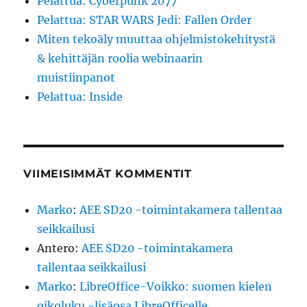
Pelattua: Cyberpunk 2077
Pelattua: STAR WARS Jedi: Fallen Order
Miten tekoäly muuttaa ohjelmistokehitystä
& kehittäjän roolia webinaarin
muistiinpanot
Pelattua: Inside
VIIMEISIMMÄT KOMMENTIT
Marko
:
AEE SD20 -toimintakamera tallentaa
seikkailusi
Antero
:
AEE SD20 -toimintakamera
tallentaa seikkailusi
Marko
:
LibreOffice-Voikko: suomen kielen
oikoluku -lisäosa LibreOfficelle