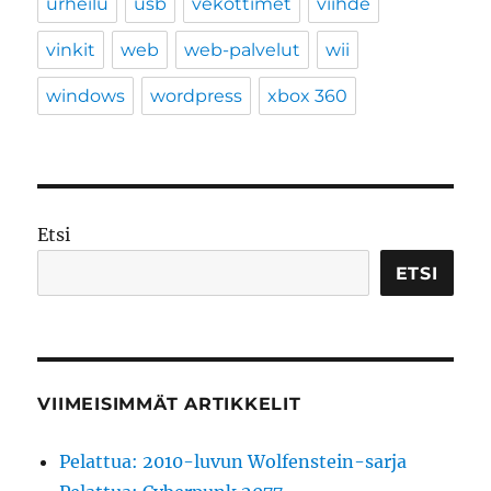
urheilu
usb
vekottimet
viihde
vinkit
web
web-palvelut
wii
windows
wordpress
xbox 360
Etsi
ETSI
VIIMEISIMMÄT ARTIKKELIT
Pelattua: 2010-luvun Wolfenstein-sarja