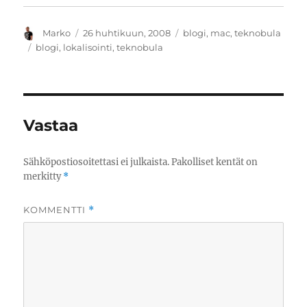
Kirjoittaja
Julkaistu
Kategoriat
Marko
26 huhtikuun, 2008
blogi
,
mac
,
teknobula
Avainsanat
blogi
,
lokalisointi
,
teknobula
Vastaa
Sähköpostiosoitettasi ei julkaista.
Pakolliset kentät on
merkitty
*
KOMMENTTI
*