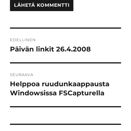
Artikkelien
EDELLINEN
selaus
Päivän linkit 26.4.2008
Edellinen
artikkeli:
SEURAAVA
Helppoa ruudunkaappausta
Seuraava
artikkeli:
Windowsissa FSCapturella