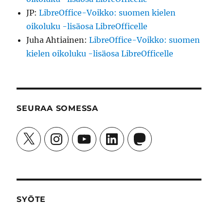
JP
:
LibreOffice-Voikko: suomen kielen
oikoluku -lisäosa LibreOfficelle
Juha Ahtiainen
:
LibreOffice-Voikko: suomen
kielen oikoluku -lisäosa LibreOfficelle
SEURAA SOMESSA
X
Instagram
YouTube
LinkedIn
Mastodon
SYÖTE