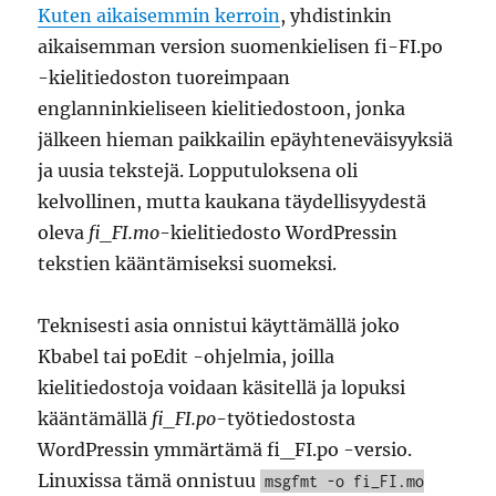
Kuten aikaisemmin kerroin
, yhdistinkin
aikaisemman version suomenkielisen fi-FI.po
-kielitiedoston tuoreimpaan
englanninkieliseen kielitiedostoon, jonka
jälkeen hieman paikkailin epäyhteneväisyyksiä
ja uusia tekstejä. Lopputuloksena oli
kelvollinen, mutta kaukana täydellisyydestä
oleva
fi_FI.mo
-kielitiedosto WordPressin
tekstien kääntämiseksi suomeksi.
Teknisesti asia onnistui käyttämällä joko
Kbabel tai poEdit -ohjelmia, joilla
kielitiedostoja voidaan käsitellä ja lopuksi
kääntämällä
fi_FI.po
-työtiedostosta
WordPressin ymmärtämä fi_FI.po -versio.
Linuxissa tämä onnistuu
msgfmt -o fi_FI.mo