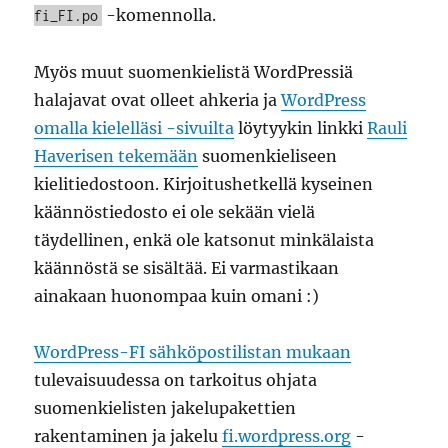
-komennolla.
fi_FI.po
Myös muut suomenkielistä WordPressiä
halajavat ovat olleet ahkeria ja
WordPress
omalla kielelläsi -sivuilta
löytyykin linkki
Rauli
Haverisen tekemään
suomenkieliseen
kielitiedostoon. Kirjoitushetkellä kyseinen
käännöstiedosto ei ole sekään vielä
täydellinen, enkä ole katsonut minkälaista
käännöstä se sisältää. Ei varmastikaan
ainakaan huonompaa kuin omani :)
WordPress-FI sähköpostilistan mukaan
tulevaisuudessa on tarkoitus ohjata
suomenkielisten jakelupakettien
rakentaminen ja jakelu
fi.wordpress.org
-