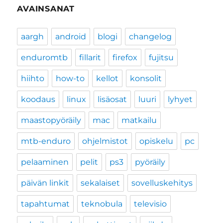
AVAINSANAT
aargh
android
blogi
changelog
enduromtb
fillarit
firefox
fujitsu
hiihto
how-to
kellot
konsolit
koodaus
linux
lisäosat
luuri
lyhyet
maastopyöräily
mac
matkailu
mtb-enduro
ohjelmistot
opiskelu
pc
pelaaminen
pelit
ps3
pyöräily
päivän linkit
sekalaiset
sovelluskehitys
tapahtumat
teknobula
televisio