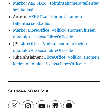
Marko
:
AEE SD20 -toimintakamera tallentaa
seikkailusi
Antero
:
AEE SD20 -toimintakamera
tallentaa seikkailusi
Marko
:
LibreOffice-Voikko: suomen kielen
oikoluku -lisäosa LibreOfficelle
JP
:
LibreOffice-Voikko: suomen kielen
oikoluku -lisäosa LibreOfficelle
Juha Ahtiainen
:
LibreOffice-Voikko: suomen
kielen oikoluku -lisäosa LibreOfficelle
SEURAA SOMESSA
X
Instagram
YouTube
LinkedIn
Mastodon