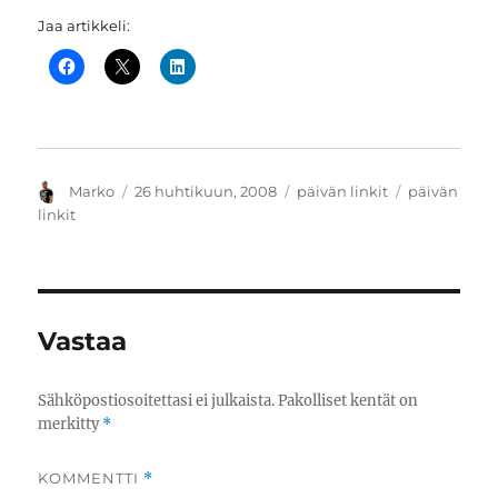
Jaa artikkeli:
Kirjoittaja
Julkaistu
Kategoriat
Avainsanat
Marko
26 huhtikuun, 2008
päivän linkit
päivän
linkit
Vastaa
Sähköpostiosoitettasi ei julkaista.
Pakolliset kentät on
merkitty
*
KOMMENTTI
*