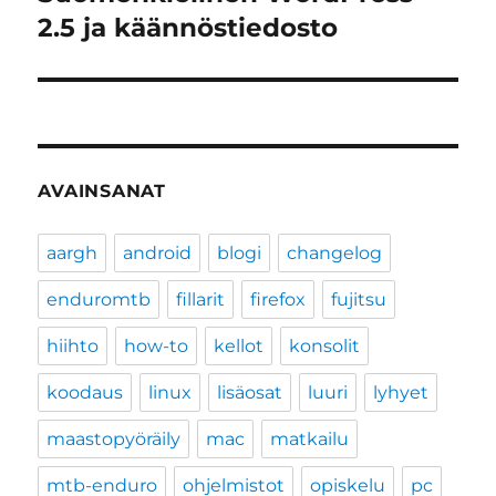
artikkeli:
2.5 ja käännöstiedosto
AVAINSANAT
aargh
android
blogi
changelog
enduromtb
fillarit
firefox
fujitsu
hiihto
how-to
kellot
konsolit
koodaus
linux
lisäosat
luuri
lyhyet
maastopyöräily
mac
matkailu
mtb-enduro
ohjelmistot
opiskelu
pc