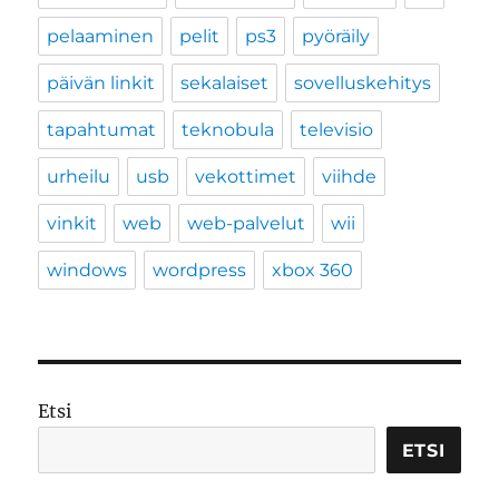
pelaaminen
pelit
ps3
pyöräily
päivän linkit
sekalaiset
sovelluskehitys
tapahtumat
teknobula
televisio
urheilu
usb
vekottimet
viihde
vinkit
web
web-palvelut
wii
windows
wordpress
xbox 360
Etsi
ETSI