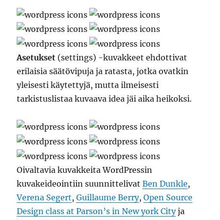
Asetukset
(settings) -kuvakkeet ehdottivat
erilaisia säätövipuja ja ratasta, jotka ovatkin
yleisesti käytettyjä, mutta ilmeisesti
tarkistuslistaa kuvaava idea jäi aika heikoksi.
Oivaltavia kuvakkeita WordPressin
kuvakeideointiin suunnittelivat
Ben Dunkle
,
Verena Segert
,
Guillaume Berry
,
Open Source
Design class at Parson’s in New york City
ja