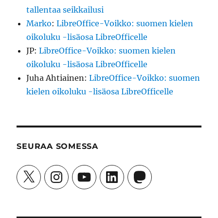
tallentaa seikkailusi
Marko
:
LibreOffice-Voikko: suomen kielen
oikoluku -lisäosa LibreOfficelle
JP
:
LibreOffice-Voikko: suomen kielen
oikoluku -lisäosa LibreOfficelle
Juha Ahtiainen
:
LibreOffice-Voikko: suomen
kielen oikoluku -lisäosa LibreOfficelle
SEURAA SOMESSA
X
Instagram
YouTube
LinkedIn
Mastodon