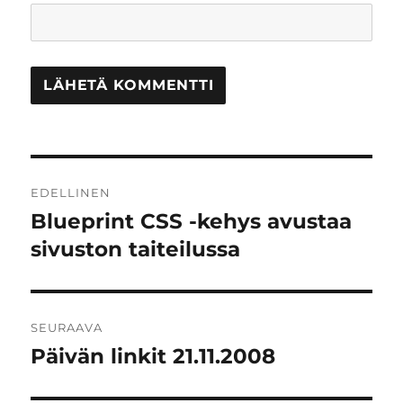
Artikkelien
EDELLINEN
selaus
Blueprint CSS -kehys avustaa
Edellinen
artikkeli:
sivuston taiteilussa
SEURAAVA
Päivän linkit 21.11.2008
Seuraava
artikkeli: