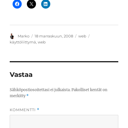
Kirjoittaja
Julkaistu
Kategoriat
Avainsanat
Marko
18 marraskuun, 2008
web
käyttöliittymä
,
web
Vastaa
Sähköpostiosoitettasi ei julkaista.
Pakolliset kentät on
merkitty
*
KOMMENTTI
*