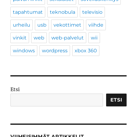
tapahtumat
teknobula
televisio
urheilu
usb
vekottimet
viihde
vinkit
web
web-palvelut
wii
windows
wordpress
xbox 360
Etsi
ETSI
VIIMEISIMMÄT ARTIKKELIT