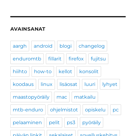
AVAINSANAT
aargh
android
blogi
changelog
enduromtb
fillarit
firefox
fujitsu
hiihto
how-to
kellot
konsolit
koodaus
linux
lisäosat
luuri
lyhyet
maastopyöräily
mac
matkailu
mtb-enduro
ohjelmistot
opiskelu
pc
pelaaminen
pelit
ps3
pyöräily
päivän linkit
sekalaiset
sovelluskehitys