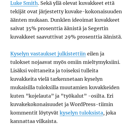
Luke Smith
. Sekä yllä olevat kuvakkeet että
tekijät ovat järjestetty kuvake-kokonaisuuden
äänten mukaan. Dunklen ideoimat kuvakkeet
saivat 35% prosenttia äänistä ja Segertin
kuvakkeet saavuttivat 29% prosenttia äänistä.
Kyselyn vastaukset julkistettiin
eilen ja
tulokset nojaavat myös omiin mieltymyksiini.
Lisäksi voittaneita ja toiseksi tulleita
kuvakkeita vielä tarkennetaan kyselyn
mukaisilla tuloksilla muutamien kuvakkeiden
kuten ”kojelauta” ja ”työkalut” -osilta. Eri
kuvakekokonaisuudet ja WordPress-tiimin
kommentit löytyvät
kyselyn tuloksista
, joka
kannattaa vilkaista.