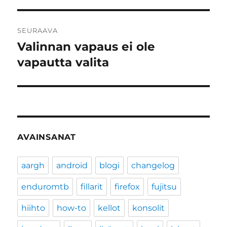
SEURAAVA
Valinnan vapaus ei ole
Seuraava
artikkeli:
vapautta valita
AVAINSANAT
aargh
android
blogi
changelog
enduromtb
fillarit
firefox
fujitsu
hiihto
how-to
kellot
konsolit