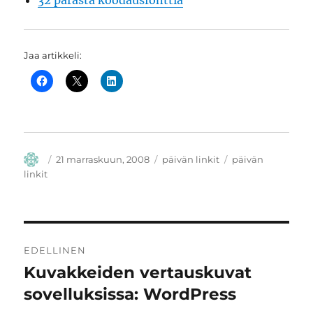
32 parasta koodausfonttia
Jaa artikkeli:
Kirjoittaja
Julkaistu
Kategoriat
Avainsanat
21 marraskuun, 2008
päivän linkit
päivän
linkit
Artikkelien
EDELLINEN
selaus
Kuvakkeiden vertauskuvat
Edellinen
artikkeli:
sovelluksissa: WordPress