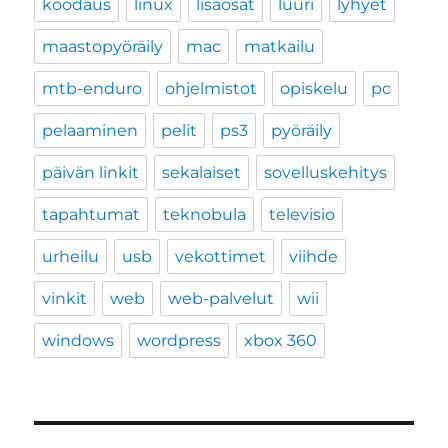
koodaus
linux
lisäosat
luuri
lyhyet
maastopyöräily
mac
matkailu
mtb-enduro
ohjelmistot
opiskelu
pc
pelaaminen
pelit
ps3
pyöräily
päivän linkit
sekalaiset
sovelluskehitys
tapahtumat
teknobula
televisio
urheilu
usb
vekottimet
viihde
vinkit
web
web-palvelut
wii
windows
wordpress
xbox 360