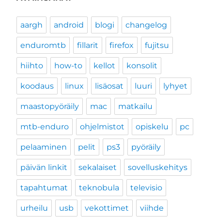
aargh
android
blogi
changelog
enduromtb
fillarit
firefox
fujitsu
hiihto
how-to
kellot
konsolit
koodaus
linux
lisäosat
luuri
lyhyet
maastopyöräily
mac
matkailu
mtb-enduro
ohjelmistot
opiskelu
pc
pelaaminen
pelit
ps3
pyöräily
päivän linkit
sekalaiset
sovelluskehitys
tapahtumat
teknobula
televisio
urheilu
usb
vekottimet
viihde