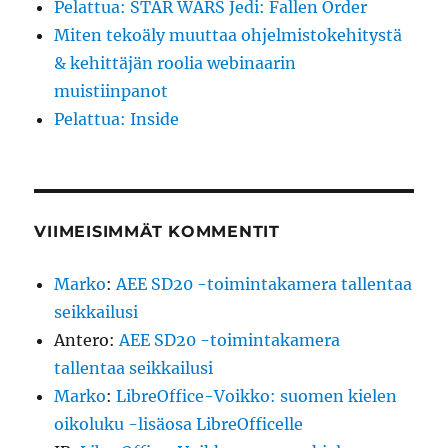
Pelattua: STAR WARS Jedi: Fallen Order
Miten tekoäly muuttaa ohjelmistokehitystä
& kehittäjän roolia webinaarin
muistiinpanot
Pelattua: Inside
VIIMEISIMMÄT KOMMENTIT
Marko
:
AEE SD20 -toimintakamera tallentaa
seikkailusi
Antero
:
AEE SD20 -toimintakamera
tallentaa seikkailusi
Marko
:
LibreOffice-Voikko: suomen kielen
oikoluku -lisäosa LibreOfficelle