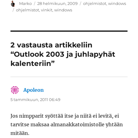
Kirjoittaja
Julkaistu
Kategoriat
Marko
28 helmikuun, 2009
ohjelmistot
,
windows
Avainsanat
ohjelmistot
,
vinkit
,
windows
2 vastausta artikkeliin
“Outlook 2003 ja juhlapyhät
kalenteriin”
Apoleon
sanoo:
5 tammikuun, 2011 06:49
Jos nimpparit syöttää itse ja niitä ei levitä, ei
tarvitse maksaa almanakkatoimistolle yhtään
mitään.