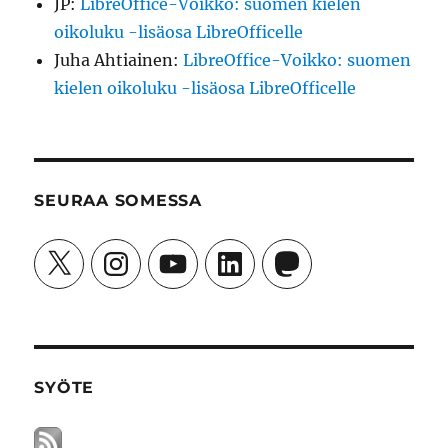
JP
:
LibreOffice-Voikko: suomen kielen
oikoluku -lisäosa LibreOfficelle
Juha Ahtiainen
:
LibreOffice-Voikko: suomen
kielen oikoluku -lisäosa LibreOfficelle
SEURAA SOMESSA
X
Instagram
YouTube
LinkedIn
Mastodon
SYÖTE