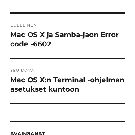
Artikkelien
EDELLINEN
selaus
Mac OS X ja Samba-jaon Error
Edellinen
artikkeli:
code -6602
SEURAAVA
Mac OS X:n Terminal -ohjelman
Seuraava
artikkeli:
asetukset kuntoon
AVAINSANAT