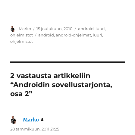
Kirjoittaja
Julkaistu
Kategoriat
Marko
15 joulukuun, 2010
android
,
luuri
,
Avainsanat
ohjelmistot
android
,
android-ohjelmat
,
luuri
,
ohjelmistot
2 vastausta artikkeliin
“Androidin sovellustarjonta,
osa 2”
Marko
sanoo:
28 tammikuun, 2011 21:25