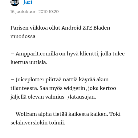
Jari
sanoo:
16 joulukuun, 2010 10:20
Parisen viikkoa ollut Android ZTE Bladen
muodossa
– Ampparit.comilla on hyvä klientti, jolla tulee
luettua uutisia.
– Juiceplotter piirtää nättiä käyrää akun
tilanteesta. Saa myös widgetin, joka kertoo
jäljellä olevan valmius-/latausajan.
– Wolfram alpha tietää kaikesta kaiken. Toki
selainversiokin toimii.