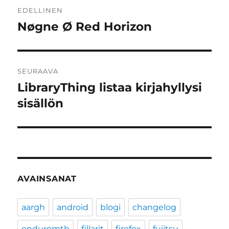
Artikkelien
EDELLINEN
selaus
Nøgne Ø Red Horizon
Edellinen
artikkeli:
SEURAAVA
LibraryThing listaa kirjahyllysi
Seuraava
artikkeli:
sisällön
AVAINSANAT
aargh
android
blogi
changelog
enduromtb
fillarit
firefox
fujitsu