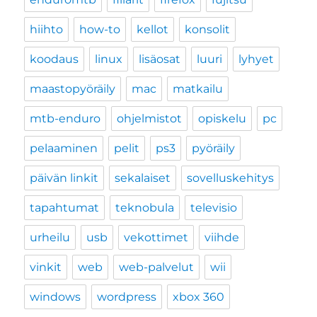
hiihto
how-to
kellot
konsolit
koodaus
linux
lisäosat
luuri
lyhyet
maastopyöräily
mac
matkailu
mtb-enduro
ohjelmistot
opiskelu
pc
pelaaminen
pelit
ps3
pyöräily
päivän linkit
sekalaiset
sovelluskehitys
tapahtumat
teknobula
televisio
urheilu
usb
vekottimet
viihde
vinkit
web
web-palvelut
wii
windows
wordpress
xbox 360