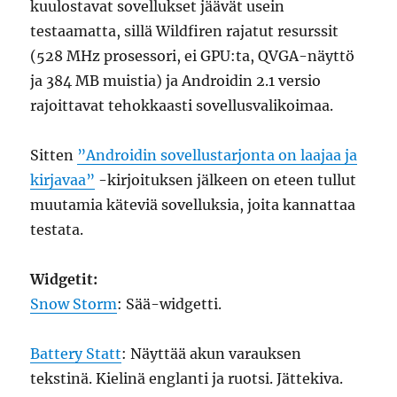
kuulostavat sovellukset jäävät usein
testaamatta, sillä Wildfiren rajatut resurssit
(528 MHz prosessori, ei GPU:ta, QVGA-näyttö
ja 384 MB muistia) ja Androidin 2.1 versio
rajoittavat tehokkaasti sovellusvalikoimaa.
Sitten
”Androidin sovellustarjonta on laajaa ja
kirjavaa”
-kirjoituksen jälkeen on eteen tullut
muutamia käteviä sovelluksia, joita kannattaa
testata.
Widgetit:
Snow Storm
: Sää-widgetti.
Battery Statt
: Näyttää akun varauksen
tekstinä. Kielinä englanti ja ruotsi. Jättekiva.