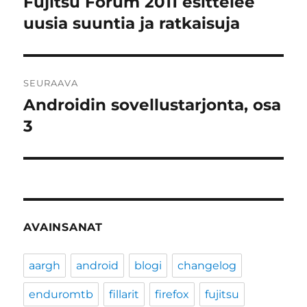
Fujitsu Forum 2011 esittelee
Edellinen
artikkeli:
uusia suuntia ja ratkaisuja
SEURAAVA
Androidin sovellustarjonta, osa
Seuraava
artikkeli:
3
AVAINSANAT
aargh
android
blogi
changelog
enduromtb
fillarit
firefox
fujitsu