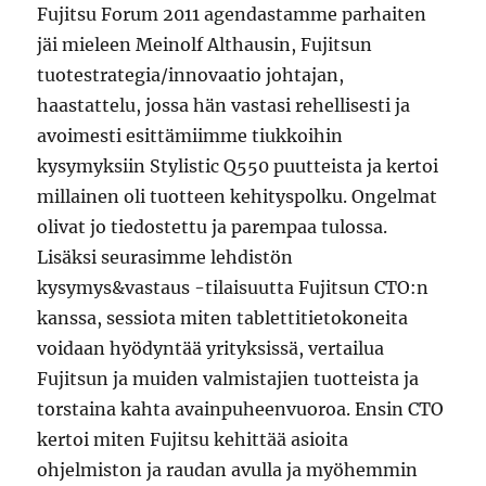
Fujitsu Forum 2011 agendastamme parhaiten
jäi mieleen Meinolf Althausin, Fujitsun
tuotestrategia/innovaatio johtajan,
haastattelu, jossa hän vastasi rehellisesti ja
avoimesti esittämiimme tiukkoihin
kysymyksiin Stylistic Q550 puutteista ja kertoi
millainen oli tuotteen kehityspolku. Ongelmat
olivat jo tiedostettu ja parempaa tulossa.
Lisäksi seurasimme lehdistön
kysymys&vastaus -tilaisuutta Fujitsun CTO:n
kanssa, sessiota miten tablettitietokoneita
voidaan hyödyntää yrityksissä, vertailua
Fujitsun ja muiden valmistajien tuotteista ja
torstaina kahta avainpuheenvuoroa. Ensin CTO
kertoi miten Fujitsu kehittää asioita
ohjelmiston ja raudan avulla ja myöhemmin