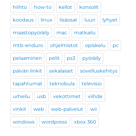
hiihto
how-to
kellot
konsolit
koodaus
linux
lisäosat
luuri
lyhyet
maastopyöräily
mac
matkailu
mtb-enduro
ohjelmistot
opiskelu
pc
pelaaminen
pelit
ps3
pyöräily
päivän linkit
sekalaiset
sovelluskehitys
tapahtumat
teknobula
televisio
urheilu
usb
vekottimet
viihde
vinkit
web
web-palvelut
wii
windows
wordpress
xbox 360