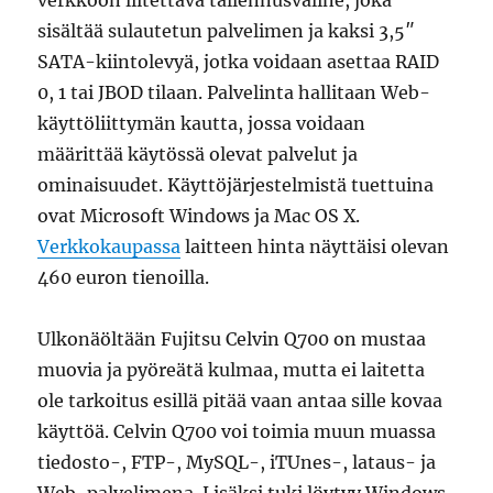
verkkoon liitettävä tallennusväline, joka
sisältää sulautetun palvelimen ja kaksi 3,5″
SATA-kiintolevyä, jotka voidaan asettaa RAID
0, 1 tai JBOD tilaan. Palvelinta hallitaan Web-
käyttöliittymän kautta, jossa voidaan
määrittää käytössä olevat palvelut ja
ominaisuudet. Käyttöjärjestelmistä tuettuina
ovat Microsoft Windows ja Mac OS X.
Verkkokaupassa
laitteen hinta näyttäisi olevan
460 euron tienoilla.
Ulkonäöltään Fujitsu Celvin Q700 on mustaa
muovia ja pyöreätä kulmaa, mutta ei laitetta
ole tarkoitus esillä pitää vaan antaa sille kovaa
käyttöä. Celvin Q700 voi toimia muun muassa
tiedosto-, FTP-, MySQL-, iTUnes-, lataus- ja