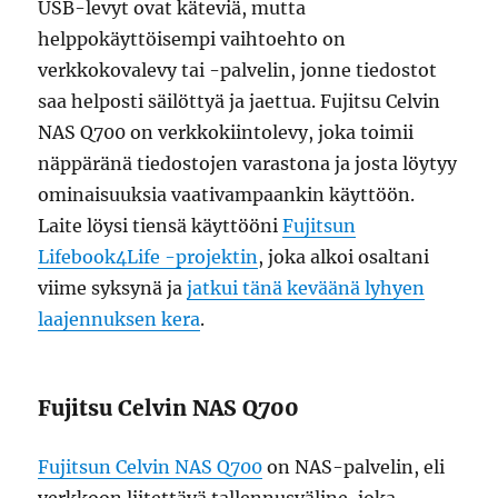
USB-levyt ovat käteviä, mutta
helppokäyttöisempi vaihtoehto on
verkkokovalevy tai -palvelin, jonne tiedostot
saa helposti säilöttyä ja jaettua. Fujitsu Celvin
NAS Q700 on verkkokiintolevy, joka toimii
näppäränä tiedostojen varastona ja josta löytyy
ominaisuuksia vaativampaankin käyttöön.
Laite löysi tiensä käyttööni
Fujitsun
Lifebook4Life -projektin
, joka alkoi osaltani
viime syksynä ja
jatkui tänä keväänä lyhyen
laajennuksen kera
.
Fujitsu Celvin NAS Q700
Fujitsun Celvin NAS Q700
on NAS-palvelin, eli