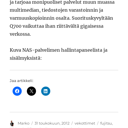
ja tarjoaa monipuoliset palvelut muun muassa
multimedian, tiedostojen varastoinnin ja
varmuuskopioinnin osalta. Suorituskyvyltään
Q700 vaikuttaa ihan riittävältä gigaisessa
verkossa.
Kuva NAS-palvelimen hallintapaneelista ja
sisälmyksistä:
Jaa artikkeli:
Kirjoittaja
Julkaistu
Kategoriat
Avainsanat
Marko
31 toukokuun, 2012
vekottimet
fujitsu
,