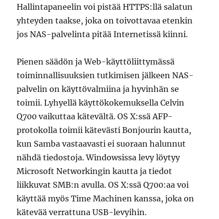
Hallintapaneelin voi pistää HTTPS:llä salatun
yhteyden taakse, joka on toivottavaa etenkin
jos NAS-palvelinta pitää Internetissä kiinni.
Pienen säädön ja Web-käyttöliittymässä
toiminnallisuuksien tutkimisen jälkeen NAS-
palvelin on käyttövalmiina ja hyvinhän se
toimii. Lyhyellä käyttökokemuksella Celvin
Q700 vaikuttaa kätevältä. OS X:ssä AFP-
protokolla toimii kätevästi Bonjourin kautta,
kun Samba vastaavasti ei suoraan halunnut
nähdä tiedostoja. Windowsissa levy löytyy
Microsoft Networkingin kautta ja tiedot
liikkuvat SMB:n avulla. OS X:ssä Q700:aa voi
käyttää myös Time Machinen kanssa, joka on
kätevää verrattuna USB-levyihin.