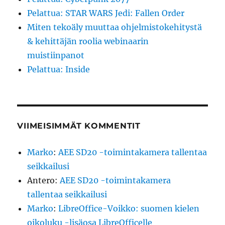
Pelattua: STAR WARS Jedi: Fallen Order
Miten tekoäly muuttaa ohjelmistokehitystä
& kehittäjän roolia webinaarin
muistiinpanot
Pelattua: Inside
VIIMEISIMMÄT KOMMENTIT
Marko
:
AEE SD20 -toimintakamera tallentaa
seikkailusi
Antero
:
AEE SD20 -toimintakamera
tallentaa seikkailusi
Marko
:
LibreOffice-Voikko: suomen kielen
oikoluku -lisäosa LibreOfficelle