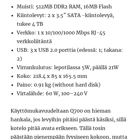
Muisti: 512MB DDR2 RAM, 16MB Flash
Kiintolevyt: 2 x 3.5″ SATA -kiintolevyä,
tukee 4 TB
Verkko: 1 x 10/100/1000 Mbps RJ-45
verkkoliitäntä
USB: 3 x USB 2.0 porttia (edessä: 1; takana:
2)
Virrankulutus: lepotilassa 5W, päällä 21W
Koko: 218.4 x 85 x 165.5 mm
Paino: 0.91 kg (without hard disk)
Virtalähde: 60 W, 100–240 V
Käyttömukavuudeltaan Q700 on hieman
hankala, jos levyihin pitäisi päästä käsiksi, sillä
kotelo pitää avata erikseen. Tällä tosin
päästään pienempään fyysiseen kokoon, mutta