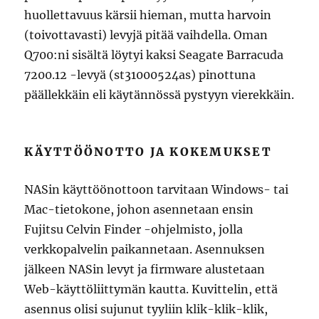
huollettavuus kärsii hieman, mutta harvoin
(toivottavasti) levyjä pitää vaihdella. Oman
Q700:ni sisältä löytyi kaksi Seagate Barracuda
7200.12 -levyä (st31000524as) pinottuna
päällekkäin eli käytännössä pystyyn vierekkäin.
KÄYTTÖÖNOTTO JA KOKEMUKSET
NASin käyttöönottoon tarvitaan Windows- tai
Mac-tietokone, johon asennetaan ensin
Fujitsu Celvin Finder -ohjelmisto, jolla
verkkopalvelin paikannetaan. Asennuksen
jälkeen NASin levyt ja firmware alustetaan
Web-käyttöliittymän kautta. Kuvittelin, että
asennus olisi sujunut tyyliin klik-klik-klik,