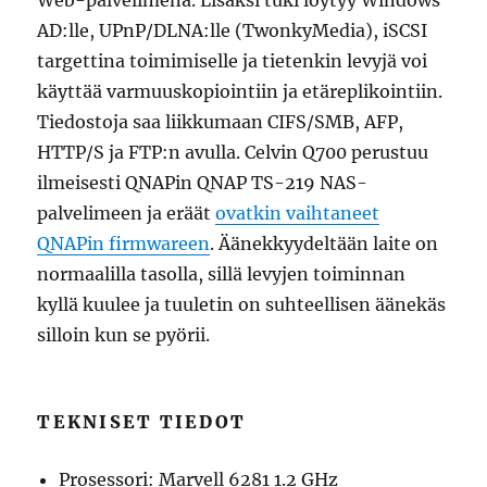
Web-palvelimena. Lisäksi tuki löytyy Windows
AD:lle, UPnP/DLNA:lle (TwonkyMedia), iSCSI
targettina toimimiselle ja tietenkin levyjä voi
käyttää varmuuskopiointiin ja etäreplikointiin.
Tiedostoja saa liikkumaan CIFS/SMB, AFP,
HTTP/S ja FTP:n avulla. Celvin Q700 perustuu
ilmeisesti QNAPin QNAP TS-219 NAS-
palvelimeen ja eräät
ovatkin vaihtaneet
QNAPin firmwareen
. Äänekkyydeltään laite on
normaalilla tasolla, sillä levyjen toiminnan
kyllä kuulee ja tuuletin on suhteellisen äänekäs
silloin kun se pyörii.
TEKNISET TIEDOT
Prosessori: Marvell 6281 1.2 GHz