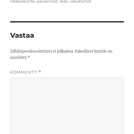
lifebook4life
,
palvelimet
,
testi
,
vekottimet
Vastaa
Sähköpostiosoitettasi ei julkaista.
Pakolliset kentät on
merkitty
*
KOMMENTTI
*