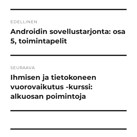
Artikkelien
EDELLINEN
selaus
Androidin sovellustarjonta: osa
Edellinen
artikkeli:
5, toimintapelit
SEURAAVA
Ihmisen ja tietokoneen
Seuraava
artikkeli:
vuorovaikutus -kurssi:
alkuosan poimintoja