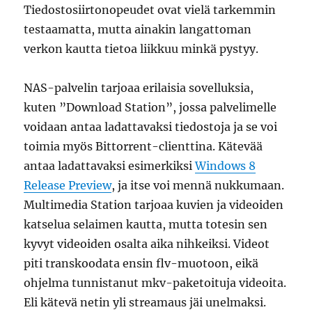
Tiedostosiirtonopeudet ovat vielä tarkemmin
testaamatta, mutta ainakin langattoman
verkon kautta tietoa liikkuu minkä pystyy.
NAS-palvelin tarjoaa erilaisia sovelluksia,
kuten ”Download Station”, jossa palvelimelle
voidaan antaa ladattavaksi tiedostoja ja se voi
toimia myös Bittorrent-clienttina. Kätevää
antaa ladattavaksi esimerkiksi
Windows 8
Release Preview
, ja itse voi mennä nukkumaan.
Multimedia Station tarjoaa kuvien ja videoiden
katselua selaimen kautta, mutta totesin sen
kyvyt videoiden osalta aika nihkeiksi. Videot
piti transkoodata ensin flv-muotoon, eikä
ohjelma tunnistanut mkv-paketoituja videoita.
Eli kätevä netin yli streamaus jäi unelmaksi.