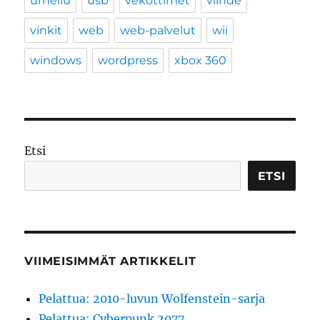
urheilu
usb
vekottimet
viihde
vinkit
web
web-palvelut
wii
windows
wordpress
xbox 360
Etsi
ETSI
VIIMEISIMMÄT ARTIKKELIT
Pelattua: 2010-luvun Wolfenstein-sarja
Pelattua: Cyberpunk 2077