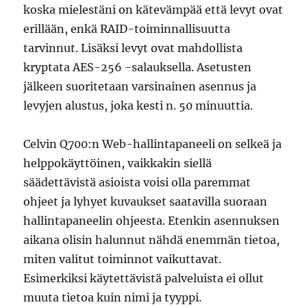
koska mielestäni on kätevämpää että levyt ovat
erillään, enkä RAID-toiminnallisuutta
tarvinnut. Lisäksi levyt ovat mahdollista
kryptata AES-256 -salauksella. Asetusten
jälkeen suoritetaan varsinainen asennus ja
levyjen alustus, joka kesti n. 50 minuuttia.
Celvin Q700:n Web-hallintapaneeli on selkeä ja
helppokäyttöinen, vaikkakin siellä
säädettävistä asioista voisi olla paremmat
ohjeet ja lyhyet kuvaukset saatavilla suoraan
hallintapaneelin ohjeesta. Etenkin asennuksen
aikana olisin halunnut nähdä enemmän tietoa,
miten valitut toiminnot vaikuttavat.
Esimerkiksi käytettävistä palveluista ei ollut
muuta tietoa kuin nimi ja tyyppi.