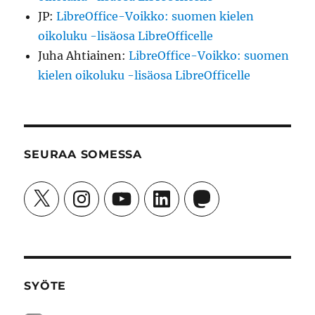
JP
:
LibreOffice-Voikko: suomen kielen
oikoluku -lisäosa LibreOfficelle
Juha Ahtiainen
:
LibreOffice-Voikko: suomen
kielen oikoluku -lisäosa LibreOfficelle
SEURAA SOMESSA
X
Instagram
YouTube
LinkedIn
Mastodon
SYÖTE