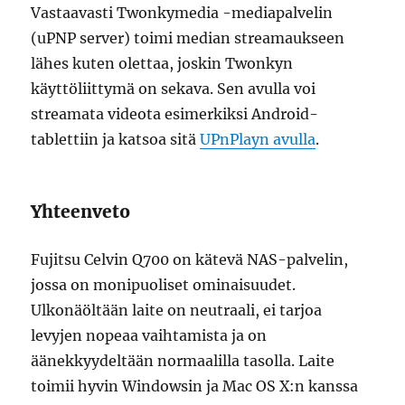
Vastaavasti Twonkymedia -mediapalvelin
(uPNP server) toimi median streamaukseen
lähes kuten olettaa, joskin Twonkyn
käyttöliittymä on sekava. Sen avulla voi
streamata videota esimerkiksi Android-
tablettiin ja katsoa sitä
UPnPlayn avulla
.
Yhteenveto
Fujitsu Celvin Q700 on kätevä NAS-palvelin,
jossa on monipuoliset ominaisuudet.
Ulkonäöltään laite on neutraali, ei tarjoa
levyjen nopeaa vaihtamista ja on
äänekkyydeltään normaalilla tasolla. Laite
toimii hyvin Windowsin ja Mac OS X:n kanssa