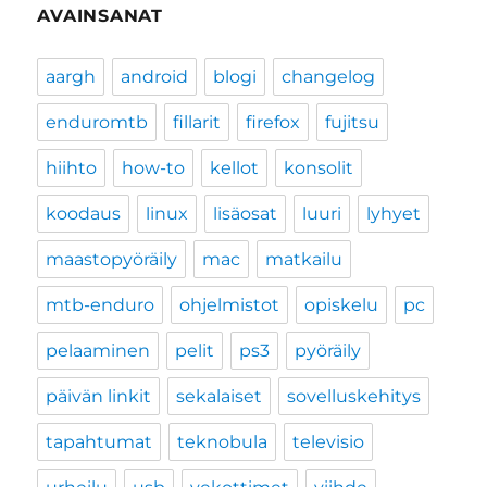
AVAINSANAT
aargh
android
blogi
changelog
enduromtb
fillarit
firefox
fujitsu
hiihto
how-to
kellot
konsolit
koodaus
linux
lisäosat
luuri
lyhyet
maastopyöräily
mac
matkailu
mtb-enduro
ohjelmistot
opiskelu
pc
pelaaminen
pelit
ps3
pyöräily
päivän linkit
sekalaiset
sovelluskehitys
tapahtumat
teknobula
televisio