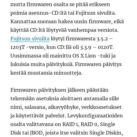
mutta firmwaren osalta se pitää erikseen
poimia asennus-CD:ltä tai Fujitsun sivuilta.
Kannattaa suoraan hakea uusin firmware, eikä
käyttää CD:ltä löytyvää vanhempaa versiota.
Fujitsun sivuilta
löytyi firmwaresta 3.5.2 –
1203T -versio, kun CD:llä oli 3.3.9 – 0120T.
Uusimmassa oli mainittu OS X Lion -tuki ja
lukuisia muita päivityksiä. Firmwaren päivitys
kestää muutamia minuutteja.
Firmwaren päivityksen jälkeen päästään
tekemään asetuksia aloittaen antamalla sille
nimi, salasana, aikavyöhyke, verkkoasetukset
ja käytettävät palvelut. Levykonfiguraatioiden
osalta valittavana on RAID 1, RAID 0, Single
Disk tai JBOD, joista itse valitsin Single Diskin,