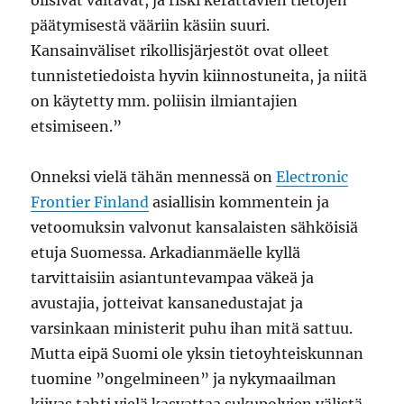
olisivat valtavat, ja riski kerättävien tietojen
päätymisestä vääriin käsiin suuri.
Kansainväliset rikollisjärjestöt ovat olleet
tunnistetiedoista hyvin kiinnostuneita, ja niitä
on käytetty mm. poliisin ilmiantajien
etsimiseen.”
Onneksi vielä tähän mennessä on
Electronic
Frontier Finland
asiallisin kommentein ja
vetoomuksin valvonut kansalaisten sähköisiä
etuja Suomessa. Arkadianmäelle kyllä
tarvittaisiin asiantuntevampaa väkeä ja
avustajia, jotteivat kansanedustajat ja
varsinkaan ministerit puhu ihan mitä sattuu.
Mutta eipä Suomi ole yksin tietoyhteiskunnan
tuomine ”ongelmineen” ja nykymaailman