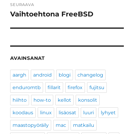
SEURAAVA
Vaihtoehtona FreeBSD
Seuraava
artikkeli:
AVAINSANAT
aargh
android
blogi
changelog
enduromtb
fillarit
firefox
fujitsu
hiihto
how-to
kellot
konsolit
koodaus
linux
lisäosat
luuri
lyhyet
maastopyöräily
mac
matkailu