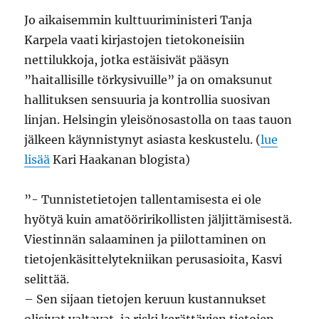
Jo aikaisemmin kulttuuriministeri Tanja
Karpela vaati kirjastojen tietokoneisiin
nettilukkoja, jotka estäisivät pääsyn
”haitallisille törkysivuille” ja on omaksunut
hallituksen sensuuria ja kontrollia suosivan
linjan. Helsingin yleisönosastolla on taas tauon
jälkeen käynnistynyt asiasta keskustelu. (
lue
lisää
Kari Haakanan blogista)
”- Tunnistetietojen tallentamisesta ei ole
hyötyä kuin amatööririkollisten jäljittämisestä.
Viestinnän salaaminen ja piilottaminen on
tietojenkäsittelytekniikan perusasioita, Kasvi
selittää.
– Sen sijaan tietojen keruun kustannukset