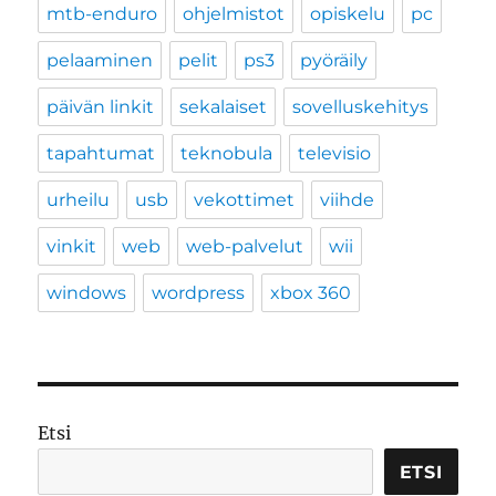
mtb-enduro
ohjelmistot
opiskelu
pc
pelaaminen
pelit
ps3
pyöräily
päivän linkit
sekalaiset
sovelluskehitys
tapahtumat
teknobula
televisio
urheilu
usb
vekottimet
viihde
vinkit
web
web-palvelut
wii
windows
wordpress
xbox 360
Etsi
ETSI