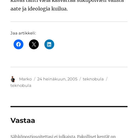
kiivas tahti vielä kasvattaa sukupolvien välistä
aate ja ideologia kuilua.
Jaa artikkeli:
Kirjoittaja
Julkaistu
Kategoriat
Avainsanat
Marko
24 heinäkuun, 2005
teknobula
teknobula
Vastaa
Sähköpostiosoitettasi ei julkaista.
Pakolliset kentät on