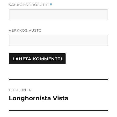
SÄHKÖPOSTIOSOITE
*
VERKKOSIVUSTO
Artikkelien
EDELLINEN
selaus
Longhornista Vista
Edellinen
artikkeli: