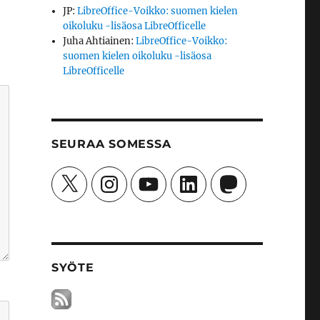
JP
:
LibreOffice-Voikko: suomen kielen
oikoluku -lisäosa LibreOfficelle
Juha Ahtiainen
:
LibreOffice-Voikko:
suomen kielen oikoluku -lisäosa
LibreOfficelle
SEURAA SOMESSA
X
Instagram
YouTube
LinkedIn
Mastodon
SYÖTE