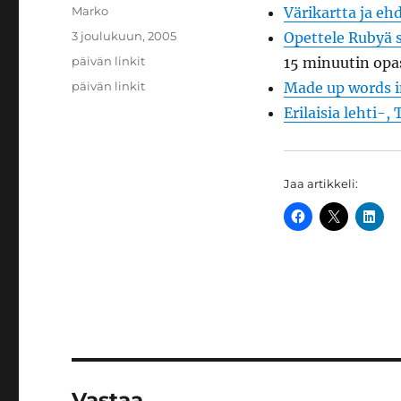
Kirjoittaja
Marko
Värikartta ja e
Julkaistu
3 joulukuun, 2005
Opettele Rubyä 
Kategoriat
päivän linkit
15 minuutin opa
Avainsanat
päivän linkit
Made up words 
Erilaisia lehti-
Jaa artikkeli:
Vastaa