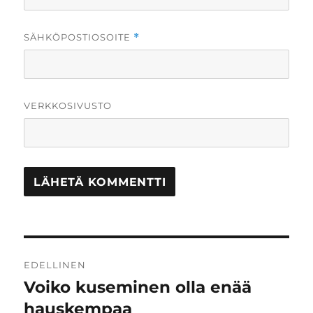
SÄHKÖPOSTIOSOITE
*
VERKKOSIVUSTO
Artikkelien
EDELLINEN
selaus
Voiko kuseminen olla enää
Edellinen
artikkeli:
hauskempaa