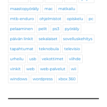
maastopyöräily
mac
matkailu
mtb-enduro
ohjelmistot
opiskelu
pc
pelaaminen
pelit
ps3
pyöräily
päivän linkit
sekalaiset
sovelluskehitys
tapahtumat
teknobula
televisio
urheilu
usb
vekottimet
viihde
vinkit
web
web-palvelut
wii
windows
wordpress
xbox 360