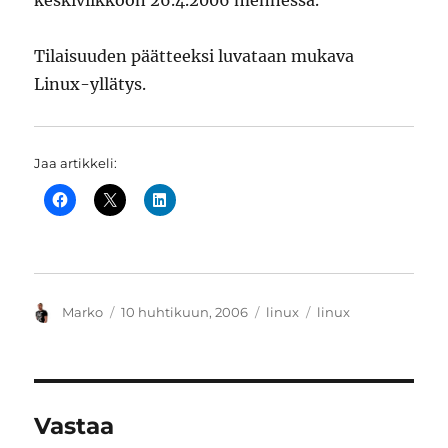
keskiviikkoon 26.4.2006 mennessä.
Tilaisuuden päätteeksi luvataan mukava
Linux-yllätys.
Jaa artikkeli:
Kirjoittaja
Julkaistu
Kategoriat
Avainsanat
Marko
10 huhtikuun, 2006
linux
linux
Vastaa