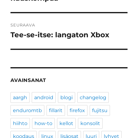
SEURAAVA
Tee-se-itse: langaton Xbox
Seuraava
artikkeli:
AVAINSANAT
aargh
android
blogi
changelog
enduromtb
fillarit
firefox
fujitsu
hiihto
how-to
kellot
konsolit
koodaus
linux
lisäosat
luuri
lyhyet