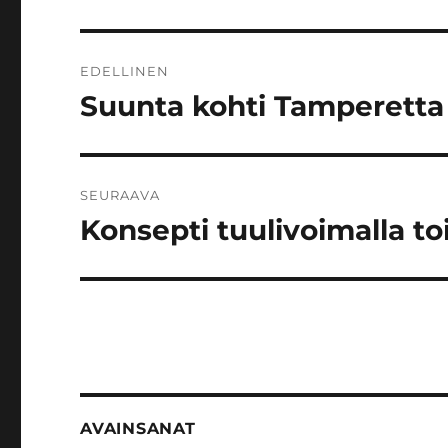
Artikkelien
EDELLINEN
selaus
Suunta kohti Tamperetta
Edellinen
artikkeli:
SEURAAVA
Konsepti tuulivoimalla t
Seuraava
artikkeli:
AVAINSANAT