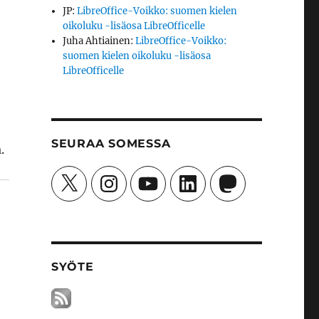
JP
:
LibreOffice-Voikko: suomen kielen
oikoluku -lisäosa LibreOfficelle
Juha Ahtiainen
:
LibreOffice-Voikko:
suomen kielen oikoluku -lisäosa
LibreOfficelle
SEURAA SOMESSA
.
X
Instagram
YouTube
LinkedIn
Mastodon
SYÖTE