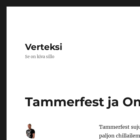
Verteksi
Se on kiva sillo
Tammerfest ja Om
Tammerfest suju
paljon chillaile