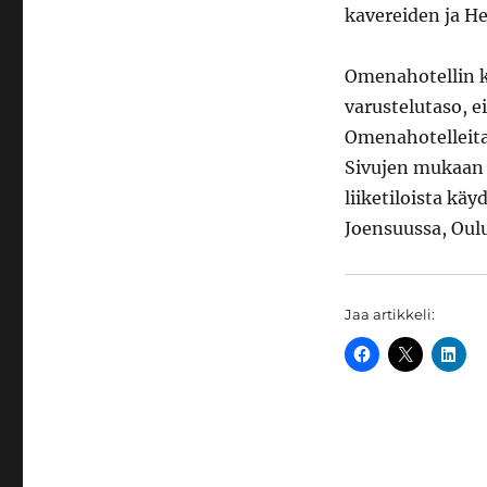
kavereiden ja H
Omenahotellin ko
varustelutaso, e
Omenahotelleita 
Sivujen mukaan j
liiketiloista kä
Joensuussa, Oulu
Jaa artikkeli: