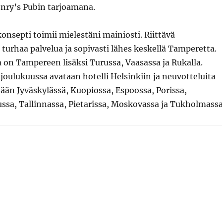
enry’s Pubin tarjoamana.
nsepti toimii mielestäni mainiosti. Riittävä
i turhaa palvelua ja sopivasti lähes keskellä Tamperetta.
on Tampereen lisäksi Turussa, Vaasassa ja Rukalla.
oulukuussa avataan hotelli Helsinkiin ja neuvotteluita
ydään Jyväskylässä, Kuopiossa, Espoossa, Porissa,
ssa, Tallinnassa, Pietarissa, Moskovassa ja Tukholmassa