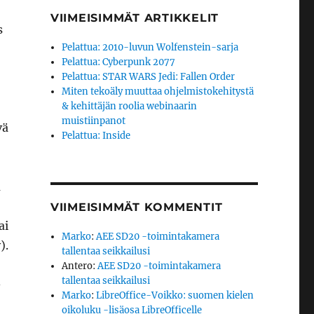
VIIMEISIMMÄT ARTIKKELIT
s
Pelattua: 2010-luvun Wolfenstein-sarja
Pelattua: Cyberpunk 2077
Pelattua: STAR WARS Jedi: Fallen Order
Miten tekoäly muuttaa ohjelmistokehitystä
& kehittäjän roolia webinaarin
muistiinpanot
vä
Pelattua: Inside
a
VIIMEISIMMÄT KOMMENTIT
ai
Marko
:
AEE SD20 -toimintakamera
).
tallentaa seikkailusi
Antero
:
AEE SD20 -toimintakamera
tallentaa seikkailusi
-
Marko
:
LibreOffice-Voikko: suomen kielen
oikoluku -lisäosa LibreOfficelle