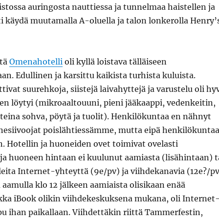
tossa auringosta nauttiessa ja tunnelmaa haistellen ja
iti käydä muutamalla A-oluella ja talon lonkerolla Henry’
ttä
Omenahotelli
oli kyllä loistava tälläiseen
n. Edullinen ja karsittu kaikista turhista kuluista.
ivat suurehkoja, siistejä laivahyttejä ja varustelu oli hy
inen löytyi (mikroaaltouuni, pieni jääkaappi, vedenkeitin,
usteina sohva, pöytä ja tuolit). Henkilökuntaa en nähnyt
esiivoojat poislähtiessämme, mutta eipä henkilökunta
an. Hotellin ja huoneiden ovet toimivat ovelasti
ja huoneen hintaan ei kuulunut aamiasta (lisähintaan) t
lleita Internet-yhteyttä (9e/pv) ja viihdekanavia (12e?/pv
tä aamulla klo 12 jälkeen aamiaista olisikaan enää
ikka iBook olikin viihdekeskuksena mukana, oli Internet
u ihan paikallaan. Viihdettäkin riittä Tammerfestin,