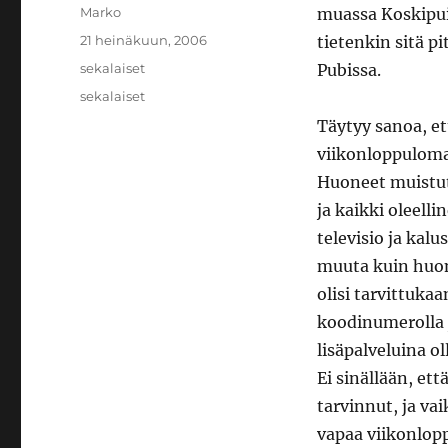
Kirjoittaja
Marko
muassa Koskipuis
Julkaistu
21 heinäkuun, 2006
tietenkin sitä p
Kategoriat
sekalaiset
Pubissa.
Avainsanat
sekalaiset
Täytyy sanoa, e
viikonloppulomaa
Huoneet muistutt
ja kaikki oleell
televisio ja kal
muuta kuin huon
olisi tarvittuka
koodinumerolla 
lisäpalveluina o
Ei sinällään, et
tarvinnut, ja va
vapaa viikonlopp