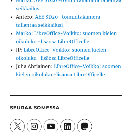
Marko
:
AEE SD20 -toimintakamera tallentaa
seikkailusi
Antero
:
AEE SD20 -toimintakamera
tallentaa seikkailusi
Marko
:
LibreOffice-Voikko: suomen kielen
oikoluku -lisäosa LibreOfficelle
JP
:
LibreOffice-Voikko: suomen kielen
oikoluku -lisäosa LibreOfficelle
Juha Ahtiainen
:
LibreOffice-Voikko: suomen
kielen oikoluku -lisäosa LibreOfficelle
SEURAA SOMESSA
X
Instagram
YouTube
LinkedIn
Mastodon