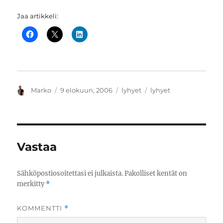
Jaa artikkeli:
Kirjoittaja
Julkaistu
Kategoriat
Avainsanat
Marko
9 elokuun, 2006
lyhyet
lyhyet
Vastaa
Sähköpostiosoitettasi ei julkaista.
Pakolliset kentät on
merkitty
*
KOMMENTTI
*