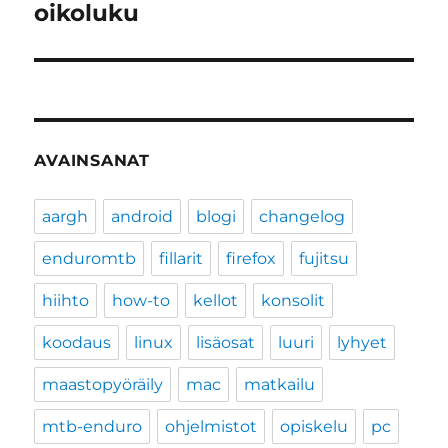
oikoluku
AVAINSANAT
aargh
android
blogi
changelog
enduromtb
fillarit
firefox
fujitsu
hiihto
how-to
kellot
konsolit
koodaus
linux
lisäosat
luuri
lyhyet
maastopyöräily
mac
matkailu
mtb-enduro
ohjelmistot
opiskelu
pc