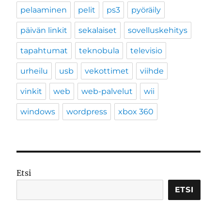
pelaaminen
pelit
ps3
pyöräily
päivän linkit
sekalaiset
sovelluskehitys
tapahtumat
teknobula
televisio
urheilu
usb
vekottimet
viihde
vinkit
web
web-palvelut
wii
windows
wordpress
xbox 360
Etsi
ETSI