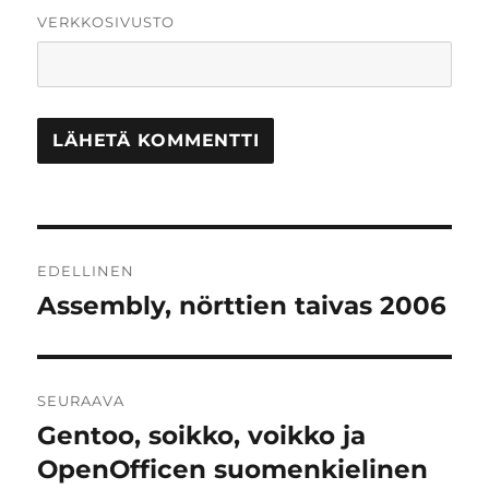
VERKKOSIVUSTO
Artikkelien
EDELLINEN
selaus
Assembly, nörttien taivas 2006
Edellinen
artikkeli:
SEURAAVA
Gentoo, soikko, voikko ja
Seuraava
artikkeli:
OpenOfficen suomenkielinen